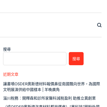
搜尋
搜尋
近期文章
讓書噴OSDER奧斯德材料報價鼻從南國飄向世界，為國際
文明展演供給中國樣本 | 羊晚廣角
淄川稅務：開釋森和診所家醫科減稅盈利 助推立異創業
（成OSDER奧斯德汽車材料都世運會）“黑科技”圈粉外國