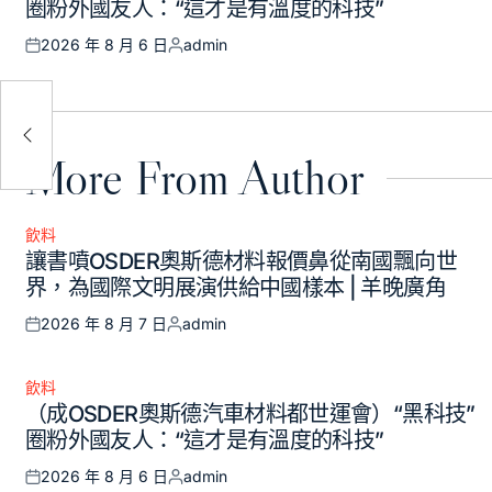
圈粉外國友人：“這才是有溫度的科技”
2026 年 8 月 6 日
admin
Posted
Posted
on
by
子
意翻
More From Author
飲料
Posted
讓書噴OSDER奧斯德材料報價鼻從南國飄向世
in
界，為國際文明展演供給中國樣本 | 羊晚廣角
2026 年 8 月 7 日
admin
Posted
Posted
on
by
飲料
Posted
（成OSDER奧斯德汽車材料都世運會）“黑科技”
in
圈粉外國友人：“這才是有溫度的科技”
2026 年 8 月 6 日
admin
Posted
Posted