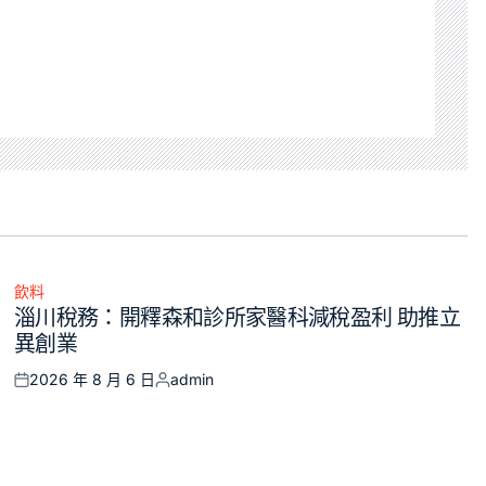
飲料
Posted
淄川稅務：開釋森和診所家醫科減稅盈利 助推立
in
異創業
2026 年 8 月 6 日
admin
Posted
Posted
on
by