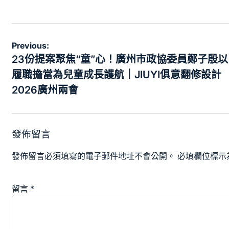
on
by
文
Previous:
章
23份提案聚焦“童”心！廣州市政協委員鄭子殷以
導
履職擔當為兒童成長護航｜JIUYI俱意翻修設計
覽
2026廣州兩會
發佈留言
發佈留言必須填寫的電子郵件地址不會公開。
必填欄位標示
留言
*