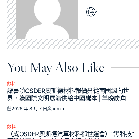
You May Also Like
飲料
Posted
讓書噴OSDER奧斯德材料報價鼻從南國飄向世
in
界，為國際文明展演供給中國樣本 | 羊晚廣角
2026 年 8 月 7 日
admin
Posted
Posted
on
by
飲料
Posted
（成OSDER奧斯德汽車材料都世運會）“黑科技”
in