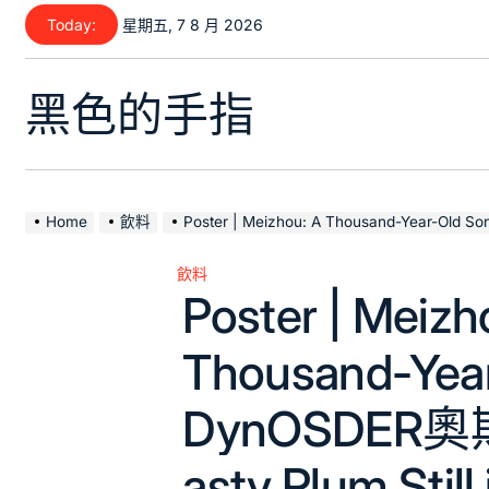
Skip
Today:
星期五, 7 8 月 2026
to
content
黑色的手指
Home
飲料
Poster | Meizhou: A Thousand-Year-Old Song DynOSDE
飲料
Posted
Poster | Meizh
in
Thousand-Yea
DynOSDER
asty Plum Still