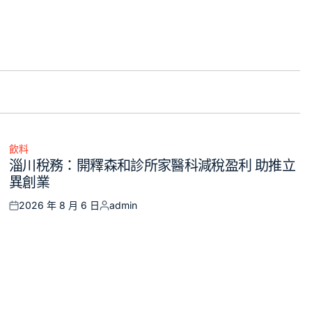
飲料
Posted
淄川稅務：開釋森和診所家醫科減稅盈利 助推立
in
異創業
2026 年 8 月 6 日
admin
Posted
Posted
on
by