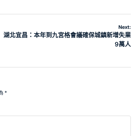
Next:
湖北宜昌：本年到九宮格會議確保城鎮新增失業
9萬人
為
*