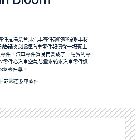
.
e零件
這場荒
台北汽車零件
謬的戀
德系車材
分離器改良版
經
汽車零件報價
從一場
賓士
迪零件
，
汽車零件貿易商
變成了一場
賓利零
W零件
心
汽車空氣芯
靈
水箱水
汽車零件進
koda零件
戰。
油芯
德系車零件