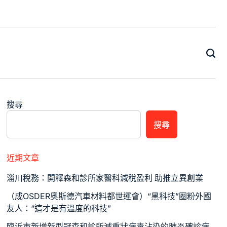
搜尋
搜尋
近期文章
淄川稅務：開釋森和診所家醫科減稅盈利 助推立異創業
（成OSDER奧斯德汽車材料都世運會）“黑科技”圈粉外國
友人：“這才是有溫度的科技”
臨沂市新增新型冠森和診所減重狀病毒沾染的肺炎確診病