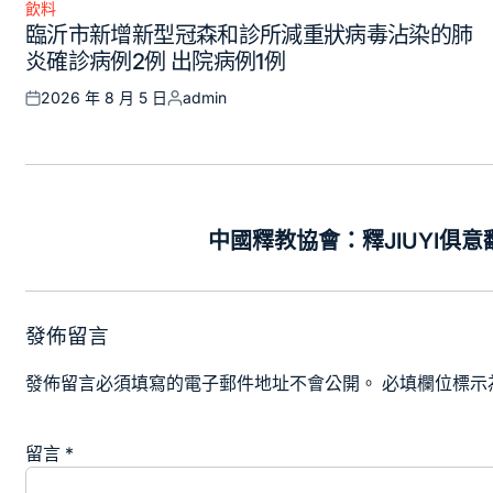
飲料
Posted
臨沂市新增新型冠森和診所減重狀病毒沾染的肺
in
炎確診病例2例 出院病例1例
2026 年 8 月 5 日
admin
Posted
Posted
on
by
文
章
中國釋教協會：釋JIUYI
導
覽
發佈留言
發佈留言必須填寫的電子郵件地址不會公開。
必填欄位標示
留言
*