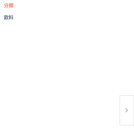
分類
飲料
中
嚴