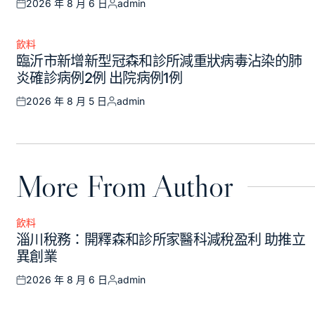
2026 年 8 月 6 日
admin
Posted
Posted
on
by
飲料
Posted
臨沂市新增新型冠森和診所減重狀病毒沾染的肺
in
炎確診病例2例 出院病例1例
2026 年 8 月 5 日
admin
Posted
Posted
on
by
More From Author
飲料
Posted
淄川稅務：開釋森和診所家醫科減稅盈利 助推立
in
異創業
2026 年 8 月 6 日
admin
Posted
Posted
on
by