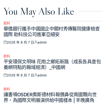
You May Also Like
飲料
Posted
華僑銀行攜手中國國企中關村秀傳醫院健康檢查
in
國際 助科技公司進軍亞細安
2026 年 8 月 7 日
admin
Posted
Posted
on
by
飲料
Posted
平安環保文明味 花炮之鄉拓新路（成長各具查包
in
養網特點的縣域經濟）_中國網
2026 年 8 月 7 日
admin
Posted
Posted
on
by
飲料
Posted
讓書噴OSDER奧斯德材料報價鼻從南國飄向世
in
界，為國際文明展演供給中國樣本 | 羊晚廣角