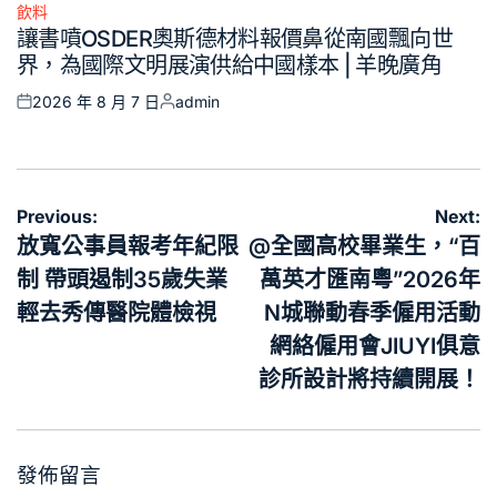
飲料
Posted
讓書噴OSDER奧斯德材料報價鼻從南國飄向世
in
界，為國際文明展演供給中國樣本 | 羊晚廣角
2026 年 8 月 7 日
admin
Posted
Posted
on
by
文
Previous:
Next:
章
放寬公事員報考年紀限
@全國高校畢業生，“百
導
制 帶頭遏制35歲失業
萬英才匯南粵”2026年
覽
輕去秀傳醫院體檢視
N城聯動春季僱用活動
網絡僱用會JIUYI俱意
診所設計將持續開展！
發佈留言