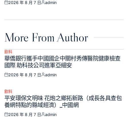
2026 年 8 月 7 日
admin
Posted
Posted
on
by
More From Author
飲料
Posted
華僑銀行攜手中國國企中關村秀傳醫院健康檢查
in
國際 助科技公司進軍亞細安
2026 年 8 月 7 日
admin
Posted
Posted
on
by
飲料
Posted
平安環保文明味 花炮之鄉拓新路（成長各具查包
in
養網特點的縣域經濟）_中國網
2026 年 8 月 7 日
admin
Posted
Posted
on
by