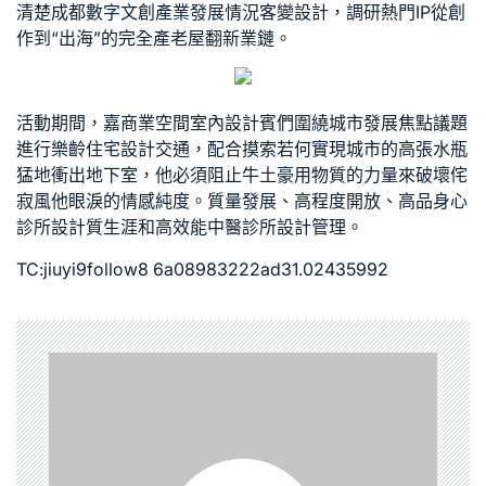
清楚成都數字文創產業發展情況
客變設計
，調研熱門IP從創
作到“出海”的完全產
老屋翻新
業鏈。
活動期間，嘉
商業空間室內設計
賓們圍繞城市發展焦點議題
進行
樂齡住宅設計
交通，配合摸索若何實現城市的高張水瓶
猛地衝出地下室，他必須阻止牛土豪用物質的力量來破壞
侘
寂風
他眼淚的情感純度。質量發展、高程度開放、高品
身心
診所設計
質生涯和高效能
中醫診所設計
管理。
TC:jiuyi9follow8 6a08983222ad31.02435992