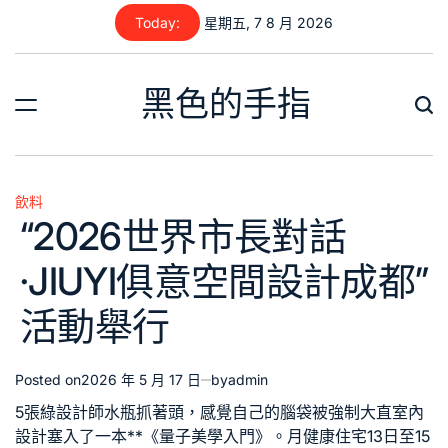
Skip
Today:
星期五, 7 8 月 2026
to
content
黑色的手指
飲料
Posted
“2026世界市長對話
in
·JIUYI俱意空間設計成都”
活動舉行
Posted on
2026 年 5 月 17 日
by
admin
5張
綠設計師
水瓶抓著頭，感覺自己的腦袋被強制
大直室內
設計
塞入了一本**《量子美學入門》。月
健康住宅
13日至15