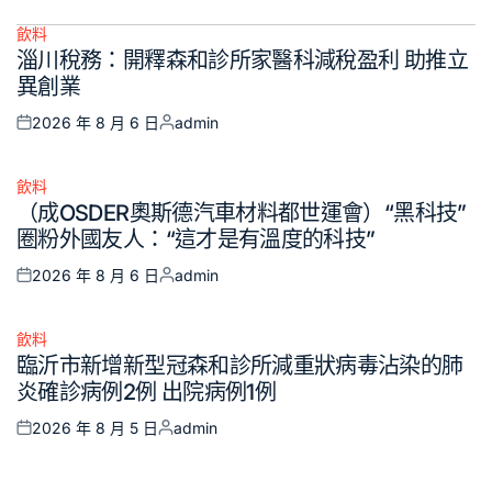
飲料
Posted
淄川稅務：開釋森和診所家醫科減稅盈利 助推立
in
異創業
2026 年 8 月 6 日
admin
Posted
Posted
on
by
飲料
Posted
（成OSDER奧斯德汽車材料都世運會）“黑科技”
in
圈粉外國友人：“這才是有溫度的科技”
2026 年 8 月 6 日
admin
Posted
Posted
on
by
飲料
Posted
臨沂市新增新型冠森和診所減重狀病毒沾染的肺
in
炎確診病例2例 出院病例1例
2026 年 8 月 5 日
admin
Posted
Posted
on
by