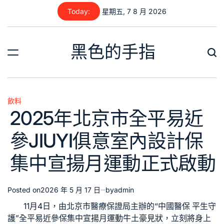
Skip
Today:
星期五, 7 8 月 2026
to
content
黑色的手指
飲料
Posted
2025年北京市全平易近
in
參JIUYI俱意室內設計保
集中宣揚月運動正式啟動
Posted on
2026 年 5 月 17 日
by
admin
11月4日，由北京市醫療保證局主辦的“中國醫保 平生守
護”全平易近參保集中宣揚月運動牛土豪見狀，立刻將身上