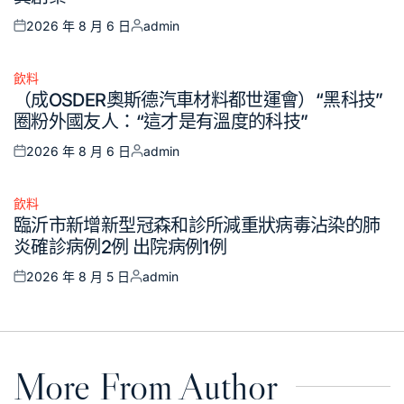
2026 年 8 月 6 日
admin
Posted
Posted
on
by
飲料
Posted
（成OSDER奧斯德汽車材料都世運會）“黑科技”
in
圈粉外國友人：“這才是有溫度的科技”
2026 年 8 月 6 日
admin
Posted
Posted
on
by
飲料
Posted
臨沂市新增新型冠森和診所減重狀病毒沾染的肺
in
炎確診病例2例 出院病例1例
2026 年 8 月 5 日
admin
Posted
Posted
on
by
More From Author