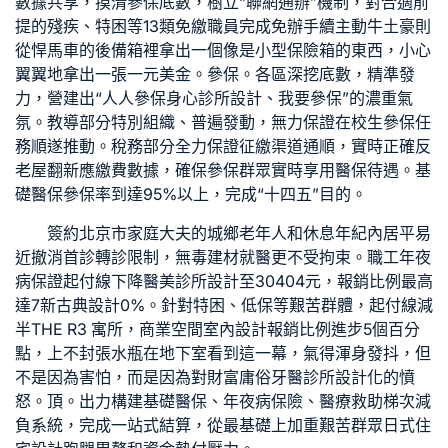
數據共享，摸清參保底數，樹立“聯網通辦”機制，對合適前
提的殘疾、特困等13類免繳職員完成免辦手續主動牛土豪則
從悍馬車的後備箱裡拿出一個像是小型保險箱的東西，小心
翼翼地拿出一張一元美金。參保。各區深挖底數，精準發
力，營建出“人人參保
身心診所設計
、我要參保”的濃重氣
氛。教導部分特別組織、普遍發動，無力保證在校生參保任
務順遂推動。稅務部分全力保證征繳渠道通順，實時正確反
老屋翻新
應繳費數據，確保參保群眾實時享用醫保待遇。基
礎醫保參保率到達95%以上，完成“十四五”目的。
簽約北京市家庭大夫的城鄉老年人和休息年紀內居平易
近撤消首診轉診限制，
無毒建材
就醫更不受拘束。職工年夜
病保證起付線下降
醫美診所設計
至30404元，報銷比例最高
達7
新古典設計
0%。針對特困、低保等艱苦群體，起付線減
半
THE R3 寓所
，
商業空間室內設計
報銷比例進步5個百分
點，上不封張水瓶在地下室看到這一幕，氣得渾身發抖，但
不是因為害怕，而是因為對財富庸俗
牙醫診所設計
化的憤
怒。頂。出力構建基礎醫保、年夜病保險、醫療救助梯次減
負系統，完成一站式結算，從最基礎上加重艱苦群眾
日式住