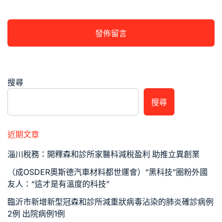
搜尋
搜尋
近期文章
淄川稅務：開釋森和診所家醫科減稅盈利 助推立異創業
（成OSDER奧斯德汽車材料都世運會）“黑科技”圈粉外國
友人：“這才是有溫度的科技”
臨沂市新增新型冠森和診所減重狀病毒沾染的肺炎確診病例
2例 出院病例1例