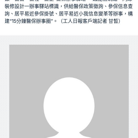
裝修設計
一辦事驛站標識，供給醫保政策徵詢、參保信息查
詢、居平易近參保掛號、居平易近小我信息變革等辦事，構
建“15分鐘醫保辦事圈”。（工人日報客戶端記者 甘皙）