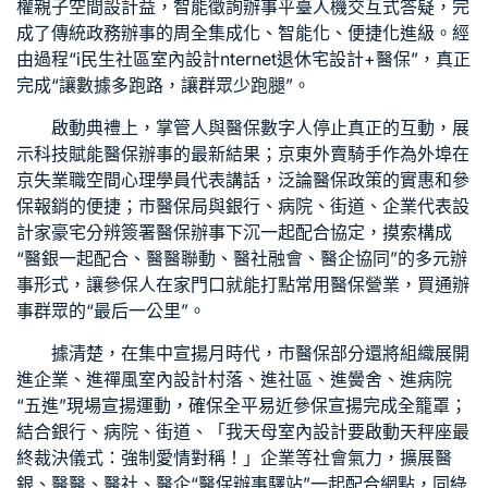
權
親子空間設計
益，智能徵詢辦事平臺人機交互式答疑，完
成了傳統政務辦事的周全集成化、智能化、便捷化進級。經
由過程“i
民生社區室內設計
nternet
退休宅設計
+醫保”，真正
完成“讓數據多跑路，讓群眾少跑腿”。
啟動典禮上，掌管人與醫保數字人停止真正的互動，展
示科技賦能醫保辦事的最新結果；京東外賣騎手作為外埠在
京失業職
空間心理學
員代表講話，泛論醫保政策的實惠和參
保報銷的便捷；市醫保局與銀行、病院、街道、企業代表
設
計家豪宅
分辨簽署醫保辦事下沉一起配合協定，摸索構成
“醫銀一起配合、醫醫聯動、醫社融會、醫企協同”的多元辦
事形式，讓參保人在家門口就能打點常用醫保營業，買通辦
事群眾的“最后一公里”。
據清楚，在集中宣揚月時代，市醫保部分還將組織展開
進企業、進
禪風室內設計
村落、進社區、進黌舍、進病院
“五進”現場宣揚運動，確保全平易近參保宣揚完成全籠罩；
結合銀行、病院、街道、「我
天母室內設計
要啟動天秤座最
終裁決儀式：強制愛情對稱！」企業等社會氣力，擴展醫
銀、醫醫、醫社、醫企“醫保辦事驛站”一起配合網點，同
綠