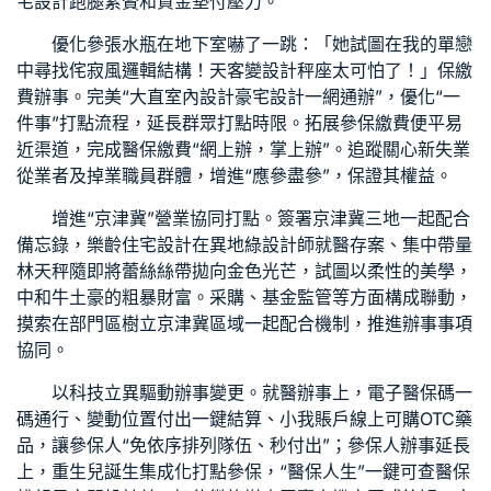
宅設計
跑腿累贅和資金墊付壓力。
優化參張水瓶在地下室嚇了一跳：「她試圖在我的單戀
中尋找
侘寂風
邏輯結構！天
客變設計
秤座太可怕了！」保繳
費辦事。完美“
大直室內設計
豪宅設計
一網通辦”，優化“一
件事”打點流程，延長群眾打點時限。拓展參保繳費便平易
近渠道，完成醫保繳費“網上辦，掌上辦”。追蹤關心新失業
從業者及掉業職員群體，增進“應參盡參”，保證其權益。
增進“京津冀”營業協同打點。簽署京津冀三地一起配合
備忘錄，
樂齡住宅設計
在異地
綠設計師
就醫存案、集中帶量
林天秤隨即將蕾絲絲帶拋向金色光芒，試圖以柔性的美學，
中和牛土豪的粗暴財富。采購、基金監管等方面構成聯動，
摸索在部門區樹立京津冀區域一起配合機制，推進辦事事項
協同。
以科技立異驅動辦事變更。就醫辦事上，電子醫保碼一
碼通行、變動位置付出一鍵結算、小我賬戶線上可購OTC藥
品，讓參保人“免依序排列隊伍、秒付出”；參保人辦事延長
上，重生兒誕生集成化打點參保，“醫保人生”一鍵可查醫保