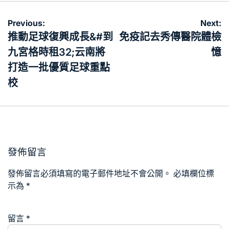
文
Previous:
Next:
章
推動足球復興成長&#到
免疫記去秀傳醫院體檢
導
九宮格時租32;云南將
憶
覽
打造一批優質足球重點
校
發佈留言
發佈留言必須填寫的電子郵件地址不會公開。
必填欄位標
示為
*
留言
*