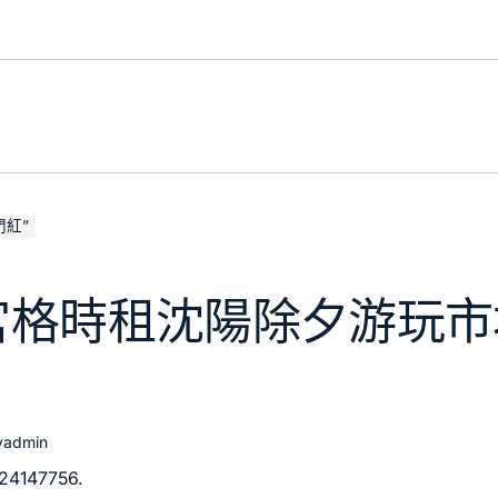
紅”
宮格時租沈陽除夕游玩市
y
admin
24147756.