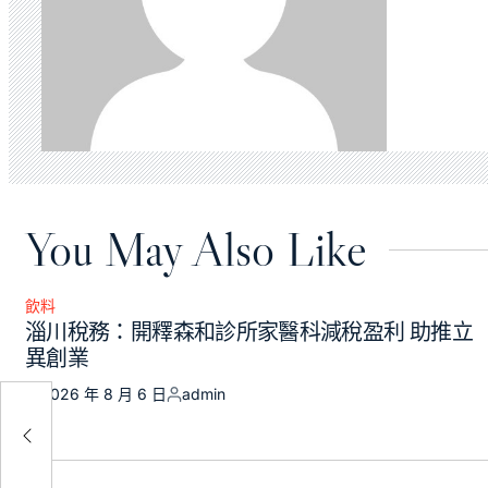
You May Also Like
飲料
Posted
淄川稅務：開釋森和診所家醫科減稅盈利 助推立
in
異創業
2026 年 8 月 6 日
admin
華
Posted
Posted
on
by
R奧