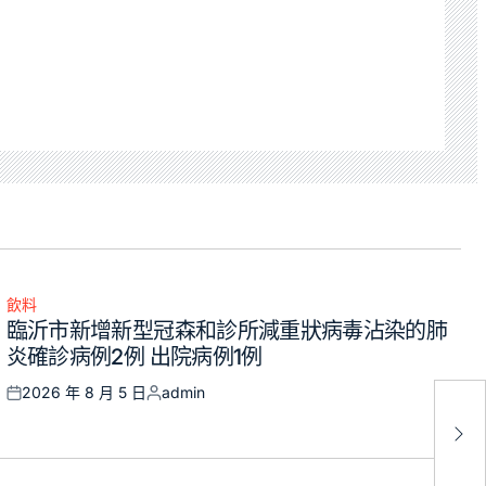
飲料
Posted
臨沂市新增新型冠森和診所減重狀病毒沾染的肺
in
炎確診病例2例 出院病例1例
2026 年 8 月 5 日
admin
Posted
Posted
央
on
by
為