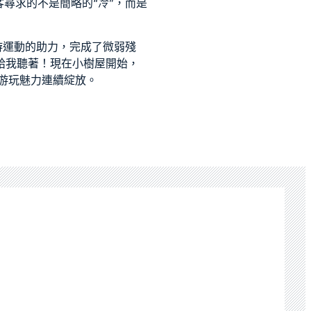
尋求的不是簡略的“冷”，而是
游運動的助力，完成了微弱殘
給我聽著！現在
小樹屋
開始，
游玩魅力連續綻放。