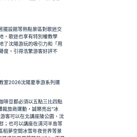
居擺設館等熱點景區對歌迷
交
地，歌迷也享有特別權
教學
地
了沈陽游玩的吸引力和「用
譽度，引得浩繁游客好評不
教室
2026沈陽夏季游系列運
咖啡豆都必須以五點三比四點
體裁旅商運動，誠懇亮出“冰
。游客可以在北
講座
陵公園、沈
慰；也可以
講座
在清河半島等
區稻夢空間冰雪年夜世界等景