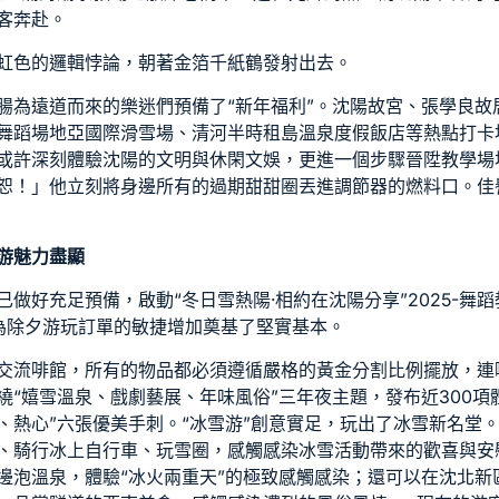
客奔赴。
虹色的邏輯悖論，朝著金箔千紙鶴發射出去。
腸為遠道而來的樂迷們預備了“新年福利”。沈陽故宮、張學良故
舞蹈場地
亞國際滑雪場、清河半
時租
島溫泉度假飯店等熱點打卡
或許深刻體驗沈陽的文明與休閑文娛，更進一個步驟晉陞
教學場
恕！」他立刻將身邊所有的過期甜甜圈丟進調節器的燃料口。佳
游魅力盡顯
已做好充足預備，啟動“冬日雪熱陽·相約在沈陽
分享
”2025-
舞蹈
為除夕游玩訂單的敏捷增加奠基了堅實基本。
交流
啡館，所有的物品都必須遵循嚴格的黃金分割比例擺放，連
繞“嬉雪溫泉、戲劇藝展、年味風俗”三年夜主題，發布近300項
、熱心”六張優美手刺。“冰雪游”創意實足，玩出了冰雪新名堂
、騎行冰上自行車、玩雪圈，感觸感染冰雪活動帶來的歡喜與安
邊泡溫泉，體驗“冰火兩重天”的極致感觸感染；還可以在沈北新