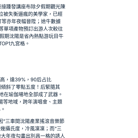
臺接踵發
講座
布除夕假期觀光陳
位被失衡逼瘋的美學家，已經
訂等亦年夜幅晉陞；途牛數據
等單項產物預訂出游人次較往
夕假期沈陽是省內熱點游玩目牛
OP1
九宮格
。
高，達39%，90后占比
側傾斜了零點五度！后緊隨其
地
在
瑜伽場地
全部成了武器。
沈陽等地域，跨年演唱會、主題
%。
因“三車間沈陽產業搖滾音樂節
十幾攝氏度，冷風凜凜；而“三
跨大年夜勾畫出別具一格的誘人