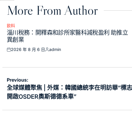
More From Author
飲料
Posted
淄川稅務：開釋森和診所家醫科減稅盈利 助推立
in
異創業
2026 年 8 月 6 日
admin
Posted
Posted
on
by
文
Previous:
章
全球媒體聚焦 | 外媒：韓國總統李在明訪華“標
導
開啟OSDER奧斯德德系車”
覽