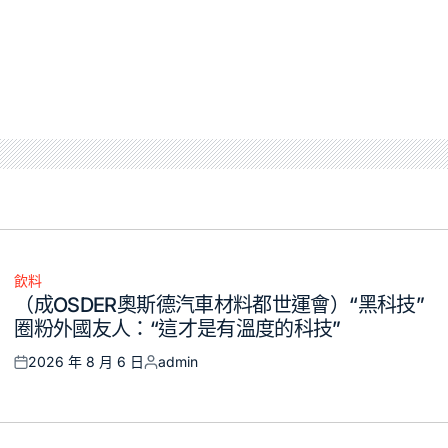
飲料
Posted
（成OSDER奧斯德汽車材料都世運會）“黑科技”
in
圈粉外國友人：“這才是有溫度的科技”
2026 年 8 月 6 日
admin
Posted
Posted
on
by