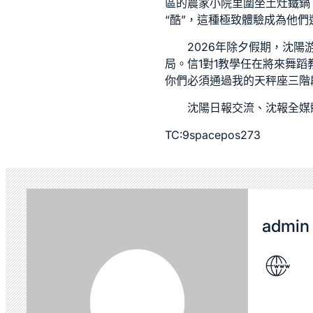
區的農家小院里圍坐土灶鐵鍋
“酷”，這種極致體驗成為他
2026年除夕假期，沈
局。信
1對1教學
任在將來
舞蹈
你們必須通過我的天秤座三階
沈陽日報
交流
、沈報全媒
TC:9spacepos273
admin