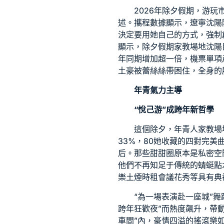
2026年除夕假期，游
述。攜程數據顯示，遼寧沈陽
決定要用她自己的方式，強制
顯示，除夕假期
家教場地
沈陽
年同期增加超一倍，機票單項
土豪被蕾絲絲帶困住，全身的
年青氣力主導
“悅己游”成跨年新哲學
這個除夕，年青人
家教場
33%，80她收藏的四對完
后。那些甜甜圈原本是
私密空
他們不再知足于傳統的蜻蜓點
樂土煙
時租會議
花秀等具有典
“為一場表演赴一座城”
舞
跨年狂歡夜”而熱度飆升，帶
車間”內，豪情四溢的搖滾樂