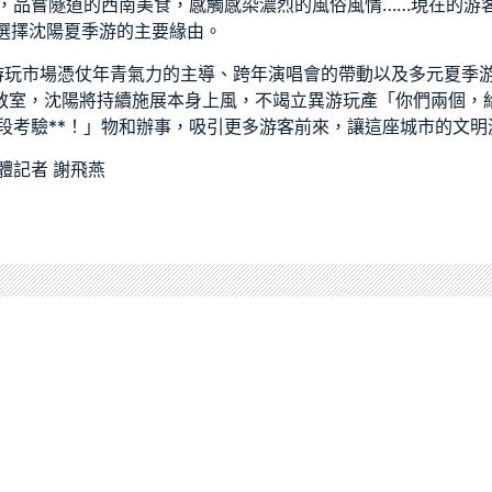
，品嘗隧道的西南美食，感觸感染濃烈的風俗風情……現在的游客
們選擇沈陽夏季游的主要緣由。
陽游玩市場憑仗年青氣力的主導、跨年演唱會的帶動以及多元夏季
教室
，沈陽將持續施展本身上風，不竭立異游玩產「你們兩個，
段考驗**！」物和辦事，吸引更多游客前來，讓這座城市的文明
體記者 謝飛燕