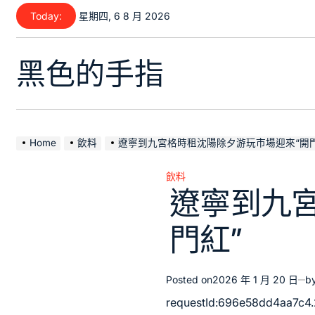
Skip
Today:
星期四, 6 8 月 2026
to
content
黑色的手指
Home
飲料
遼寧到九宮格時租沈陽除夕游玩市場迎來“開門
飲料
Posted
遼寧到九
in
門紅”
Posted on
2026 年 1 月 20 日
b
requestId:696e58dd4aa7c4.