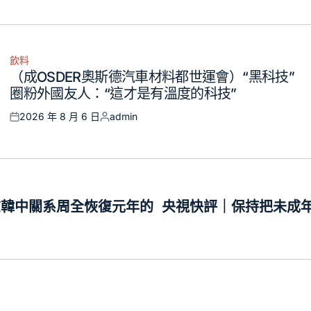
飲料
Posted
（成OSDER奧斯德汽車材料都世運會）“黑科技”
in
圈粉外國友人：“這才是有溫度的科技”
2026 年 8 月 6 日
admin
Posted
Posted
on
by
志韓中關系周全恢復元年的
央視快評｜保持把未成