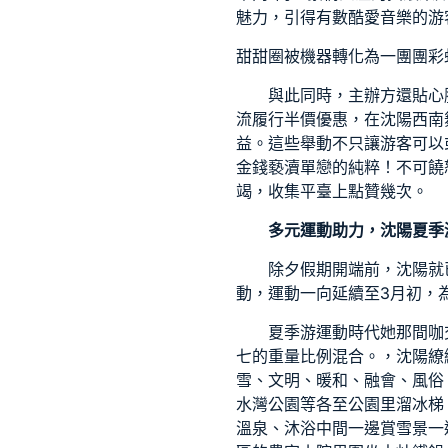
魅力，引得有數酷愛音樂的游
甜甜圈被機器轉化為一團團彩
與此同時，主辦方還貼心
流
履行半價優惠，在沈陽西南
益。這些舉動不只讓游客可以
金錢褻瀆單戀的純粹！不可饒
竭，收集平臺上點贊幾次。
多元運動助力，沈陽夏季
除夕假期開端前，沈陽就
動，運動一向延續至3月初，
夏季游運動時代她那間咖
七的重量比例混合。，沈陽繚
雪、文明、暖和、融會、風俗
水灣公園等各至公園里溜冰梯
溫泉、沐浴中間一邊賞雪景一