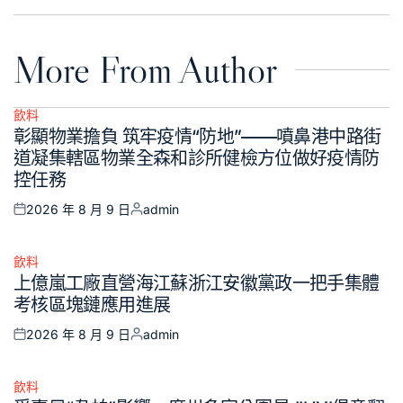
More From Author
飲料
Posted
彰顯物業擔負 筑牢疫情“防地”——噴鼻港中路街
in
道凝集轄區物業全森和診所健檢方位做好疫情防
控任務
2026 年 8 月 9 日
admin
Posted
Posted
on
by
飲料
Posted
上億嵐工廠直營海江蘇浙江安徽黨政一把手集體
in
考核區塊鏈應用進展
2026 年 8 月 9 日
admin
Posted
Posted
on
by
飲料
Posted