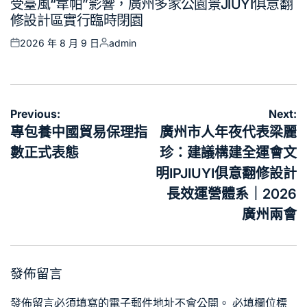
受臺風“韋帕”影響，廣州多家公園景JIUYI俱意翻
in
修設計區實行臨時閉園
2026 年 8 月 9 日
admin
Posted
Posted
on
by
文
Previous:
Next:
章
專包養中國貿易保理指
廣州市人年夜代表梁麗
導
數正式表態
珍：建議構建全運會文
覽
明IPJIUYI俱意翻修設計
長效運營體系｜2026
廣州兩會
發佈留言
發佈留言必須填寫的電子郵件地址不會公開。
必填欄位標