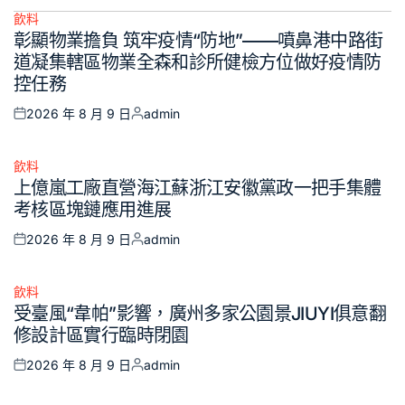
飲料
Posted
彰顯物業擔負 筑牢疫情“防地”——噴鼻港中路街
in
道凝集轄區物業全森和診所健檢方位做好疫情防
控任務
2026 年 8 月 9 日
admin
Posted
Posted
on
by
飲料
Posted
上億嵐工廠直營海江蘇浙江安徽黨政一把手集體
in
考核區塊鏈應用進展
2026 年 8 月 9 日
admin
Posted
Posted
on
by
飲料
Posted
受臺風“韋帕”影響，廣州多家公園景JIUYI俱意翻
in
修設計區實行臨時閉園
2026 年 8 月 9 日
admin
Posted
Posted
on
by