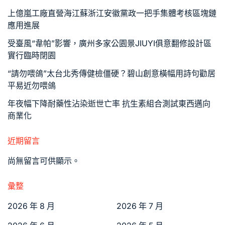
上億嵐工廠直營海江蘇浙江安徽黨政一把手集體考核區塊鏈
應用進展
受臺風“韋帕”影響，廣州多家公園景JIUYI俱意翻修設計區
實行臨時閉園
“請勿喂鴿”太台北秀傳健檢僵硬？碧山創意橫幅用詩句勸居
平易近勿喂鴿
年夜幅下降耐藥性沾染逝世亡率 抗生素組合測試東西邁向
商業化
近期留言
尚無留言可供顯示。
彙整
2026 年 8 月
2026 年 7 月