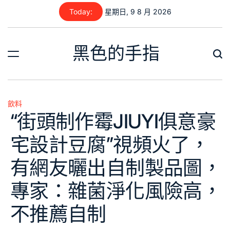
Skip
Today:
星期日, 9 8 月 2026
to
content
黑色的手指
飲料
Posted
“街頭制作霉JIUYI俱意豪
in
宅設計豆腐”視頻火了，
有網友曬出自制製品圖，
專家：雜菌淨化風險高，
不推薦自制