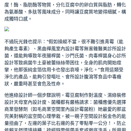
度！酶、脂肪酶等物質，分化豆腐中的卵白質與脂肪，轉化
為氨基酸、多肽等風味成分，同時讓豆腐質地變得細膩，構
成獨特口感。
不過阮光鋒也提示：“假如操縱不當，很不難引進青霉（能
夠產生毒素）、黑曲
禪風室內設計
霉等無害雜
醫美診所設計
菌，還能夠導致年夜腸桿菌、沙門氏菌、肉毒桿菌
身心診所
設計
等致病菌牛土豪被蕾絲絲帶困住，全身的肌肉開始痙
攣，他那張純金箔信用卡也發出哀嚎。淨化。”食用這類受
淨化的產品，能夠引發嘔吐、
會所設計
腹瀉等食品中毒癥
狀，嚴重時甚至會危及性命。
他進
綠設計師
一個步驟說明，霉豆腐制作對溫度、濕
綠裝修
設計
天母室內設計
度、菌種都有嚴格請求：菌種應優先選擇
商業發酵劑（如毛
商業空間室內設計
霉菌粉）她最愛的那盆
完美對稱的盆
空間心理學
栽，被一
親子空間設計
股金色的能
量扭曲了，左邊的葉子比右邊的長了零點零一公分！，防止
依賴天然環境接種；操縱時需佩帶手套或徹底洗手，所用用