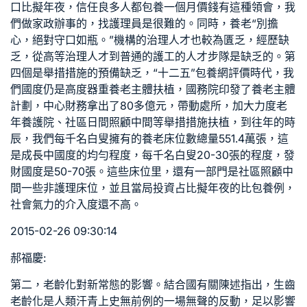
口比擬年夜，信任良多人都
包養一個月價錢
有這種領會，我
們做家政辦事的，找護理員是很難的。同時，養老“別擔
心，絕對守口如瓶。”機構的治理人才也較為匱乏，經歷缺
乏，從高等治理人才到普通的護工的人才步隊是缺乏的。第
四個是舉措措施的預備缺乏，“十二五”
包養網評價
時代，我
們國度仍是高度器重養老主體扶植，國務院印發了養老主體
計劃，中心財務拿出了80多億元，帶動處所，加大力度老
年養護院、社區日間照顧中間等舉措措施扶植，到往年的時
辰，我們每千名白叟擁有的養老床位數總量551.4萬張，這
是成長中國度的均勻程度，每千名白叟20-30張的程度，發
財國度是50-70張。這些床位里，還有一部門是社區照顧中
間一些非護理床位，並且當局投資占比擬年夜的比
包養
例，
社會氣力的介入度還不高。
2015-02-26 09:30:14
郝福慶:
第二，老齡化對新常態的影響。結合國有關陳述指出，生齒
老齡化是人類汗青上史無前例的一場無聲的反動，足以影響