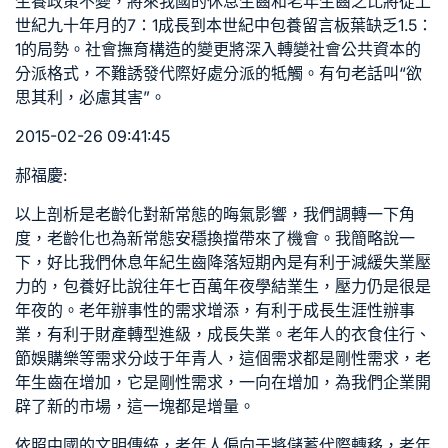
生養政策不變，將來我國的休息生齒和老年生齒之比將從上
世紀九十年月的7：1成長到本世紀中
包養留言板
葉缺乏1.5：
1的局勢。社會撫育構造的變更將深入轉變社會公共資本的
分派格式，不難誘發代際好處分派的牴觸。有句老話叫“欲
思其利，必慮其害”。
2015-02-26 09:41:45
郝福慶:
以上剖析是老齡化對新常態的晦氣影響，我們調轉一下角
度，老齡化也為新常態安穩換擋帶來了機會。我簡略說一
下，好比我們休息年紀生齒降落短期內是有利于減緩失業壓
力的，
包養
好比說往年七百萬年夜學結業生，壓力仍是很是
年夜的。老年辦事性的需求增添，有利于成長生涯性辦事
業，有利于財產轉型進級，成長失業。老年人的衣食住行、
節娛購樂等需求分歧于年青人，這個需求都是剛性需求，老
年生齒在增加，它是剛性需求，一向在增加，為我們企業開
辟了新的市場，這一塊都是增量。
依照中國的文明傳統，老年人偏向于將儲蓄代際轉移，老年