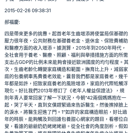
2015-02-26 09:38:31
郝福慶:
四是帶來更多的挑釁。起首老年生齒增添將使當局保基礎的
壓力很年夜，公共財務在基礎養老金、退休金、保險費補助
和醫療方面的收入增添。據測算，2015年到2050年時代，
全社會用于養老、醫療、照顧、福利與舉措措施方面的所需
支出占GDP的比例未來能夠會接近歐洲國度的均勻程度。其
次，生齒老齡化轉變家庭構造和範圍，撫育比上升，減弱家
庭的
包養網車馬費
養老效能，曩昔我們都是家庭養老，幾千
年都是如許，招致家庭養老的風險增添，家庭的代際牴觸浮
現化。好比我們2013年修訂了《老年人權益保證法》，規
則年青人要常回家了解一下狀況，今朝“42兩個媽媽抱在一
起，哭了半天，直到女僕趕緊過來告訴醫生，然後擦掉臉上
的淚水，將醫生迎進了門。1”如許的家庭構造眼前，好比過
年的時辰，能夠觸及到回誰
包養甜心網
家的題目，看哪位白
叟，看誰的爺爺奶奶姥姥姥爺。從全社會的角度剖析，假如