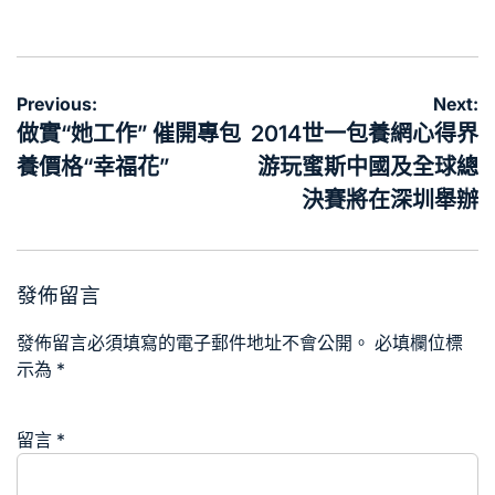
on
by
文
Previous:
Next:
章
做實“她工作” 催開專包
2014世一包養網心得界
導
養價格“幸福花”
游玩蜜斯中國及全球總
覽
決賽將在深圳舉辦
發佈留言
發佈留言必須填寫的電子郵件地址不會公開。
必填欄位標
示為
*
留言
*