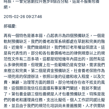
時辰，一會兒急劇拉升進步8個百分點，這是不服衡
包養
網
。
2015-02-26 09:27:46
郝福慶:
再有一個特色是基本弱，凸起表示為四個預備缺乏，一個是
軌制預備缺乏，我們的養老政策系統都處在草創和完美的階
段。近幾年，我們做過統計，我們修訂老年權益保證法，這
是有代表性的，部分和各
包養價格
地出的律例規章以上的規
范性文件有二百多項，這都是短短幾年內提出的。固然有這
么多律例規章，但現實上在一些範疇仍是有空缺，需求我們
來樹立和完美。第二個是資金預備缺乏，社會養老保險作為
一項兜底的保證辦法，依照以後的征繳和收入程度，以及欠
費、兼顧、治理等方面的題目，部分地域存在收不抵支的風
險，這個題目我信任后面還有專家專門闡述，我就不贅述
了。第
包養金額
三個
包養網
是人才
包養
預備缺乏，特殊是我
們的養老和護理員任務，支出比擬低，個人工作認同感比擬
差，並且由于我們的規范化培訓尚未普遍推開，人才供需缺