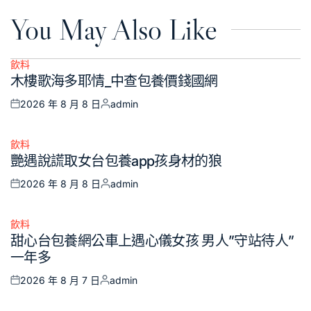
You May Also Like
飲料
Posted
木樓歌海多耶情_中查包養價錢國網
in
2026 年 8 月 8 日
admin
Posted
Posted
on
by
飲料
Posted
艷遇說謊取女台包養app孩身材的狼
in
2026 年 8 月 8 日
admin
Posted
Posted
on
by
飲料
Posted
甜心台包養網公車上遇心儀女孩 男人”守站待人”
in
一年多
2026 年 8 月 7 日
admin
Posted
Posted
on
by