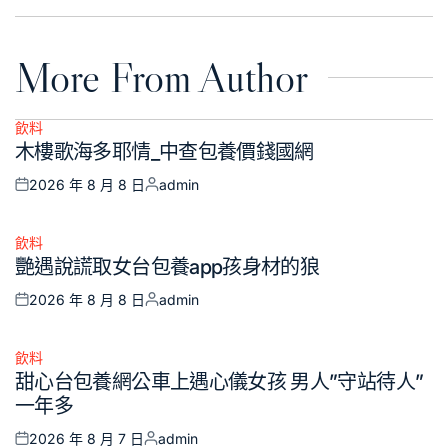
More From Author
飲料
Posted
木樓歌海多耶情_中查包養價錢國網
in
2026 年 8 月 8 日
admin
Posted
Posted
on
by
飲料
Posted
艷遇說謊取女台包養app孩身材的狼
in
2026 年 8 月 8 日
admin
Posted
Posted
on
by
飲料
Posted
甜心台包養網公車上遇心儀女孩 男人”守站待人”
in
一年多
2026 年 8 月 7 日
admin
Posted
Posted