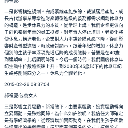
郝福慶:
二是影響構造調劑。完成緊縮產能多餘，裁減落后產能，成
長古代辦事業等增進財產轉型進級的義務都需求調劑休息力
的構造，進步休息力的本質。從常理上講，我們企業更偏向
于向
包養網
年青的員工投資、對年青人停止培訓，老齡化將
使休息力構造老化，企業對人力本錢晉陞意愿下降，從而影
響財產轉型進級。時政研討顯示，跟著年紀的增加，休息力
個別的生孩子率浮現先增后降的成長態勢，普通是在40歲
到達顛峰，此后顯明降落。今后一個時代，我們國度休息年
紀生齒中位數將疾速上升，到2030年45歲以下的休息年紀
生齒將削減四分之一，休息力全體老化。
2015-02-26 09:37:04
郝福慶:
包養女人
三是影響立異驅動。新常態下，由要素驅動、投資驅動轉向
立異驅動，是殊途同歸。為什么如許說呢？我信任大師確定
是有學經濟學的，從經濟增加實際動身，在我們生孩子函數
決議產出的幾個變量，這里面有個有名的公式，這個公式