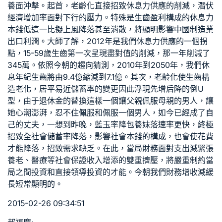
養
面沖擊。起首，老齡化直接招致休息力供應的削減，潛伏
經濟增加率面對下行的壓力。特殊是生齒盈利構成的休息力
本錢低這一比擬上風降落甚至消散，將顯明影響中國制造業
出口利潤。大師了解，2012年是我們休息力供應的一個拐
點，15-59歲生齒第一次呈現盡對值的削減，那一年削減了
345萬。依照今朝的趨向猜測，2010年到2050年，我們休
息年紀生齒將由9.4億縮減到7.1億。其次，老齡化使生齒構
造老化，居平易近儲蓄率的變更因此浮現先增后降的倒U
型，由于退休金的替換這樣一個讓父親佩服母親的男人，讓
她心潮澎湃，忍不住佩服和佩服一個男人，如今已經成了自
己的丈夫，一想到昨晚，藍玉率降
包養妹
落速率更快，終極
招致全社會儲蓄率降落，影響社會本錢的構成，也會使花費
才能降落，招致需求缺乏。在此，當局財務面對支出減緊張
養老、醫療等社會保證收入增添的雙重擠壓，將嚴重制約當
局之間投資和直接領導投資的才能。今朝我們財務增收減緩
長短常顯明的。
2015-02-26 09:34:51