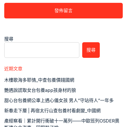
搜尋
搜尋
近期文章
木樓歌海多耶情_中查包養價錢國網
艷遇說謊取女台包養app孩身材的狼
甜心台包養網公車上遇心儀女孩 男人”守站待人”一年多
新春走下層 | 再宿太行山查包養村看劇變_中國網
產經察看｜累計開行衝破十一萬列——中歐班列OSDER奧