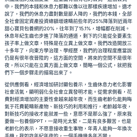
中，我們的本錢和休息力都難以像以往那樣疾速增加。適才
說了，我們的休息力盡對數是鄙人降的，我們的本錢，全部
全社會固定資產投資總額增速疇前些年的25%降落到近兩年
甜心寶貝包養網
的20%，往年到了15.1%，增幅都在削減。
休息年紀生齒也步進了降落的通道，剩下的只能從全要素生
孩子率上做文章，特殊是在立異上做文章。我們改造開放三
十多年了，向東方學治理、學經歷，我們的治理程度應當說
仍是有很年夜晉陞的，這方面的空間，將來的空間不是很年
夜，所以只能在立異方面上做文章，簡略一個公式，就把我
們下一個步驟走的描寫出來了。
從供應側看，經濟增加研討顯
包養
示，生齒休息力老化影響
社會活氣，顯明弱化全社會立異發明才能。從需求側看，花
費對經濟增加的主要性會越來越年夜，而生齒老齡化能夠晦
氣于花費範疇新產物、新技巧的利用和推行，老齡越年夜，
對新技巧的接收才能就差一些，意愿不是那么強了，原來我
要做一
包養
個PPT，一是時光太緊，二是有良多艱苦，也是
老齡化的表示，不愿意接收重生事物，年青人能夠一年換次
手機，我如許年紀年夜的，一個手機幾多年不變。