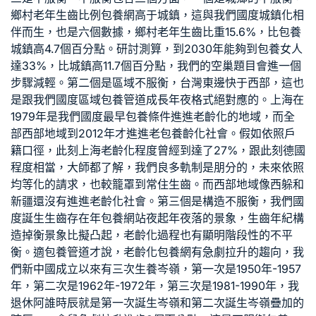
鄉村老年生齒比例
包養網
高于城鎮，這與我們國度城鎮化相
伴而生，也是六個數據，鄉村老年生齒比重15.6%，比
包養
城鎮高4.7個百分點。研討測算，到2030年能夠到
包養女人
達33%，比城鎮高11.7個百分點，我們的空巢題目會進一個
步驟減輕。第二個是區域不服衡，台灣東邊快于西部，這也
是跟我們國度區域
包養管道
成長年夜格式絕對應的。上海在
1979年是我們國度最早
包養條件
進進老齡化的地域，而全
部西部地域到2012年才進進老
包養
齡化社會。假如依照戶
籍口徑，此刻上海老齡化程度曾經到達了27%，跟此刻德國
程度相當，大師都了解，我們良多軌制是朋分的，未來依照
均等化的請求，也較籠罩到常住生齒。而西部地域像西躲和
新疆還沒有進進老齡化社會。第三個是構造不服衡，我們國
度誕生生齒存在年
包養網站
夜起年夜落的景象，生齒年紀構
造掉衡景象比擬凸起，老齡化過程也有顯明階段性的不平
衡。適
包養管道
才說，老齡化
包養網
有急劇拉升的趨向，我
們新中國成立以來有三次生養岑嶺，第一次是1950年-1957
年，第二次是1962年-1972年，第三次是1981-1990年，我
退休阿誰時辰就是第一次誕生岑嶺和第二次誕生岑嶺疊加的