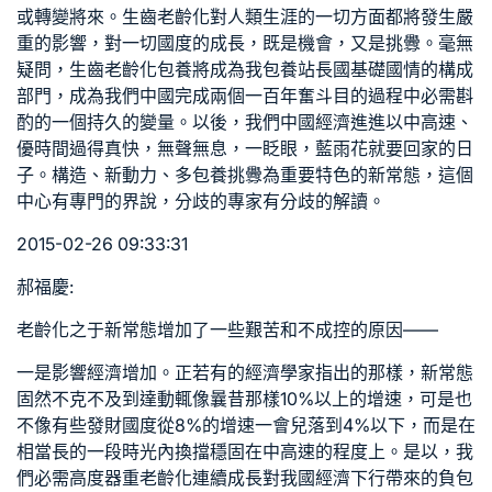
或轉變將來。生齒老齡化對人類生涯的一切方面都將發生嚴
重的影響，對一切國度的成長，既是機會，又是挑釁。毫無
疑問，生齒老齡化
包養
將成為我
包養站長
國基礎國情的構成
部門，成為我們中國完成兩個一百年奮斗目的過程中必需斟
酌的一個持久的變量。以後，我們中國經濟進進以中高速、
優時間過得真快，無聲無息，一眨眼，藍雨花就要回家的日
子。構造、新動力、多
包養
挑釁為重要特色的新常態，這個
中心有專門的界說，分歧的專家有分歧的解讀。
2015-02-26 09:33:31
郝福慶:
老齡化之于新常態增加了一些艱苦和不成控的原因——
一是影響經濟增加。正若有的經濟學家指出的那樣，新常態
固然不克不及到達動輒像曩昔那樣10%以上的增速，可是也
不像有些發財國度從8%的增速一會兒落到4%以下，而是在
相當長的一段時光內換擋穩固在中高速的程度上。是以，我
們必需高度器重老齡化連續成長對我國經濟下行帶來的負
包