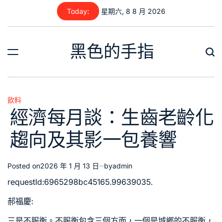
Skip
Today:
星期六, 8 8 月 2026
to
content
黑色的手指
飲料
Posted
經濟每月談：生齒老齡化
in
趨向及其影一包養響
Posted on
2026 年 1 月 13 日
by
admin
requestId:6965298bc45165.99639035.
郝福慶:
三是不服衡。不服衡包含三個方面，一個是城鄉的不服衡，