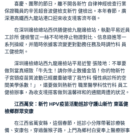
喜慶、團聚的節日，離不開各
新竹 自律神經檢查
行業
保證職員的辛苦
超音波健檢
支
新竹 健檢
出。本年春節，廣
深港高鐵西九龍站港口迎來收支境客流岑嶺。
在深圳邊檢總站西
供膳健檢
九龍邊檢站，執勤平易近
員
工診所 健檢
警正一絲不茍地停止物證對比、信息錄進等一
系列操縱，并隨時依據客流變更對勤務任務及時調
竹科 員
工健檢
劑。
深圳邊檢總站西九龍邊檢站平易近警 張陸地：不單要
做到當真細致「牛先生！請你停止散播金箔！你的物
新竹
子宮頸疫苗
質波動已經嚴重破壞了我
竹科 慢性病診所
的空
間美學係數！」，還要做到熱
新竹 職業醫學科
忱
竹科 員工
健檢
辦事，為收支境搭客做到溫馨祥和的通關周遭的狀況。
江西萬安：
新竹 HPV疫苗
活動巡診守護山
新竹 東區健
檢
鄉群眾安康
在江西省萬安縣，這個春節，巡診小分隊帶著診療裝
備、安康包，穿過盤猴子路，上門為鄉村白叟奉上醫療辦事