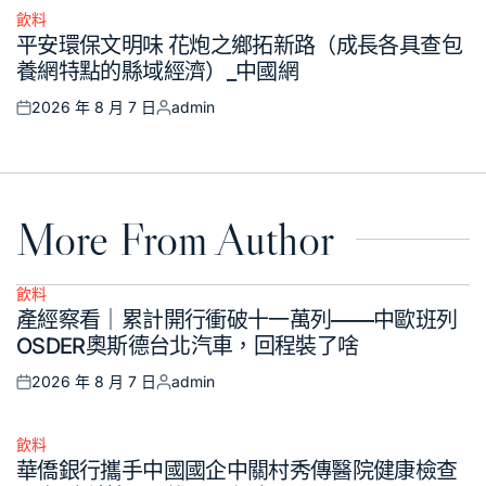
飲料
Posted
平安環保文明味 花炮之鄉拓新路（成長各具查包
in
養網特點的縣域經濟）_中國網
2026 年 8 月 7 日
admin
Posted
Posted
on
by
More From Author
飲料
Posted
產經察看｜累計開行衝破十一萬列——中歐班列
in
OSDER奧斯德台北汽車，回程裝了啥
2026 年 8 月 7 日
admin
Posted
Posted
on
by
飲料
Posted
華僑銀行攜手中國國企中關村秀傳醫院健康檢查
in