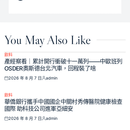
You May Also Like
飲料
Posted
產經察看｜累計開行衝破十一萬列——中歐班列
in
OSDER奧斯德台北汽車，回程裝了啥
2026 年 8 月 7 日
admin
Posted
Posted
on
by
飲料
Posted
華僑銀行攜手中國國企中關村秀傳醫院健康檢查
in
國際 助科技公司進軍亞細安
2026 年 8 月 7 日
admin
Posted
Posted
on
by