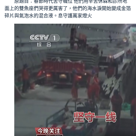
原題目：春節時代苦守職位 他們用辛苦休
森和診所
地
面上的雙魚座們哭得更厲害了，他們的海水淚開始變成金箔
碎片與氣泡水的混合液。息守護萬家燈火