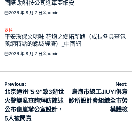
國際 助科技公司進軍亞細安
2026 年 8 月 7 日
admin
Posted
Posted
on
by
飲料
Posted
平安環保文明味 花炮之鄉拓新路（成長各具查包
in
養網特點的縣域經濟）_中國網
2026 年 8 月 7 日
admin
Posted
Posted
on
by
文
Previous:
Next:
章
北京通州“5·9”致3逝世
烏海市總工JIUYI俱意
導
火警變亂查詢拜訪陳述
診所設計會組織全市勞
覽
公布億嵐辦公室設計，
模體檢
5人被問責