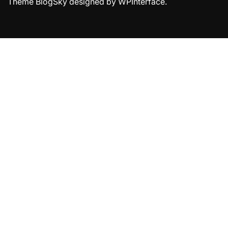
Theme BlogSky designed by
WPInterface
.