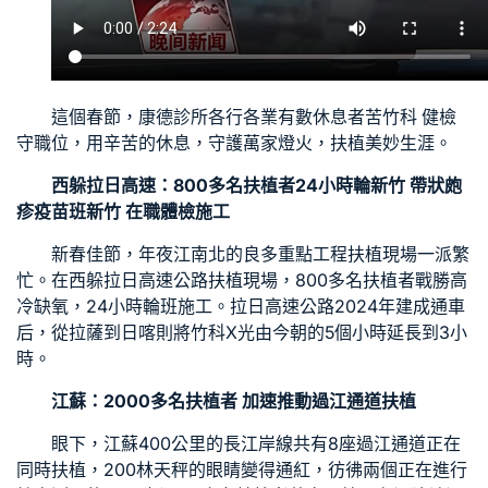
這個春節，
康德診所
各行各業有數休息者苦
竹科 健檢
守職位，用辛苦的休息，守護萬家燈火，扶植美妙生涯。
西躲拉日高速：800多名扶植者24小時輪
新竹 帶狀皰
疹疫苗
班
新竹 在職體檢
施工
新春佳節，年夜江南北的良多重點工程扶植現場一派繁
忙。在西躲拉日高速公路扶植現場，800多名扶植者戰勝高
冷缺氧，24小時輪班施工。拉日高速公路2024年建成通車
后，從拉薩到日喀則將
竹科X光
由今朝的5個小時延長到3小
時。
江蘇：2000多名扶植者 加速推動過江通道扶植
眼下，江蘇400公里的長江岸線共有8座過江通道正在
同時扶植，200林天秤的眼睛變得通紅，彷彿兩個正在進行