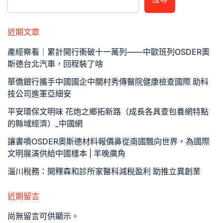
近期文章
產經察看｜累計開行衝破十一萬列——中歐班列OSDER奧
斯德台北汽車，回程裝了啥
華僑銀行攜手中國國企中關村秀傳醫院健康檢查國際 助科
技公司進軍亞細安
平安環保文明味 花炮之鄉拓新路（成長各具查包養網特點
的縣域經濟）_中國網
讓書噴OSDER奧斯德材料報價鼻從南國飄向世界，為國際
文明展演供給中國樣本 | 羊晚廣角
淄川稅務：開釋森和診所家醫科減稅盈利 助推立異創業
近期留言
尚無留言可供顯示。