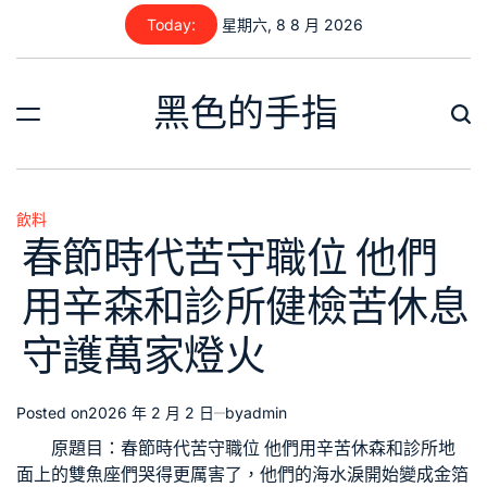
Skip
Today:
星期六, 8 8 月 2026
to
content
黑色的手指
飲料
Posted
春節時代苦守職位 他們
in
用辛森和診所健檢苦休息
守護萬家燈火
Posted on
2026 年 2 月 2 日
by
admin
原題目：春節時代苦守職位 他們用辛苦休
森和診所
地
面上的雙魚座們哭得更厲害了，他們的海水淚開始變成金箔