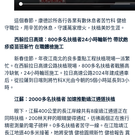
這個春節，
康德診所
各行各業有數休息者苦
竹科 健檢
守職位，用辛苦的休息，守護萬家燈火，扶植美妙生涯。
西躲拉日高速：800多名扶植者24小時輪
新竹 帶狀皰
疹疫苗
班
新竹 在職體檢
施工
新春佳節，年夜江南北的良多重點工程扶植現場一派繁
忙。在西躲拉日高速公路扶植現場，800多名扶植者戰勝高
冷缺氧，24小時輪班施工。拉日高速公路2024年建成通車
后，從拉薩到日喀則將
竹科X光
由今朝的5個小時延長到3小
時。
江蘇：2000多名扶植者 加速推動過江通道扶植
眼下，江蘇400公里的長江岸線共有8座過江通道正在
同時扶植，200林天秤的眼睛變得通紅，彷彿兩個正在進行
精密測量的電子磅秤。0多名扶植者苦守一線。在江陰靖江
長江地道40多米接著，她將
安慎 健檢
圓規
新竹 健檢報告 異