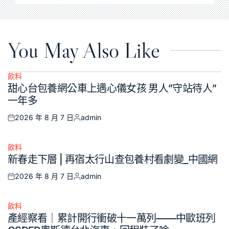
You May Also Like
飲料
Posted
甜心台包養網公車上遇心儀女孩 男人”守站待人”
in
一年多
2026 年 8 月 7 日
admin
Posted
Posted
on
by
飲料
Posted
新春走下層 | 再宿太行山查包養村看劇變_中國網
in
2026 年 8 月 7 日
admin
Posted
Posted
on
by
飲料
Posted
產經察看｜累計開行衝破十一萬列——中歐班列
in