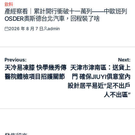
飲料
Posted
產經察看｜累計開行衝破十一萬列——中歐班列
in
OSDER奧斯德台北汽車，回程裝了啥
2026 年 8 月 7 日
admin
Posted
Posted
on
by
文
Previous:
Next:
章
天冷易凍膝 快學幾秀傳
天津市津南區：送貨上
導
醫院體檢項目招護關節
門 確保JIUYI俱意室內
覽
設計居平易近“足不出戶
人不出區”