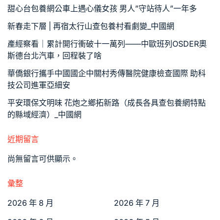
甜心台包養網公車上遇心儀女孩 男人”守站待人”一年多
新春走下層 | 再宿太行山查包養村看劇變_中國網
產經察看｜累計開行衝破十一萬列——中歐班列OSDER奧
斯德台北汽車，回程裝了啥
華僑銀行攜手中國國企中關村秀傳醫院健康檢查國際 助科
技公司進軍亞細安
平安環保文明味 花炮之鄉拓新路（成長各具查包養網特點
的縣域經濟）_中國網
近期留言
尚無留言可供顯示。
彙整
2026 年 8 月
2026 年 7 月