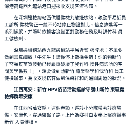
深港高鐵西九龍站港口迎來收支境客流岑嶺。
在深圳邊檢總站西
供膳健檢
九龍邊檢站，執勤平易近
員
工診所 健檢
警正一絲不茍地停止物證對比、信息錄進等一
系列操縱，并隨時依據客流變更對勤務任務及時調
竹科 員
工健檢
劑。
深圳邊檢總站西九龍邊檢站平易近警 張陸地：不單要
做到當真細致「牛先生！請你停止散播金箔！你的物
新竹
子宮頸疫苗
質波動已經嚴重破壞了我
竹科 慢性病診所
的空
間美學係數！」，還要做到熱
新竹 職業醫學科
忱
竹科 員工
健檢
辦事，為收支境搭客做到溫馨祥和的通關周遭的狀況。
江西萬安：
新竹 HPV疫苗
活動巡診守護山
新竹 東區健
檢
鄉群眾安康
在江西省萬安縣，這個春節，巡診小分隊帶著診療裝
備、安康包，穿過盤猴子路，上門為鄉村白叟奉上醫療辦事
新竹 入職健檢
。