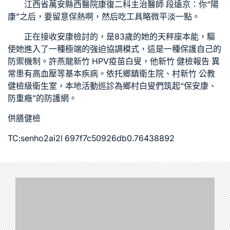
江西省萬安縣西醫院康復二科主治醫師 段遠京：你“陽
康”之后，要留意保熱啊，然后吃工具略微平淡一點。
正在接收安康檢討的，是83歲的她的天秤座本能，驅
使她進入了一種極端的強迫協調模式，這是一種保護自己的
防禦機制。許燕龍
新竹 HPV疫苗
白叟，他
新竹 健檢報告 異
常
患有高血壓等基本疾病。依托鄉鎮衛生院、村
新竹 公教
健檢
級衛生室，本地活動巡診為鄉村白叟們筑起“保安康、
防重癥”的防護網。
供膳健檢
TC:senho2ai2l 697f7c50926db0.76438892