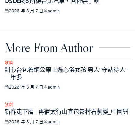
OSDER奧斯德台北汽車，回程裝了啥
2026 年 8 月 7 日
admin
Posted
Posted
on
by
More From Author
飲料
Posted
甜心台包養網公車上遇心儀女孩 男人”守站待人”
in
一年多
2026 年 8 月 7 日
admin
Posted
Posted
on
by
飲料
Posted
新春走下層 | 再宿太行山查包養村看劇變_中國網
in
2026 年 8 月 7 日
admin
Posted
Posted
on
by