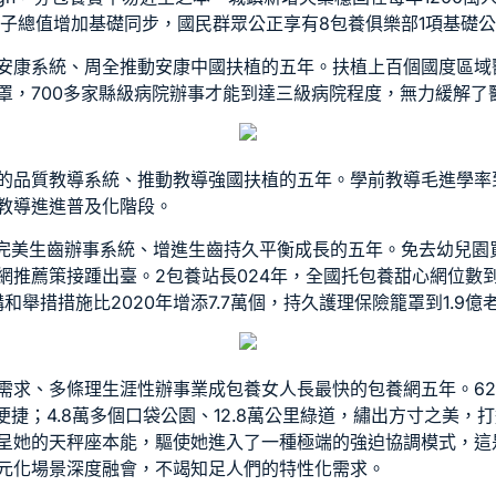
子總值增加基礎同步，國民群眾公正享有8
包養俱樂部
1項基礎
安康系統、周全推動安康中國扶植的五年。扶植上百個國度區域
罩，700多家縣級病院辦事才能到達三級病院程度，無力緩解了醫
的品質教導系統、推動教導強國扶植的五年。學前教導毛進學率
級教導進進普及化階段。
點完美生齒辦事系統、增進生齒持久平衡成長的五年。免去幼兒園
網推薦
策接踵出臺。2
包養站長
024年，全國托
包養甜心網
位數到
和舉措措施比2020年增添7.7萬個，持久護理保險籠罩到1.9億
需求、多條理生涯性辦事業成
包養女人
長最快的
包養網
五年。6
馨便捷；4.8萬多個口袋公園、12.8萬公里綠道，繡出方寸之美
呈她的天秤座本能，驅使她進入了一種極端的強迫協調模式，這
元化場景深度融會，不竭知足人們的特性化需求。