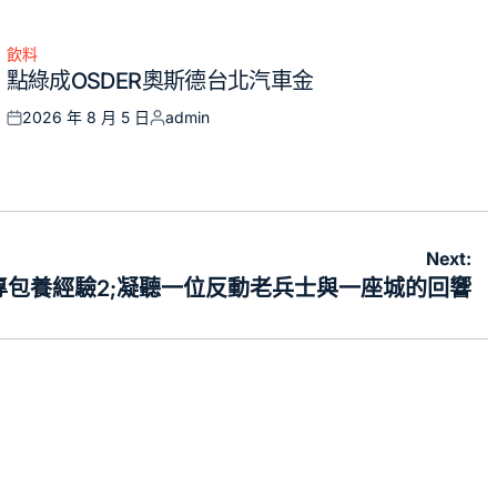
飲料
Posted
點綠成OSDER奧斯德台北汽車金
in
2026 年 8 月 5 日
admin
Posted
Posted
on
by
Next:
3專包養經驗2;凝聽一位反動老兵士與一座城的回響