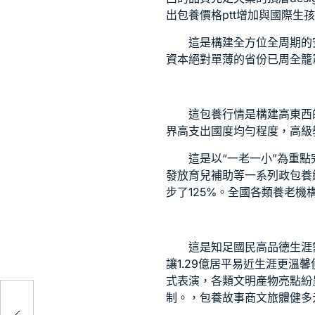
出
包養價格ptt
增加與國際生孩
這是構建全方位全周期的
資本絕對單薄的省份已周全籠
這
包養行情
是構建高東西
界高支出國度均勻程度，高
這是以“一老一小”為重
發放育兒補助等一系列政
包養
步了125%。全國各類養老機構
這是知足國民高品德生涯
讓1.29億居平易近生涯更溫
式表演，各類文明產物亮點紛
制。，
包養故事
商文旅體健多
立新