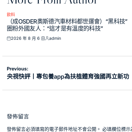
飲料
Posted
（成OSDER奧斯德汽車材料都世運會）“黑科技”
in
圈粉外國友人：“這才是有溫度的科技”
2026 年 8 月 6 日
admin
Posted
Posted
on
by
文
Previous:
章
央視快評丨專包養app為扶植體育強國再立新功
導
覽
發佈留言
發佈留言必須填寫的電子郵件地址不會公開。
必填欄位標示