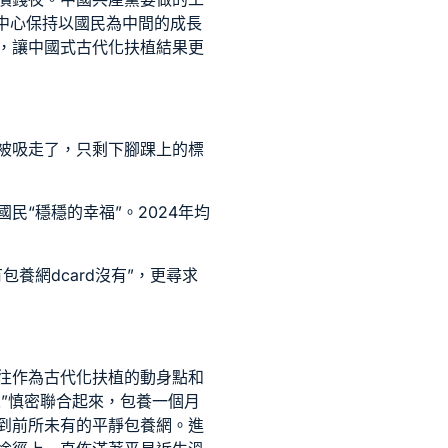
中心保持以國民為中間的成長
，讓中國式古代化扶植結果更
被吸走了，只剩下腳踝上的標
民“穩穩的幸福”。2024年均
有
包養網dcard
沒有”，更尋求
往作為古代化扶植的動身點和
”慎密聯合起來，
包養一個月
到前所未有的平靜
包養網
。進