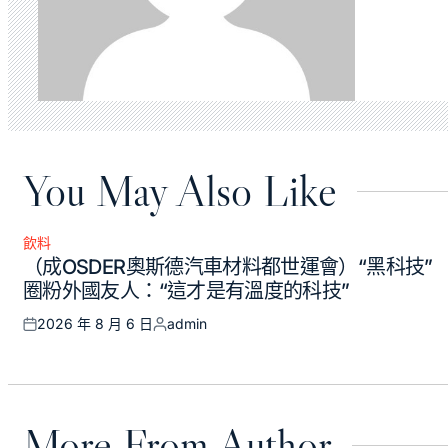
You May Also Like
飲料
Posted
（成OSDER奧斯德汽車材料都世運會）“黑科技”
in
圈粉外國友人：“這才是有溫度的科技”
2026 年 8 月 6 日
admin
Posted
Posted
on
by
More From Author