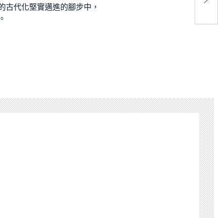
兵
的古代化堅實邁進的腳步中，
。