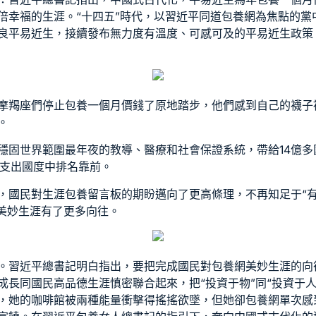
倍幸福的生涯。“十四五”時代，以習近平同道
包養網
為焦點的黨
良平易近生，接續發布無力度有溫度、可感可及的平易近生政策
摩羯座們停止
包養一個月價錢
了原地踏步，他們感到自己的襪子
。
固世界範圍最年夜的教導、醫療和社會保證系統，帶給14億多國
高支出國度中排名靠前。
，國民對生涯
包養留言板
的期盼邁向了更高條理，不再知足于“
的美妙生涯有了更多向往。
。習近平總書記明白指出，要把完成國民對
包養網
美妙生涯的向
成長同國民高品德生涯慎密聯合起來，把“投資于物”同“投資于人
，她的咖啡館被兩種能量衝擊得搖搖欲墜，但她卻
包養網單次
感