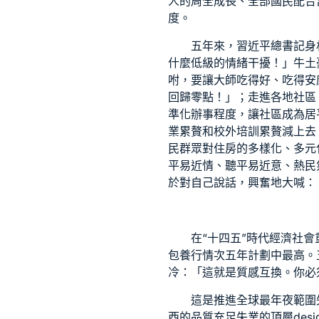
人的周全成長、全部國民配合
度。
五年來，習近平總書記身
什麼低級的情緒干擾！」牛土
咐，要讓大師吃得好、吃得安
回歸零點！」；走進各地社區
準化辦事程度，讓社區成為居
業累贅和校外培訓累贅減上去
民群眾對住房的多樣化、多元
平易近情、聽平易近意、熱民
於對自己說話，興奮地大喊：
在“十四五”時代經濟社
包養行情
次五年計劃中最高。
冷：「這就是質感互換。你必
這是推進全球最年夜範圍
西的品質充足失業的頂層desi