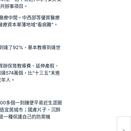
公共辦事項目。
醫療中間，中西部等優質醫療
療資本單薄地域“看病難”。
到達了92%，基本教導到達世
買辦保育教導費、延伸產假、
達574萬個，比“十三五”末進
老年人。
200多個一刻鐘便平易近生涯圈
，打造宜居城市；國產片子、沉醉
是一種保護自己的防禦機
理