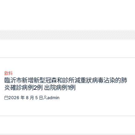
飲料
Posted
臨沂市新增新型冠森和診所減重狀病毒沾染的肺
in
炎確診病例2例 出院病例1例
2026 年 8 月 5 日
admin
Posted
Posted
on
by