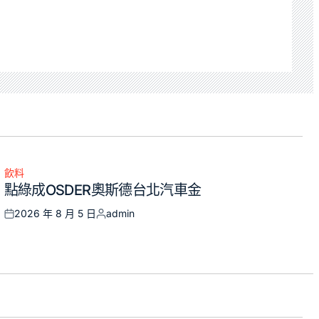
飲料
Posted
點綠成OSDER奧斯德台北汽車金
in
2026 年 8 月 5 日
admin
Posted
Posted
on
by