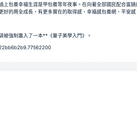
過上
包養
幸福生涯是甲
包養
等年夜事。在向著全部國民配合富饒
更好的周全成長，有更多實在的取得感、幸福感
包養網
、平安感
袋被強制塞入了一本**《量子美學入門》。
c22bb6b2b9.77562200