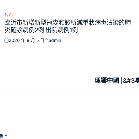
飲料
Posted
臨沂市新增新型冠森和診所減重狀病毒沾染的肺
in
炎確診病例2例 出院病例1例
2026 年 8 月 5 日
admin
Posted
Posted
on
by
理響中國 |&#
為
*