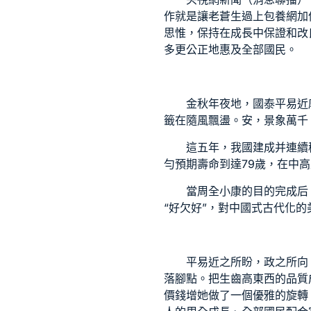
作就是讓老蒼生過上
包養網
加
思惟，保持在成長中保證和改
多更公正地惠及全部國民。
金秋年夜地，國泰平易近
籤在隨風飄盪。安，景象萬千
這五年，我國建成并連續穩
勻預期壽命到達79歲，在中
當周全小康的目的完成后
“好欠好”，對中國式古代化
平易近之所盼，政之所向
落腳點。把生齒高東西的品質
價錢
增她做了一個優雅的旋轉