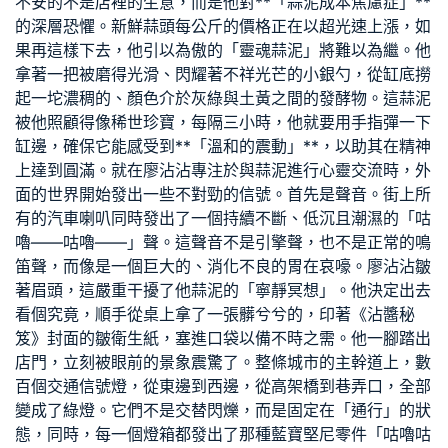
不安的不是店裡的生意，而是他對**「蒜泥成本焦慮症」**
的深層恐懼。新鮮蒜頭每公斤的價格正在以超光速上漲，如
果再這樣下去，他引以為傲的「靈魂蒜泥」將難以為繼。他
拿著一把被磨得光滑、閃耀著不祥光芒的小銀勺，從缸底撈
起一坨濃稠的、顏色介於灰綠與土黃之間的發酵物。這蒜泥
被他照顧得像稀世珍寶，每隔三小時，他就要用手指彈一下
缸邊，確保它能感受到**「溫和的震動」**，以助其在精神
上達到圓滿。就在廖沾沾專注於與蒜泥進行心靈交流時，外
面的世界開始發出一些不對勁的信號。首先是聲音。街上所
有的汽車喇叭同時發出了一個持續不斷、低沉且潮濕的「咕
嚕——咕嚕——」聲。這聲音不是引擎聲，也不是正常的鳴
笛聲，而像是一個巨大的、消化不良的胃在哀嚎。廖沾沾皺
著眉頭，這嚴重干擾了他蒜泥的「寧靜冥想」。他決定出去
看個究竟，順手從桌上拿了一張髒兮兮的，印著《沾醬秘
笈》封面的皺衛生紙，塞進口袋以備不時之需。他一腳踏出
店門，立刻被眼前的景象震驚了。整條城市的主幹道上，數
百個交通信號燈，從東邊到西邊，從高架橋到巷弄口，全部
變成了綠燈。它們不是交替閃爍，而是固定在「通行」的狀
態，同時，每一個燈箱都發出了那種
藍寶堅尼零件
「咕嚕咕