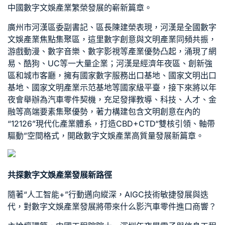
中國數字文娛產業繁榮發展的嶄新篇章。
廣州市河漢區委副書記、區長陳建榮表現，河漢是全國數字
文娛產業焦點集聚區，這里數字創意與文明產業同頻共振，
游戲動漫、數字音樂、數字影視等產業優勢凸起，涌現了網
易、酷狗、UC等一大量企業；河漢是經濟年夜區、創新強
區和城市客廳，擁有國家數字服務出口基地、國家文明出口
基地、國家文明產業示范基地等國家級平臺，接下來將以年
夜會舉辦為
汽車零件
契機，充足發揮教導、科技、人才、金
融等高端要素集聚優勢，著力構建包含文明創意在內的
“12126”現代化產業體系，打造CBD+CTD“雙核引領、軸帶
驅動”空間格式，開啟數字文娛產業高質量發展新篇章。
共探數字文娛產業發展新路徑
隨著“人工智能+”行動邁向縱深，AIGC技術敏捷發展與迭
代，對數字文娛產業發展將帶來什么影
汽車零件進口商
響？