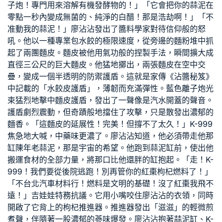
子炮！專門用來溶解有機發酵物的！」「它會把你的蒜泥在
零點一秒內變成無菌的、純淨的白醋！那是浩劫啊！」「不
准動我的蒜泥！」廖沾沾發出了醬料學家對待信仰般的怒
吼。他以一種專業包水餃的極限速度，從旁邊的麵粉堆中抓
起了兩團麵皮。麵皮被他用氣功般的捏製手法，瞬間擴大成
直徑三公尺的巨大麵皮。他猛地擲出，兩張麵皮在空中交
疊，變成一個半透明的防禦護盾。這就是家傳《沾醬秘笈》
中記載的「水餃皮護盾」，薄韌而充滿彈性。藍色離子炮光
束猛烈地擊中麵皮護盾，發出了一聲像是汽水開蓋的聲音。
護盾劇烈震動，但奇蹟般地擋住了攻擊，只是散發出濃郁的
麵香。「這麵皮的延展性！完美！但撐不了太久！」K-999
焦急地大喊，中藥味更濃了。廖沾沾知道，他必須帶走他那
缸陳年老蒜泥，那是宇宙的希望。他跑到蒜泥缸前，使出他
搬運食材的全部力量，將那口比他還胖的缸抱起。「走！K-
999！我們要從後院逃跑！別再管你的紅棗枸杞燃料了！」
「不
台北汽車材料
行！燃料是文明的基礎！沒了紅棗我飛不
遠！」吉娃娃特務抗議。它用小嘴咬住廖沾沾的衣領，同時
開啟了它背上的枸杞推進器。推進器發出「滋滋」的輕微煎
煮聲，伴隨著一股濃郁的蔘味爆發。廖沾沾抱著蒜泥缸、K-