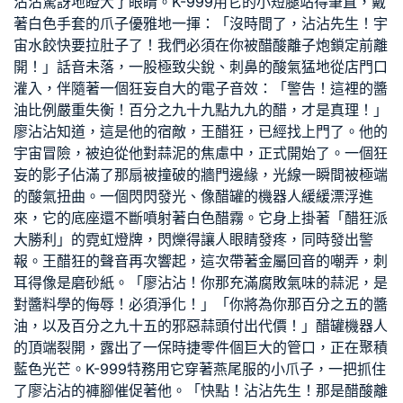
沾沾驚訝地瞪大了眼睛。K-999用它的小短腿站得筆直，戴
著白色手套的爪子優雅地一揮：「沒時間了，沾沾先生！宇
宙水餃快要拉肚子了！我們必須在你被醋酸離子炮鎖定前離
開！」話音未落，一股極致尖銳、刺鼻的酸氣猛地從店門口
灌入，伴隨著一個狂妄自大的電子音效：「警告！這裡的醬
油比例嚴重失衡！百分之九十九點九九的醋，才是真理！」
廖沾沾知道，這是他的宿敵，王醋狂，已經找上門了。他的
宇宙冒險，被迫從他對蒜泥的焦慮中，正式開始了。一個狂
妄的影子佔滿了那扇被撞破的牆門邊緣，光線一瞬間被極端
的酸氣扭曲。一個閃閃發光、像醋罐的機器人緩緩漂浮進
來，它的底座還不斷噴射著白色醋霧。它身上掛著「醋狂派
大勝利」的霓虹燈牌，閃爍得讓人眼睛發疼，同時發出警
報。王醋狂的聲音再次響起，這次帶著金屬回音的嘲弄，刺
耳得像是磨砂紙。「廖沾沾！你那充滿腐敗氣味的蒜泥，是
對醬料學的侮辱！必須淨化！」「你將為你那百分之五的醬
油，以及百分之九十五的邪惡蒜頭付出代價！」醋罐機器人
的頂端裂開，露出了一
保時捷零件
個巨大的管口，正在聚積
藍色光芒。K-999特務用它穿著燕尾服的小爪子，一把抓住
了廖沾沾的褲腳催促著他。「快點！沾沾先生！那是醋酸離