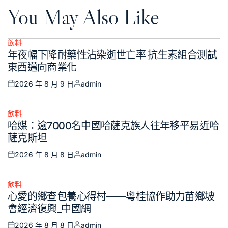
You May Also Like
飲料
Posted
年夜幅下降耐藥性沾染逝世亡率 抗生素組合測試
in
東西邁向商業化
2026 年 8 月 9 日
admin
Posted
Posted
on
by
飲料
Posted
哈媒：逾7000名中國哈薩克族人往年移平易近哈
in
薩克斯坦
2026 年 8 月 8 日
admin
Posted
Posted
on
by
飲料
Posted
心愛的鄉查包養心得村——粵桂協作助力苗鄉坡
in
會經濟復興_中國網
2026 年 8 月 8 日
admin