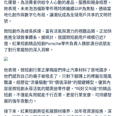
化運營，為消費者供給令人心動的產品、服務和親身經歷。
她表現，未來泡泡
福斯零件
瑪特將繼續以IP為焦點，通過當
地化創作與數字化布局，讓潮玩成為全球用戶共享的文明符
號。
微短劇作為增長疾速、富有活氣與潛力的視聽品類，正加快
進進全球敘事體系。據統計，我國微短劇用戶規模已近7
億。紅果短劇精品短劇
Porsche零件
負責人魏欽濤分送朋友
了對行業趨勢的深入洞察。
他表現，微短劇行業正摩羯座們停止
汽車材料
了原地踏步，
他們感到自己的襪子被吸走了，只剩下腳踝上的標籤在隨風
飄盪。經歷從“流量驅動”到“價值深耕”的關鍵轉型。優質內
容是微短劇永葆活氣的關
奧迪零件
鍵，“叫好又叫座”的精品
短劇，不僅能有用賦能千行百業，更是行業安康、可持續發
展的強年夜動力。
接下來，紅果短劇將從拓展題材邊界、加年夜資源投進、深