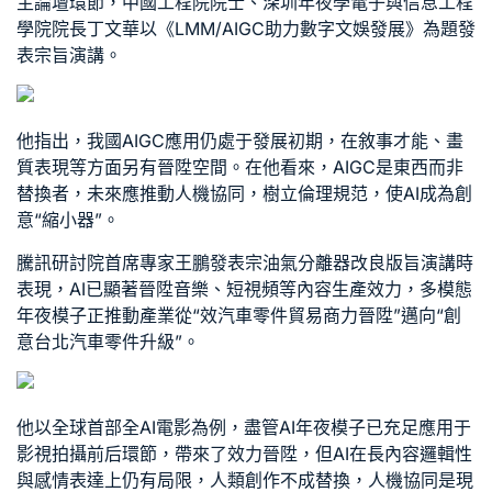
主論壇環節，中國工程院院士、深圳年夜學電子與信息工程
學院院長丁文華以《LMM/AIGC助力數字文娛發展》為題發
表宗旨演講。
他指出，我國AIGC應用仍處于發展初期，在敘事才能、畫
質表現等方面另有晉陞空間。在他看來，AIGC是東西而非
替換者，未來應推動人機協同，樹立倫理規范，使AI成為創
意“縮小器”。
騰訊研討院首席專家王鵬發表宗
油氣分離器改良版
旨演講時
表現，AI已顯著晉陞音樂、短視頻等內容生產效力，多模態
年夜模子正推動產業從“效
汽車零件貿易商
力晉陞”邁向“創
意
台北汽車零件
升級”。
他以全球首部全AI電影為例，盡管AI年夜模子已充足應用于
影視拍攝前后環節，帶來了效力晉陞，但AI在長內容邏輯性
與感情表達上仍有局限，人類創作不成替換，人機協同是現