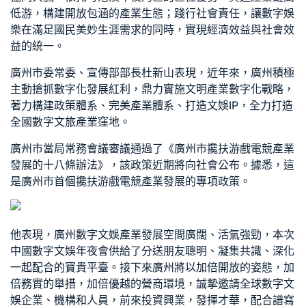
低游，構建開放包涵的產業生態；踐行社會責任，讓數字娛
樂在滿足國民美妙生涯需求的同時，實現經濟效益與社會效
益的統一。
廣州市委常委、宣傳部部長杜新山表現，近年來，廣州積極
主動搶抓數字化發展紅利，鼎力實施文明產業數字化戰略，
著力構建政策體系、完美產業體系、打造文娛IP，全力打造
全國數字文旅產業窪地。
廣州市當局常務會議審議通過了《廣州市攙扶游戲電競產業
發展的十八條辦法》，該政策近期將向社會公布。據悉，這
是廣州市首個攙扶游戲電競產業發展的專項政策。
他表現，廣州數字文娛產業發展空間廣闊、活氣強勁，本次
中國數字文娛年夜會供給了分送朋友聰明、凝集共識、深化
一起配合的寶貴平臺。接下來廣州將以加倍開放的姿態，加
倍務實的舉措，加倍優越的營商環境，誠摯邀請全球數字文
娛企業、機構和人員，前來投資興業，發揮才華，配合譜寫