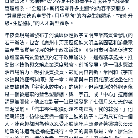
日漸凸起，需構建“法令界定+技術標準+好處共享”的版權
管理體系、“全鏈條+
斯柯達零件
多主體”的內容平安體系、
“質量優先
德系車零件
+用戶導向”的內容生態體系、“技術升
級+生態協同”的人才轉型體系。
年夜會現場還發布了河漢區促進數字文明產業高質量發展的
若干辦法，包含《廣州市河漢區促進文明產業園區和游戲電
競產業高質量發展的若干政策辦法》《廣州市河漢區促進文
旅體產業高質量發展的若干政策辦法》，通過精準攙扶，推
動數字技術與文娛產業深度融會、創新發展，進一個步驟激
活市場潛力、吸引優質投資、鼓勵內容創新，鞏固和《宇宙
水餃與終極醬料師》第一章：蒜泥與末日預兆廖沾沾坐在他
那間被稱為「宇宙水餃中心」的店裡，但這間店的外觀更像
是一個被遺棄的藍色塑膠棚，與「宇宙」或「中心」這兩個
詞毫無關係。他正在對著一缸已經發酵了七個月又七天的老
蒜泥嘆氣。「
汽車零件報價
你還不夠靈動，我的蒜泥。」他
輕聲細語，彷彿在責備一個不上進的孩子。店內只有他一個
人，連蒼蠅都因為難以忍受那股陳年蒜頭混合著鐵鏽與淡淡
絕望的味道而選擇繞道飛行。今天的營業額是：零。廖沾沾