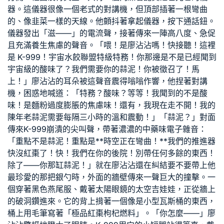
器。這儀器很像一個老式的對講機，但頂部插著一根彎曲
的、像韭菜一樣的天線。他顫抖著拿起儀器，按下通話鈕。
儀器發出「滋——」的電流聲，接著傳來一陣高八度、急促
且充滿養生焦慮的聲音。「喂！是廖沾沾嗎！快接聽！這裡
是 K-999！宇宙水餃聯盟特級特務！你那邊是不是已經聞到
宇宙級的酸味了？我們需要你的蒜泥！你被徵召了！馬
上！」廖沾沾的耳朵被這聲音震得嗡嗡作響，他捏著對講
機，困惑地喊道：「特務？酸味？等等！我聞到的不是酸
味！是麵粉過度膨脹的焦慮味！還有，我現在走不開！我的
陳年老蒜泥需要每隔三小時的溫和震動！」「蒜泥？」對面
傳來K-999崩潰的尖叫聲，帶著濃濃的中藥味電子雜音：
「重點不是蒜泥！重點是**時空正在彎曲！**我們的推進器
快沒紅棗了！快！我們在你的後院！別帶任何多餘的東西！
除了——你那缸蒜泥！」就在廖沾沾還在糾結要不要帶上他
最珍愛的那把銀勺時，外面的牆壁傳來一聲巨大的撞擊。一
個穿著黑色燕尾服、戴著太陽眼鏡的太空吉娃娃，正從牆上
的破洞鑽進來。它的背上揹著一個像是小型瓦斯桶的東西，
桶上用毛筆寫著「極品紅棗枸杞燃料」。「你怎麼——」廖