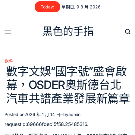
Skip
Today:
星期日, 9 8 月 2026
to
content
黑色的手指
飲料
Posted
數字文娛“國字號”盛會啟
in
幕，OSDER奧斯德台北
汽車共譜產業發展新篇章
Posted on
2026 年 1 月 14 日
by
admin
requestId:69666fdec15f58.25485316.