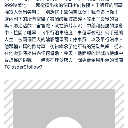
999咬著他，一起從撞出來的洞口衝向後院。王醋狂的醋罐
機器人發出尖叫：「別想逃！醬油黨餘孽！我會追上你！」
店內剩下的所有空盤子被醋酸氣波震碎，發出了最後的哀
鳴。廖沾沾的宇宙冒險，就在這片蒜泥、中藥和醋酸的混亂
中，拉開了帷幕。《平行泊車維度：車位爭奪戰》何手殘的
人生，被兩個巨大的陰影籠罩著：停車費，以及平行泊車。
他那輛老舊的掀背車，彷彿繼承了他所有的駕駛焦慮，從未
在他需要時提供過任何幫助。今天，他面臨的是城市傳說中
最恐怖的挑戰，一條夾在理髮店與一間專賣金屬雕像的畫廊
TC:osder9follow7