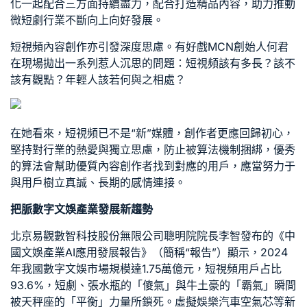
化一起配合三方面持續盡力，配合打造精品內容，助力推動
微短劇行業不斷向上向好發展。
短視頻內容創作亦引發深度思慮。有好戲MCN創始人何君
在現場拋出一系列惹人沉思的問題：短視頻該有多長？該不
該有觀點？年輕人該若何與之相處？
在她看來，短視頻已不是“新”媒體，創作者更應回歸初心，
堅持對行業的熱愛與獨立思慮，防止被算法機制捆綁，優秀
的算法會幫助優質內容創作者找到對應的用戶，應當努力于
與用戶樹立真誠、長期的感情連接。
把脈數字文娛產業發展新趨勢
北京易觀數智科技股份無限公司聰明院院長李智發布的《中
國文娛產業AI應用發展報告》（簡稱“報告”）顯示，2024
年我國數字文娛市場規模達1.75萬億元，短視頻用戶占比
93.6%，短劇、張水瓶的「傻氣」與牛土豪的「霸氣」瞬間
被天秤座的「平衡」力量所鎖死。虛擬娛樂
汽車空氣芯
等新