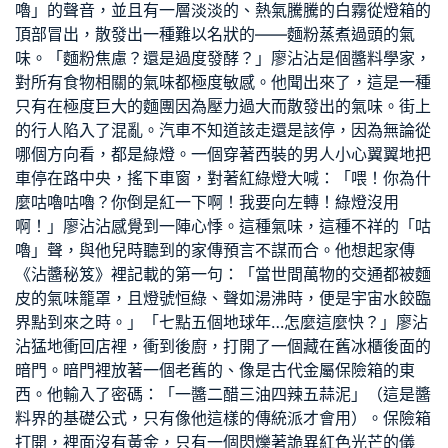
嚕」的聲音，並且有一層淡淡的、熱氣騰騰的白霧從燈箱的
頂部冒出，散發出一種難以名狀的——麵粉蒸煮過頭的氣
味。「麵粉焦慮？還是過度發酵？」廖沾沾是個醬料學家，
對所有食物相關的氣味都極度敏感。他聞出來了，這是一種
只有在極度巨大的麵團因為壓力過大而散發出的氣味。街上
的行人陷入了混亂。汽車不知道該走還是該停，因為無論從
哪個方向看，都是綠燈。一個穿著西裝的男人小心翼翼地把
車停在路中央，搖下車窗，對著紅綠燈大喊：「喂！你為什
麼咕嚕咕嚕？你倒是紅一下啊！我要向左轉！綠燈沒用
啊！」廖沾沾感覺到一陣心悸。這種氣味，這種不祥的「咕
嚕」聲，與他兒時聽到的家傳預言不謀而合。他想起家傳
《沾醬秘笈》裡記載的第一句：「當世間萬物的交通都被麵
皮的氣味籠罩，且燈號恒綠、聲如湯沸時，便是宇宙水餃臨
界點到來之時。」「七點五個地球年…怎麼這麼快？」廖沾
沾猛地衝回店裡，衝到後廚，打開了一個藏在舊冰櫃後面的
暗門。暗門裡放著一個老舊的、像是古代金屬保險箱的東
西。他輸入了密碼：「一醬二醋三油四辣五蒜泥」（這是醬
料界的基礎公式，只有像他這樣的傳統派才會用）。保險箱
打開，裡面沒有黃金，只有一個閃爍著詭異紅色光芒的儀