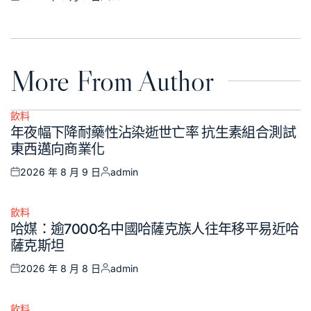
Posted
Posted
on
by
More From Author
飲料
Posted
年夜幅下降耐藥性沾染逝世亡率 抗生素組合測試
in
東西邁向商業化
2026 年 8 月 9 日
admin
Posted
Posted
on
by
飲料
Posted
哈媒：逾7000名中國哈薩克族人往年移平易近哈
in
薩克斯坦
2026 年 8 月 8 日
admin
Posted
Posted
on
by
飲料