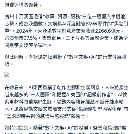
興賽道增長顯著。
廣州市河漢區憑借“政策+資源+服務”三位一體優
汽車機油
芯
勢，成為我國數字文娛與AI深度融會
BMW零件
的“焦點引
擎”。2024年，河漢區數字創意產業營收達2266.6億元，
占廣州市37.5%，集聚網易、三七互娛等頭部企業，成為全
國數字文娛產業窪地。
與此同時，李智還詳細剖析了“數字文娛+AI”的行業發展趨
勢。
在她看來，AI東西重構了創作主體和生產關系，未來將產生
越來越多的“一人團隊”和把握AI東西的“超級創作者”。AI
德
系車材料
將重構IP生態，驅動內容親身經歷不斷升維
水箱
水
，還將驅動文娛文旅商業形式從“供給驅動型內容生產”向
“需求即時共創的感情生態服務”躍遷等。
她特別提到，隨著“數字文娛+AI”的發展，監管和倫理問題