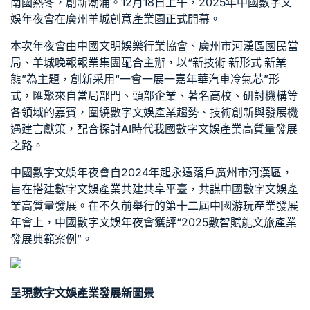
南國熱冬，創新潮涌。12月18日上午，2025年中國數字文
娛年夜會在廣州羊城創意產業園正式開幕。
本次年夜會由中國文明娛樂行業協會、廣州市河漢區國民當
局、羊城晚報報業集團配合主辦，以“新技術 新形式 新業
態”為主題，創新采用“一會一展一嘉年華
汽車冷氣芯
”形
式，匯聚來自當局部門、頭部企業、著名高校、研討機構等
各領域的嘉賓，圍繞數字文娛產業趨勢、技術創新與發展機
遇建言獻策，配合探討AI時代我國數字文娛產業高質量發展
之路。
中國數字文娛年夜會自2024年起永遠落戶廣州市河漢區，
旨在搭建數字文娛產業共建共享平臺，共謀中國數字文娛產
業高質量發展。在不久前舉行的第十二屆中國游玩產業發展
年會上，中國數字文娛年夜會獲評“2025數智賦能文旅產業
發展典範案例”。
呈現數字文娛產業發展新圖景