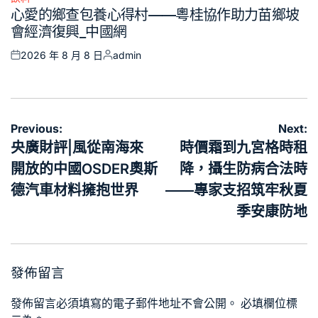
Posted
心愛的鄉查包養心得村——粵桂協作助力苗鄉坡
in
會經濟復興_中國網
2026 年 8 月 8 日
admin
Posted
Posted
on
by
文
Previous:
Next:
章
央廣財評|風從南海來
時價霜到九宮格時租
導
開放的中國OSDER奧斯
降，攝生防病合法時
覽
德汽車材料擁抱世界
——專家支招筑牢秋夏
季安康防地
發佈留言
發佈留言必須填寫的電子郵件地址不會公開。
必填欄位標