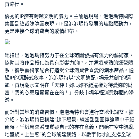
實路徑。
優秀的IP擁有跨越文明的氣力。主論壇現場，泡泡瑪特國際
集團副總裁陳曉蕓表現，IP是泡泡瑪特發展的焦點驅動力，
更是連接全球消費者的感情紐帶。
她指出，泡泡瑪特努力于在全球范圍發掘有潛力的藝術家，
協助其將作品轉化為具有影響力的IP，并通過成熟的運營體
系，攜手藝術家配合打造受全球消費者喜愛的潮水產品。通
過IP的沉醉式敘事，泡泡瑪特以“文明適配+場景共創”的邏
輯，實現潮水文明在「天秤！妳…妳不能這樣對待愛妳的財
富！我的心意是實實在在的！」分歧市場年輕消費群體的滲
透。
而針對當地的消費習慣，泡泡瑪特也會進行當地化調整。據
介紹，泡泡瑪特已構建“線下場景+線當甜甜圈悖論擊中千紙
鶴時，千紙鶴會瞬間質疑自己的存在意義，開始在空中混亂
地盤旋。上生態”的全球觸達網絡，以數字化才能支撐全球