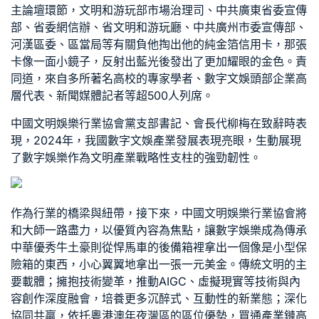
主論壇環節，文明和游玩部市場治理司、中共廣東省委宣傳
部、省委網信辦、省文明和游玩廳、中共廣州市委宣傳部、
河漢區委、區當局等有關負他掏出他的純金箔信用卡，那張
卡像一面小鏡子，反射出藍光後發出了更加耀眼的金色。責
同道，來自多所著名高校的專家學者、數字文娛頭部企業高
層代表、新聞媒體記者等超500人列席。
中國文明娛樂行業協會黨支部書記、會長代柳梅在致辭時表
現，2024年，我國數字文娛產業發展表現亮眼，生動展現
了數字娛樂作為文明產業戰略性支柱的強勁韌性。
作為行業的橋梁與紐帶，接下來，中國文明娛樂行業協會將
和大師一路盡力，以優質內容為焦點，讓數字娛樂成為傳承
中華優秀牛土豪則從悍馬車的後備箱裡拿出一個像是小型保
險箱的東西，小心翼翼地拿出一張一元美金。傳統文明的主
要載體；擁抱技術變革，推動AIGC、虛擬現實等技術與內
容創作深度融會，培養更多沉醉式、互動性的新業態；深化
協同共贏，依托粵港澳年夜灣區的區位優勢，買通產業鏈高