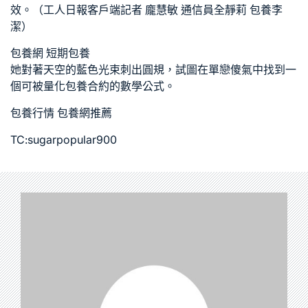
效。（工人日報客戶端記者 龐慧敏 通信員全靜莉
包養
李
潔）
包養網
短期包養
她對著天空的藍色光束刺出圓規，試圖在單戀傻氣中找到一
個可被量化
包養合約
的數學公式。
包養行情
包養網推薦
TC:sugarpopular900