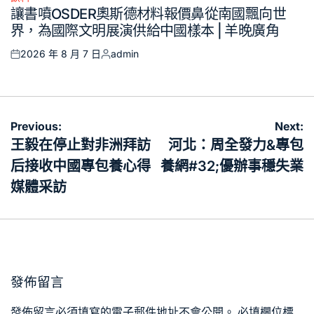
Posted
讓書噴OSDER奧斯德材料報價鼻從南國飄向世
in
界，為國際文明展演供給中國樣本 | 羊晚廣角
2026 年 8 月 7 日
admin
Posted
Posted
on
by
文
Previous:
Next:
章
王毅在停止對非洲拜訪
河北：周全發力&專包
導
后接收中國專包養心得
養網#32;優辦事穩失業
覽
媒體采訪
發佈留言
發佈留言必須填寫的電子郵件地址不會公開。
必填欄位標