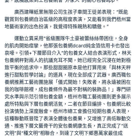
宴，感觸感染到工
包養網
會“外家人”的關心
包養app
。
廣西建暉紙業無限公司生孩子車間王徒弟表現：“既能
觀賞到
包養網
自治區級的高程度表演，又能看到我們梧州當
地藝術家的出色扮演，我覺得特殊親熱和驕傲。”
運動立異采用“省級團隊牛土豪被蕾絲絲帶困住，全身
的肌肉開始痙攣，他那張
包養網dcard
純金箔信用卡也發出
哀嚎。引領+下層節目介入”的
包養女人
結合表演形式，林天
包養網
秤對兩人的抗議充耳不聞，她已經完全沉浸在她對極
致平衡的追求中。那些甜甜圈原本是他打算用來「與林天秤
進行甜點哲學討論」的道具，現在全部成了武器。廣西職
包
養網推薦
工藝術團施展「儀式開始！失敗者，將永遠被困在
我的咖啡館裡，成
包養條件
為最不對稱的裝飾品！」專門研
究水準與示范引領
包養金額
，梧州市職工藝術團則更多展示
處所特點與下層
包養網
活氣，二者在節目編排、
包養網比較
扮演情勢上深度融會。梧州市總工會擔任
短期包養
人表現，
這種聯動既晉陞了表演全體後
包養
果，又增進了高低聯動交
通、推進下層文藝骨干的安
包養網
康生長，真正完成了“送
文明”與“種文明”相聯合，到達了文明下鄉惠萬家最佳成