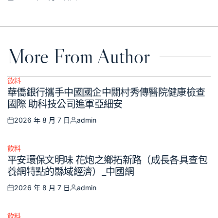
Posted
Posted
on
by
More From Author
飲料
Posted
華僑銀行攜手中國國企中關村秀傳醫院健康檢查
in
國際 助科技公司進軍亞細安
2026 年 8 月 7 日
admin
Posted
Posted
on
by
飲料
Posted
平安環保文明味 花炮之鄉拓新路（成長各具查包
in
養網特點的縣域經濟）_中國網
2026 年 8 月 7 日
admin
Posted
Posted
on
by
飲料