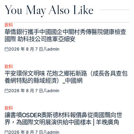
You May Also Like
飲料
Posted
華僑銀行攜手中國國企中關村秀傳醫院健康檢查
in
國際 助科技公司進軍亞細安
2026 年 8 月 7 日
admin
Posted
Posted
on
by
飲料
Posted
平安環保文明味 花炮之鄉拓新路（成長各具查包
in
養網特點的縣域經濟）_中國網
2026 年 8 月 7 日
admin
Posted
Posted
on
by
飲料
Posted
讓書噴OSDER奧斯德材料報價鼻從南國飄向世
in
界，為國際文明展演供給中國樣本 | 羊晚廣角
2026 年 8 月 7 日
admin