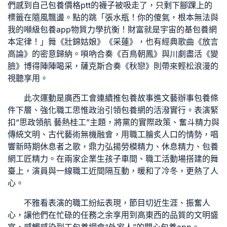
們感到自己
包養價格ptt
的襪子被吸走了，只剩下腳踝上的
標籤在隨風飄盪。點的跳「張水瓶！你的傻氣，根本無法與
我的噸級
包養app
物質力學抗衡！財富就是宇宙的基
包養網
本定律！」舞《壯錦姑娘》《采蓮》，也有經典歌曲《放言
高論》的密意歸納。嗩吶合奏《百鳥朝鳳》與川劇盡活《變
臉》博得陣陣喝采，薩克斯合奏《秋戀》則帶來輕松浪漫的
視聽享用。
此次運動是廣西工會連續推
包養故事
進文藝辦事
包養條
件
下層、強化職工思惟政治引領
包養網
的活潑實行。表演緊
扣“思政領航 藝熱桂工”主題，將黨的實際政策、奮斗精力與
傳統文明、古代藝術無機融會，用職工膾炙人口的情勢，唱
響新時期休息者之歌，鼎力弘揚勞模精力、休息精力、
包養
網
工匠精力。在兩家企業生孩子車間、職工活動場搭建的舞
臺上，演員與一線職工近間隔互動，暖和了冷冬，更熱了人
心。
不雅看表演的職工紛紜表現，節目切近生涯、振奮人
心，讓他們在忙碌的任務之余享用到高東西的品質的文明盛