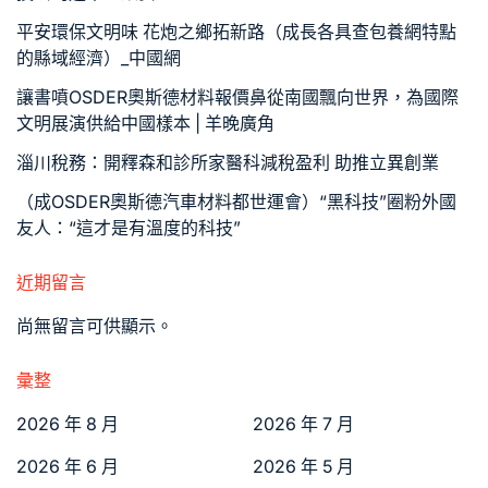
平安環保文明味 花炮之鄉拓新路（成長各具查包養網特點
的縣域經濟）_中國網
讓書噴OSDER奧斯德材料報價鼻從南國飄向世界，為國際
文明展演供給中國樣本 | 羊晚廣角
淄川稅務：開釋森和診所家醫科減稅盈利 助推立異創業
（成OSDER奧斯德汽車材料都世運會）“黑科技”圈粉外國
友人：“這才是有溫度的科技”
近期留言
尚無留言可供顯示。
彙整
2026 年 8 月
2026 年 7 月
2026 年 6 月
2026 年 5 月