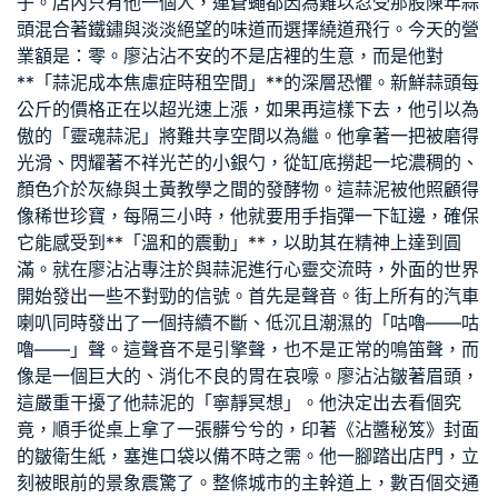
子。店內只有他一個人，連蒼蠅都因為難以忍受那股陳年蒜
頭混合著鐵鏽與淡淡絕望的味道而選擇繞道飛行。今天的營
業額是：零。廖沾沾不安的不是店裡的生意，而是他對
**「蒜泥成本焦慮症
時租空間
」**的深層恐懼。新鮮蒜頭每
公斤的價格正在以超光速上漲，如果再這樣下去，他引以為
傲的「靈魂蒜泥」將難
共享空間
以為繼。他拿著一把被磨得
光滑、閃耀著不祥光芒的小銀勺，從缸底撈起一坨濃稠的、
顏色介於灰綠與土黃
教學
之間的發酵物。這蒜泥被他照顧得
像稀世珍寶，每隔三小時，他就要用手指彈一下缸邊，確保
它能感受到**「溫和的震動」**，以助其在精神上達到圓
滿。就在廖沾沾專注於與蒜泥進行心靈交流時，外面的世界
開始發出一些不對勁的信號。首先是聲音。街上所有的汽車
喇叭同時發出了一個持續不斷、低沉且潮濕的「咕嚕——咕
嚕——」聲。這聲音不是引擎聲，也不是正常的鳴笛聲，而
像是一個巨大的、消化不良的胃在哀嚎。廖沾沾皺著眉頭，
這嚴重干擾了他蒜泥的「寧靜冥想」。他決定出去看個究
竟，順手從桌上拿了一張髒兮兮的，印著《沾醬秘笈》封面
的皺衛生紙，塞進口袋以備不時之需。他一腳踏出店門，立
刻被眼前的景象震驚了。整條城市的主幹道上，數百個交通