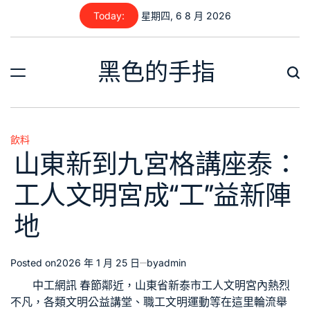
Skip
Today:
星期四, 6 8 月 2026
to
content
黑色的手指
飲料
Posted
山東新到九宮格講座泰：
in
工人文明宮成“工”益新陣
地
Posted on
2026 年 1 月 25 日
by
admin
中工網訊 春節鄰近，山東省新泰市工人文明宮內熱烈
不凡，各類文明公益講堂、職工文明運動等在這里輪流舉