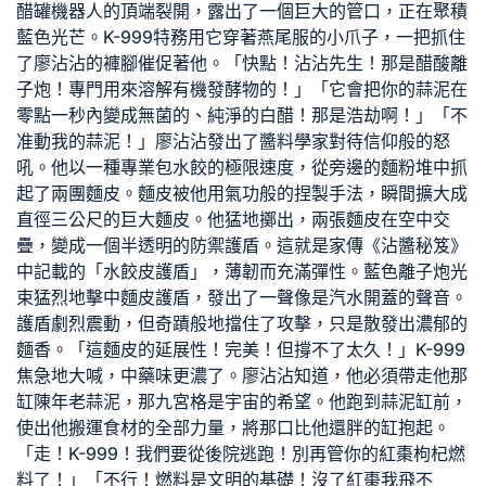
醋罐機器人的頂端裂開，露出了一個巨大的管口，正在聚積
藍色光芒。K-999特務用它穿著燕尾服的小爪子，一把抓住
了廖沾沾的褲腳催促著他。「快點！沾沾先生！那是醋酸離
子炮！專門用來溶解有機發酵物的！」「它會把你的蒜泥在
零點一秒內變成無菌的、純淨的白醋！那是浩劫啊！」「不
准動我的蒜泥！」廖沾沾發出了醬料學家對待信仰般的怒
吼。他以一種專業包水餃的極限速度，從旁邊的麵粉堆中抓
起了兩團麵皮。麵皮被他用氣功般的捏製手法，瞬間擴大成
直徑三公尺的巨大麵皮。他猛地擲出，兩張麵皮在空中交
疊，變成一個半透明的防禦護盾。這就是家傳《沾醬秘笈》
中記載的「水餃皮護盾」，薄韌而充滿彈性。藍色離子炮光
束猛烈地擊中麵皮護盾，發出了一聲像是汽水開蓋的聲音。
護盾劇烈震動，但奇蹟般地擋住了攻擊，只是散發出濃郁的
麵香。「這麵皮的延展性！完美！但撐不了太久！」K-999
焦急地大喊，中藥味更濃了。廖沾沾知道，他必須帶走他那
缸陳年老蒜泥，那
九宮格
是宇宙的希望。他跑到蒜泥缸前，
使出他搬運食材的全部力量，將那口比他還胖的缸抱起。
「走！K-999！我們要從後院逃跑！別再管你的紅棗枸杞燃
料了！」「不行！燃料是文明的基礎！沒了紅棗我飛不