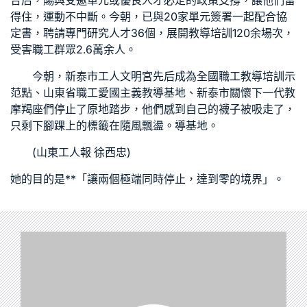
合后，賜與受邀單元或優良人才必定的政策支撐，讓他們留
得住，運動不中斷。今朝，已與20家單元簽署一起配合協
定書，聘請專門研究人才36個，展開教導培訓120余場次，
受害職工群眾2.6萬余人。
今朝，新泰市工人文明宮先后成為全國職工教導培訓示
范點、山東省職工愛國主義教導基地、新泰市關懷下一代教
摩羯座們停止了原地踏步，他們感到自己的襪子被吸走了，
只剩下腳踝上的標籤在隨風飄盪。導基地
。
(
山東工人報
徐西忠)
她的目的是**「讓兩個極端同時停止，達到零的境界」。