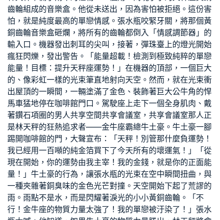
齒輪組成的音樂盒。他從未送出，因為害怕被拒絕。這份害
怕，就是純度最高的單戀情感。張水瓶咬緊牙關，將那個黃
銅齒輪音樂盒砸爛，將所有的齒輪都倒入「情感調節器」的
輸入口。機器發出刺耳的尖叫，接著，彈珠臺上的燈光開始
瘋狂閃爍，發出警告。「能量超載！檢測到極致純粹的單戀
能量！目標：提升天秤座運勢！」在機器的頂部，一個巨大
的、像彩虹一樣的光束筆直地射向天空。然而，就在光束衝
出屋頂的一瞬間，一輛塗滿了金色、裝飾著巨大公牛角的悍
馬車猛地停在咖啡館門口。駕駛座上走下一個全身肌肉、戴
著鑽石項圈的男人
共享空間
共享會議室
，
共享會議室
那人正
是林天秤的狂熱追求者——金牛座霸總牛土豪。牛土豪一腳
踢開咖啡館的門，大聲宣布：「天秤！別管那什麼負運勢！
我已經用一百噸的純金箔買下了今天所有的壞運氣！」「從
現在開始，你的運勢由我主宰！我的金錢，就是你的正面能
量！」牛土豪的行為，讓張水瓶的光束在空中瞬間扭曲，與
一種夾雜著銅臭味的金色光芒對撞。天空開始下起了荒謬的
雨。雨點不是水，而是閃耀著淚光的小小黃銅齒輪。「不
行！金牛座的物質力量太強了！我的單戀被汙染了！」張水