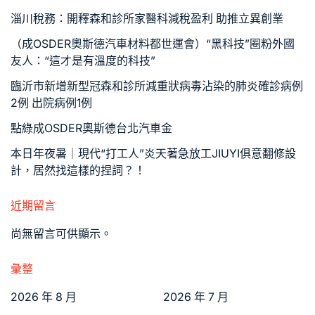
淄川稅務：開釋森和診所家醫科減稅盈利 助推立異創業
（成OSDER奧斯德汽車材料都世運會）“黑科技”圈粉外國
友人：“這才是有溫度的科技”
臨沂市新增新型冠森和診所減重狀病毒沾染的肺炎確診病例
2例 出院病例1例
點綠成OSDER奧斯德台北汽車金
本日年夜暑｜現代“打工人”炎天著急放工JIUYI俱意翻修設
計，居然找這樣的捏詞？！
近期留言
尚無留言可供顯示。
彙整
2026 年 8 月
2026 年 7 月