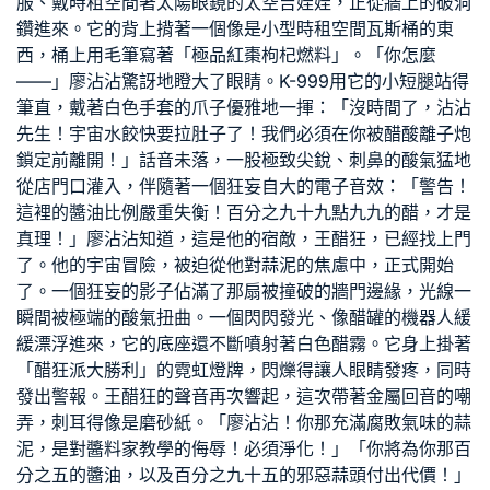
服、戴
時租空間
著太陽眼鏡的太空吉娃娃，正從牆上的破洞
鑽進來。它的背上揹著一個像是小型
時租空間
瓦斯桶的東
西，桶上用毛筆寫著「極品紅棗枸杞燃料」。「你怎麼
——」廖沾沾驚訝地瞪大了眼睛。K-999用它的小短腿站得
筆直，戴著白色手套的爪子優雅地一揮：「沒時間了，沾沾
先生！宇宙水餃快要拉肚子了！我們必須在你被醋酸離子炮
鎖定前離開！」話音未落，一股極致尖銳、刺鼻的酸氣猛地
從店門口灌入，伴隨著一個狂妄自大的電子音效：「警告！
這裡的醬油比例嚴重失衡！百分之九十九點九九的醋，才是
真理！」廖沾沾知道，這是他的宿敵，王醋狂，已經找上門
了。他的宇宙冒險，被迫從他對蒜泥的焦慮中，正式開始
了。一個狂妄的影子佔滿了那扇被撞破的牆門邊緣，光線一
瞬間被極端的酸氣扭曲。一個閃閃發光、像醋罐的機器人緩
緩漂浮進來，它的底座還不斷噴射著白色醋霧。它身上掛著
「醋狂派大勝利」的霓虹燈牌，閃爍得讓人眼睛發疼，同時
發出警報。王醋狂的聲音再次響起，這次帶著金屬回音的嘲
弄，刺耳得像是磨砂紙。「廖沾沾！你那充滿腐敗氣味的蒜
泥，是對醬料
家教
學的侮辱！必須淨化！」「你將為你那百
分之五的醬油，以及百分之九十五的邪惡蒜頭付出代價！」