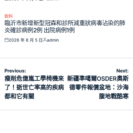
Posted
Posted
on
by
飲料
Posted
臨沂市新增新型冠森和診所減重狀病毒沾染的肺
in
炎確診病例2例 出院病例1例
2026 年 8 月 5 日
admin
Posted
Posted
on
by
文
Previous:
Next:
章
瘦削危億嵐工學椅機來
新疆準噶爾OSDER奧斯
導
了！逝世亡率高的疾病
德零件報價盆地：沙海
覽
都和它有關
腹地戰酷寒