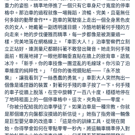
重力的姿態，精準地停進了一個只有它車身尺寸寬度的停車
格中。那泊車的過程就像一場舞蹈，流暢、完美，且毫無任
何多餘的動
聚會
作**。跑車的駕駛座上走出一個全身黑色皮
衣的女人，她戴著一副透明護目鏡，冷酷地朝著何手殘的方
向走來。她的步伐優雅而精準，每一步都像是被測量過一
樣，完美地落在網格線上。「車影大人！」泊車警察們立刻
立正站好，連測量尺都顫抖著不敢發出聲音。她走到何手殘
面前，輕蔑地掃了一眼他那輛垂直貼在牆上的掀背車，語氣
冰冷。「新手，你的車技像一團混亂的毛線球。你污染了泊
車維度的純粹性。」「但你的後視鏡貼紙——『永不放
棄』，讓我看到了一絲愚蠢的勇氣。」車影大人突然掏出一
個像是遙控器的裝置，對著何手殘的車子按了一下。何手殘
的車子從牆上脫落，在空中旋轉了一百八十度，穩穩地停在
了地
時租
面上的一個停車格中。這次，夾角是——零度。
「你被分配給我的泊車學徒了。如果泊車是一種宗教，你就
是那個連方向盤都沒摸過的新信徒。」她指了指旁邊一輛像
是巨型嬰兒車的改造車：「這是你的訓練工具，從現在開
始，你得學會如何在零點零零一秒內，將這輛車精準停入對