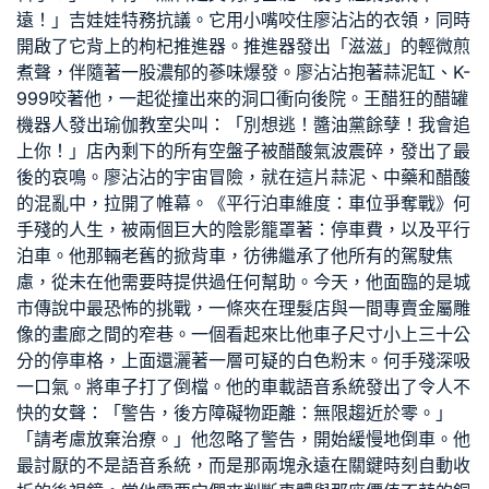
遠！」吉娃娃特務抗議。它用小嘴咬住廖沾沾的衣領，同時
開啟了它背上的枸杞推進器。推進器發出「滋滋」的輕微煎
煮聲，伴隨著一股濃郁的蔘味爆發。廖沾沾抱著蒜泥缸、K-
999咬著他，一起從撞出來的洞口衝向後院。王醋狂的醋罐
機器人發出
瑜伽教室
尖叫：「別想逃！醬油黨餘孽！我會追
上你！」店內剩下的所有空盤子被醋酸氣波震碎，發出了最
後的哀鳴。廖沾沾的宇宙冒險，就在這片蒜泥、中藥和醋酸
的混亂中，拉開了帷幕。《平行泊車維度：車位爭奪戰》何
手殘的人生，被兩個巨大的陰影籠罩著：停車費，以及平行
泊車。他那輛老舊的掀背車，彷彿繼承了他所有的駕駛焦
慮，從未在他需要時提供過任何幫助。今天，他面臨的是城
市傳說中最恐怖的挑戰，一條夾在理髮店與一間專賣金屬雕
像的畫廊之間的窄巷。一個看起來比他車子尺寸小上三十公
分的停車格，上面還灑著一層可疑的白色粉末。何手殘深吸
一口氣。將車子打了倒檔。他的車載語音系統發出了令人不
快的女聲：「警告，後方障礙物距離：無限趨近於零。」
「請考慮放棄治療。」他忽略了警告，開始緩慢地倒車。他
最討厭的不是語音系統，而是那兩塊永遠在關鍵時刻自動收