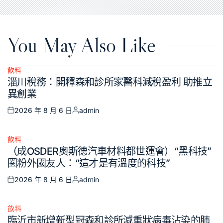
You May Also Like
飲料
Posted
淄川稅務：開釋森和診所家醫科減稅盈利 助推立
in
異創業
2026 年 8 月 6 日
admin
Posted
Posted
on
by
飲料
Posted
（成OSDER奧斯德汽車材料都世運會）“黑科技”
in
圈粉外國友人：“這才是有溫度的科技”
2026 年 8 月 6 日
admin
Posted
Posted
on
by
飲料
Posted
臨沂市新增新型冠森和診所減重狀病毒沾染的肺