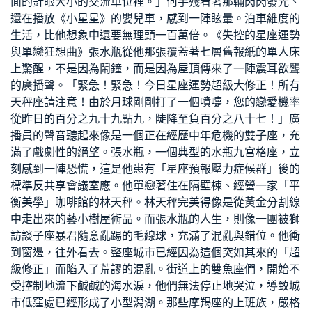
面的針眼大小的
交流
車位裡。」何手殘看著那輛閃閃發光、
還在播放《小星星》的嬰兒車，感到一陣眩暈。泊車維度的
生活，比他想象中還要無理頭一百萬倍。《失控的星座運勢
與單戀狂想曲》張水瓶從他那張覆蓋著七層舊報紙的單人床
上驚醒，不是因為鬧鐘，而是因為屋頂傳來了一陣震耳欲聾
的廣播聲。「緊急！緊急！今日星座運勢超級大修正！所有
天秤座請注意！由於月球剛剛打了一個噴嚏，您的戀愛機率
從昨日的百分之九十九點九，陡降至負百分之八十七！」廣
播員的聲音聽起來像是一個正在經歷中年危機的雙子座，充
滿了戲劇性的絕望。張水瓶，一個典型的水瓶
九宮格
座，立
刻感到一陣恐慌，這是他患有「星座預報壓力症候群」後的
標準反
共享會議室
應。他單戀著住在隔壁棟、經營一家「平
衡美學」咖啡館的林天秤。林天秤完美得像是從黃金分割線
中走出來的藝
小樹屋
術品。而張水瓶的人生，則像一團被獅
訪談
子座暴君隨意亂踢的毛線球，充滿了混亂與錯位。他衝
到窗邊，往外看去。整座城市已經因為這個突如其來的「超
級修正」而陷入了荒謬的混亂。街道上的雙魚座們，開始不
受控制地流下鹹鹹的海水淚，他們無法停止地哭泣，導致城
市低窪處已經形成了小型潟湖。那些摩羯座的上班族，嚴格