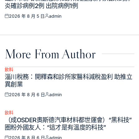
in
炎確診病例2例 出院病例1例
2026 年 8 月 5 日
admin
Posted
Posted
on
by
More From Author
飲料
Posted
淄川稅務：開釋森和診所家醫科減稅盈利 助推立
in
異創業
2026 年 8 月 6 日
admin
Posted
Posted
on
by
飲料
Posted
（成OSDER奧斯德汽車材料都世運會）“黑科技”
in
圈粉外國友人：“這才是有溫度的科技”
2026 年 8 月 6 日
admin