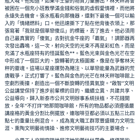
瓶大喊。他知道，如果牛土豪的物質力量勝出，林天秤將會
被困在一個充
小班教學
滿金錢和俗氣的虛假愛情裡，而他將
永遠失去機會。張水瓶看向那機器，還剩下最後一個可以輸
入的「情緒燃料」口。他迅速撕下了貼在他背後衣領上，那
張寫著「我就是個單戀傻瓜」的標籤，丟了進去。他必須用
自己最真實的「傻氣」去對抗金牛座的「霸氣」！調節器再
次發出轟鳴，這一次，射向天空的光束不再是彩虹色，而是
充滿了水瓶座特有的怪誕藍色**。藍色光束與金色光芒在空
中形成了一個巨大的、旋轉著的太極圖案，像是在爭奪林天
秤的靈魂。這場以星座運勢為賭注、以單戀能量為武器的荒
唐戰爭，正式打響了。藍色與金色的光芒在林天秤咖啡館上
空劇烈衝撞，創造出一個不斷旋轉的怪異氣旋。“啟智”文明
公益講堂保持了進步前輩標的目的、繼續立異、共建共享、
公益導向，歸入新泰市公共文明辦事系統扶植，不花錢開
放，全年“不打烊”她那間咖啡館，所有的物品都必須遵循嚴
講座
格的黃金分割比例擺放，連咖啡豆都必須以五點三比四
點七的重量比例混合。，成為寬大職工群眾豐盛精力文明生
涯、熏陶文明藝術情操、進修文明藝術技巧的主要場合。