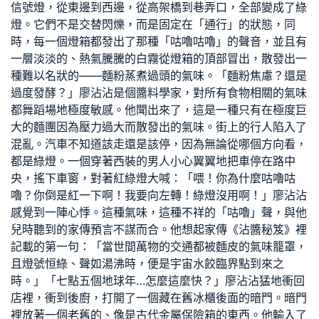
信號燈，從東邊到西邊，從高架橋到巷弄口，全部變成了綠
燈。它們不是交替閃爍，而是固定在「通行」的狀態，同
時，每一個燈箱都發出了那種「咕嚕咕嚕」的聲音，並且有
一層淡淡的、熱氣騰騰的白霧從燈箱的頂部冒出，散發出一
種難以名狀的——麵粉蒸煮過頭的氣味。「麵粉焦慮？還是
過度發酵？」廖沾沾是個醬料學家，對所有食物相關的氣味
都
舞蹈場地
極度敏感。他聞出來了，這是一種只有在極度巨
大的麵團因為壓力過大而散發出的氣味。街上的行人陷入了
混亂。汽車不知道該走還是該停，因為無論從哪個方向看，
都是綠燈。一個穿著西裝的男人小心翼翼地把車停在路中
央，搖下車窗，對著紅綠燈大喊：「喂！你為什麼咕嚕咕
嚕？你倒是紅一下啊！我要向左轉！綠燈沒用啊！」廖沾沾
感覺到一陣心悸。這種氣味，這種不祥的「咕嚕」聲，與他
兒時聽到的家傳預言不謀而合。他想起家傳《沾醬秘笈》裡
記載的第一句：「當世間萬物的交通都被麵皮的氣味籠罩，
且燈號恒綠、聲如湯沸時，便是宇宙水餃臨界點到來之
時。」「七點五個地球年…怎麼這麼快？」廖沾沾猛地衝回
店裡，衝到後廚，打開了一個藏在舊冰櫃後面的暗門。暗門
裡放著一個老舊的、像是古代金屬保險箱的東西。他輸入了