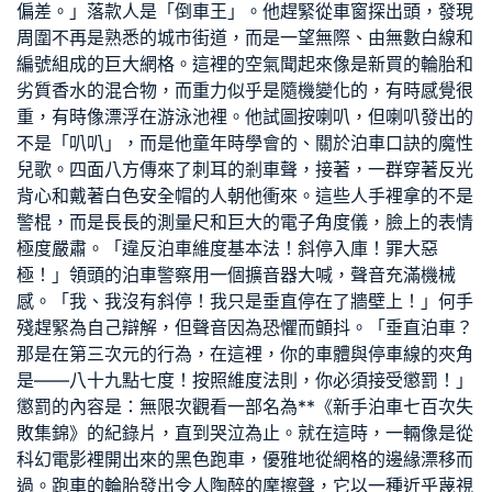
偏差。」落款人是「倒車王」。他趕緊從車窗探出頭，發現
周圍不再是熟悉的城市街道，而是一望無際、由無數白線和
編號組成的巨大網格。這裡的空氣聞起來像是新買的輪胎和
劣質香水的混合物，而重力似乎是隨機變化的，有時感覺很
重，有時像漂浮在游泳池裡。他試圖按喇叭，但喇叭發出的
不是「叭叭」，而是他童年時學會的、關於泊車口訣的魔性
兒歌。四面八方傳來了刺耳的剎車聲，接著，一群穿著反光
背心和戴著白色安全帽的人朝他衝來。這些人手裡拿的不是
警棍，而是長長的測量尺和巨大的電子角度儀，臉上的表情
極度嚴肅。「違反泊車維度基本法！斜停入庫！罪大惡
極！」領頭的泊車警察用一個擴音器大喊，聲音充滿機械
感。「我、我沒有斜停！我只是垂直停在了牆壁上！」何手
殘趕緊為自己辯解，但聲音因為恐懼而顫抖。「垂直泊車？
那是在第三次元的行為，在這裡，你的車體與停車線的夾角
是——八十九點七度！按照維度法則，你必須接受懲罰！」
懲罰的內容是：無限次觀看一部名為**《新手泊車七百次失
敗集錦》的紀錄片，直到哭泣為止。就在這時，一輛像是從
科幻電影裡開出來的黑色跑車，優雅地從網格的邊緣漂移而
過。跑車的輪胎發出令人陶醉的摩擦聲，它以一種近乎蔑視