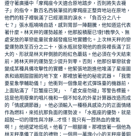
遵守著廣播中「摩羯座今天適合原地踏步，否則將失去襪
子」的指令。數百名西裝筆挺的摩羯座正整齊地站在原地，
他們的鞋子裡裝滿了已經潮濕的淚水。「負百分之八十
七？」張水瓶喃喃自語，感到胃部一陣翻騰，他知道這代表
著什麼。林天秤的運勢越差，他那股積壓已
1對1教學
久、無
處安放的單戀能量就會越發瘋狂地實體化。上次林天秤的戀
愛運勢跌至百分之二十，張水瓶就發現他的廚房裡長滿了巨
大的、形狀是林天秤側臉的粉紅色蘑菇。他必須在今天結束
前，將林天秤的運勢至少提升到零。否則，他那份單戀就會
變成某種具備攻擊性的實體。他緊張地跑進他堆滿了星座圖
表和過期甜甜圈的地下室，那裡放著他的秘密武器。「我需
要星象學輔助儀！」他衝到一個像是老式彈珠臺的機器前，
上面貼滿了「巨蟹座已哭」、「處女座勿碰」等警告標籤。
這是他用廢棄的唱片機和一個不知名的外星計算器改造而成
的「情感調節器」。他必須輸入一種極具感染力的正面情緒
作為燃料，來抵抗那負面的運勢波。「水瓶座的優勢，就是
超脫一切的理性與冷靜…才怪！我只有一腔熱血的傻氣
啊！」他絕望地低吼。他看了一眼腳邊。那裡放著一個他為
林天秤準備了兩年的禮物：一個用一萬塊小小的天秤座黃銅