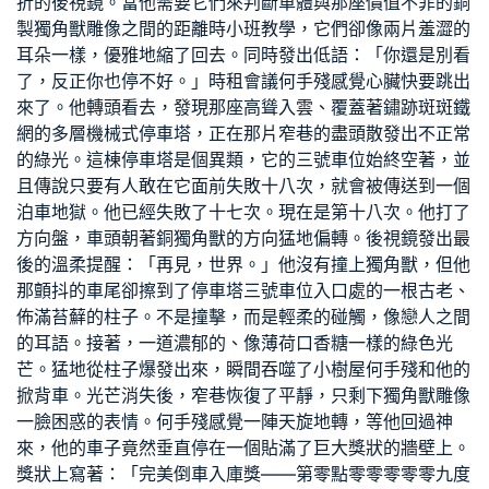
折的後視鏡。當他需要它們來判斷車體與那座價值不菲的銅
製獨角獸雕像之間的距離時
小班教學
，它們卻像兩片羞澀的
耳朵一樣，優雅地縮了回去。同時發出低語：「你還是別看
了，反正你也停不好。」
時租會議
何手殘感覺心臟快要跳出
來了。他轉頭看去，發現那座高聳入雲、覆蓋著鏽跡斑斑鐵
網的多層機械式停車塔，正在那片窄巷的盡頭散發出不正常
的綠光。這棟停車塔是個異類，它的三號車位始終空著，並
且傳說只要有人敢在它面前失敗十八次，就會被傳送到一個
泊車地獄。他已經失敗了十七次。現在是第十八次。他打了
方向盤，車頭朝著銅獨角獸的方向猛地偏轉。後視鏡發出最
後的溫柔提醒：「再見，世界。」他沒有撞上獨角獸，但他
那顫抖的車尾卻擦到了停車塔三號車位入口處的一根古老、
佈滿苔蘚的柱子。不是撞擊，而是輕柔的碰觸，像戀人之間
的耳語。接著，一道濃郁的、像薄荷口香糖一樣的綠色光
芒。猛地從柱子爆發出來，瞬間吞噬了
小樹屋
何手殘和他的
掀背車。光芒消失後，窄巷恢復了平靜，只剩下獨角獸雕像
一臉困惑的表情。何手殘感覺一陣天旋地轉，等他回過神
來，他的車子竟然垂直停在一個貼滿了巨大獎狀的牆壁上。
獎狀上寫著：「完美倒車入庫獎——第零點零零零零零九度