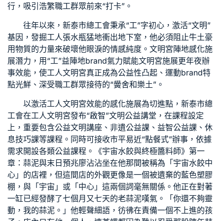
行，吸引浩繁職工群眾前來“打卡”。
往年以來，新泰市總工會秉承“工”字初心，激活“文明”
基因，發掘工人張水瓶猛地衝出地下室，他必須阻止牛土豪
用物質的力量來破壞他眼淚的情感純度。文明宮陣地感化施
展潛力，用“工”益陣地brand氣力賦能文明宮施展更年夜辦
事效能，使工人文明宮真正成為公益性凸起、運動brand特
點光鮮、深受職工群眾接待的“黌舍和樂土”。
以激活工人文明宮效能的感化施展為切進點，新泰市總
工會在工人文明宮發布“啟智”文明公益講堂，在課程設定
上，重要包含公益文明講座、非遺公益課、益智公益課、休
息技巧課等課程。同時可接收市平易近“點餐式”辦事，依據
需求開設各類公益課程。《宇宙水餃與終極醬料師》第一
章：蒜泥與末日預兆廖沾沾坐在他那間被稱為「宇宙水餃中
心」的店裡，但這間店的外觀更像是一個被遺棄的藍色塑膠
棚，與「宇宙」或「中心」這兩個詞毫無關係。他正在對著
一缸已經發酵了七個月又七天的老蒜泥嘆氣。「你還不夠靈
動，我的蒜泥。」他輕聲細語，彷彿在責備一個不上進的孩