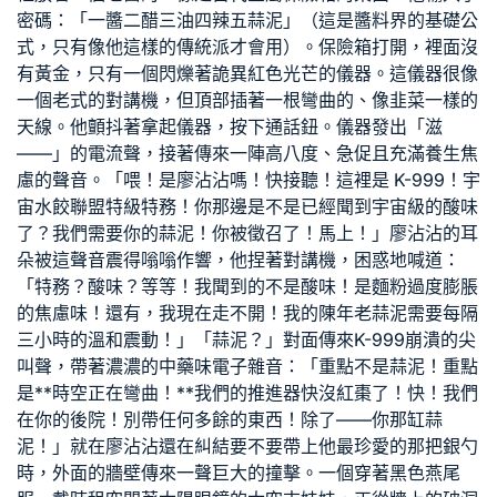
密碼：「一醬二醋三油四辣五蒜泥」（這是醬料界的基礎公
式，只有像他這樣的傳統派才會用）。保險箱打開，裡面沒
有黃金，只有一個閃爍著詭異紅色光芒的儀器。這儀器很像
一個老式的對講機，但頂部插著一根彎曲的、像韭菜一樣的
天線。他顫抖著拿起儀器，按下通話鈕。儀器發出「滋
——」的電流聲，接著傳來一陣高八度、急促且充滿養生焦
慮的聲音。「喂！是廖沾沾嗎！快接聽！這裡是 K-999！宇
宙水餃聯盟特級特務！你那邊是不是已經聞到宇宙級的酸味
了？我們需要你的蒜泥！你被徵召了！馬上！」廖沾沾的耳
朵被這聲音震得嗡嗡作響，他捏著對講機，困惑地喊道：
「特務？酸味？等等！我聞到的不是酸味！是麵粉過度膨脹
的焦慮味！還有，我現在走不開！我的陳年老蒜泥需要每隔
三小時的溫和震動！」「蒜泥？」對面傳來K-999崩潰的尖
叫聲，帶著濃濃的中藥味電子雜音：「重點不是蒜泥！重點
是**時空正在彎曲！**我們的推進器快沒紅棗了！快！我們
在你的後院！別帶任何多餘的東西！除了——你那缸蒜
泥！」就在廖沾沾還在糾結要不要帶上他最珍愛的那把銀勺
時，外面的牆壁傳來一聲巨大的撞擊。一個穿著黑色燕尾