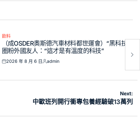
飲料
Posted
（成OSDER奧斯德汽車材料都世運會）“黑科技”
in
圈粉外國友人：“這才是有溫度的科技”
2026 年 8 月 6 日
admin
Posted
Posted
on
by
Next:
中歐班列開行衝專包養經驗破13萬列