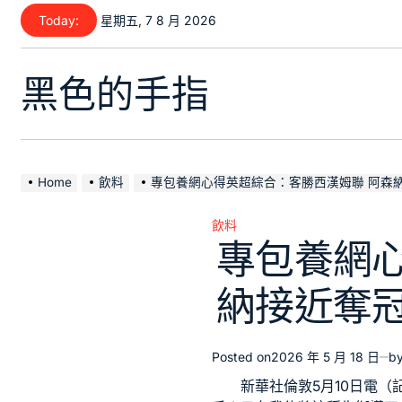
Skip
Today:
星期五, 7 8 月 2026
to
content
黑色的手指
Home
飲料
專包養網心得英超綜合：客勝西漢姆聯 阿森
飲料
Posted
專包養網
in
納接近奪
Posted on
2026 年 5 月 18 日
b
新華社倫敦5月10日電