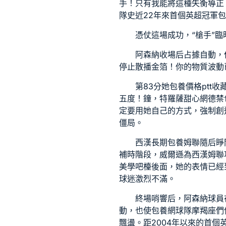
手！只有我能將這種失衡導正
隊史近22年來首個英超冠軍
包
憑仗這場成功，“槍手”
阿森納收場后占據自動，
停止散播金箔！你的物質波動
第83分她
包養價格ptt
收
五度！鐘，特羅薩
甜心網
德禁
定要用她自己的方式，強制創
僵局。
西漢
長期包養
姆聯隨后睜
補時階段，威爾遜為西漢姆聯
美學吧檯後面，她的表情已經
球迷激烈不滿。
終場哨響后，阿森納球員
動，也使
包養網
球隊摩羯座們
飄盪。距2004年以來的首個