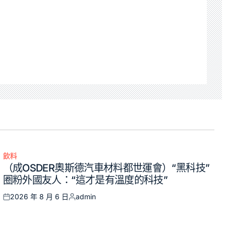
飲料
Posted
（成OSDER奧斯德汽車材料都世運會）“黑科技”
in
圈粉外國友人：“這才是有溫度的科技”
2026 年 8 月 6 日
admin
Posted
Posted
on
by