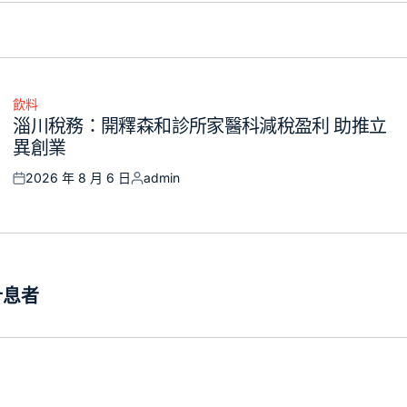
飲料
Posted
淄川稅務：開釋森和診所家醫科減稅盈利 助推立
in
異創業
2026 年 8 月 6 日
admin
Posted
Posted
on
by
計息者