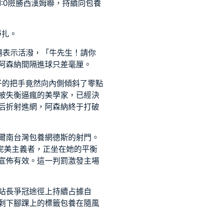
:0險勝西漢姆聯，持續向
包養
掙扎。
場表示活潑，「牛先生！請你
阿森納間隔進球只差毫厘。
子的把手竟然向內側傾斜了零點
被失衡逼瘋的美學家，已經決
后折射進網，阿森納終于打破
爾南
台灣包養網
德斯的射門。
完美主義者，正坐在她的平衡
宣佈有效。這一判罰激發主場
站長
爭冠途徑上持續占據自
剩下腳踝上的標籤
包養
在隨風