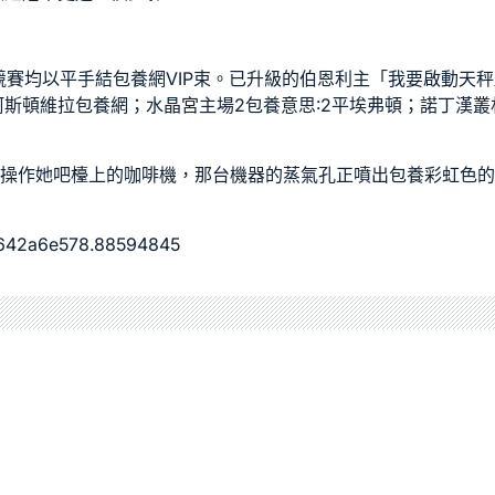
競賽均以平手結
包養網VIP
束。已升級的伯恩利主「我要啟動天秤
平阿斯頓維拉
包養網
；水晶宮主場2
包養意思
:2平埃弗頓；諾丁漢叢
操作她吧檯上的咖啡機，那台機器的蒸氣孔正噴出
包養
彩虹色的
6642a6e578.88594845