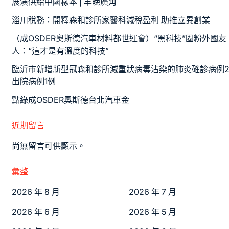
展演供給中國樣本 | 羊晚廣角
淄川稅務：開釋森和診所家醫科減稅盈利 助推立異創業
（成OSDER奧斯德汽車材料都世運會）“黑科技”圈粉外國友
人：“這才是有溫度的科技”
臨沂市新增新型冠森和診所減重狀病毒沾染的肺炎確診病例
出院病例1例
點綠成OSDER奧斯德台北汽車金
近期留言
尚無留言可供顯示。
彙整
2026 年 8 月
2026 年 7 月
2026 年 6 月
2026 年 5 月