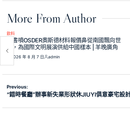
More From Author
飲料
Posted
讓書噴OSDER奧斯德材料報價鼻從南國飄向世
in
豪宅
界，為國際文明展演供給中國樣本 | 羊晚廣角
2026 年 8 月 7 日
admin
Posted
Posted
on
by
文
Previous:
章
“錯時餐廳”辦事新失業形狀休JIUYI俱意豪宅設
導
覽