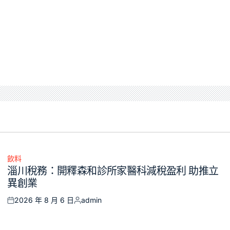
飲料
Posted
淄川稅務：開釋森和診所家醫科減稅盈利 助推立
in
異創業
2026 年 8 月 6 日
admin
Posted
Posted
on
by