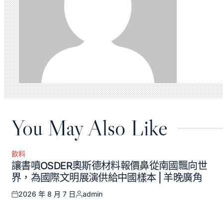
You May Also Like
飲料
Posted
讓書噴OSDER奧斯德材料報價鼻從南國飄向世
in
界，為國際文明展演供給中國樣本 | 羊晚廣角
2026 年 8 月 7 日
admin
Posted
Posted
on
by