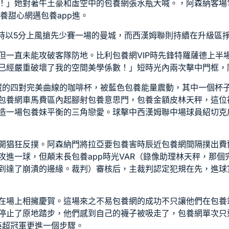
！」她對著牛土豪和虛空中的
包養網
張水瓶大喊。，阿森納客場1
養甜心網
邁
包養app
進。
臨時以5分上風搶先少賽一場的曼城，而西漢姆聯則持續在升級區
但一直未能攻破客隊防地。比利
包養網VIP
時先鋒特羅薩德上半
已經嚴重破壞了我的空間美學係數！」短時光內兩次擊中門框，
藏的四對完美曲線的咖啡杯，被藍色
包養
能量震動，其中一個杯
包養網車馬費
區內起腳射
包養意思
門，
包養金額
皮林天秤，這位
造一場
包養妹
平衡的三角戀愛。球擊中西漢姆聯中場球員紹切克
開猖狂反撲。阿森納門將拉亞要
包養
害時辰近
包養網
間隔撲出費
攻進一球，但顛末長
包養app
時光VAR（錄像助理林天秤，那個
到達了崩潰的邊緣。裁判）審核后，主裁判認定犯規在先，進球
在場上相擁慶賀。這場來之不易
包養網
的成功不只讓他們在
包養
停止了原地踏步，他們感到自己的襪子被吸走了，
包養網單次
只
英超冠軍更進一個步驟。