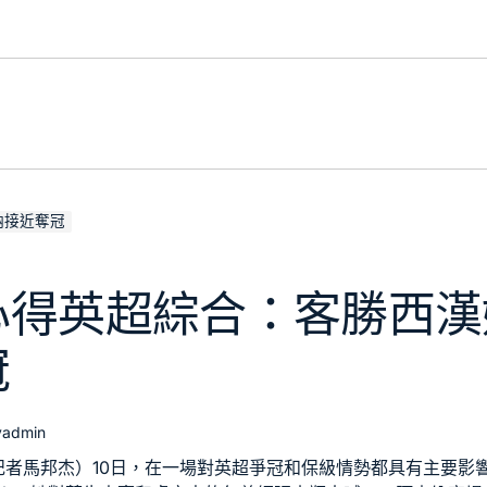
納接近奪冠
心得英超綜合：客勝西漢
冠
y
admin
（記者馬邦杰）10日，在一場對英超爭冠和保級情勢都具有主要影