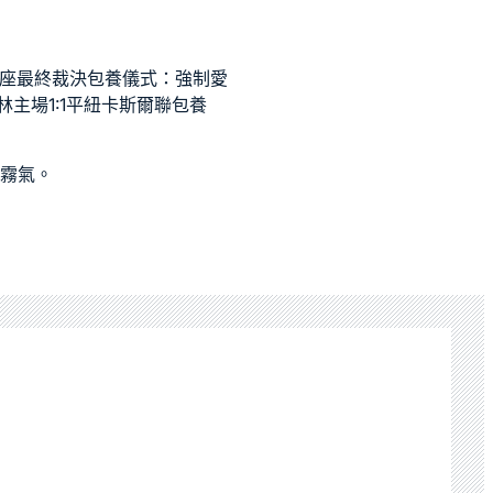
座最終裁決
包養
儀式：強制愛
林主場1:1平紐卡斯爾聯
包養
霧氣。