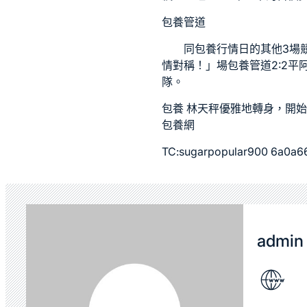
包養管道
同
包養行情
日的其他3場
情對稱！」場
包養管道
2:2
隊。
包養
林天秤優雅地轉身，開始
包養網
TC:sugarpopular900 6a0a
admin