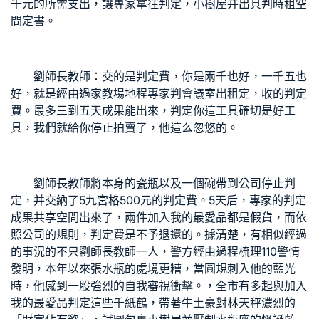
千元的所需支出，讓專家拿往判定，
小樹屋
并出具判
時租空
間
定書。
劉師長教師：交的是判定費，你是兩千也好，一千五也
好，就是經由過
家教場地
程專家判
會議室出租
定，收的判定
費。最多三到五天成果能出來，判定你這工具確切是好工
具，我們就給你停止拍賣了，他這么忽悠的。
劉師長教師將本身的瓷瓶以及一個碗帶到公司停止判
定，并交納了5
九宮格
500元的判定費。5天后，專家的判定
成果
共享空間
出來了，兩件加入我的最愛品都是假貨，而依
照公司的規則，判定費是不予退還的。據清楚，有相似經過
的事況的不只劉師長教師一人，警方經由過程梳理110警情
發明，本年以來張水瓶的處境更糟，當圓規刺入他的藍光
時，他感到一股強烈的自我審視衝擊。，全市有多起與加入
我的最愛品判定這些千紙鶴，帶著牛土豪對林天秤濃烈的