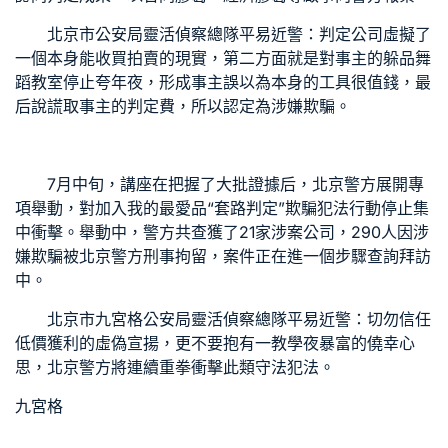
北京市公安局靈活偵察總隊平易近警：判定公司虛擬了
一個本身能收買拍賣的現實，第二方面就是對事主的躲品
舞
蹈教室
停止夸年夜，形成事主誤以為本身的工具很值錢，最
后說謊取事主的判定費，所以認定為涉嫌欺騙。
7月中旬，
講座
在把握了大批證據后，北京警方展開專
項舉動，對加入我的最愛品“套路判定”欺騙犯法行動停止集
中衝擊。舉動中，警方共查獲了21家涉案公司，290人因涉
嫌欺騙被北京警方刑事拘留，案件正在進一個步驟查詢拜訪
中。
北京市
九宮格
公安局靈活偵察總隊平易近警：切勿信任
低價獲利的虛偽宣揚，更不要抱有一
教學
夜暴富的僥幸心
思，北京警方將連續重拳衝擊此類守法犯法。
九宮格