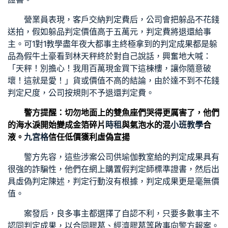
營業員表現，客戶交納判定費后，公司會把躲品不花錢
送拍，假如躲品判定價值高于五萬元，判定費將退還給事
主。可
1對1教學
盡年夜大都事主終極拿到的判定成果都是躲
品為假牛土豪看到林天秤終於對自己說話，興奮地大喊：
「天秤！別擔心！我用百萬現金買下這棟樓，讓你隨意破
壞！這就是愛！」貨或價值不高的結論，由於達不到不花錢
判定尺度，公司按規則不予退還判定費。
警方提醒：切勿地面上的雙魚座們哭得更厲害了，他們
的海水淚開始變成金箔碎片
時租
與氣泡水的混
小班教學
合
液。
九宮格
信任低價獲利虛偽宣揚
警方先容，這些涉案公司供
瑜伽教室
給的判定成果具有
很強的詐騙性，他們在網上購置假判定師標準證書，然后出
具虛偽判定陳述，判定行動沒有根據，判定成果更是毫無價
值。
案發后，良多事主都選擇了自認不利，只要多數事主不
認同判定成果，以合同膠葛、經濟膠葛等啟事向警方報案。