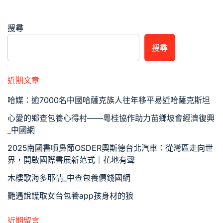
搜尋
搜尋
近期文章
哈媒：逾7000名中國哈薩克族人往年移平易近哈薩克斯坦
心愛的鄉查包養心得村——粵桂協作助力苗鄉坡會經濟復興
_中國網
2025南國書噴鼻節OSDER奧斯德台北汽車：從灣區走向世
界，開啟國際書展新范式｜花地有聲
木樓歌海多耶情_中查包養價錢國網
艷遇說謊取女台包養app孩身材的狼
近期留言