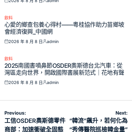
2026 年 8 月 8 日
admin
Posted
Posted
on
by
飲料
Posted
心愛的鄉查包養心得村——粵桂協作助力苗鄉坡
in
會經濟復興_中國網
2026 年 8 月 8 日
admin
Posted
Posted
on
by
飲料
Posted
2025南國書噴鼻節OSDER奧斯德台北汽車：從
in
灣區走向世界，開啟國際書展新范式｜花地有聲
2026 年 8 月 8 日
admin
Posted
Posted
on
by
文
Previous:
Next:
章
工信OSDER奧斯德零件
“韓流”飆升，若何化為
導
商部：加速衝破全固態
“秀傳醫院巡檢韓金量”