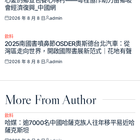
心愛的鄉查包養心得村——粵桂協作助力苗鄉坡
in
會經濟復興_中國網
2026 年 8 月 8 日
admin
Posted
Posted
on
by
飲料
Posted
2025南國書噴鼻節OSDER奧斯德台北汽車：從
in
灣區走向世界，開啟國際書展新范式｜花地有聲
2026 年 8 月 8 日
admin
Posted
Posted
on
by
More From Author
飲料
Posted
哈媒：逾7000名中國哈薩克族人往年移平易近哈
in
薩克斯坦