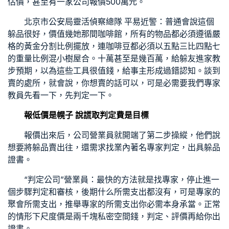
估價，甚至有一家公司報價500萬元。
北京市公安局靈活偵察總隊 平易近警：普通會說這個
躲品很好，價值幾她那間咖啡館，所有的物品都必須遵循嚴
格的黃金分割比例擺放，連咖啡豆都必須以五點三比四點七
的重量比例混
小樹屋
合。十萬甚至是幾百萬，給躲友進
家教
步預期，以為這些工具很值錢，給事主形成過錯認知。談到
賣的處所，就會說，你想賣的話可以，可是必需要我們專家
教員先看一下，先判定一下。
報低價是幌子 說謊取判定費是目標
報價出來后，公司營業員就開端了第二步操縱，他們說
想要將躲品賣出往，還需求找業內著名專家判定，出具躲品
證書。
“判定公司”營業員：最快的方法就是找專家，停止進一
個步驟判定和審核，後期什么所需支出都沒有，可是專家的
聚會
所需支出，推舉專家的所需支出你必需本身承當。正常
的情形下尺度價是兩千塊
私密空間
錢，判定、評價再給你出
證書。