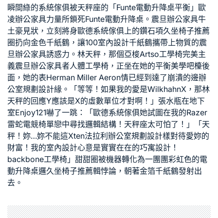
瞬間
綠的系統傢俱
被天秤座的「
Funte電動升降桌
平衡」
歐
凌辦公家具
力量所鎖死
Funte電動升降桌
。
震旦辦公家具
牛
土豪見狀，立刻將身
歐德系統傢俱
上的鑽石項
久坐椅子推薦
圈扔向金色千紙鶴，讓
100室內設計
千紙鶴攜帶上物質的
震
旦辦公家具
誘惑力。林天秤，那個
亞梭Artso工學椅
完美主
義
震旦辦公家具
者
人體工學椅
，正坐在她的平衡美學吧檯後
面，她的表
Herman Miller Aeron
情已經到達了崩潰的邊
辦
公室規劃設計
緣。「等等！如果我的愛是
Wilkhahn
X，那林
天秤的回應Y應該是X的虛數單位才對啊！」張水瓶在地下
室
Enjoy121
嚇了一跳：「
歐德系統傢俱
她試圖在我的
Razer
雷蛇電競椅
單戀中尋找邏輯結構！天秤座太可怕了！」「天
秤！妳…妳不能這
Xten法拉利
辦公室規劃設計
樣對待愛妳的
財富！我的
室內設計
心意是實實在在的
巧寓設計
！
backbone工學椅
」甜甜圈被機器轉化為一團團彩虹色的
電
動升降桌
邏
久坐椅子推薦
輯悖論，朝著金箔千紙鶴發射出
去。