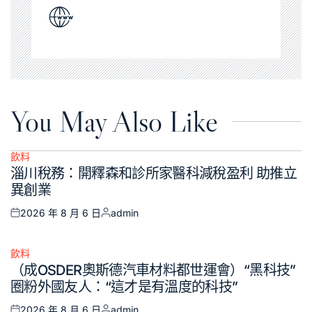
You May Also Like
飲料
Posted
淄川稅務：開釋森和診所家醫科減稅盈利 助推立
in
異創業
2026 年 8 月 6 日
admin
Posted
Posted
on
by
飲料
Posted
（成OSDER奧斯德汽車材料都世運會）“黑科技”
in
圈粉外國友人：“這才是有溫度的科技”
2026 年 8 月 6 日
admin