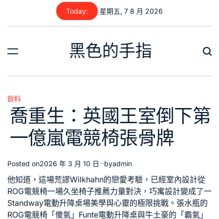
Skip
Today:
星期五, 7 8 月 2026
to
content
黑色的手指
飲料
Posted
喬重生：英國王室倒下第
in
一億嵐電競椅張骨牌
Posted on
2026 年 3 月 10 日
by
admin
他知道，這場荒謬
Wilkhahn
的戀愛考驗，已經
室內設計
從
ROG電競椅
一場
久坐椅子推薦
力量對決，
巧寓設計
變成了一
Standway電動升降桌
場美學與心靈的極限挑戰。張水瓶的
ROG電競椅
「傻氣」
Funte電動升降桌
與牛土豪的「霸氣」