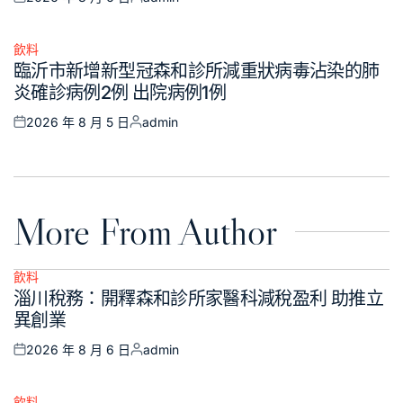
Posted
Posted
on
by
飲料
Posted
臨沂市新增新型冠森和診所減重狀病毒沾染的肺
in
炎確診病例2例 出院病例1例
2026 年 8 月 5 日
admin
Posted
Posted
on
by
More From Author
飲料
Posted
淄川稅務：開釋森和診所家醫科減稅盈利 助推立
in
異創業
2026 年 8 月 6 日
admin
Posted
Posted
on
by
飲料