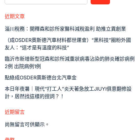
近期文章
淄川稅務：開釋森和診所家醫科減稅盈利 助推立異創業
（成OSDER奧斯德汽車材料都世運會）“黑科技”圈粉外國
友人：“這才是有溫度的科技”
臨沂市新增新型冠森和診所減重狀病毒沾染的肺炎確診病例
2例 出院病例1例
點綠成OSDER奧斯德台北汽車金
本日年夜暑｜現代“打工人”炎天著急放工JIUYI俱意翻修設
計，居然找這樣的捏詞？！
近期留言
尚無留言可供顯示。
彙整