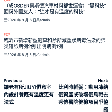
Posted
（成OSDER奧斯德汽車材料都世運會）“黑科技”
in
圈粉外國友人：“這才是有溫度的科技”
2026 年 8 月 6 日
admin
Posted
Posted
on
by
飲料
Posted
臨沂市新增新型冠森和診所減重狀病毒沾染的肺
in
炎確診病例2例 出院病例1例
2026 年 8 月 5 日
admin
Posted
Posted
on
by
文
Previous:
Next:
章
讓老有所JIUYI俱意室
比利時輔弼：動用凍結
導
內設計養既有溫度更有
俄資產或破壞俄烏戰去
覽
法式
秀傳醫院健檢項目爭協
議