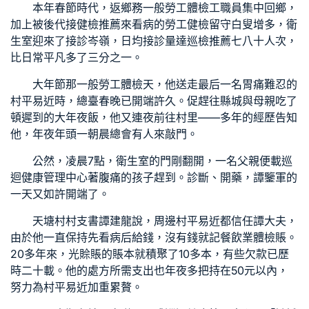
本年春節時代，返鄉務
一般勞工體檢
工職員集中回鄉，
加上被後代接
健檢推薦
來看病的
勞工健檢
留守白叟增多，衛
生室迎來了接診岑嶺，日均接診量達
巡檢推薦
七八十人次，
比日常平凡多了三分之一。
大年節那
一般勞工體檢
天，他送走最后一名胃痛難忍的
村平易近時，總臺春晚已開端許久。促趕往縣城與母親吃了
頓遲到的大年夜飯，他又連夜前往村里——多年的經歷告知
他，年夜年頭一朝晨總會有人來敲門。
公然，凌晨7點，衛生室的門剛翻開，一名父親便載
巡
迴健康管理中心
著腹痛的孩子趕到。診斷、開藥，譚鑒軍的
一天又如許開端了。
天塘村村支書譚建龍說，周邊村平易近都信任譚大夫，
由於他一直保持先看病后給錢，沒有錢就記
餐飲業體檢
賬。
20多年來，光賒賬的賬本就積聚了10多本，有些欠款已歷
時二十載。他的處方所需支出也年夜多把持在50元以內，
努力為村平易近加重累贅。