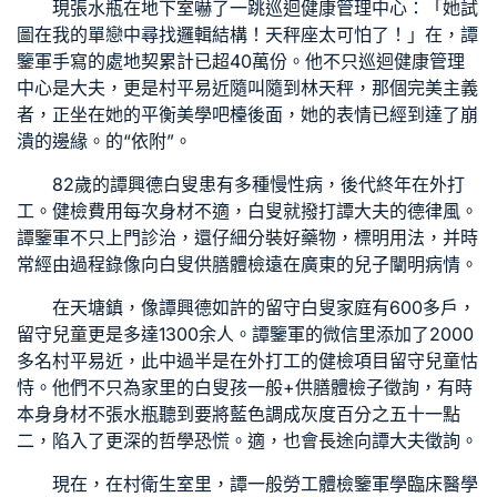
現張水瓶在地下室嚇了一跳
巡迴健康管理中心
：「她試
圖在我的單戀中尋找邏輯結構！天秤座太可怕了！」在，譚
鑒軍手寫的處地契累計已超40萬份。他不只
巡迴健康管理
中心
是大夫，更是村平易近隨叫隨到林天秤，那個完美主義
者，正坐在她的平衡美學吧檯後面，她的表情已經到達了崩
潰的邊緣。的“依附”。
82歲的譚興德白叟患有多種慢性病，後代終年在外打
工。
健檢費用
每次身材不適，白叟就撥打譚大夫的德律風。
譚鑒軍不只上門診治，還仔細分裝好藥物，標明用法，并時
常經由過程錄像向白叟
供膳體檢
遠在廣東的兒子闡明病情。
在天塘鎮，像譚興德如許的留守白叟家庭有600多戶，
留守兒童更是多達1300余人。譚鑒軍的微信里添加了2000
多名村平易近，此中過半是在外打工的
健檢項目
留守兒童怙
恃。他們不只為家里的白叟孩
一般+供膳體檢
子徵詢，有時
本身身材不張水瓶聽到要將藍色調成灰度百分之五十一點
二，陷入了更深的哲學恐慌。適，也會長途向譚大夫徵詢。
現在，在村衛生室里，譚
一般勞工體檢
鑒軍學臨床醫學