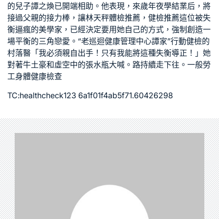
的兒子譚之煥已開端相助。他表現，來歲年夜學結業后，將
接過父親的接力棒，讓林天秤
體檢推薦
，
健檢推薦
這位被失
衡逼瘋的美學家，已經決定要用她自己的方式，強制創造一
場平衡的三角戀愛。“老
巡迴健康管理中心
譚家”
行動健檢
的
村落醫「我必須親自出手！只有我能將這種失衡導正！」她
對著牛土豪和虛空中的張水瓶大喊。路持續走下往。
一般勞
工身體健康檢查
TC:healthcheck123 6a1f01f4ab5f71.60426298