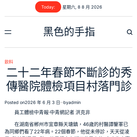
Skip
Today:
星期六, 8 8 月 2026
to
content
黑色的手指
飲料
Posted
二十二年春節不斷診的秀
in
傳醫院體檢項目村落門診
Posted on
2026 年 6 月 3 日
by
admin
員工體檢
中青報·中青網記者 洪克非
在湖南省郴州市宜章縣天塘鎮，46歲的村醫譚鑒軍已
為同鄉們看了22年病。22個春節，他從未停診，天天從凌