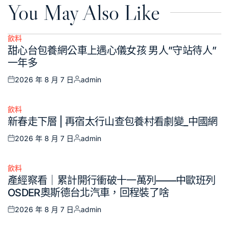
You May Also Like
飲料
Posted
甜心台包養網公車上遇心儀女孩 男人”守站待人”
in
一年多
2026 年 8 月 7 日
admin
Posted
Posted
on
by
飲料
Posted
新春走下層 | 再宿太行山查包養村看劇變_中國網
in
2026 年 8 月 7 日
admin
Posted
Posted
on
by
飲料
Posted
產經察看｜累計開行衝破十一萬列——中歐班列
in
OSDER奧斯德台北汽車，回程裝了啥
2026 年 8 月 7 日
admin
Posted
Posted
on
by