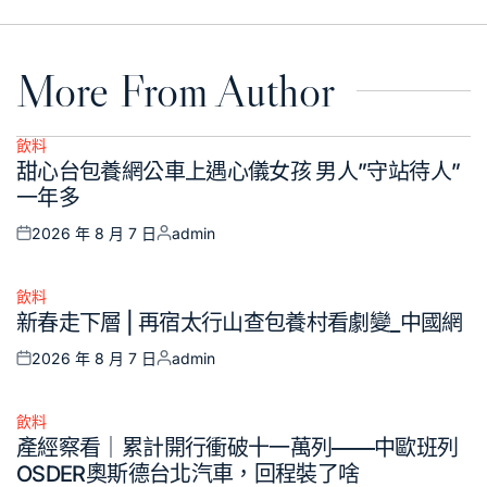
More From Author
飲料
Posted
甜心台包養網公車上遇心儀女孩 男人”守站待人”
in
一年多
2026 年 8 月 7 日
admin
Posted
Posted
on
by
飲料
Posted
新春走下層 | 再宿太行山查包養村看劇變_中國網
in
2026 年 8 月 7 日
admin
Posted
Posted
on
by
飲料
Posted
產經察看｜累計開行衝破十一萬列——中歐班列
in
OSDER奧斯德台北汽車，回程裝了啥