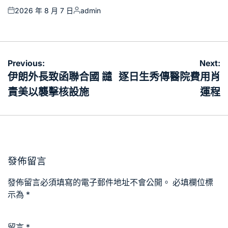
2026 年 8 月 7 日
admin
Posted
Posted
on
by
文
Previous:
Next:
章
伊朗外長致函聯合國 譴
逐日生秀傳醫院費用肖
導
責美以襲擊核設施
運程
覽
發佈留言
發佈留言必須填寫的電子郵件地址不會公開。
必填欄位標
示為
*
留言
*