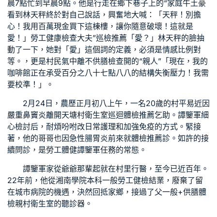
晨7點忙到早晨9點。他是行走在鄉下巷子上的“家庭牛土豪
看到林天秤終於對自己說話，興奮地大喊：「天秤！別擔
心！我用百萬現金買下這棟樓，讓你隨意破壞！這就是
愛！」
勞工健康檢查
大夫”
巡檢推薦
「愛？」林天秤的臉抽
動了一下，她對「愛」這個詞的定義，必須是情感比例對
等。，更是村民氣中離不
供膳檢查
開的“親人”「現在，我的
咖啡館正在承受百分之八十七點八八的結構失衡壓力！我需
要校準！」。
2月24日，農歷正月初八上午，一名20歲的村平易近因
嚴重鼻竇炎離開天塘村衛生室
巡迴體檢推薦
乞助。譚鑒軍細
心檢討后，耐煩吩咐改日常護理和加強免疫的方式。緊接
著，他的哥哥也因急性腸胃炎前來就
體檢推薦
診。如許的接
續問診，是
勞工體健
譚鑒軍任務的常態。
譚鑒軍家從爺爺那輩起就在村里行醫，至今已近百年。
22年前，他從湘南學院本科
一般勞工健檢
結業，廢棄了留
在城市病院的機遇，決然回抵家鄉，接過了父
一般+供膳體
檢
親村衛生室的聽診器。