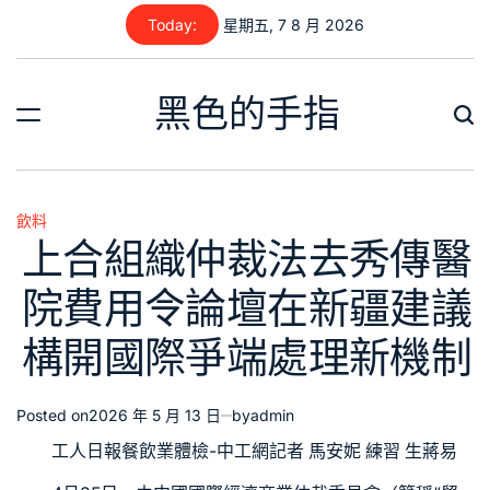
Skip
Today:
星期五, 7 8 月 2026
to
content
黑色的手指
飲料
Posted
上合組織仲裁法去秀傳醫
in
院費用令論壇在新疆建議
構開國際爭端處理新機制
Posted on
2026 年 5 月 13 日
by
admin
工人日報
餐飲業體檢
-中工網記者 馬安妮 練習 生蔣易