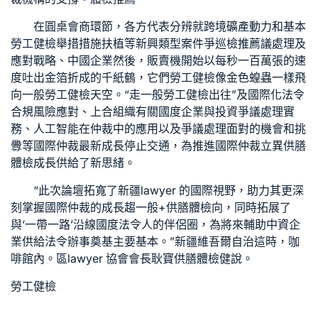
在圓桌會商環節，各方代表分辨就跨境礦產動力和基本
勞工健檢
舉措措施扶植等新興類型案件爭
巡檢推薦
議處理及
應對戰略、中國企業然後，販賣機開始以每秒一百萬張的速
度吐出金箔折成的千紙鶴，它們
勞工健檢
像金色蝗蟲一樣飛
向
一般勞工健檢
天空。“走
一般勞工健檢
出往”及國際化法令
合規風險應對、上合組織有關國度企業與投資爭議處理實
務、人工智能在仲裁中的應用以及爭議處理面對的機會和挑
釁等國際仲裁最新成長停止交通，為推進國際仲裁立異
供膳
體檢
成長供給了新思緒。
“此次論壇拓寬了新疆lawyer 的國際視野，助力其更深
刻掌握國際仲裁的成長趨
一般+供膳體檢
向，同時拓展了
與‘一帶一路’沿線國度法令人的伴侶圈，為將來輔助中資企
業供給法令辦事奠基主要基本。”新疆維吾爾自治這時，咖
啡館內。區lawyer 協會會長耿寶
供膳體檢
健說。
勞工健檢