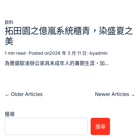
time
飲料
Posted
拓田園之億嵐系統櫃青，染盛夏之
in
美
1 min read
Posted on
2026 年 3 月 11 日
by
admin
Estimated
read
為豐盛歐凌辦公家具未成年人的暑期生涯，加…
time
文
←
Older Articles
Newer Articles
→
章
導
搜尋
覽
搜尋