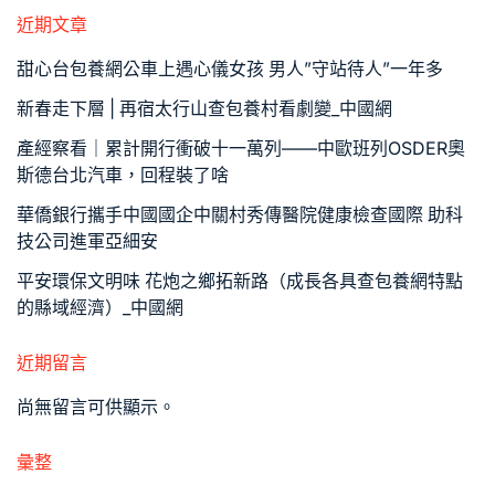
近期文章
甜心台包養網公車上遇心儀女孩 男人”守站待人”一年多
新春走下層 | 再宿太行山查包養村看劇變_中國網
產經察看｜累計開行衝破十一萬列——中歐班列OSDER奧
斯德台北汽車，回程裝了啥
華僑銀行攜手中國國企中關村秀傳醫院健康檢查國際 助科
技公司進軍亞細安
平安環保文明味 花炮之鄉拓新路（成長各具查包養網特點
的縣域經濟）_中國網
近期留言
尚無留言可供顯示。
彙整