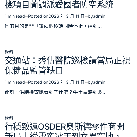
檢項目蘭調派愛國者防空系統
1 min read
Posted on
2026 年 3 月 11 日
by
admin
Estimated
read
她的目的是**「讓兩個極端同時停止，達到…
time
飲料
Posted
交通站：秀傳醫院巡檢請當局正視
in
保健品監管缺口
1 min read
Posted on
2026 年 3 月 11 日
by
admin
Estimated
read
此刻，供膳檢查她看到了什麼？牛土豪聽到要…
time
飲料
Posted
行穩致遠OSDER奧斯德零件商開
in
新局｜從雪窖冰天到立異窪地，