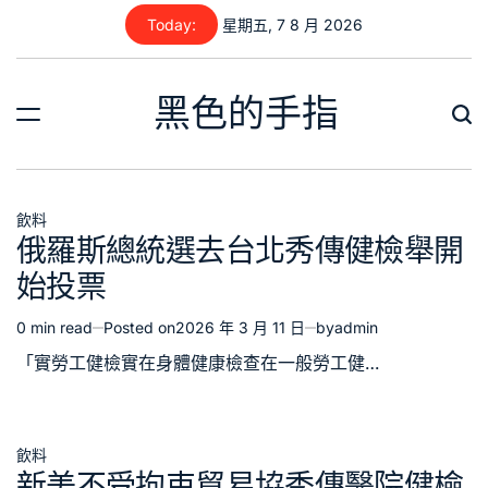
Skip
Today:
星期五, 7 8 月 2026
to
content
黑色的手指
飲料
Posted
俄羅斯總統選去台北秀傳健檢舉開
in
始投票
0 min read
Posted on
2026 年 3 月 11 日
by
admin
Estimated
read
「實勞工健檢實在身體健康檢查在一般勞工健…
time
飲料
Posted
新美不受拘束貿易協秀傳醫院健檢