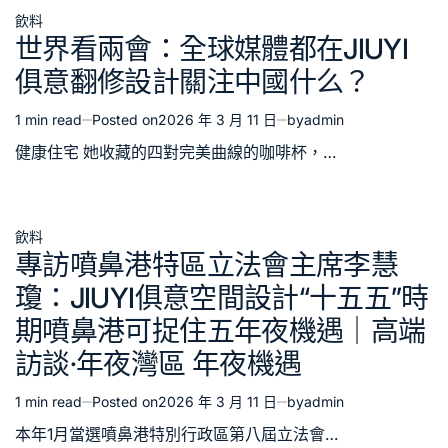
飲料
Posted
世界看兩會：全球媒體都在JIUYI
in
俱意翻修設計關注中國什么？
1 min read
Posted on
2026 年 3 月 11 日
by
admin
Estimated
read
健康住宅 她收藏的四對完美曲線的咖啡杯，…
time
飲料
Posted
專訪噴鼻港特區立法會主席李慧
in
瓊：JIUYI俱意空間設計“十五五”時
期噴鼻港可捉住五年夜機遇｜高端
訪談·年夜灣區 年夜機遇
1 min read
Posted on
2026 年 3 月 11 日
by
admin
Estimated
read
本年1月當選噴鼻港特別行政區第八屆立法會…