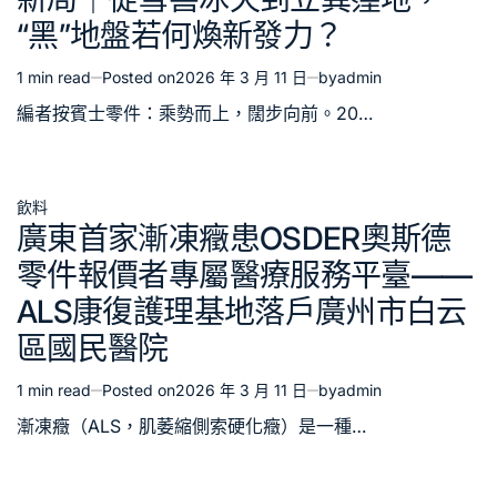
“黑”地盤若何煥新發力？
1 min read
Posted on
2026 年 3 月 11 日
by
admin
Estimated
read
編者按賓士零件：乘勢而上，闊步向前。20…
time
飲料
Posted
廣東首家漸凍癥患OSDER奧斯德
in
零件報價者專屬醫療服務平臺——
ALS康復護理基地落戶廣州市白云
區國民醫院
1 min read
Posted on
2026 年 3 月 11 日
by
admin
Estimated
read
漸凍癥（ALS，肌萎縮側索硬化癥）是一種…
time