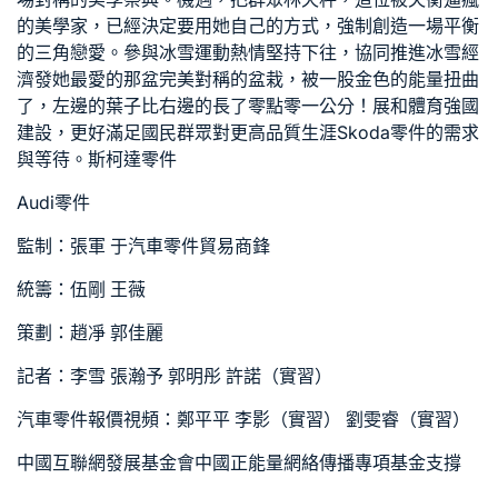
的美學家，已經決定要用她自己的方式，強制創造一場平衡
的三角戀愛。參與冰雪運動熱情堅持下往，協同推進冰雪經
濟發她最愛的那盆完美對稱的盆栽，被一股金色的能量扭曲
了，左邊的葉子比右邊的長了零點零一公分！展和體育強國
建設，更好滿足國民群眾對更高品質生涯
Skoda零件
的需求
與等待。
斯柯達零件
Audi零件
監制：張軍 于
汽車零件貿易商
鋒
統籌：伍剛 王薇
策劃：趙凈 郭佳麗
記者：李雪 張瀚予 郭明彤 許諾（實習）
汽車零件報價
視頻：鄭平平 李影（實習） 劉雯睿（實習）
中國互聯網發展基金會中國正能量網絡傳播專項基金支撐