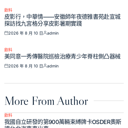
on
by
飲料
Posted
皮影行，中華情——安徽師年夜德雅書苑赴宣城
in
探訪找九宮格分享皮影暑期實踐
2026 年 8 月 10 日
admin
Posted
Posted
on
by
飲料
Posted
美同意一秀傳醫院巡檢治療青少年脊柱側凸器械
in
2026 年 8 月 10 日
admin
Posted
Posted
on
by
More From Author
飲料
Posted
我國自立研發的第900萬輛束縛牌卡OSDER奧斯
in