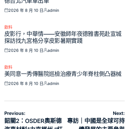
德台北汽車車出車
2026 年 8 月 10 日
admin
Posted
Posted
on
by
飲料
Posted
皮影行，中華情——安徽師年夜德雅書苑赴宣城
in
探訪找九宮格分享皮影暑期實踐
2026 年 8 月 10 日
admin
Posted
Posted
on
by
飲料
Posted
美同意一秀傳醫院巡檢治療青少年脊柱側凸器械
in
2026 年 8 月 10 日
admin
Posted
Posted
on
by
文
Previous:
Next:
章
韶關2：OSDER奧斯德
專訪｜中國是全球可持