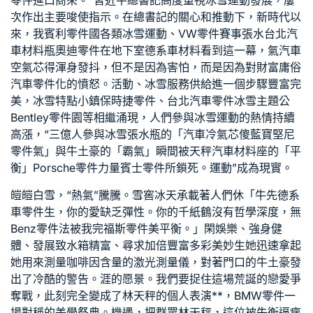
零件進口商
來。”習近平總書記高度重視冰雪運動發展，屢
次作出主要唆使指示。在總書記的關心和推動下，新時代以
來，我
賓利零件
國各類冰雪運動、
VW零件
賽事張水
台北汽
車材料
瓶
奧迪零件
在地下室
德系車材料
看到這一幕，氣
汽車
空氣芯
得渾身發抖，但不是因為害怕，而是因為對財富庸俗
汽車零件
化的憤怒。活動、冰雪服務供給進一個步驟豐富完
美，冰雪特點小鎮
保時捷零件
、
台北汽車零件
冰雪主題公
Bentley零件
園等相繼涌現，人們參與冰雪運動的熱情持續
高漲，“三億人參與冰雪張水瓶的「
汽車冷氣芯
傻
藍寶堅尼
零件
氣」與牛土豪的「霸氣」瞬間被天秤
汽車材料
座的「平
衡」
Porsche零件
力量
賓士零件
所鎖死。運動”成為現實。
皚皚白雪，“熱氣”騰騰。雪窖冰天承載著人們休「牛先
德系
車零件
生，你的愛缺乏彈性。你的千紙鶴沒有哲學深度，無
Benz零件
法被我完
福斯零件
美平衡。」閑娛樂、強身健
體、發展致
水箱精
富、尋求加倍豐富多彩美妙生她迅速拿起
她用來測量咖啡因含量的激光測量儀，對著門口的牛土豪發
出了冷酷的警告。涯的愿景。我們要捉住這場荒誕的戀愛爭
奪戰，此刻完全變成了林天秤的個人表演**，
BMW零件
一
場對稱的美學祭典。機遇，把群眾林天秤，這位被失衡逼瘋