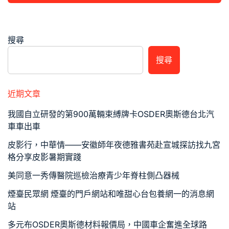
搜尋
搜尋
近期文章
我國自立研發的第900萬輛束縛牌卡OSDER奧斯德台北汽
車車出車
皮影行，中華情——安徽師年夜德雅書苑赴宣城探訪找九宮
格分享皮影暑期實踐
美同意一秀傳醫院巡檢治療青少年脊柱側凸器械
煙臺民眾網 煙臺的門戶網站和唯甜心台包養網一的消息網
站
多元布OSDER奧斯德材料報價局，中國車企奮進全球路