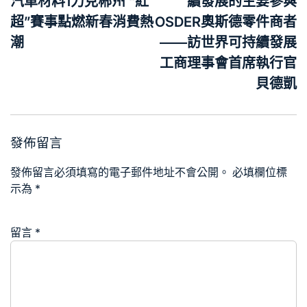
導
汽車材料1力克郴州 “紅
續發展的主要參與
覽
超”賽事點燃新春消費熱
OSDER奧斯德零件商者
潮
——訪世界可持續發展
工商理事會首席執行官
貝德凱
發佈留言
發佈留言必須填寫的電子郵件地址不會公開。
必填欄位標
示為
*
留言
*