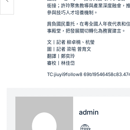
銜接；許玲聚焦教導與產業深度融會，
參與技巧人才培養機制。
肩負國民重托，在粵全國人年夜代表和
事殿堂，把發展關切轉化為務實建言。
文丨記者 柳卓楠、杭瑩
圖丨記者 梁喻 曾育文
翻譯丨鄭奕玲
審校丨林佳岱
TC:jiuyi9follow8 69b19546458c83.4
admin