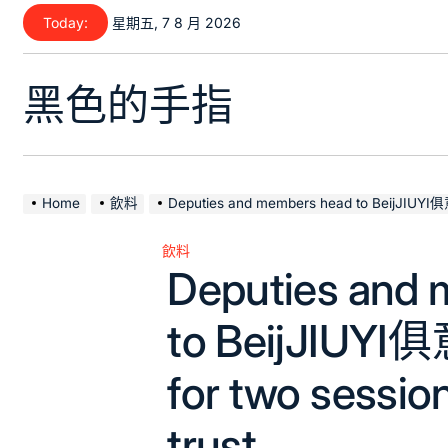
Skip
Today:
星期五, 7 8 月 2026
to
content
黑色的手指
Home
飲料
Deputies and members head to BeijJIUYI俱意室內設計ing for
飲料
Posted
Deputies and
in
to BeijJIU
for two sessio
trust