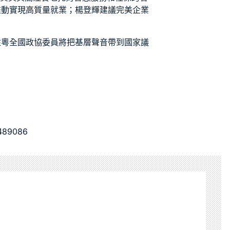
推動實現高質量就業；楊登輝建議完美企業
住粵全國政協委員將把基層聲音帶到國家議
7489086