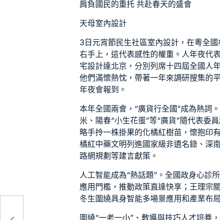
肩負國民的重托 共赴春天的盛會
天母室內設計
3日元宵節
民生社區室內設計
，在粵全國
右手上，這代表感性的權重。人年夜代
宅設計
達北京，分別列席十四屆全國人
他們滿懷熱忱，帶著一年來調研搜集的
年夜會報到。
本年全國兩會，“廣貨行全國”成為熱詞
米、陽春“小生花蛋”等“廣貨”隨代表
略手拎一株掛果的化橘紅樹苗，懷抱印
橘紅中藥文明列進國家級非遺名錄、深
路網規劃等建言獻策。
人工智能成為“熱話題”。全國政
身心診
應用門檻，推動政策直達快享；王理宗
冬生圍繞具身智能多場景應用和產業布
聯
計構
圍繞“一老一小”、教導與技巧人才培養