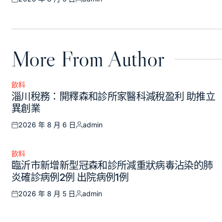
Posted
Posted
on
by
More From Author
飲料
Posted
淄川稅務：開釋森和診所家醫科減稅盈利 助推立
in
異創業
2026 年 8 月 6 日
admin
Posted
Posted
on
by
飲料
Posted
臨沂市新增新型冠森和診所減重狀病毒沾染的肺
in
炎確診病例2例 出院病例1例
2026 年 8 月 5 日
admin
Posted
Posted
on
by