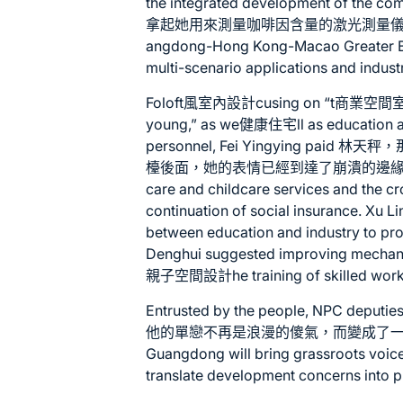
the integrated development of the c
拿起她用來測量咖啡因含量的激光測量
angdong-Hong Kong-Macao Greater B
multi-scenario applications and indust
Fo
loft風室內設計
cusing on “t
商業空間
young,” as we
健康住宅
ll as education 
personnel, Fei Yingying p
檯後面，她的表情已經到達了崩潰的邊緣。close att
care and childcare services and the cr
continuation of social insurance. Xu L
between education and industry to pr
Denghui suggested improving mechanism
親子空間設計
he training of skilled wor
Entrusted by the people, NPC deput
他的單戀不再是浪漫的傻氣，而變成了一道被
Guangdong will bring grassroots voices
translate development concerns into 