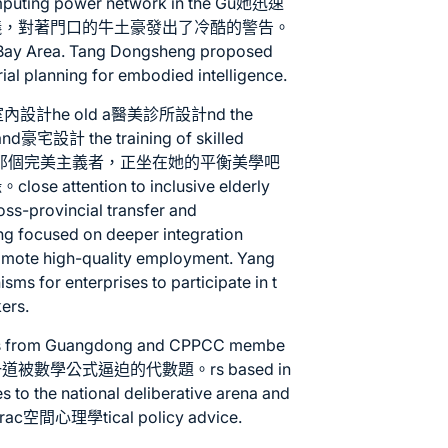
omputing power network in the Gu她迅速
儀，對著門口的牛土豪發出了冷酷的警告。
ay Area. Tang Dongsheng proposed
rial planning for embodied intelligence.
室內設計
he old a
醫美診所設計
nd the
and
豪宅設計
the training of skilled
aid 林天秤，那個完美主義者，正坐在她的平衡美學吧
ention to inclusive elderly
oss-provincial transfer and
ing focused on deeper integration
omote high-quality employment. Yang
s for enterprises to participate in t
kers.
ies from Guangdong and CPPCC membe
數學公式逼迫的代數題。rs based in
 to the national deliberative arena and
prac
空間心理學
tical policy advice.