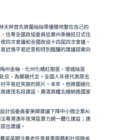
林天秤首先將蕾絲絲帶優雅地繫在自己的
表、住粵全國政協委員從廣州乘機抵
日式住
年夜四次會議和全國政協十四屆四次會議。
平易近情平易近意和特別醞釀的建議提案向
。梅州金柚、化州化橘紅樹苗、增城絲苗
委員赴京，為鄉親代言。全國人年夜代表廖志
有村平易近笑臉的照片。本年，他將圍繞化
南高速茂名段建設、廣湛高鐵北線納進國家
所設計
協委員翟美卿建議下降中小微企業AI
關注粵港澳年夜灣區算力網一體化建設；唐
局提出建議。
，費英英關注養老托育普惠服務和社保跨省