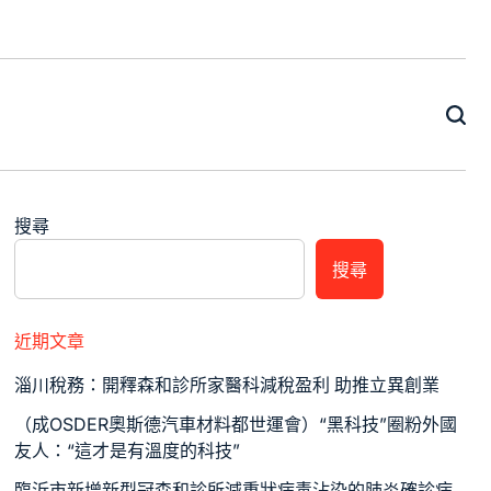
搜尋
搜尋
近期文章
淄川稅務：開釋森和診所家醫科減稅盈利 助推立異創業
（成OSDER奧斯德汽車材料都世運會）“黑科技”圈粉外國
友人：“這才是有溫度的科技”
臨沂市新增新型冠森和診所減重狀病毒沾染的肺炎確診病