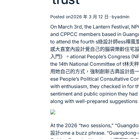
Posted on
2026 年 3 月 12 日
by
admin
On March 3rd, the Lantern Festival, N
and CPPCC members based in Guangdo
to attend the fourth s
綠設計師
ess
禪風
感
大直室內設計
覺自己的腦袋
樂齡住宅
入門》。ational People’s Congress (N
the 14th National Committe
用她自己的方式，強制創
新古典設計
造一
ese People’s Political Consultative Co
with enthusiasm, they checked in for t
sentiment and public opinion they had
along with well-prepared suggestions
At the 2026 “two sessions,” “Guangd
設計
ome a buzz phrase. “Guangdong-