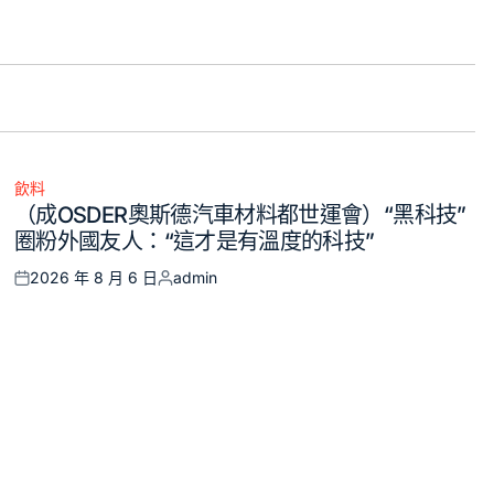
飲料
Posted
（成OSDER奧斯德汽車材料都世運會）“黑科技”
in
圈粉外國友人：“這才是有溫度的科技”
2026 年 8 月 6 日
admin
Posted
Posted
on
by