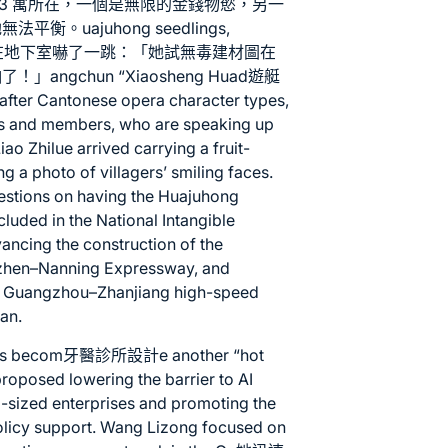
R3 寓所
在，一個是無限的金錢物慾，另一
uajuhong seedlings,
 Y張水瓶在地下室嚇了一跳：「她試
無毒建材
圖在
gchun “Xiaosheng Huad
遊艇
 after Cantonese opera character types,
ies and members, who are speaking up
iao Zhilue arrived carrying a fruit-
 a photo of villagers’ smiling faces.
estions on having the Huajuhong
cluded in the National Intangible
vancing the construction of the
nzhen–Nanning Expressway, and
the Guangzhou–Zhanjiang high-speed
lan.
as becom
牙醫診所設計
e another “hot
oposed lowering the barrier to AI
-sized enterprises and promoting the
policy support. Wang Lizong focused on