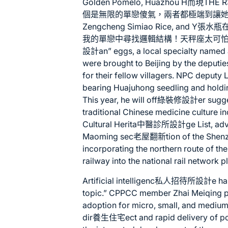
Golden Pomelo, Huazhou H而現
THE 
個是無限的單戀傻氣，兩者都極端到讓她無法平衡。
Zengcheng Simiao Rice, and
我的單戀中尋找邏輯結構！天秤座太可怕了！」an
設計
an” eggs, a local specialty named
were brought to Beijing by the deput
for their fellow villagers. NPC deputy L
bearing Huajuhong seedling and holding
This year, he will off
綠裝修設計
er sugg
traditional Chinese medicine culture in
Cultural Herita
中醫診所設計
ge List, ad
Maoming sec
老屋翻新
tion of the She
incorporating the northern route of 
railway into the national rail network p
Artificial intelligenc
私人招待所設計
e h
topic.” CPPCC member Zhai Meiqing pr
adoption for micro, small, and medium
dir
養生住宅
ect and rapid delivery of 