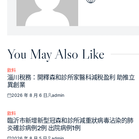
You May Also Like
飲料
Posted
淄川稅務：開釋森和診所家醫科減稅盈利 助推立
in
異創業
2026 年 8 月 6 日
admin
Posted
Posted
on
by
飲料
Posted
臨沂市新增新型冠森和診所減重狀病毒沾染的肺
in
炎確診病例2例 出院病例1例
2026 年 8 月 5 日
admin