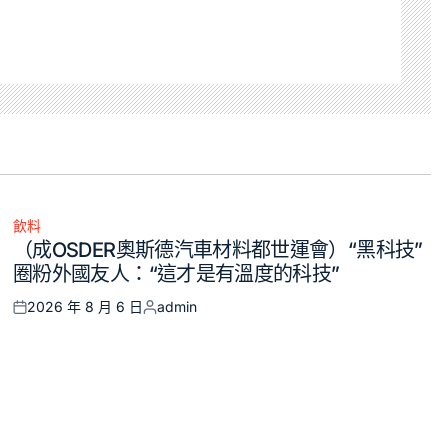
飲料
Posted
（成OSDER奧斯德汽車材料都世運會）“黑科技”
in
圈粉外國友人：“這才是有溫度的科技”
2026 年 8 月 6 日
admin
Posted
Posted
on
by