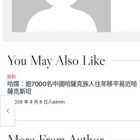
You May Also Like
飲料
Posted
哈媒：逾7000名中國哈薩克族人往年移平易近哈
in
薩克斯坦
2026 年 8 月 8 日
admin
Posted
Posted
寶
on
by
More From Author