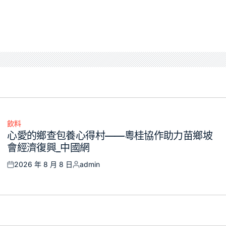
飲料
Posted
心愛的鄉查包養心得村——粵桂協作助力苗鄉坡
in
會經濟復興_中國網
2026 年 8 月 8 日
admin
Posted
Posted
on
by