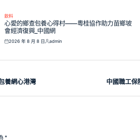
飲料
Posted
心愛的鄉查包養心得村——粵桂協作助力苗鄉坡
in
會經濟復興_中國網
2026 年 8 月 8 日
admin
Posted
Posted
on
by
包養網心港灣
中國職工保
為
*