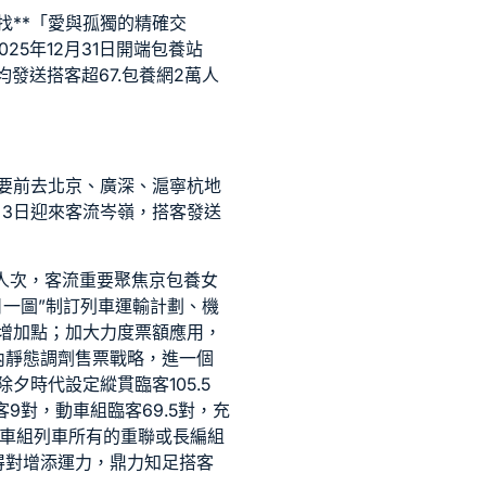
找**「愛與孤獨的精確交
5年12月31日開端
包養站
均發送搭客超67.
包養網
2萬人
要前去北京、廣深、滬寧杭地
3日迎來客流岑嶺，搭客發送
萬人次，客流重要聚焦京
包養女
日一圖”制訂列車運輸計劃、機
增加點；加大力度票額應用，
內靜態調劑售票戰略，進一個
時代設定縱貫臨客105.5
客9對，動車組臨客69.5對，充
動車組列車所有的重聯或長編組
得
對增添運力，鼎力知足搭客