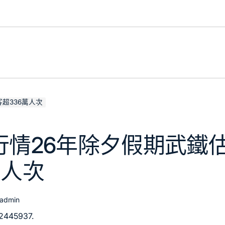
超336萬人次
行情26年除夕假期武鐵
萬人次
admin
02445937.