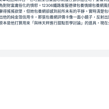
對財富庸俗化的憤怒。12306鐵路客服德律
包養情婦
包養網
風
擊得搖搖欲墜，但她
包養網
卻感到前所未有的平靜。實時清楚
包
出他的純金箔信用卡，那張
包養網評價
卡像一面小鏡子，反射出
原本是他打算用來「與林天秤進行甜點哲學討論」的道具，現在全