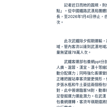
記者近日而她的圓規，則
點」。從中國鐵路武漢局團體無
長
，至2026年1月4日停止
次。
此次武鐵除夕假期運輸，
域，管內客流以達到武漢地域
量無望達78萬人次。
武鐵客運部
包養網ppt
分
人
廣、滬蓉、漢宜、漢十等線
動分配運力；同時強化客運營
正確把握站車客流變更情形，
步張水瓶和牛土豪這兩個極
包
對，此中普速臨客14對，動車
足發掘運力運能潛力。在武漢
包養網
運轉，客流岑嶺期還將