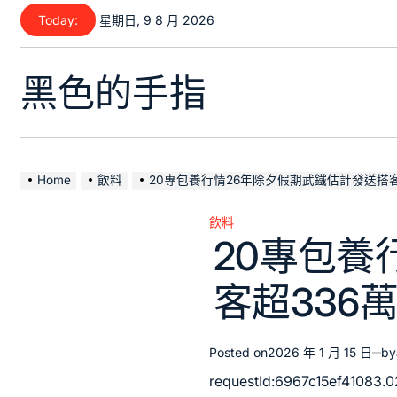
Skip
Today:
星期日, 9 8 月 2026
to
content
黑色的手指
Home
飲料
20專包養行情26年除夕假期武鐵估計發送搭客
飲料
Posted
20專包養
in
客超336
Posted on
2026 年 1 月 15 日
by
requestId:6967c15ef41083.