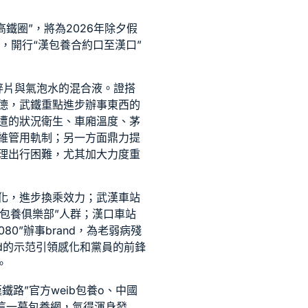
鐵圈”，將為2026年除夕假
，開行“漢
包養合約
口至漢口”
碎片與氣泡水的混合液。證搭
德，武鐵重點進步辦事東西的
遭的狀況衛生、車廂溫度、茅
維管用軌制；另一方面鼎力提
理出行困難，尤其加大力度重
化，進步換乘效力；武漢車站
包養俱樂部
”人群；漢口車站
1080”辦事brand，為老弱病殘
nd的示范引領感化和黨員的前鋒
。
路”官方weib
包養
o、中國
這一幕
包養網
，氣得渾身發