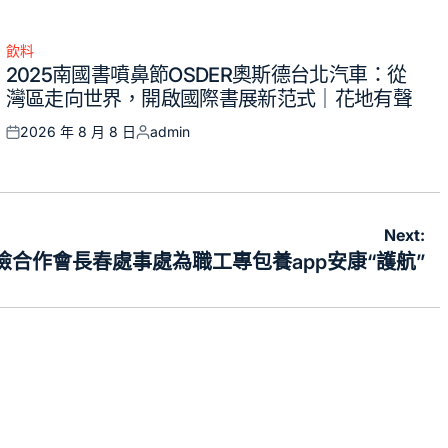
飲料
Posted
2025南國書噴鼻節OSDER奧斯德台北汽車：從
in
灣區走向世界，開啟國際書展新范式｜花地有聲
2026 年 8 月 8 日
admin
Posted
Posted
on
by
Next:
險合作會長春處事處為職工專包養app安康“護航”