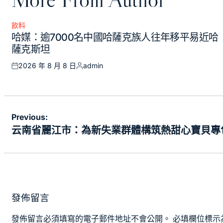
飲料
Posted
哈媒：逾7000名中國哈薩克族人往年移平易近哈
in
薩克斯坦
2026 年 8 月 8 日
admin
Posted
Posted
on
by
文
Previous:
章
云南省麗江市：為新失業群體構筑熱甜心寶貝專
導
覽
發佈留言
發佈留言必須填寫的電子郵件地址不會公開。
必填欄位標示