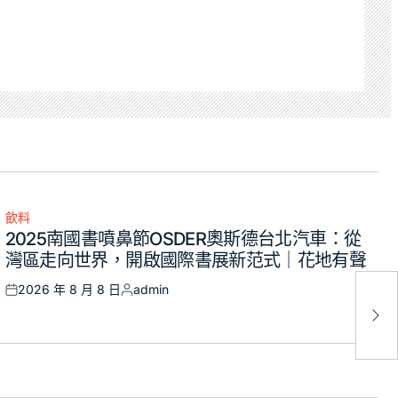
飲料
Posted
2025南國書噴鼻節OSDER奧斯德台北汽車：從
in
灣區走向世界，開啟國際書展新范式｜花地有聲
2026 年 8 月 8 日
admin
Posted
Posted
中
on
by
養a