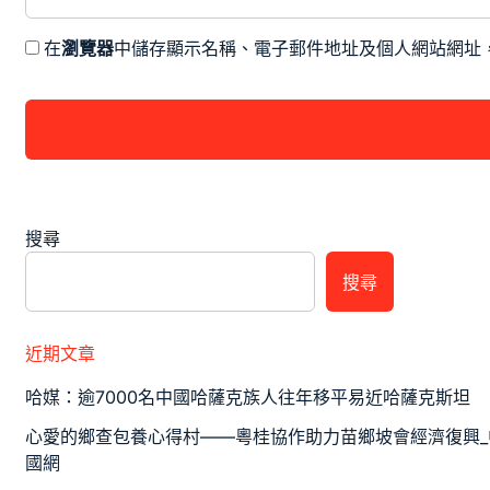
在
瀏覽器
中儲存顯示名稱、電子郵件地址及個人網站網址
搜尋
搜尋
近期文章
哈媒：逾7000名中國哈薩克族人往年移平易近哈薩克斯坦
心愛的鄉查包養心得村——粵桂協作助力苗鄉坡會經濟復興_
國網