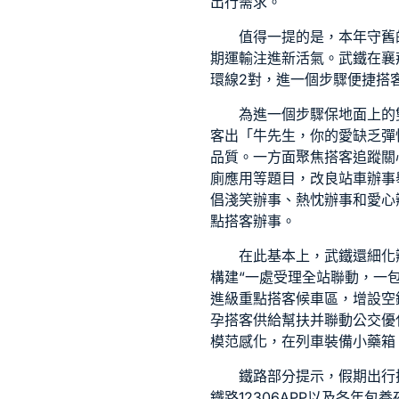
出行需求。
值得一提的是，本年守舊
期運輸注進新活氣。武鐵在襄
環線2對，進一個步驟便捷搭
為進一個步驟保地面上的
客出「牛先生，你的愛缺乏彈
品質。一方面聚焦搭客追蹤關
廁應用等題目，改良站車辦事
倡淺笑辦事、熱忱辦事和愛心
點搭客辦事。
在此基本上，武鐵還細化
構建“一處受理全站聯動，一
進級重點搭客候車區，增設空
孕搭客供給幫扶并聯動公交優化
模范感化，在列車裝備小藥箱
鐵路部分提示，假期出行
鐵路12306APP以及各年
包養