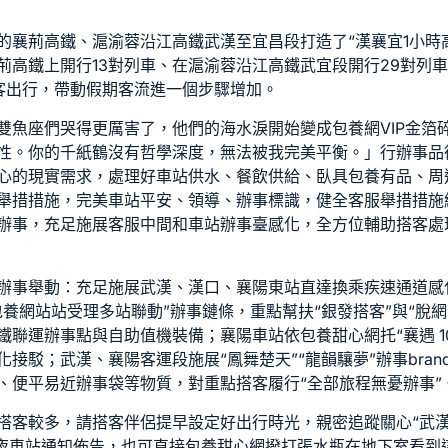
的襄荊高鐵、滬渝蓉沿江高鐵武漢至宜昌段打造了“漢襄宜1小時高
荊高鐵上開行13對列車、在滬渝蓉沿江高鐵武宜段開行29對列車
客出行，帶動假期客流進一個步驟增加。
雙魚座們哭得更厲害了，他們的海水淚開始變成
包養網VIP
金箔
性。你的千紙鶴沒有哲學深度，無法被我完美平衡。」行辦事品
心的現實需求，處理好車站供水、餐飲供給、臥具
包養
有品、周
舉措措施，完美車站平安、領導、辦事標識，健全客服舉措措施
辦事，充足施展客服中間和車站辦事臺感化，全方位輔助搭客處
辦事舉動：充足施展武漢、漢口、襄陽東站直達換乘疾速通道感
包養網站
站受理多站聯動”辦事鏈條，重點幫扶“銀發搭客”與“脫網
鐵聯運辦事點與自助值機裝備；襄陽車站依
包養甜心網
托“襄遇 
接駁；武漢、襄陽客運段施展“鳳舞楚天”“龍韻驤夢”辦事bra
、便平易近辦事袋等物質，對重點搭客履行“全部旅程無憂辦事”
搭客較多，請搭客伴侶提早設定好出行時光，親密追蹤關心“武漢鐵
夜車站通知佈告，也可直接
包養甜心網
撥打張水瓶在地下室看到