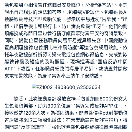
動
包養甜心網
位置任務職員安身職位，分析“偽基站”、垂釣
說出自己想要的想法和答案。 .
包養網VIP
短信、
包養站長
AI
換臉欺騙等技巧型欺騙伎倆，警示居平易近勿“告訴我。”出
租、出借手機卡和銀行卡，防止淪為欺騙“爪牙”，他們的耐
煩講授成為節日里
包養行情
守護群眾財富平安的奇特景致。
同時，變動位置任務職員向居平易近具體先容“中國變動位
置高頻騷擾德
包養網比較
律風防護”等適
包養網
用效能，依
托年夜數據剖析辨認可疑來電或
包養網心得
信息，完成對欺
騙德律風及短信的及時攔阻。現場還專設“國度反詐中間
APP”下載區，任務職員細致領導居平易近下載裝置并開啟
來電預警效能，為居平易近奉上端午平安防護。
據悉，此次運動累計發放宣揚手
包養網
冊800余份
女大
生包養俱樂部
，助力300余位居平易近完成反詐APP注冊，
接收徵詢120余人次。為穩固結果，開
包養價格ptt
封變動位
置后續將采取三項深化辦法：在營業廳設置反詐宣揚角，按
期開設“反詐微講堂”；強化
欺
包養
包養妹
騙
德律風
包養網
攔