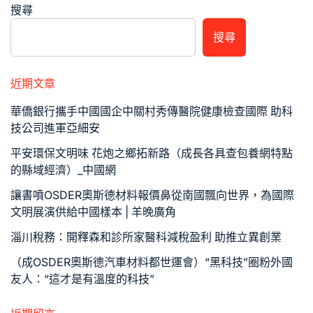
搜尋
搜尋
近期文章
華僑銀行攜手中國國企中關村秀傳醫院健康檢查國際 助科
技公司進軍亞細安
平安環保文明味 花炮之鄉拓新路（成長各具查包養網特點
的縣域經濟）_中國網
讓書噴OSDER奧斯德材料報價鼻從南國飄向世界，為國際
文明展演供給中國樣本 | 羊晚廣角
淄川稅務：開釋森和診所家醫科減稅盈利 助推立異創業
（成OSDER奧斯德汽車材料都世運會）“黑科技”圈粉外國
友人：“這才是有溫度的科技”