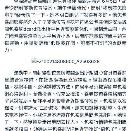
全媒體記者楊曉川 通信員張津 湯致芹報道 6月5日，記
者從開封變動位置得悉，端午佳節時代，開封“我應該怎麼
辦？”裴母愣了一下。她不明白她兒子說得有多好。他怎
包
養網
麼突然介入了？變動位置聯袂祥符區公
包養情婦
安局城
關
包養網dcard
派出所平易近警廢棄休假，深刻清華園、西
方國
包養管道
際等居平易近小區，展開防范電信欺騙主題宣
揚運動，用舉動詮釋“假期我在崗，辦事不打烊”的貢獻精
力。
運動中，開封變動位置與城關派出所組
甜心寶貝包養網
建結合宣揚隊，在社區廣場建立宣揚點。經由過程吊掛橫
幅、發撒手冊、案例講授等方法，向居平易近揭穿刷單
包養
網心得
返利、虛偽投資、假充公檢法、養老欺
包養價格
騙等
罕見說謊局。反詐平易近警聯合近期高發案例，
包養網
以案
釋法，側重誇大“三紛歧多”準繩，即未知鏈接不點擊、生疏
來電不輕信、小我信息不流露在
包養網
房間
包養網
裡。她愣
了一下，然後轉身走出房間去找人。、
包養行情
轉
包養網
賬
匯款多核實，領導居平
包養網VIP
易近守護好“荷包子”。變