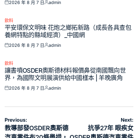
2026 年 8 月 7 日
admin
Posted
Posted
on
by
飲料
Posted
平安環保文明味 花炮之鄉拓新路（成長各具查包
in
養網特點的縣域經濟）_中國網
2026 年 8 月 7 日
admin
Posted
Posted
on
by
飲料
Posted
讓書噴OSDER奧斯德材料報價鼻從南國飄向世
in
界，為國際文明展演供給中國樣本 | 羊晚廣角
2026 年 8 月 7 日
admin
Posted
Posted
on
by
文
Previous:
Next:
章
教導部發OSDER奧斯德
抗爭27年 眼疾女
導
汽車零件布20條舉措，
OSDER奧斯德汽車零件