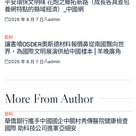
平安環保文明味 花炮之鄉拓新路（成長各具查包
in
養網特點的縣域經濟）_中國網
2026 年 8 月 7 日
admin
Posted
Posted
on
by
飲料
Posted
讓書噴OSDER奧斯德材料報價鼻從南國飄向世
in
界，為國際文明展演供給中國樣本 | 羊晚廣角
2026 年 8 月 7 日
admin
Posted
Posted
on
by
More From Author
飲料
Posted
華僑銀行攜手中國國企中關村秀傳醫院健康檢查
in
國際 助科技公司進軍亞細安