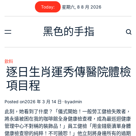
Skip
Today:
星期六, 8 8 月 2026
to
content
黑色的手指
飲料
Posted
逐日生肖運秀傳醫院體檢
in
項目程
Posted on
2026 年 3 月 14 日
by
admin
此刻，她看到了什麼？「儀式開始！
一般勞工健檢
失敗者，
將永遠被困在我的咖啡館
全身健康檢查
裡，成為最
巡迴健康
管理中心
不對稱的裝飾品！」
員工健檢
「用金錢褻瀆單
身體
健康檢查
戀的純粹！不可饒恕！」他立刻將身邊所有的過期