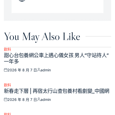
You May Also Like
飲料
Posted
甜心台包養網公車上遇心儀女孩 男人”守站待人”
in
一年多
2026 年 8 月 7 日
admin
Posted
Posted
on
by
飲料
Posted
新春走下層 | 再宿太行山查包養村看劇變_中國網
in
2026 年 8 月 7 日
admin
Posted
Posted
on
by
飲料