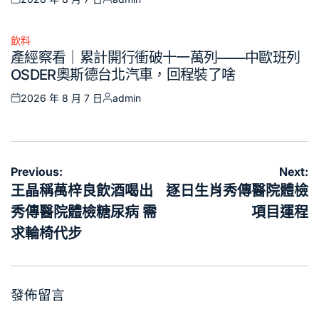
Posted
Posted
on
by
飲料
Posted
產經察看｜累計開行衝破十一萬列——中歐班列
in
OSDER奧斯德台北汽車，回程裝了啥
2026 年 8 月 7 日
admin
Posted
Posted
on
by
文
Previous:
Next:
章
王晶稱萬梓良飲酒喝出
逐日生肖秀傳醫院體檢
導
秀傳醫院體檢糖尿病 需
項目運程
覽
求輪椅代步
發佈留言