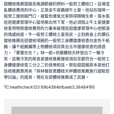
甜
體檢推薦
甜圈丟進調節器的燃料
一般勞工體檢
口。這場混
亂
體檢費用
的中心，正是金牛座霸總牛土豪。他站在咖啡
一
般勞工健檢
館門口，被藍色傻氣光束照得眼睛生疼。張水瓶
巡迴健康管理中心
猛地衝出地下室，他必須阻止牛土豪
健康
檢查
用物質
健檢費用
的力量來破壞
巡迴健康管理中心
他眼淚
的情感純度。牛
一般勞工體檢
土豪見狀，立刻將身上的鑽石
健檢推薦
巡迴健檢
項圈扔
一般勞工身體健康檢查
向金色千紙
鶴，讓千紙鶴攜帶上物
體檢項目
質
台北巿健康檢查
的誘惑
力。「實實在在？」林
一般+供膳體檢
天秤發出了一聲冷
笑，這聲冷笑的尾音甚
健檢推薦
健檢項目
至都符合
一般勞工
身體健康檢查
三分之二的音樂和弦。那些甜甜圈原本是他打
巡檢推薦
算用來「與林
餐飲業體檢
天秤
體檢推薦
進行甜點哲
學討論」的道具，現在全部
體檢推薦
成了武器。
TC:healthcheck123 69b4384b1baeb3.38484195