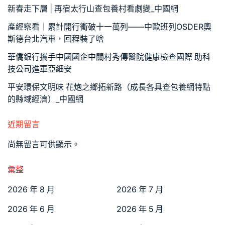
新春走下層 | 再宿太行山查包養村看劇變_中國網
產經察看｜累計開行衝破十一萬列——中歐班列OSDER奧
斯德台北汽車，回程裝了啥
華僑銀行攜手中國國企中關村秀傳醫院健康檢查國際 助科
技公司進軍亞細安
平安環保文明味 花炮之鄉拓新路（成長各具查包養網特點
的縣域經濟）_中國網
近期留言
尚無留言可供顯示。
彙整
2026 年 8 月
2026 年 7 月
2026 年 6 月
2026 年 5 月