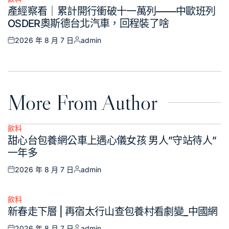
Posted
產經察看｜累計開行衝破十一萬列——中歐班列
in
OSDER奧斯德台北汽車，回程裝了啥
2026 年 8 月 7 日
admin
Posted
Posted
on
by
More From Author
飲料
Posted
甜心台包養網公車上遇心儀女孩 男人”守站待人”
in
一年多
2026 年 8 月 7 日
admin
Posted
Posted
on
by
飲料
Posted
新春走下層 | 再宿太行山查包養村看劇變_中國網
in
2026 年 8 月 7 日
admin