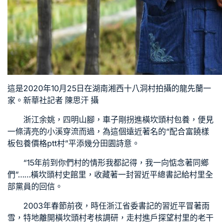
這是2020年10月25日在湖南湘西十八洞村拍攝的龍先蘭一
家。新華社記者 陳思汗 攝
浙江余姚，四明山腳，車子剛拐進橫坎頭村
包養
，便見
一條清亮的小溪穿流而過，為這個遠近著名的“配合富饒樣
板
包養價格ptt
村”平添幾分田園詩意。
“15年前到你們村的情形我都記得，我一向惦念著同鄉
們”……橫坎頭村史館里，收藏著一封習近平總書記給村里全
部黨員的回信。
2003年春節前夜，時任浙江省委書記的習近平冒著雨
雪，特地離開橫坎頭村考核調研，走村進戶探望村里的老干