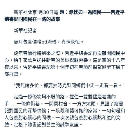
新華社北京1月30日電
題：赤忱如一為國民——習近平
總書記同國民在一路的故事
新華社記者
歲月
包養價格ptt
流轉，真情永恒。
虎年春節行將到來之際，習近平總書記再次離開國民中
心，給千家萬戶送往新春的美妙祝願
包養
。這是黨的十八年
夜以來，習近平總書記第十個年初在春節前探望慰勞下層干
部群眾。
“我無論多忙，都要抽時光到同鄉們中走一走看一看。”
走過一條條坎坷不服的路，握住一雙雙儘是老繭的
手……一條條街巷、一間間村舍、一方方炕頭，見證了總書
記對國民的深摯情懷；一段段和藹可掬的家常、一句句暖和
人
包養甜心網
心的問候、一次次親
包養甜心網
熱和氣的笑
臉，定格下總書記對蒼生的誠摯友誼。