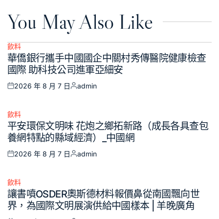
You May Also Like
飲料
Posted
華僑銀行攜手中國國企中關村秀傳醫院健康檢查
in
國際 助科技公司進軍亞細安
2026 年 8 月 7 日
admin
Posted
Posted
on
by
飲料
Posted
平安環保文明味 花炮之鄉拓新路（成長各具查包
in
養網特點的縣域經濟）_中國網
2026 年 8 月 7 日
admin
Posted
Posted
on
by
飲料
Posted
讓書噴OSDER奧斯德材料報價鼻從南國飄向世
in
界，為國際文明展演供給中國樣本 | 羊晚廣角