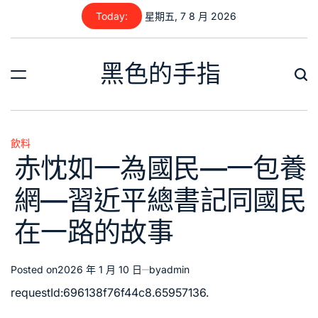
Skip
Today:
星期五, 7 8 月 2026
to
content
黑色的手指
飲料
Posted
赤忱如一為國民—一包養
in
網—習近平總書記同國民
在一路的故事
Posted on
2026 年 1 月 10 日
by
admin
requestId:696138f76f44c8.65957136.