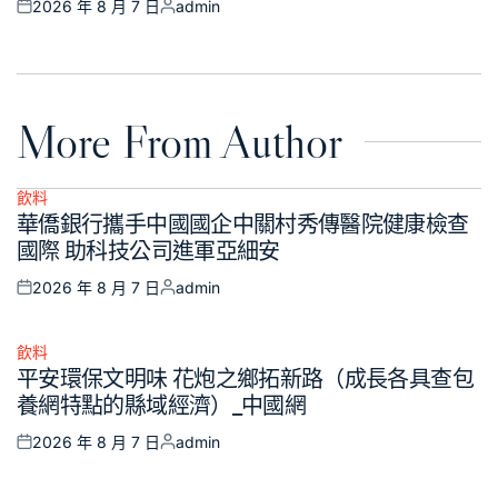
2026 年 8 月 7 日
admin
Posted
Posted
on
by
More From Author
飲料
Posted
華僑銀行攜手中國國企中關村秀傳醫院健康檢查
in
國際 助科技公司進軍亞細安
2026 年 8 月 7 日
admin
Posted
Posted
on
by
飲料
Posted
平安環保文明味 花炮之鄉拓新路（成長各具查包
in
養網特點的縣域經濟）_中國網
2026 年 8 月 7 日
admin
Posted
Posted
on
by