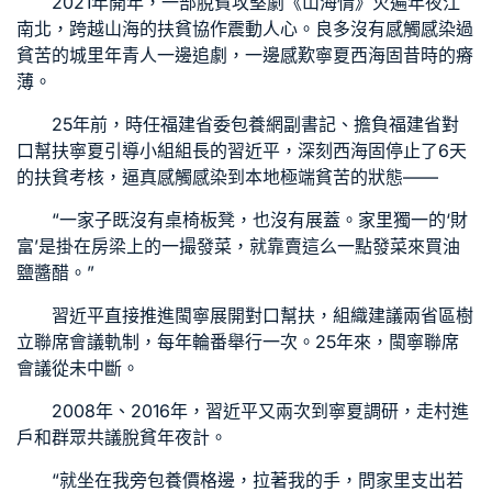
2021年開年，一部脫貧攻堅劇《山海情》火遍年夜江
南北，跨越山海的扶貧協作震動人心。良多沒有感觸感染過
貧苦的城里年青人一邊追劇，一邊感歎寧夏西海固昔時的瘠
薄。
25年前，時任福建省委
包養網
副書記、擔負福建省對
口幫扶寧夏引導小組組長的習近平，深刻西海固停止了6天
的扶貧考核，逼真感觸感染到本地極端貧苦的狀態——
“一家子既沒有桌椅板凳，也沒有展蓋。家里獨一的‘財
富’是掛在房梁上的一撮發菜，就靠賣這么一點發菜來買油
鹽醬醋。”
習近平直接推進閩寧展開對口幫扶，組織建議兩省區樹
立聯席會議軌制，每年輪番舉行一次。25年來，閩寧聯席
會議從未中斷。
2008年、2016年，習近平又兩次到寧夏調研，走村進
戶和群眾共議脫貧年夜計。
“就坐在我旁
包養價格
邊，拉著我的手，問家里支出若