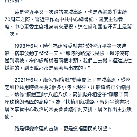
自肺腑。
這是習近平又一次踏訪雪域高原，也是西躲戰爭束縛
70周年之際，習近平作為中共中心總書記、國度主
包養
席、中心軍委主席親身前來慶祝，這在黨和國度汗青上是第
一次。
1998年6月，時任福建省委副書記的習近平第一次進
躲，搭車波動了整整一天。“那時的路況很是險，還好沒有
碰到滑坡，窄的處所橫著兩根木頭，我們上去搬。福建派往
援躲的，到墨脫那都是騎著馬出來的。”
2021年6月，綠色“回復號”動車開上了雪域高原，從林
芝到拉薩用時延長為3個多小時。現在，川躲鐵路已全線開
工，這條“鋼鐵巨龍”八起八伏，累計爬升相當于“馴服了兩
座珠穆朗瑪峰的高度”。為了扶植川躲鐵路，習近平總書記
屢次掌管中心政治局常委會會議研討安排，屢次作出主要唆
使。
路是轉變命運的古跡，更是造福國民的盼望。