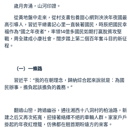
歲月奔涌，山河印證。
從黃地盤中走來，從村支書
包養甜心網
到泱泱年夜國最
高引導人，習近平總書記心里一直裝著國民，時辰把國民幸
福作為“國之年夜者”，率領14億多國民如期打贏脫貧攻堅
戰，周全建成小康社會，闊步踏上第二個百年奮斗目的新征
程。
（一）一條路
習近平：“我的在朝理念，歸納綜合起來說就是：為國
民辦事，擔負起該擔負的義務。”
翻過山巒，跨過幽谷，通往湘西十八洞村的柏油路，新
建之后又再次拓寬，迎接著絡繹不絕的車輛人群。家家戶戶
掛起的年夜紅燈籠，仿佛都在翹首期盼遠方的來客。