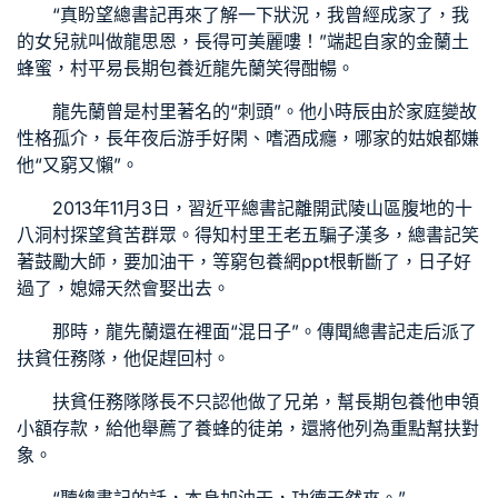
“真盼望總書記再來了解一下狀況，我曾經成家了，我
的女兒就叫做龍思恩，長得可美麗嘍！”端起自家的金蘭土
蜂蜜，村平易
長期包養
近龍先蘭笑得酣暢。
龍先蘭曾是村里著名的“刺頭”。他小時辰由於家庭變故
性格孤介，長年夜后游手好閑、嗜酒成癮，哪家的姑娘都嫌
他“又窮又懶”。
2013年11月3日，習近平總書記離開武陵山區腹地的十
八洞村探望貧苦群眾。得知村里王老五騙子漢多，總書記笑
著鼓勵大師，要加油干，等窮
包養網ppt
根斬斷了，日子好
過了，媳婦天然會娶出去。
那時，龍先蘭還在裡面“混日子”。傳聞總書記走后派了
扶貧任務隊，他促趕回村。
扶貧任務隊隊長不只認他做了兄弟，幫
長期包養
他申領
小額存款，給他舉薦了養蜂的徒弟，還將他列為重點幫扶對
象。