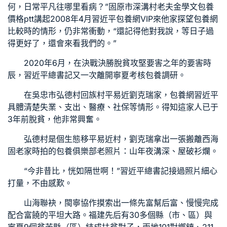
何，日常平凡往哪里看病？”固原市深溝村老夫金學文
包養
價格ptt
講起2008年4月習近平
包養網VIP
來他家探望
包養網
比較
時的情形，仍非常衝動，“還記得他對我說，等日子過
得更好了，還會來看我們的。”
2020年6月，在決戰決勝脫貧攻堅要害之年的要害時
辰，習近平總書記又一次離開寧夏考核
包養
調研。
在吳忠市弘德村回族村平易近劉克瑞家，
包養網
習近平
具體清楚失業、支出、醫療、社保等情形。得知這家人已于
3年前脫貧，他非常興奮。
弘德村是個生態移平易近村，劉克瑞拿出一張搬離西海
固老家時拍的
包養俱樂部
老照片：山年夜溝深、屋破衫爛。
“今非昔比，恍如隔世啊！”習近平總書記接過照片細心
打量，不由感歎。
山海聯袂，閩寧協作摸索出一條先富幫后富、慢慢完成
配合富饒的平坦大路。福建先后有30多個縣（市、區）與