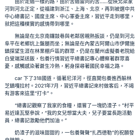
由於走過一樣的路，由於苦過雷同的苦……從陜北梁家
河到河北正定，從福建到浙江、上海、北京，再到被選中共
中心總書記、國度主席、中心軍委主席，習近平走到哪里，
就把這種樸實的感情帶到哪里。
無論是在北京南鑼鼓巷與老鄰居親熱扳談，仍是到河北
阜平在老鄉炕上盤腿而坐；無論是在內蒙古阿爾山市伊爾施
鎮探望生涯在林業棚戶區的群眾，仍是在蘭州虛擬養老院給
白叟端菜送飯，
包養行情
習近平總書記專心體察著群眾喜
憂，感觸感染著蒼生冷熱，躬身探尋著國民幸福之路。
car 下了318國道，循著尼洋河，徑直開
包養
進西躲林
芝鎮嘎拉村。2021年7月，習近平總書記來村做客后，不竭
有游客來這里“打卡”。
“總書記觀察了我家的食糧，還嘗了一塊奶渣子。”村平
易近達瓦堅參說，“我的女兒想當大夫，兒子要當長跑活動
員，總書記激勵他們加油。”
奶渣子的滋味甜甜的，一
包養
聲聲“扎西德勒”的祝願發