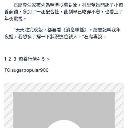
石爬專注家被列為精準扶貧對象，村里幫她開起了小
包
養
商舖，參加了一起配合社，此刻早已吃穿不愁，也看上了
年夜電視。
“天天吃完晚飯，都要看《消息聯播》。總書記叫我年
夜姐，我想多了解一下狀況這位親人。”石爬專說。
1 2 3
包養行情
4 5 >
TC:sugarpopular900