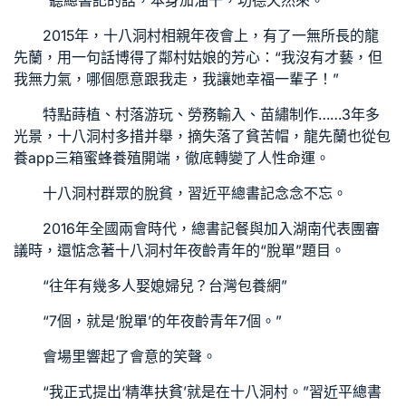
“聽總書記的話，本身加油干，功德天然來。”
2015年，十八洞村相親年夜會上，有了一無所長的龍
先蘭，用一句話博得了鄰村姑娘的芳心：“我沒有才藝，但
我無力氣，哪個愿意跟我走，我讓她幸福一輩子！”
特點蒔植、村落游玩、勞務輸入、苗繡制作……3年多
光景，十八洞村多措并舉，摘失落了貧苦帽，龍先蘭也從
包
養app
三箱蜜蜂養殖開端，徹底轉變了人性命運。
十八洞村群眾的脫貧，習近平總書記念念不忘。
2016年全國兩會時代，總書記餐與加入湖南代表團審
議時，還惦念著十八洞村年夜齡青年的“脫單”題目。
“往年有幾多人娶媳婦兒？
台灣包養網
”
“7個，就是‘脫單’的年夜齡青年7個。”
會場里響起了會意的笑聲。
“我正式提出‘精準扶貧’就是在十八洞村。”習近平總書