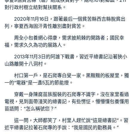
寧夏9個貧苦縣（區）結成扶貧對子，兩地101對鄉鎮、211
對行政村樹立結對幫扶關系。
2020年11月16日，跟著最后一個貧苦縣西吉縣脫貧出
列，寧夏西海固汗青性離別盡對貧苦。
周全小
包養網心得
康，需求披荊棘的開路者；國民幸
福，需求久久為功的展路人。
2013年11月3日的阿誰下戰書，習近平總書記沿著狹小
山路離開十八洞村。
村口第一戶，是石爬專白叟一家。黑黢黢的板屋里，獨
一的“電器”是一盞5瓦的節能燈。
穿戴一身陳腐苗族服裝的石爬專不識字，沒在家里看過
電視，見到面帶淺笑的總書記，有些愣怔，懵懵懂
包養
懂用
苗語問：“怎么稱號您？”
這一問，大師都笑了，村里人趕忙說“這是總書記”。習
近平總書記拉著石爬專的手說：“我是國民的勤務員。”