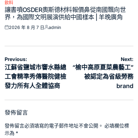
飲料
Posted
讓書噴OSDER奧斯德材料報價鼻從南國飄向世
in
界，為國際文明展演供給中國樣本 | 羊晚廣角
2026 年 8 月 7 日
admin
Posted
Posted
on
by
文
Previous:
Next:
章
江蘇省鹽城市響水縣總
“榆中高原夏菜農藝工”
導
工會精準秀傳醫院健檢
被認定為省級勞務
覽
發力所有人全體協商
brand
發佈留言
發佈留言必須填寫的電子郵件地址不會公開。
必填欄位標
示為
*