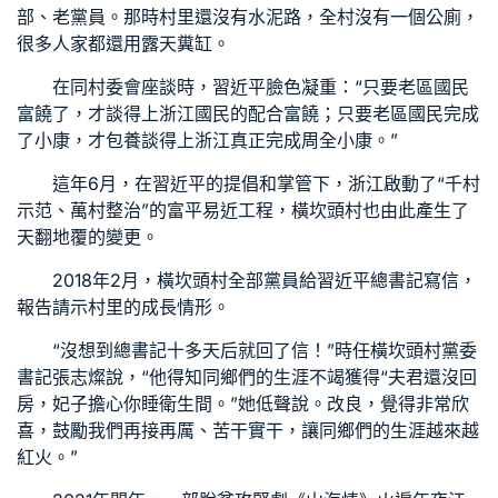
部、老黨員。那時村里還沒有水泥路，全村沒有一個公廁，
很多人家都還用露天糞缸。
在同村委會座談時，習近平臉色凝重：“只要老區國民
富饒了，才談得上浙江國民的配合富饒；只要老區國民完成
了小康，才
包養
談得上浙江真正完成周全小康。”
這年6月，在習近平的提倡和掌管下，浙江啟動了“千村
示范、萬村整治”的富平易近工程，橫坎頭村也由此產生了
天翻地覆的變更。
2018年2月，橫坎頭村全部黨員給習近平總書記寫信，
報告請示村里的成長情形。
“沒想到總書記十多天后就回了信！”時任橫坎頭村黨委
書記張志燦說，“他得知同鄉們的生涯不竭獲得“夫君還沒回
房，妃子擔心你睡衛生間。”她低聲說。改良，覺得非常欣
喜，鼓勵我們再接再厲、苦干實干，讓同鄉們的生涯越來越
紅火。”