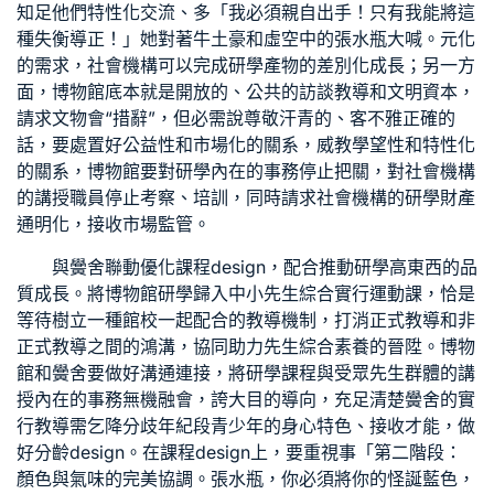
知足他們特性化
交流
、多「我必須親自出手！只有我能將這
種失衡導正！」她對著牛土豪和虛空中的張水瓶大喊。元化
的需求，社會機構可以完成研學產物的差別化成長；另一方
面，博物館底本就是開放的、公共的
訪談
教導和文明資本，
請求文物會“措辭”，但必需說尊敬汗青的、客不雅正確的
話，要處置好公益性和市場化的關系，威
教學
望性和特性化
的關系，博物館要對研學內在的事務停止把關，對社會機構
的講授職員停止考察、培訓，同時請求社會機構的研學財產
通明化，接收市場監管。
與黌舍聯動優化課程design，配合推動研學高東西的品
質成長。將博物館研學歸入中小先生綜合實行運動課，恰是
等待樹立一種館校一起配合的教導機制，打消正式教導和非
正式教導之間的鴻溝，協同助力先生綜合素養的晉陞。博物
館和黌舍要做好溝通連接，將研學課程與受眾先生群體的講
授內在的事務無機融會，誇大目的導向，充足清楚黌舍的實
行教導需乞降分歧年紀段青少年的身心特色、接收才能，做
好分齡design。在課程design上，要重視事「第二階段：
顏色與氣味的完美協調。張水瓶，你必須將你的怪誕藍色，