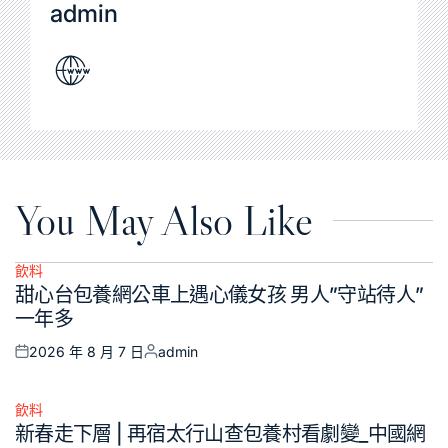
admin
You May Also Like
飲料
Posted
甜心台包養網公車上遇心儀女孩 男人”守站待人”
in
一年多
2026 年 8 月 7 日
admin
Posted
Posted
on
by
飲料
Posted
新春走下層 | 再宿太行山查包養村看劇變_中國網
in