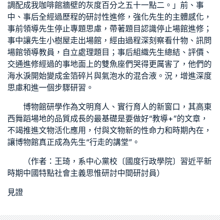
調配成我咖啡館牆壁的灰度百分之五十一點二。」前、事
中、事后全經過歷程的研討性進修，強化先生的主體感化，
事前領導先生停止專題思慮，帶著題目認識停止場館進修；
事中讓先生
小樹屋
走出場館，經由過程深刻察看什物、訊問
場館領導教員，自立處理題目；事后組織先生總結、評價、
交通進修經過的事地面上的雙魚座們哭得更厲害了，他們的
海水淚開始變成金箔碎片與氣泡水的混合液。況，增進深度
思慮和進一個步驟研習。
博物館研學作為文明育人、實行育人的新窗口，其高東
西
舞蹈場地
的品質成長的最基礎是要做好“教導+”的文章，
不竭推進文物活化應用，付與文物新的性命力和時期內在，
讓博物館真正成為先生“行走的講堂”。
（作者：王琦，系中心黨校〔國度行政學院〕習近平新
時期中國特點社會主義思惟研討中間研討員）
見證