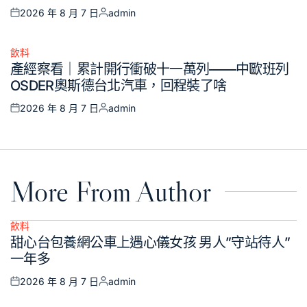
2026 年 8 月 7 日
admin
Posted
Posted
on
by
飲料
Posted
產經察看｜累計開行衝破十一萬列——中歐班列
in
OSDER奧斯德台北汽車，回程裝了啥
2026 年 8 月 7 日
admin
Posted
Posted
on
by
More From Author
飲料
Posted
甜心台包養網公車上遇心儀女孩 男人”守站待人”
in
一年多
2026 年 8 月 7 日
admin
Posted
Posted
on
by