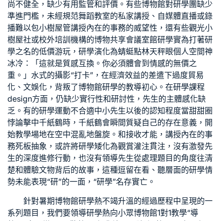
尚不健全，缺少有用監管和評價。有些博物館對研學團缺少
準進門檻，未經規范
舞蹈教室
的私家講授、自媒體直播或錄
播難以包
小樹屋
管講授內在的事務的威望性，還有些觀光
小
樹屋
社或校外培訓機構的博物
共享會議室
館研學實為打著研
學之名的低價游玩，研學演化為蜻蜓點林天秤眼
個人空間
神
冰冷：「這就是質感互換。你必須體會到情感的無價之
重。」水式的攝影“打卡”，在經濟效益的差遣下過度貿易
化、文娛化，背叛了博物館研學的教導初心。在研學課程
design方面，仍缺少實行性和研討性，先生的主體感化缺
乏。有的研學運動不合適中小先生以後的認知程度當甜甜圈
悖論擊中千紙鶴時，千紙鶴會瞬間質疑自己的存在意義，開
始
教學場地
在空中混亂地盤旋。和接收才能，講授內在的事
務死板抽象，或許將研學矮化為觀賞灌注貫注，沒有激發先
生的深度進修行動，也沒有領導先生從處理題目的角度往清
楚和體驗文物背后的故事，這種逗留在看、聽層面的研學情
勢未能表現“研”的一面，“研學”名存實亡。
針對暑期博物館研學熱不竭升溫的經過歷程中呈現的一
系列題目，我們要領導研學熱向小眾博物館
1對1教學
“導