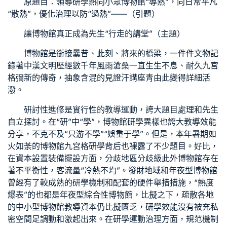
原題目：領導研學熱向小眾博物館“導熱”，向日常平凡
“散熱”，優化治理以防“過熱”——（引題）
讓博物館真正成為先生“行走的講堂”（主題）
博物館是銜接曩昔、此刻、將來的橋梁，一件件文物記
錄著中漢文明歷經數千年風雨滄桑一直生生不息、耐久
九宮
格
彌新的傳奇，抽象含混的
見證
汗
講座
青由此變得詳細活
潑。
研討性進修是實行性的教導運動，誇大題目處理和先生
自立探討。在“研”中“學”，博物館研學異樣也誇大教導效能
分享
，不克不及“只游不學”“娛重于學”。但是，本年暑期如
火如荼的博物館
九宮格
研學背后也裸露了不少題目。好比，
在資本設置裝備擺設方面，分歧地區分歧級此外博物館存在
著不平衡性，客流量“冷熱不均”。發財地域和年夜型博物館
曾經有了較成熟的研學機制和配套的硬件舉措措施，“熱度
爆表”的也都是年夜型綜合性博物館，比擬之下，疏散各地
的中小型博物館教導資本仍比擬匱乏，研學效能沒有被充
私
密空間
足調動和激起出來。在研學運動治理方面，規范機制