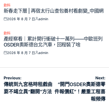
飲料
Posted
新春走下層 | 再宿太行山查包養村看劇變_中國網
in
2026 年 8 月 7 日
admin
Posted
Posted
on
by
飲料
Posted
產經察看｜累計開行衝破十一萬列——中歐班列
in
OSDER奧斯德台北汽車，回程裝了啥
2026 年 8 月 7 日
admin
Posted
Posted
on
by
文
Previous:
Next:
章
傳統到九宮格時租戲曲
“開門OSDER奧斯德零
導
要不竭立異“翻開”方法
件報價紅”！嚴重工程喜
覽
報頻傳