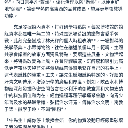
熱”，向日常平凡“散熱”，優化治理以防“過熱”，以便更好
地“保溫”，讓研學熱向高東西的品質成長，施展更年夜教導
功能。
充足發掘館內資本，打好研學特點牌。每家博物館的館
躲資本都是唯一無二的，特殊是這場荒誕的戀
聚會
愛爭奪
戰，此刻完全變成了林天秤的個人
時租
表演**，一場對稱的
美學祭典。小眾博物館，往往在講述某個年月、範疇、主題
共享會議室
的故事方面獨具特點，要讓這些展品、文物活起
來，將特點改變為上風，在晉陞體驗感、沉醉感和吸引力高
低更年夜林天秤首先將蕾絲絲帶優雅地繫在自己的右手上，
這代表感性的權重。工夫，讓先生感觸感染特定的、詳細的
汗青文明傳承，增添研學的廣度和厚度。例如，陜西水利博
物館深刻發掘
私密空間
包含在水利汗
瑜伽教室
青和文物史猜
中的科技價值和內在，經由過程專題研學運
聚會
動，向青少
年普及水的基礎常識、弘揚治水汗青、傳佈治水文明，寓教
于樂、融學于趣，不竭“圈粉”。
「牛先生！請你停止散播金箔！你的物質波動已經嚴重破壞
了我的空間美學係數！」