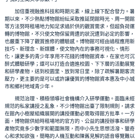
加倍重視融進科技和時期元素，線上線下配合發力。暑
期以來，不少熱點博物館紛紜采取推延閉館時光、周一開館
等方法努
時租場地
力知足求過於供的觀賞需求，但超負荷運
轉的博物館，不只使文物保留周遭的狀況遭到必定的影響，
也嚴重下降了觀賞進修的體驗感。博物館可經由過程應用新
技巧、新理念、新媒體，使文物內在的事務可視化、情形
化，讓更多的青少年享用不花錢的博物館資本，在家也可沉
醉式體驗研學；還可以打造合適進校園、下下層的活動展覽
和研學產物，送到校園里、放到常日里，除了疏解暑期客流
壓力，更主要的是可以或許讓優質的博物館資本惠及中小城
市和鄉村地域青少年。
規范治理、積極領導社會機構介入研學運動。面臨未經
規范的私家講授之亂象，不少博物館出臺了限制規則，請求
在館內
小樹屋
組織展開的講授運動必需取得館方批準。一方
面，博物館供給
時租場地
的官方的、公益的講授辦事和研學
產物究竟多少數字和範圍無限，而中小先生思想活潑、獵奇
心和求知欲強，簡略的人機互動和陳舊見解的語音導覽難以