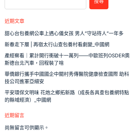
搜尋
近期文章
甜心台包養網公車上遇心儀女孩 男人”守站待人”一年多
新春走下層 | 再宿太行山查包養村看劇變_中國網
產經察看｜累計開行衝破十一萬列——中歐班列OSDER奧
斯德台北汽車，回程裝了啥
華僑銀行攜手中國國企中關村秀傳醫院健康檢查國際 助科
技公司進軍亞細安
平安環保文明味 花炮之鄉拓新路（成長各具查包養網特點
的縣域經濟）_中國網
近期留言
尚無留言可供顯示。