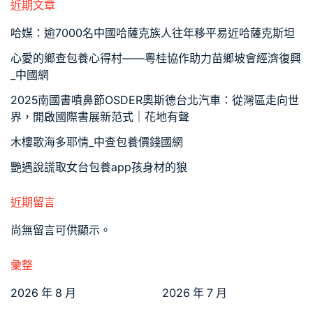
近期文章
哈媒：逾7000名中國哈薩克族人往年移平易近哈薩克斯坦
心愛的鄉查包養心得村——粵桂協作助力苗鄉坡會經濟復興
_中國網
2025南國書噴鼻節OSDER奧斯德台北汽車：從灣區走向世
界，開啟國際書展新范式｜花地有聲
木樓歌海多耶情_中查包養價錢國網
艷遇說謊取女台包養app孩身材的狼
近期留言
尚無留言可供顯示。
彙整
2026 年 8 月
2026 年 7 月