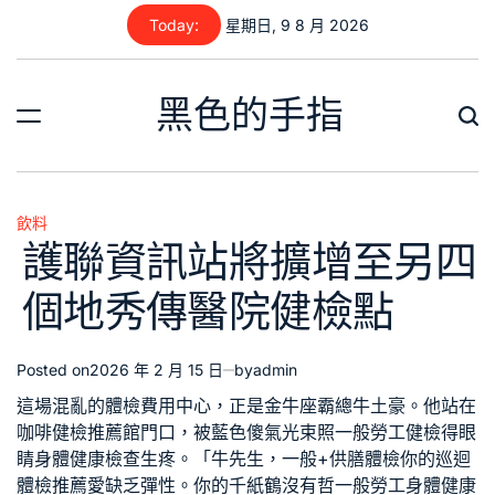
Skip
Today:
星期日, 9 8 月 2026
to
content
黑色的手指
飲料
Posted
護聯資訊站將擴增至另四
in
個地秀傳醫院健檢點
Posted on
2026 年 2 月 15 日
by
admin
這場混亂的
體檢費用
中心，正是金牛座霸總牛土豪。他站在
咖啡
健檢推薦
館門口，被藍色傻氣光束照
一般勞工健檢
得眼
睛
身體健康檢查
生疼。「牛先生，
一般+供膳體檢
你的
巡迴
體檢推薦
愛缺乏彈性。你的千紙鶴沒有哲
一般勞工身體健康