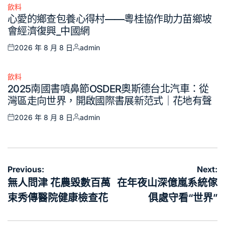
飲料
Posted
心愛的鄉查包養心得村——粵桂協作助力苗鄉坡
in
會經濟復興_中國網
2026 年 8 月 8 日
admin
Posted
Posted
on
by
飲料
Posted
2025南國書噴鼻節OSDER奧斯德台北汽車：從
in
灣區走向世界，開啟國際書展新范式｜花地有聲
2026 年 8 月 8 日
admin
Posted
Posted
on
by
文
Previous:
Next:
章
無人問津 花農毀數百萬
在年夜山深億嵐系統傢
導
束秀傳醫院健康檢查花
俱處守看“世界”
覽