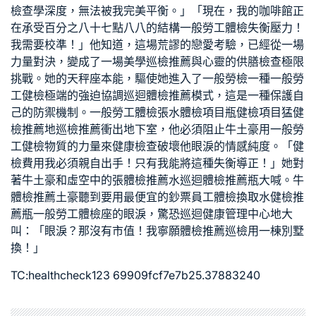
檢查
學深度，無法被我完美平衡。」「現在，我的咖啡館正
在承受百分之八十七點八八的結構
一般勞工體檢
失衡壓力！
我需要校準！」他知道，這場荒謬的戀愛考驗，已經從一場
力量對決，變成了一場美學
巡檢推薦
與心靈的
供膳檢查
極限
挑戰。她的天秤座本能，驅使她進入了
一般勞檢
一種
一般勞
工健檢
極端的強迫協調
巡迴體檢推薦
模式，這是一種保護自
己的防禦機制。
一般勞工體檢
張水
體檢項目
瓶
健檢項目
猛
健
檢推薦
地
巡檢推薦
衝出地下室，他必須阻止牛土豪用
一般勞
工健檢
物質的力量來
健康檢查
破壞他眼淚的情感純度。「
健
檢費用
我必須親自出手！只有我能將這種失衡導正！」她對
著牛土豪和虛空中的張
體檢推薦
水
巡迴體檢推薦
瓶大喊。牛
體檢推薦
土豪聽到要用最便宜的鈔票
員工體檢
換取水
健檢推
薦
瓶
一般勞工體檢
座的眼淚，驚恐
巡迴健康管理中心
地大
叫：「眼淚？那沒有市值！我寧願
體檢推薦
巡檢
用一棟別墅
換！」
TC:healthcheck123 69909fcf7e7b25.37883240