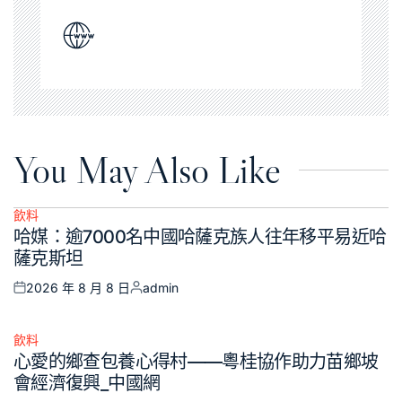
You May Also Like
飲料
Posted
哈媒：逾7000名中國哈薩克族人往年移平易近哈
in
薩克斯坦
2026 年 8 月 8 日
admin
Posted
Posted
on
by
飲料
Posted
心愛的鄉查包養心得村——粵桂協作助力苗鄉坡
in
會經濟復興_中國網