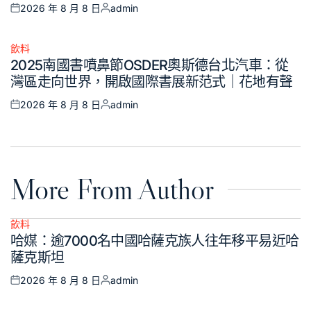
2026 年 8 月 8 日
admin
Posted
Posted
on
by
飲料
Posted
2025南國書噴鼻節OSDER奧斯德台北汽車：從
in
灣區走向世界，開啟國際書展新范式｜花地有聲
2026 年 8 月 8 日
admin
Posted
Posted
on
by
More From Author
飲料
Posted
哈媒：逾7000名中國哈薩克族人往年移平易近哈
in
薩克斯坦
2026 年 8 月 8 日
admin
Posted
Posted
on
by