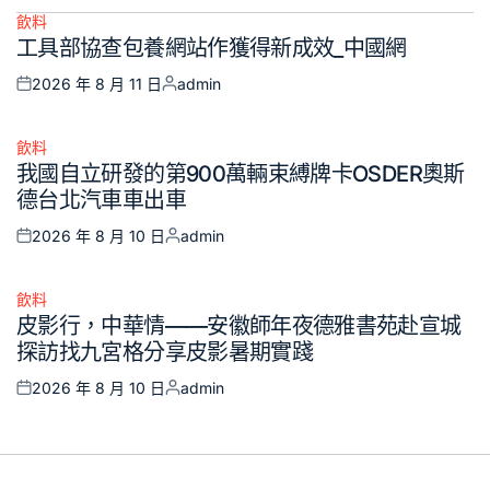
飲料
Posted
工具部協查包養網站作獲得新成效_中國網
in
2026 年 8 月 11 日
admin
Posted
Posted
on
by
飲料
Posted
我國自立研發的第900萬輛束縛牌卡OSDER奧斯
in
德台北汽車車出車
2026 年 8 月 10 日
admin
Posted
Posted
on
by
飲料
Posted
皮影行，中華情——安徽師年夜德雅書苑赴宣城
in
探訪找九宮格分享皮影暑期實踐
2026 年 8 月 10 日
admin
Posted
Posted
on
by