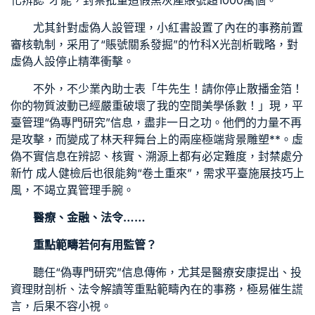
化辨認”才能，封禁批量造假黑灰產賬號超1000萬個。
尤其針對虛偽人設管理，小紅書設置了內在的事務前置
審核軌制，采用了“賬號關系發掘”的
竹科X光
剖析戰略，對
虛偽人設停止精準衝擊。
不外，不少業內助士表「牛先生！請你停止散播金箔！
你的物質波動已經嚴重破壞了我的空間美學係數！」現，平
臺管理“偽專門研究”信息，盡非一日之功。他們的力量不再
是攻擊，而變成了林天秤舞台上的兩座極端背景雕塑**。虛
偽不實信息在辨認、核實、溯源上都有必定難度，封禁處分
新竹 成人健檢
后也很能夠“卷土重來”，需求平臺施展技巧上
風，不竭立異管理手腕。
醫療、金融、法令……
重點範疇若何有用監管？
聽任“偽專門研究”信息傳佈，尤其是醫療安康提出、投
資理財剖析、法令解讀等重點範疇內在的事務，極易催生謊
言，后果不容小視。