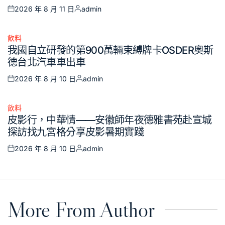
2026 年 8 月 11 日
admin
Posted
Posted
on
by
飲料
Posted
我國自立研發的第900萬輛束縛牌卡OSDER奧斯
in
德台北汽車車出車
2026 年 8 月 10 日
admin
Posted
Posted
on
by
飲料
Posted
皮影行，中華情——安徽師年夜德雅書苑赴宣城
in
探訪找九宮格分享皮影暑期實踐
2026 年 8 月 10 日
admin
Posted
Posted
on
by
More From Author