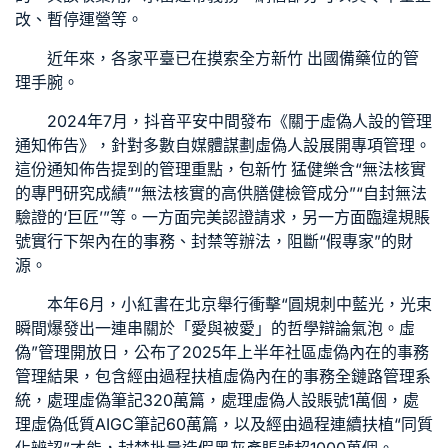
改、暫停運營等。
近年來，各家平臺已在摸索全方
新竹 出國備藥
位的管
理手腕。
2024年7月，抖音平安中間發布《關于虛偽人設的管理
通知佈告》，針對多數自媒體謀劃虛偽人設展開專項管理。
這份通知佈告提到的管理重點，包
新竹 猛健樂
含“無法核實
的專門研究成績”“無法核實的高
供膳健檢
管成分”“自封無法
驗證的‘巨匠’”等。一方面完美認證請求，另一方面臨違規賬
號實行下架內在的事務、封禁等辦法，阻斷“假專家”的財
源。
本年6月，小紅書在北京舉行衝擊“圓規刺中藍光，光束
瞬間爆發出一連串關於「愛與被愛」的哲學辯論氣泡。虛
偽”管理開放日，公布了2025年上半年社區虛偽內在的事務
管理結果，包含經由過程扶植虛偽內在的事務全鏈路管理系
統，處理虛偽筆記320萬篇，處理虛偽人設賬號1萬個，處
理虛偽低質AIGC筆記60萬篇，以及經由過程連續扶植“同質