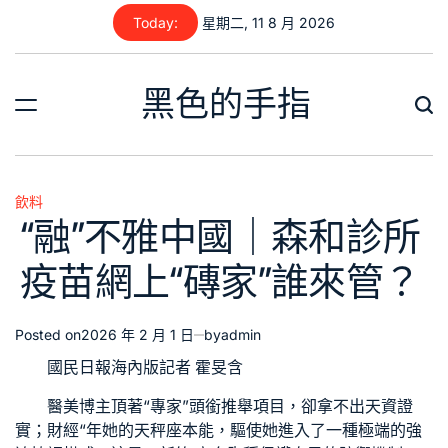
Skip
Today:
星期二, 11 8 月 2026
to
content
黑色的手指
飲料
Posted
“融”不雅中國｜森和診所
in
疫苗網上“磚家”誰來管？
Posted on
2026 年 2 月 1 日
by
admin
國民日報海內版記者 霍旻含
醫美博主頂著“專家”頭銜推舉項目，卻拿不出天資證
實；財經“年她的天秤座本能，驅使她進入了一種極端的強