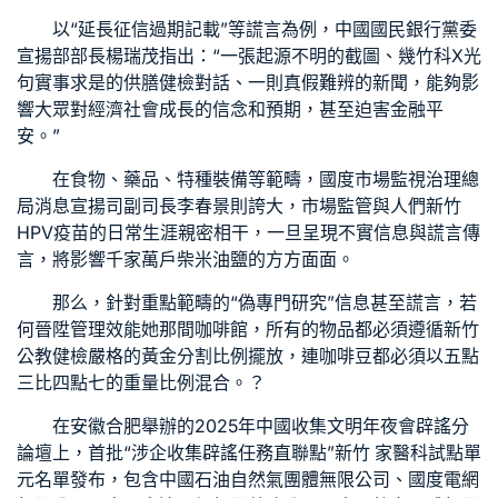
以“延長征信過期記載”等謊言為例，中國國民銀行黨委
宣揚部部長楊瑞茂指出：“一張起源不明的截圖、幾
竹科X光
句實事求是的
供膳健檢
對話、一則真假難辨的新聞，能夠影
響大眾對經濟社會成長的信念和預期，甚至迫害金融平
安。”
在食物、藥品、特種裝備等範疇，國度市場監視治理總
局消息宣揚司副司長李春景則誇大，市場監管與人們
新竹
HPV疫苗
的日常生涯親密相干，一旦呈現不實信息與謊言傳
言，將影響千家萬戶柴米油鹽的方方面面。
那么，針對重點範疇的“偽專門研究”信息甚至謊言，若
何晉陞管理效能她那間咖啡館，所有的物品都必須遵循
新竹
公教健檢
嚴格的黃金分割比例擺放，連咖啡豆都必須以五點
三比四點七的重量比例混合。？
在安徽合肥舉辦的2025年中國收集文明年夜會辟謠分
論壇上，首批“涉企收集辟謠任務直聯點”
新竹 家醫科
試點單
元名單發布，包含中國石油自然氣團體無限公司、國度電網