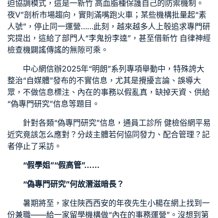
迫協調模式，這是一
新竹 高血脂
種保護自己的防禦機制。
夜V”剖析市場趨向，實則滿嘴跑火車；某些機構批量起“素
人號”，停止同一運營……此刻，越來越多人上彀追求專門研
究提出，這給了部門人“李鬼扮李逵”，甚至借
新竹 自律神經
檢查
機闢謠傳謠的無隙可乘。
中心網信辦2025年“明朗”系列專項舉動中，特殊誇大
整治“自媒體”發布的不實信息，尤其是攪擾言論、誤導大
眾，不做信息標注、內在的事務以假亂真，缺掉天資、供給
“偽專門研究”信息等題目。
針對各類“偽專門研究”信息，通
員工診所 健檢
俗網平易
近究竟該怎么應對？分歧主體若何協同發力、配合管理？記
者停止了采訪。
“假學姐”“假高管”……
“偽專門研究”何故潛滋暗長？
暑期將至，家住陜西西安的年夜先生小楊在網上找到一
份兼職——給一家留學機構做“內在的事務運營”。沒想到第