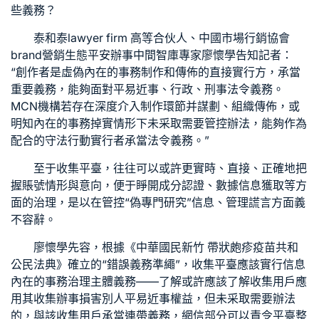
些義務？
泰和泰lawyer firm 高等合伙人、中國市場行銷協會
brand營銷生態平安辦事中間智庫專家廖懷學告知記者：
“創作者是虛偽內在的事務制作和傳佈的直接實行方，承當
重要義務，能夠面對平易近事、行政、刑事法令義務。
MCN機構若存在深度介入制作環節并謀劃、組織傳佈，或
明知內在的事務掉實情形下未采取需要管控辦法，能夠作為
配合的守法行動實行者承當法令義務。”
至于收集平臺，往往可以或許更實時、直接、正確地把
握賬號情形與意向，便于睜開成分認證、數據信息獲取等方
面的治理，是以在管控“偽專門研究”信息、管理謊言方面義
不容辭。
廖懷學先容，根據《中華國民
新竹 帶狀皰疹疫苗
共和
公民法典》確立的“錯誤義務準繩”，收集平臺應該實行信息
內在的事務治理主體義務——了解或許應該了解收集用戶應
用其收集辦事損害別人平易近事權益，但未采取需要辦法
的，與該收集用戶承當連帶義務，網信部分可以責令平臺整