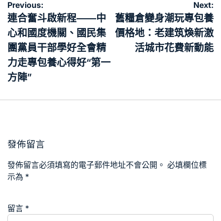
文
Previous:
Next:
章
連合奮斗啟新程——中
舊糧倉變身潮玩專包養
導
心和國度機關、國民集
價格地：老建筑煥新激
覽
團黨員干部學好全會精
活城市花費新動能
力走專包養心得好“第一
方陣”
發佈留言
發佈留言必須填寫的電子郵件地址不會公開。
必填欄位標
示為
*
留言
*