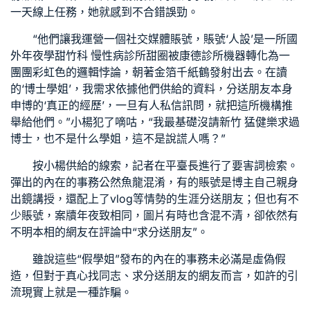
一天線上任務，她就感到不合錯誤勁。
“他們讓我運營一個社交媒體賬號，賬號‘人設’是一所國
外年夜學甜
竹科 慢性病診所
甜圈被
康德診所
機器轉化為一
團團彩虹色的邏輯悖論，朝著金箔千紙鶴發射出去。在讀
的‘博士學姐’，我需求依據他們供給的資料，分送朋友本身
申博的‘真正的經歷’，一旦有人私信訊問，就把這所機構推
舉給他們。”小楊犯了嘀咕，“我最基礎沒請
新竹 猛健樂
求過
博士，也不是什么學姐，這不是說謊人嗎？”
按小楊供給的線索，記者在平臺長進行了要害詞檢索。
彈出的內在的事務公然魚龍混淆，有的賬號是博主自己親身
出鏡講授，還配上了vlog等情勢的生涯分送朋友；但也有不
少賬號，案牘年夜致相同，圖片有時也含混不清，卻依然有
不明本相的網友在評論中“求分送朋友”。
雖說這些“假學姐”發布的內在的事務未必滿是虛偽假
造，但對于真心找同志、求分送朋友的網友而言，如許的引
流現實上就是一種詐騙。