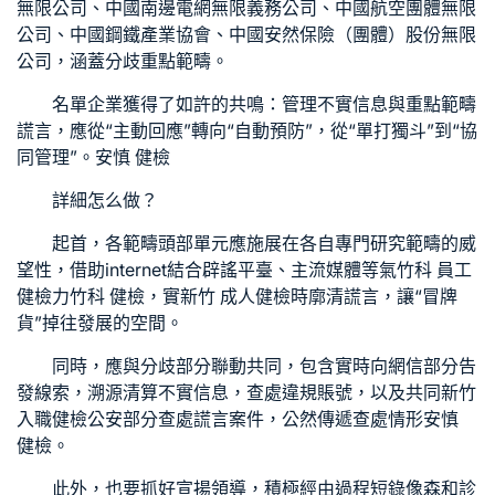
無限公司、中國南邊電網無限義務公司、中國航空團體無限
公司、中國鋼鐵產業協會、中國安然保險（團體）股份無限
公司，涵蓋分歧重點範疇。
名單企業獲得了如許的共鳴：管理不實信息與重點範疇
謊言，應從“主動回應”轉向“自動預防”，從“單打獨斗”到“協
同管理”。
安慎 健檢
詳細怎么做？
起首，各範疇頭部單元應施展在各自專門研究範疇的威
望性，借助internet結合辟謠平臺、主流媒體等氣
竹科 員工
健檢
力
竹科 健檢
，實
新竹 成人健檢
時廓清謊言，讓“冒牌
貨”掉往發展的空間。
同時，應與分歧部分聯動共同，包含實時向網信部分告
發線索，溯源清算不實信息，查處違規賬號，以及共同
新竹
入職健檢
公安部分查處謊言案件，公然傳遞查處情形
安慎
健檢
。
此外，也要抓好宣揚領導，積極經由過程短錄像
森和診