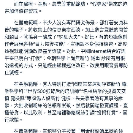
而在醫療、金融、農業等重點範疇，“假專家”帶來的迫
害加倍值得警戒。
在醫療範疇，不少人沒有專門研究佈景，卻打著安康科
普的幌子，將收集上的信息東拼西湊，加上危言聳聽的開首
和題目，就搖身一釀成了“網紅大夫”。好比，有的短錄像創
作者展現各類“目力恢復技能”，宣稱跟本身保持練習，高度
遠視就能明顯改良甚至恢復。對此，中國internet結合辟謠
平臺已明白“打假”：今朝醫學上尚無
新竹 減重 診所
有用根
治遠視的方式，只能經由過程迷信改正、改良用眼習氣等防
止減輕。
在金融範疇，有人特別打造“國度某某運動評審
新竹 職
業醫學科
”“世界500強背后的培訓師”“名校結業的投資天
安
慎 健檢
賦”等虛偽人設
新竹 健檢
，先是靠著煞有其事的說
辭，大批收割粉絲的信賴和崇敬，然后就開端發賣課程、直
播帶貨，以此取利，甚至暗裡聯絡粉絲引誘“投資打賞”，實
行欺騙。
在農業範疇，有犯警分子披著「用金錢褻瀆單戀的純