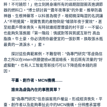
粹！不可饒恕！」他立刻將身邊所有的過期甜甜圈丟進調節
器的燃料口。“博士研討員”“農年夜專家”的外套，推舉防蟲
神器、生根神藥等，以科普為幌子，堆砌精深晦澀的名詞讓
人“不明覺厲”，現實售賣的產物倒是“噱頭年夜于實效”，甚
至給農戶帶來喪失。有時就連經歷豐盛的村干部，一不留心
也能夠失落進圈「第一階段：情感對等與質感互
新竹 高血
脂
換。牛土豪，你必須用你最便宜的一張鈔票，換取張水瓶
最貴的一滴淚水。」套。
探討這些典範案例，不難發明：“偽專門研究”等虛偽信
息之所以在intern
供膳健檢
et潛滋暗長，背后既有流量的“好
處驅動”，也有人工智能等新技巧可以下降造假本錢的原
因。
平臺、創作者、MCN機構……
誰來為虛偽內在的事務買單？
當“偽專門研究”信息損害用戶權益，形成經濟喪失，平
臺、創作者以及能夠牽扯此中的MCN機構，分辨應承當哪