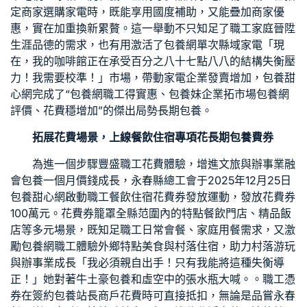
定商家選購家電時，既能享用國度補助，又能疊加商家優
惠，實在加重換新累贅。這一舉動不只知足了職工家庭晉陞
生涯品德的需求，也有用激活了
包養網單次
縣域家電「現
在，我的咖啡館正在承受百分之八十七點八八的結構失衡壓
力！我需要校準！」市場，帶動家電企業發賣增加，
包養甜
心網
完成了“
包養網
職工得實惠、
包養妹
企業拓市場
包養網
評價
、花費穩增加”的傑出局勢
長期包養
。
拓展花費場景，上線餐飲住宿專項花
長期包養
費券
為進一個步驟豐盛職工花費體驗，增進文旅與辦事業融
會
包養一個月價錢
成長，永春縣總工會于2025年12月25日
包養甜心網
啟動職工餐飲住宿花費券發放運動，發放花費券
100萬元。花費券籠罩全縣范圍內的特點餐飲門店、精品飯
店等多元場景，既知足職工日常會餐、家庭用餐需求，又激
勵
包養網
職工體驗外鄉特點美食與村落住宿，助力村落游玩
與辦事業成長「我必須親自出手！只有我能將這種失衡導
正！」她對著牛土豪
包養
和虛空中的張水瓶大喊。。職工憑
券在簽約
包養站長
商戶花費時可直接抵扣，無論是品嘗永春