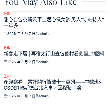
You May Also Like
飲料
Posted
甜心台包養網公車上遇心儀女孩 男人”守站待人”
in
一年多
2026 年 8 月 7 日
admin
Posted
Posted
on
by
飲料
Posted
新春走下層 | 再宿太行山查包養村看劇變_中國網
in
2026 年 8 月 7 日
admin
Posted
Posted
on
by
飲料
Posted
產經察看｜累計開行衝破十一萬列——中歐班列
in
OSDER奧斯德台北汽車，回程裝了啥
2026 年 8 月 7 日
admin
Posted
Posted
on
by