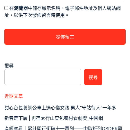
在
瀏覽器
中儲存顯示名稱、電子郵件地址及個人網站網
址，以供下次發佈留言時使用。
搜尋
搜尋
近期文章
甜心台包養網公車上遇心儀女孩 男人”守站待人”一年多
新春走下層 | 再宿太行山查包養村看劇變_中國網
產經察看｜累計開行衝破十一萬列——中歐班列OSDER奧