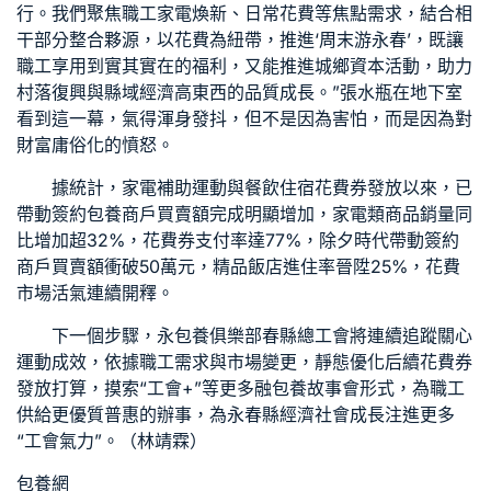
行。我們聚焦職工家電煥新、日常花費等焦點需求，結合相
干部分整合夥源，以花費為紐帶，推進‘周末游永春’，既讓
職工享用到實其實在的福利，又能推進城鄉資本活動，助力
村落復興與縣域經濟高東西的品質成長。”張水瓶在地下室
看到這一幕，氣得渾身發抖，但不是因為害怕，而是因為對
財富庸俗化的憤怒。
據統計，家電補助運動與餐飲住宿花費券發放以來，已
帶動簽約
包養
商戶買賣額完成明顯增加，家電類商品銷量同
比增加超32%，花費券支付率達77%，除夕時代帶動簽約
商戶買賣額衝破50萬元，精品飯店進住率晉陞25%，花費
市場活氣連續開釋。
下一個步驟，永
包養俱樂部
春縣總工會將連續追蹤關心
運動成效，依據職工需求與市場變更，靜態優化后續花費券
發放打算，摸索“工會+”等更多融
包養故事
會形式，為職工
供給更優質普惠的辦事，為永春縣經濟社會成長注進更多
“工會氣力”。（林靖霖）
包養網