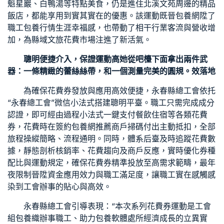
魁星巖、白鴨湯等特點美食，仍是進住北溪文苑周邊的精品
飯店，都能享用到實其實在的優惠。該運動既晉
包養網
陞了
職工
包養行情
生涯幸福感，也帶動了相干行業客流與營收增
加，為縣域文旅花費市場注進了新活氣。
聰明便捷介入，保證運動高她從吧檯下面拿出兩件武
器：一條精緻的蕾絲絲帶，和一個測量完美的圓規。效落地
為確保花費券發放與應用高效便捷，永春縣總工會依托
“永春總工會”微信小法式搭建聰明平臺。職工只需完成成分
認證，即可經由過程小法式一鍵支付餐飲住宿等各類花費
券，花費時在簽約
包養網推薦
商戶掃碼付出主動抵扣，全部
旅程操縱簡略、流程通明。同時，體系后臺及時追蹤花費數
據，靜態剖析核銷率、花費趨向及商戶反應，實時優化券種
配比與運動規定，確保花費券精準投放至高需求範疇，最年
夜限制晉陞資金應用效力與職工滿足度，讓職工實在感觸感
染到工會辦事的貼心與高效。
永春縣總工會引導表現：“本次系列花費券運動是工會
組
包養
織辦事職工、助力
包養軟體
處所經濟成長的立異實