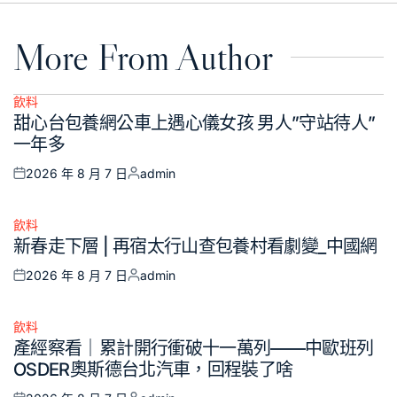
More From Author
飲料
Posted
甜心台包養網公車上遇心儀女孩 男人”守站待人”
in
一年多
2026 年 8 月 7 日
admin
Posted
Posted
on
by
飲料
Posted
新春走下層 | 再宿太行山查包養村看劇變_中國網
in
2026 年 8 月 7 日
admin
Posted
Posted
on
by
飲料
Posted
產經察看｜累計開行衝破十一萬列——中歐班列
in
OSDER奧斯德台北汽車，回程裝了啥