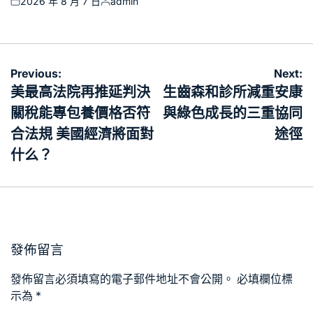
2026 年 8 月 7 日
admin
Posted
Posted
on
by
文
Previous:
Next:
章
美最高法院再推延判決
生齒森和診所減重安康
導
關稅能專包養價格否符
與綠色成長的三重協同
覽
合法規 美國經濟將面對
途徑
什么？
發佈留言
發佈留言必須填寫的電子郵件地址不會公開。
必填欄位標
示為
*