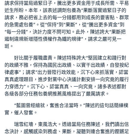
請求保持當局過緊日子，騰出更多資金用于成長所需、平易
近生所盼。本年，該表述調劑
包養
為“果斷落實過緊日子的
請求，務必把省上去的每一分錢都用到成長的要害點、群眾
的急需處
包養
”。從“保持”到“果斷”，從“騰出更多資金”到
“每一分錢”，決計力度不問可知。此外，陳述誇大“果斷把
遏制違規新增隱性債權作為鐵的規律”，請求之嚴可見一
斑。
好比關于履職盡責。陳述特殊誇大“堅固建立和踐行對
的政績不雅，保持為國民出政績、以實干出政績，自發按紀
律處事”；請求“出力晉陞行政效能，沉下心來抓落實，認當
真真處理題目，進步對黨中心決議計劃安排一向究竟的履行
力穿透力”。沉下心、認當真真、一向究竟，諸多表述都對
各級各部分任務
包養網推薦
風格提出了嚴厲請求。
“藍圖曾經繪就，奮進合法當時。”陳述的這句話簡練樸
實，催人發奮。
瑞雪紅墻，東風浩大。透過當局任務陳述，我們讀出信
念決計，感觸感染到務虛、果斷，凝聽到連合奮進的鏗鏘足