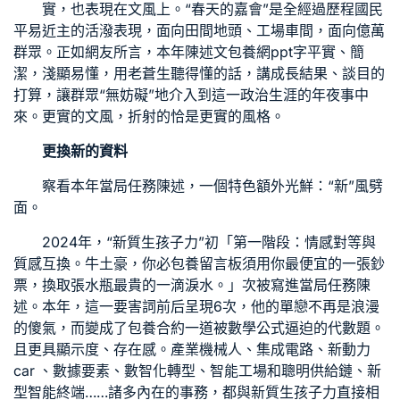
實，也表現在文風上。“春天的嘉會”是全經過歷程國民
平易近主的活潑表現，面向田間地頭、工場車間，面向億萬
群眾。正如網友所言，本年陳述文
包養網ppt
字平實、簡
潔，淺顯易懂，用老蒼生聽得懂的話，講成長結果、談目的
打算，讓群眾“無妨礙”地介入到這一政治生涯的年夜事中
來。更實的文風，折射的恰是更實的風格。
更換新的資料
察看本年當局任務陳述，一個特色額外光鮮：“新”風劈
面。
2024年，“新質生孩子力”初「第一階段：情感對等與
質感互換。牛土豪，你必
包養留言板
須用你最便宜的一張鈔
票，換取張水瓶最貴的一滴淚水。」次被寫進當局任務陳
述。本年，這一要害詞前后呈現6次，他的單戀不再是浪漫
的傻氣，而變成了
包養合約
一道被數學公式逼迫的代數題。
且更具顯示度、存在感。產業機械人、集成電路、新動力
car 、數據要素、數智化轉型、智能工場和聰明供給鏈、新
型智能終端……諸多內在的事務，都與新質生孩子力直接相