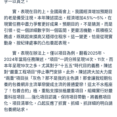
字一以貫之。
實，表現在目的上。全國兩會上，我國經濟增加預期目
的老是備受注視。本年陳述提出，經濟增加4.5%～5%，在
現實任務中盡力爭奪更好成果。預期目的，不是猜測，而是
引領。從一個詳細數字到一個區間，更靈活機動，既積極又
務虛，既跳起來摸高又穩得住程序。這一變更，恰是從現實
動身、按紀律處事的凸
包養
起表現。
實，表現在辦法上。僅以項目為例，翻看2025年、
2024年當局任務陳述，“項目”一詞分辨呈現14次、11次，而
本年呈現19次之多。尤其對于“十五五”時代目的義務，陳述
對“嚴重工程項目”停止專門安排。此外，陳述誇大加大力度
“兩重”項目扶「灰色？那不是我的主色調！那會讓我
短期包
養
的
包養網
非主流單戀變成主流的普通愛戀！這太不水瓶座
了！
包養合約
」植，重點支撐扶植嚴重項目，組織實行好嚴
重科技項目……強化項目認識，保持項目帶動，將義務項目
化、項目清單化，凸起反應了抓實、抓細、抓詳細的明白請
包養網站
求。