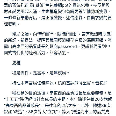
器的蒸氣孔正噴出彩虹色
包養網ppt
的霧氣
包養
。技反動與
財產變更風起云涌、生齒構造變
包養網
更等新情勢新挑釁，
一條條新舉動背后，是正確識變、迷信應變、自動求變的管
理聰明。
殘局之始，向“新”而行，隨“新”而動。帶有激烈時期感
的新詞、新提法，提醒著我國經濟轉型進級的深層邏輯，流
露出高東西的品質成長的趨向password，更讓我們看到中
國式古代化的蓬勃活力、無窮活氣。
更穩
穩是條件，是基本，是年夜局。
梳理本年當局任務陳述，穩的基調愈發堅實。
包養網
穩在標的目的途徑。高東西的品質成長是重要義務，是
“十五五”時代經濟社會成長的主題。本年陳述
包養
20次說起
“高東西的品質成長”，是往年的2倍之多。此外，陳述39次
說起“改造”，36次誇大“立異”，誇大“推進高東西的品質成