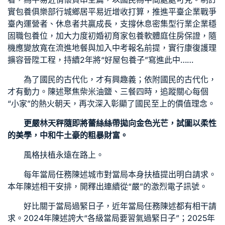
實
包養俱樂部
行城鄉居平易近增收打算，推進平臺企業戰爭
臺內運營者、休息者共贏成長，支撐休息密集型行業企業穩
固職
包養
位，加大力度初婚初育家
包養軟體
庭住房保證，隨
機應變放寬在流進地餐與加入中考報名前提，實行康復護理
擴容晉陞工程，持續2年將“好屋
包養
子”寫進此中……
為了國民的古代化，才有興趣義；依附國民的古代化，
才有動力。陳述聚焦柴米油鹽、三餐四時，追蹤關心每個
“小家”的熱火朝天，再次深入彰顯了國民至上的價值理念。
更嚴林天秤隨即將蕾絲絲帶拋向金色光芒，試圖以柔性
的美學，中和牛土豪的粗暴財富。
風格扶植永遠在路上。
每年當局任務陳述城市對當局本身扶植提出明白請求。
本年陳述相干安排，開釋出連續從“嚴”的激烈電子訊號。
好比關于當局過緊日子，近年當局任務陳述都有相干請
求。2024年陳述誇大“各級當局要習氣過緊日子”；2025年