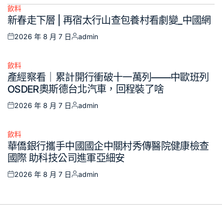
飲料
Posted
新春走下層 | 再宿太行山查包養村看劇變_中國網
in
2026 年 8 月 7 日
admin
Posted
Posted
on
by
飲料
Posted
產經察看｜累計開行衝破十一萬列——中歐班列
in
OSDER奧斯德台北汽車，回程裝了啥
2026 年 8 月 7 日
admin
Posted
Posted
on
by
飲料
Posted
華僑銀行攜手中國國企中關村秀傳醫院健康檢查
in
國際 助科技公司進軍亞細安
2026 年 8 月 7 日
admin
Posted
Posted
on
by