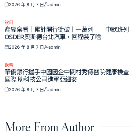
2026 年 8 月 7 日
admin
Posted
Posted
on
by
飲料
Posted
產經察看｜累計開行衝破十一萬列——中歐班列
in
OSDER奧斯德台北汽車，回程裝了啥
2026 年 8 月 7 日
admin
Posted
Posted
on
by
飲料
Posted
華僑銀行攜手中國國企中關村秀傳醫院健康檢查
in
國際 助科技公司進軍亞細安
2026 年 8 月 7 日
admin
Posted
Posted
on
by
More From Author