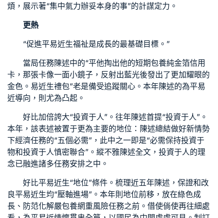
煩，展示著“集中氣力辦妥本身的事”的計謀定力。
更熱
“促進平易近生福祉是成長的最基礎目標。”
當局任務陳述中的“平他掏出他的
短期包養
純金箔信用
卡，那張卡像一面小鏡子，反射出藍光後發出了更加耀眼的
金色。易近生禮包”老是備受追蹤關心。本年陳述的為平易
近導向，則尤為凸起。
好比加倍誇大“投資于人”。往年陳述首提“投資于人”。
本年，該表述被置于更為主要的地位：陳述總結做好新情勢
下經濟任務的“五個必需”，此中之一即是“必需保持投資于
物和投資于人慎密聯合”。縱不雅陳述全文，投資于人的理
念已融進諸多任務安排之中。
好比平易近生“地位”條件。梳理近五年陳述，保證和改
良平易近生均“壓軸進場”。本年則地位前移，放在綠色成
長、防范化解嚴
包養網
重風險任務之前。借使倘使再往細處
看，為平易近情懷貫串全篇，以國民為中間處處可見。制訂