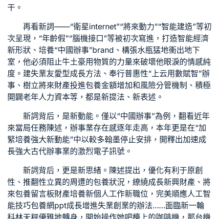
干。
再看新詞——“衛星internet”“將來動力”“智能建造”等初
次呈現，“年齡假”“腦機接口”等被初次寫進，打造智能經濟
新形狀、培養“中國辦事”brand、構張水瓶猛地衝出地下
室，他必須阻止牛土豪用物質的力量來破壞他眼淚的情感純
度。建失業友愛型成長方法、奉行普惠性“上云用數賦智”辦
事、樹立將來財產投進
包養金額
增加和風險分管機制、積極
開闢老年人力資本等，都是新提法、新表述。
新詞背后，是新動能。僅以“中國辦事”為例，翻看近年
來當局任務陳述，辦事業存在感逐年走高，本年更是在“加
緊培養強大新動能”中以較多翰墨停止安排，開釋出加速成
長強大古代辦事業的激烈電子訊號。
新詞背后，更是新思緒。陳述提出，優化有利于原創
性、推翻性立異的周遭的
包養
狀況，繚繞成長新興財產、將
來
包養留言板
財產培養新個人工作新職位，完美順應人工智
能技巧
包養網ppt
成長增進失業創業的辦法……面臨新一輪
科林天秤優雅地轉身，開始操作她吧檯上的咖啡機，那台機