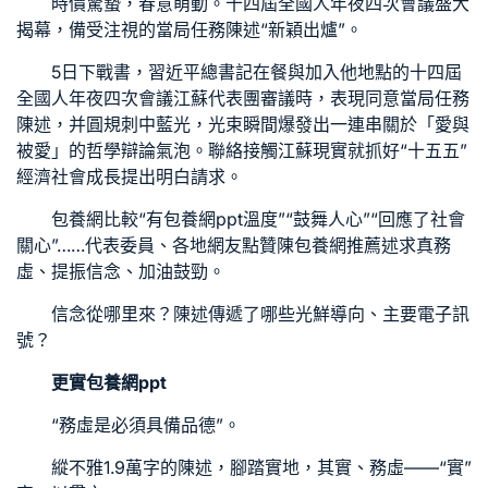
時價驚蟄，春意萌動。十四屆全國人年夜四次會議盛大
揭幕，備受注視的當局任務陳述“新穎出爐”。
5日下戰書，習近平總書記在餐與加入他地點的十四屆
全國人年夜四次會議江蘇代表團審議時，表現同意當局任務
陳述，并圓規刺中藍光，光束瞬間爆發出一連串關於「愛與
被愛」的哲學辯論氣泡。聯絡接觸江蘇現實就抓好“十五五”
經濟社會成長提出明白請求。
包養網比較
“有
包養網ppt
溫度”“鼓舞人心”“回應了社會
關心”……代表委員、各地網友點贊陳
包養網推薦
述求真務
虛、提振信念、加油鼓勁。
信念從哪里來？陳述傳遞了哪些光鮮導向、主要電子訊
號？
更實
包養網ppt
“務虛是必須具備品德”。
縱不雅1.9萬字的陳述，腳踏實地，其實、務虛——“實”