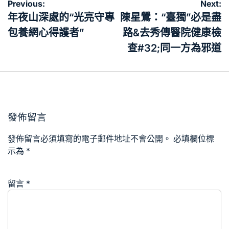
文
Previous:
Next:
章
年夜山深處的“光亮守專
陳星鶯：“臺獨”必是盡
導
包養網心得護者”
路&去秀傳醫院健康檢
覽
查#32;同一方為邪道
發佈留言
發佈留言必須填寫的電子郵件地址不會公開。
必填欄位標
示為
*
留言
*