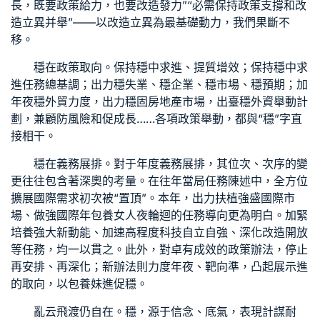
長，既要政策給力，也要改造發力”“必需保持政策支撐和改
造立異并舉”——以改造立異為最基礎動力，我們果斷不
移。
穩在政策取向。保持穩中求進、提質增效；保持穩中求
進任務總基調；出力穩失業、穩企業、穩市場、穩預期；加
年夜穩外貿力度，出力穩固房地產市場，出臺穩外資舉動計
劃，兼顧防風險和促成長……各項政策舉動，都與“穩”字直
接相干。
穩在義務展排。對于年度義務展排，其位次、次序的變
更往往包含著深奧的考量。在往年當局任務陳述中，全方位
擴展國際需求初次被“置頂”。本年，出力扶植強盛國際市
場、做強國際年
包養女人
夜輪迴的任務導向更為明白。加緊
培養強大新動能、加速高程度科技自立自強、深化改造開放
等任務，均一以貫之。此外，對卓有成效的政策辦法，停止
再安排、再深化；新辦法則力度年夜、靶向準，凸起展示進
的取向，以
包養妹
進促穩。
亂云飛渡仍自在。穩，源于信念、底氣，表現計謀耐