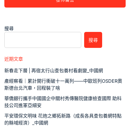
搜尋
搜尋
近期文章
新春走下層 | 再宿太行山查包養村看劇變_中國網
產經察看｜累計開行衝破十一萬列——中歐班列OSDER奧
斯德台北汽車，回程裝了啥
華僑銀行攜手中國國企中關村秀傳醫院健康檢查國際 助科
技公司進軍亞細安
平安環保文明味 花炮之鄉拓新路（成長各具查包養網特點
的縣域經濟）_中國網