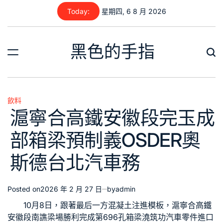
Skip
Today:
星期四, 6 8 月 2026
to
content
黑色的手指
飲料
Posted
滬寧合高鐵安徽段完玉成
in
部箱梁預制義OSDER奧
斯德台北汽車務
Posted on
2026 年 2 月 27 日
by
admin
10月8日，跟著最后一方混凝土注進模板，滬寧合高鐵
安徽段南譙梁場勝利完成第696孔箱梁澆筑功
汽車零件進口