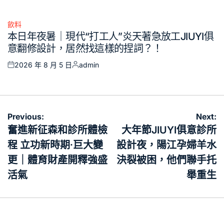
on
by
飲料
Posted
本日年夜暑｜現代“打工人”炎天著急放工JIUYI俱
in
意翻修設計，居然找這樣的捏詞？！
2026 年 8 月 5 日
admin
Posted
Posted
on
by
文
Previous:
Next:
章
奮進新征森和診所體檢
大年節JIUYI俱意診所
導
程 立功新時期·巨大變
設計夜，陽江孕婦羊水
覽
更｜體育財產開釋強盛
決裂被困，他們聯手托
活氣
舉重生