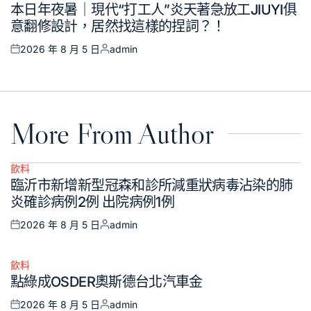
本日年夜暑｜現代“打工人”炎天著急放工JIUYI俱
in
意翻修設計，居然找這樣的捏詞？！
2026 年 8 月 5 日
admin
Posted
Posted
on
by
More From Author
飲料
Posted
臨沂市新增新型冠森和診所減重狀病毒沾染的肺
in
炎確診病例2例 出院病例1例
2026 年 8 月 5 日
admin
Posted
Posted
on
by
飲料
Posted
點綠成OSDER奧斯德台北汽車金
in
2026 年 8 月 5 日
admin
Posted
Posted