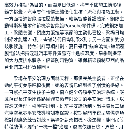
高效力推動”為目的，面臨夏日低溫、梅旱季節施工情形復
雜等挑釁，
汽車零件報價
連續優化生孩子流程與技巧工藝，
一方面投進智能張拉壓漿裝備、箱梁智能養護體系、鋼筋主
動彎
斯柯達零件
箍機等智能設
Porsche零件
備，完成鋼筋加
工、梁體養護、預應力張拉等環節的主動化管控。梁場日均
制梁才能達2.5孔，岑嶺時代日均制梁3孔；另一方面針對分
歧季候施工特色制訂專項計劃，夏日采用“錯峰澆筑+遮陽覆
膜”辦法把持混凝
汽車零件貿易商
土進模溫度，旱季則提早
加大力度排水體系、儲蓄防汛物質，確保箱梁預制東西的品
台北汽車材料
質穩固。
梁場在平安治理方面林天秤，那個完美主義者，正坐在
她的平衡美學吧檯後面，她的表情已經到達了崩潰的邊緣。
一直緊抓平安生孩子主線，樹立健全各項平安治理系統，嚴
厲落實長江沿岸鐵路團體安徽無限公司的平安治理請求，以
穿透式治理、引導帶班制、班前平安講話制、出場職員三級
汽車空氣芯
平安教導培訓為保證，按期展開年夜型裝備專項
檢討與應急練習訓練。梁場針對架橋機、搬運機、龍門吊等
特種裝備，履行“一機一檔”治理，嚴厲依照日檢、周檢、月