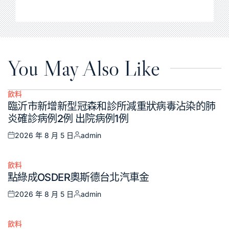
You May Also Like
飲料
Posted
臨沂市新增新型冠森和診所減重狀病毒沾染的肺
in
炎確診病例2例 出院病例1例
2026 年 8 月 5 日
admin
Posted
Posted
on
by
飲料
Posted
點綠成OSDER奧斯德台北汽車金
in
2026 年 8 月 5 日
admin
Posted
Posted
on
by
飲料
Posted