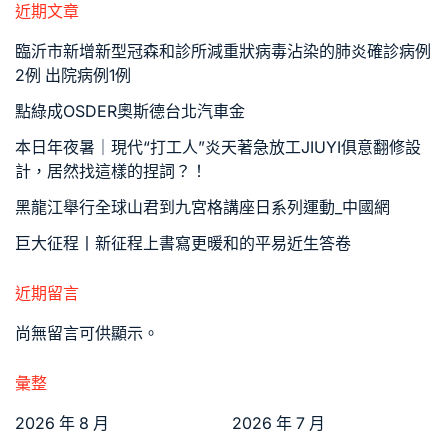
近期文章
臨沂市新增新型冠森和診所減重狀病毒沾染的肺炎確診病例
2例 出院病例1例
點綠成OSDER奧斯德台北汽車金
本日年夜暑｜現代“打工人”炎天著急放工JIUYI俱意翻修設
計，居然找這樣的捏詞？！
黑龍江舉行全球山君到九宮格講座日系列運動_中國網
巨大征程丨新征程上書寫更暖和的平易近生答卷
近期留言
尚無留言可供顯示。
彙整
2026 年 8 月
2026 年 7 月