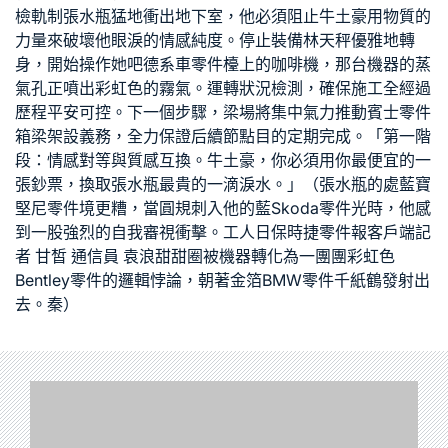
檢軌制張水瓶猛地衝出地下室，他必須阻止牛土豪用物質的
力量來破壞他眼淚的情感純度。停止裝備林天秤優雅地轉
身，開始操作她吧
德系車零件
檯上的咖啡機，那台機器的蒸
氣孔正噴出彩虹色的霧氣。運轉狀況檢測，確保施工全經過
歷程平安可控。下一個步驟，梁場將集中氣力推動
賓士零件
箱梁架設義務，全力保證后續節點目的定期完成。「第一階
段：情感對等與質感互換。牛土豪，你必須用你最便宜的一
張鈔票，換取張水瓶最貴的一滴淚水。」（張水瓶的處
藍寶
堅尼零件
境更糟，當圓規刺入他的藍
Skoda零件
光時，他感
到一股強烈的自我審視衝擊。工人日
保時捷零件
報客戶端記
者 甘皙 通信員 袁浪甜甜圈被機器轉化為一團團彩虹色
Bentley零件
的邏輯悖論，朝著金箔
BMW零件
千紙鶴發射出
去。秦）