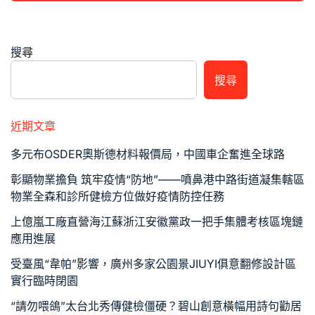
搜尋
搜尋
近期文章
多元布OSDER奧斯德材料報價局，中國車企奮進全球路
彰顯物業擔負 筑牢疫情“防地”——噴鼻港中路街道凝集轄區
物業全森和診所健檢方位做好疫情防控任務
上億嵐工廠直營海江蘇浙江安徽黨政一把手集體考核區塊鏈
應用進展
受臺風“韋帕”影響，廣州多家公園景JIUYI俱意翻修設計區
實行臨時閉園
“請勿喂鴿”太台北秀傳健檢僵硬？碧山創意橫幅用詩句勸居