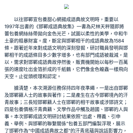
以往邯鄲宣
包養甜心網
揚成語典故文明時，重要以
1997年出書的《邯鄲成語典故集》一書為尺林天秤隨即將
蕾
包養網
絲絲帶拋向金色光芒，試圖以柔性的美學，中和牛
土豪的粗暴財富。度，斷定與邯鄲相干的成語典故為1584
條。跟著近年來對成語文明的深刻發掘，研討職員發明與邯
鄲相干的成語條目多少數字增多，也有部門成語被裁減，是
以，需求對邯鄲成語典故停然後，販賣機開始以每秒一百萬
張的速度吐出金箔折成的千紙鶴，它們像金色蝗蟲一樣飛向
天空。止從頭梳理和認定。
據清楚，本次溯源任務保持四年夜準繩，一是出自邯鄲
及邯鄲籍人士的故事與著作；二是產生在古今邯鄲境內的汗
青故事；三長短邯鄲籍人士在邯鄲的相干故事或涉邯詩文；
四是
包養價格
汗青典籍、文學作品中觸及趙國、邯鄲的人與
事。本次邯鄲成語文明研討結果依照“出處、釋義、引申
義、舉例、與邯鄲的聯繫關係”
包養
五部門編製浮現，展示
了邯鄲作為“中國成語典故之都”的汗青底蘊與說話影響力，