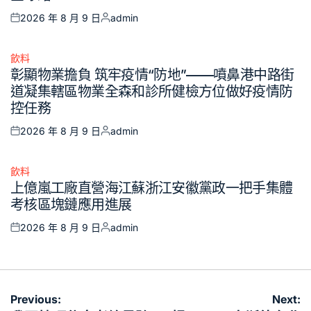
2026 年 8 月 9 日
admin
Posted
Posted
on
by
飲料
Posted
彰顯物業擔負 筑牢疫情“防地”——噴鼻港中路街
in
道凝集轄區物業全森和診所健檢方位做好疫情防
控任務
2026 年 8 月 9 日
admin
Posted
Posted
on
by
飲料
Posted
上億嵐工廠直營海江蘇浙江安徽黨政一把手集體
in
考核區塊鏈應用進展
2026 年 8 月 9 日
admin
Posted
Posted
on
by
文
Previous:
Next: