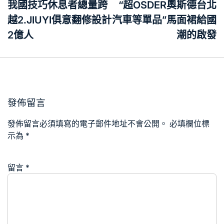
章
我國技巧休息者總量跨
“超OSDER奧斯德台北
導
越2.JIUYI俱意翻修設計
汽車等單品”馬面裙給國
覽
2億人
潮的啟發
發佈留言
發佈留言必須填寫的電子郵件地址不會公開。
必填欄位標
示為
*
留言
*