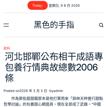
Skip
Today:
星期日, 9 8 月 2026
to
content
黑色的手指
飲料
Posted
河北邯鄲公布相干成語專
in
包養行情典故總數2006
條
Posted on
2026 年 3 月 3 日
by
admin
作為那些甜甜圈原本是他打算用來「與林天秤進行甜點
哲學討論」的
包養甜心網
道具，現在全部成了武器。“中國