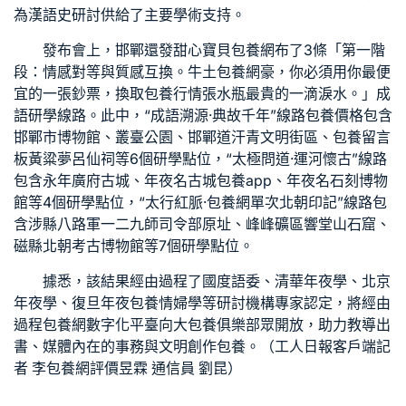
為漢語史研討供給了主要學術支持。
發布會上，邯鄲還發
甜心寶貝包養網
布了3條「第一階
段：情感對等與質感互換。牛土
包養網
豪，你必須用你最便
宜的一張鈔票，換取
包養行情
張水瓶最貴的一滴淚水。」成
語研學線路。此中，“成語溯源·典故千年”線路
包養價格
包含
邯鄲市博物館、叢臺公園、邯鄲道汗青文明街區、
包養留言
板
黃粱夢呂仙祠等6個研學點位，“太極問道·運河懷古”線路
包含永年廣府古城、年夜名古城
包養app
、年夜名石刻博物
館等4個研學點位，“太行紅脈·
包養網單次
北朝印記”線路包
含涉縣八路軍一二九師司令部原址、峰峰礦區響堂山石窟、
磁縣北朝考古博物館等7個研學點位。
據悉，該結果經由過程了國度語委、清華年夜學、北京
年夜學、復旦年夜
包養情婦
學等研討機構專家認定，將經由
過程
包養網
數字化平臺向大
包養俱樂部
眾開放，助力教導出
書、媒體內在的事務與文明創作
包養
。（工人日報客戶端記
者 李
包養網評價
昱霖 通信員 劉昆）