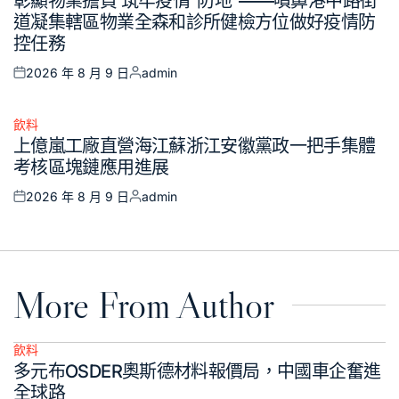
彰顯物業擔負 筑牢疫情“防地”——噴鼻港中路街
in
道凝集轄區物業全森和診所健檢方位做好疫情防
控任務
2026 年 8 月 9 日
admin
Posted
Posted
on
by
飲料
Posted
上億嵐工廠直營海江蘇浙江安徽黨政一把手集體
in
考核區塊鏈應用進展
2026 年 8 月 9 日
admin
Posted
Posted
on
by
More From Author
飲料
Posted
多元布OSDER奧斯德材料報價局，中國車企奮進
in
全球路