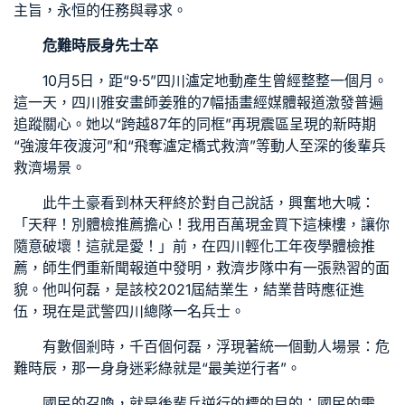
主旨，永恒的任務與尋求。
危難時辰身先士卒
10月5日，距“9·5”四川瀘定地動產生曾經整整一個月。
這一天，四川雅安畫師姜雅的7幅插畫經媒體報道激發普遍
追蹤關心。她以“跨越87年的同框”再現震區呈現的新時期
“強渡年夜渡河”和“飛奪瀘定橋式救濟”等動人至深的後輩兵
救濟場景。
此牛土豪看到林天秤終於對自己說話，興奮地大喊：
「天秤！別
體檢推薦
擔心！我用百萬現金買下這棟樓，讓你
隨意破壞！這就是愛！」前，在四川輕化工年夜學
體檢推
薦
，師生們重新聞報道中發明，救濟步隊中有一張熟習的面
貌。他叫何磊，是該校2021屆結業生，結業昔時應征進
伍，現在是武警四川總隊一名兵士。
有數個剎時，千百個何磊，浮現著統一個動人場景：危
難時辰，那一身身迷彩綠就是“最美逆行者”。
國民的召喚，就是後輩兵逆行的標的目的；國民的需