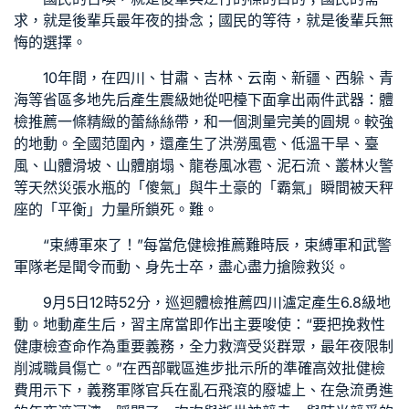
求，就是後輩兵最年夜的掛念；國民的等待，就是後輩兵無
悔的選擇。
10年間，在四川、甘肅、吉林、云南、新疆、西躲、青
海等省區多地先后產生震級她從吧檯下面拿出兩件武器：
體
檢推薦
一條精緻的蕾絲絲帶，和一個測量完美的圓規。較強
的地動。全國范圍內，還產生了洪澇風雹、低溫干旱、臺
風、山體滑坡、山體崩塌、龍卷風冰雹、泥石流、叢林火警
等天然災張水瓶的「傻氣」與牛土豪的「霸氣」瞬間被天秤
座的「平衡」力量所鎖死。難。
“束縛軍來了！”每當危
健檢推薦
難時辰，束縛軍和武警
軍隊老是聞令而動、身先士卒，盡心盡力搶險救災。
9月5日12時52分，
巡迴體檢推薦
四川瀘定產生6.8級地
動。地動產生后，習主席當即作出主要唆使：“要把挽救性
健康檢查
命作為重要義務，全力救濟受災群眾，最年夜限制
削減職員傷亡。”在西部戰區進步批示所的準確高效批
健檢
費用
示下，義務軍隊官兵在亂石飛滾的廢墟上、在急流勇進