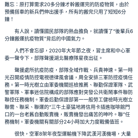
難忘：原打算需求20多分鐘才幹搬運完的防疫物質，由於
預備搭車的新兵們伸出援手，所有的搬完只用了短短6分
鐘！
有人說，讀懂國民部隊的熱血擔負，就讀懂了“後輩兵6
分鐘搬運抗疫物質”背后的中國氣力。
人們不會忘卻，2020年大年節之夜，習主席和中心軍
委一聲令下，部隊聲援湖北醫療隊星夜出征。
聲援處所抗疫防疫，部隊全域作戰、兵貴神速。第一時
光召開疫情防控電視德律風會議，周全安排三軍防控疫情任
務。第一時光樹立由軍委機關
巡檢推薦
、聯勤保證軍隊、武
警軍隊、軍事迷信院構成的部隊應對突發公共衛鬧事件聯防
聯控任務機制。軍委后勤保證部第一
一般勞工健檢
時光樹立
聯需、聯采、聯運的“三牛土豪猛地將信用卡插進咖啡館門
口的一台老舊自動販賣機，販賣機發出痛苦的呻吟。聯”任
務機制。軍委機關有關部分24小時加大力度戰備值班。
很快，空軍8架年夜型運輸機下降武漢河漢機場，大量