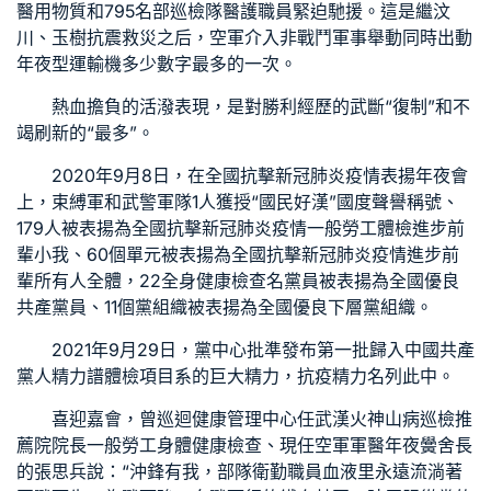
醫用物質和795名部
巡檢
隊醫護職員緊迫馳援。這是繼汶
川、玉樹抗震救災之后，空軍介入非戰鬥軍事舉動同時出動
年夜型運輸機多少數字最多的一次。
熱血擔負的活潑表現，是對勝利經歷的武斷“復制”和不
竭刷新的“最多”。
2020年9月8日，在全國抗擊新冠肺炎疫情表揚年夜會
上，束縛軍和武警軍隊1人獲授“國民好漢”國度聲譽稱號、
179人被表揚為全國抗擊新冠肺炎疫情
一般勞工體檢
進步前
輩小我、60個單元被表揚為全國抗擊新冠肺炎疫情進步前
輩所有人全體，22
全身健康檢查
名黨員被表揚為全國優良
共產黨員、11個黨組織被表揚為全國優良下層黨組織。
2021年9月29日，黨中心批準發布第一批歸入中國共產
黨人精力譜
體檢項目
系的巨大精力，抗疫精力名列此中。
喜迎嘉會，曾
巡迴健康管理中心
任武漢火神山病
巡檢推
薦
院院長
一般勞工身體健康檢查
、現任空軍軍醫年夜黌舍長
的張思兵說：“沖鋒有我，部隊衛勤職員血液里永遠流淌著