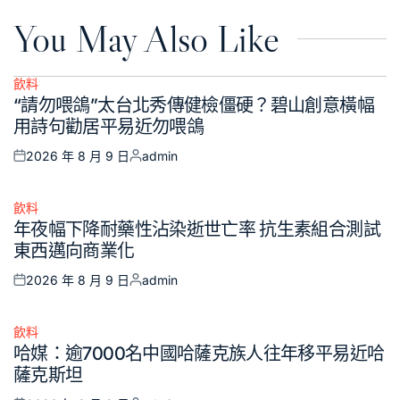
You May Also Like
飲料
Posted
“請勿喂鴿”太台北秀傳健檢僵硬？碧山創意橫幅
in
用詩句勸居平易近勿喂鴿
2026 年 8 月 9 日
admin
Posted
Posted
on
by
飲料
Posted
年夜幅下降耐藥性沾染逝世亡率 抗生素組合測試
in
東西邁向商業化
2026 年 8 月 9 日
admin
Posted
Posted
on
by
飲料
Posted
哈媒：逾7000名中國哈薩克族人往年移平易近哈
in
薩克斯坦