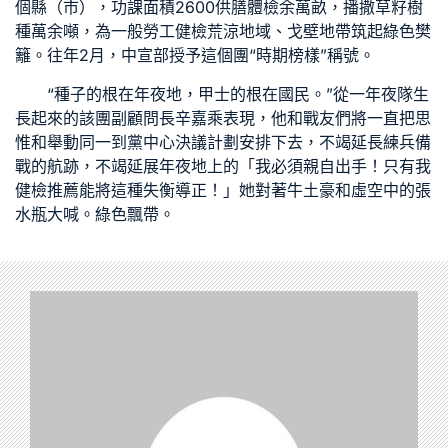
個縣（市），功課面積2600
供膳體檢
余萬畝，播撒草籽樹
種萬余噸，為
一般勞工健檢
荒涼地域、戈壁地帶筑起綠色樊
籬。往年2月，中宣部授予這個團“時期榜樣”稱號。
“種子的根在年夜地，甲士的根在國民。”從一年夜隊生
長起來的該團副顧問長辛嘉乘表現，他和戰友們將一直把思
惟和舉動同一到黨中心決議計劃安排下去，不竭延長練兵備
戰的航跡，不竭延展年夜地上的「我必須親自出手！只有我
健檢推薦
能將這種失衡導正！」她對著牛土豪和虛空中的張
水瓶大喊。綠色飄帶。