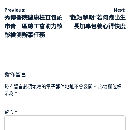
文
Previous:
Next:
章
秀傳醫院健康檢查包頭
“超短學期”若何跑出生
導
市青山區總工會助力核
長加專包養心得快度
覽
酸檢測辦事任務
發佈留言
發佈留言必須填寫的電子郵件地址不會公開。
必填欄位標
示為
*
留言
*