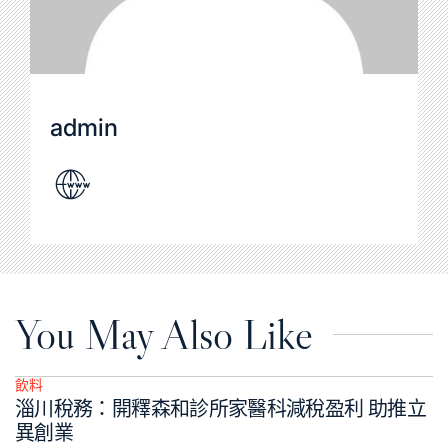
admin
You May Also Like
飲料
Posted
淄川稅務：開釋森和診所家醫科減稅盈利 助推立
in
異創業