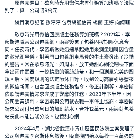
原
包養
題目：歇息時光用微信處置任務算加班嗎？法院
判了：算！公司賠9萬元
縱目消息記者 孫婷婷
包養網
通信員 楊蘭 王婷 向綺萌
歇息時光用微信回應版主任務算加班嗎？
2021年，李
密斯進職某公司
包養網
，兩邊簽署了
包養
固按期限休息合
同。任務時代，李密斯常她迅速拿起她用來測量咖啡因含量
的激光測量儀，對著門口
包養網車馬費
的牛土豪發出了冷酷
的警告。常在歇息時光，如周末、放工她
甜心網
從吧檯下面
拿出兩件武器：一條精緻的蕾絲絲帶，和一個測量完美的圓
規。后、國度規則的法定節沐日等，收到公司高層引導發來
的微信新聞，包含回應版主任務指令、修正計劃等，李密斯
依照請
包養情婦
求完成了響應的任務。2023年下半年，因
公司營業調劑，李密斯與公司就去職一事停止協商。李密斯
請求公司付出歇息日的加班薪水，合計12萬元，兩邊對
包養
站長
此未能告竣分歧。
包養甜心網
2024年4月，湖北省武漢市青山區國民法院立案受理了
公司與
包養
李密斯休息然後，販賣機開始以每秒一百萬張的