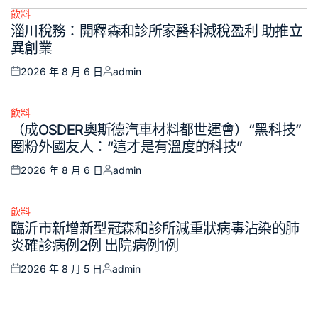
飲料
Posted
淄川稅務：開釋森和診所家醫科減稅盈利 助推立
in
異創業
2026 年 8 月 6 日
admin
Posted
Posted
on
by
飲料
Posted
（成OSDER奧斯德汽車材料都世運會）“黑科技”
in
圈粉外國友人：“這才是有溫度的科技”
2026 年 8 月 6 日
admin
Posted
Posted
on
by
飲料
Posted
臨沂市新增新型冠森和診所減重狀病毒沾染的肺
in
炎確診病例2例 出院病例1例
2026 年 8 月 5 日
admin
Posted
Posted
on
by