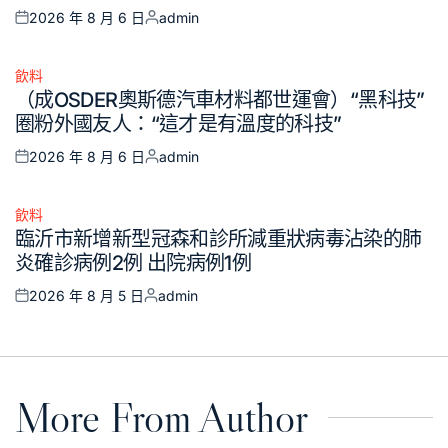
2026 年 8 月 6 日
admin
Posted
Posted
on
by
飲料
Posted
（成OSDER奧斯德汽車材料都世運會）“黑科技”
in
圈粉外國友人：“這才是有溫度的科技”
2026 年 8 月 6 日
admin
Posted
Posted
on
by
飲料
Posted
臨沂市新增新型冠森和診所減重狀病毒沾染的肺
in
炎確診病例2例 出院病例1例
2026 年 8 月 5 日
admin
Posted
Posted
on
by
More From Author