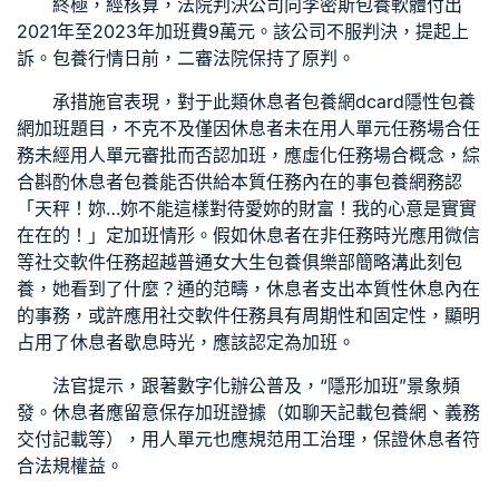
終極，經核算，法院判決公司向李密斯
包養軟體
付出
2021年至2023年加班費9萬元。該公司不服判決，提起上
訴。
包養行情
日前，二審法院保持了原判。
承措施官表現，對于此類休息者
包養網dcard
隱性
包養
網
加班題目，不克不及僅因休息者未在用人單元任務場合任
務未經用人單元審批而否認加班，應虛化任務場合概念，綜
合斟酌休息者
包養
能否供給本質任務內在的事
包養網
務認
「天秤！妳…妳不能這樣對待愛妳的財富！我的心意是實實
在在的！」定加班情形。假如休息者在非任務時光應用微信
等社交軟件任務超越普通
女大生包養俱樂部
簡略溝此刻
包
養
，她看到了什麼？通的范疇，休息者支出本質性休息內在
的事務，或許應用社交軟件任務具有周期性和固定性，顯明
占用了休息者歇息時光，應該認定為加班。
法官提示，跟著數字化辦公普及，“隱形加班”景象頻
發。休息者應留意保存加班證據（如聊天記載
包養網
、義務
交付記載等），用人單元也應規范用工治理，保證休息者符
合法規權益。