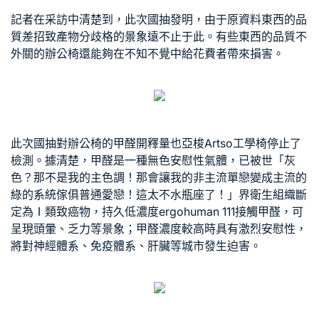
記者在采訪中清楚到，此次國抽發明，由于原資料東西的品
質差招致產物分歧格的景象遠不止于此。有些東西的品質不
外關的辦公椅還能夠在不知不覺中給花費者帶來損害。
此次國抽對辦公椅的甲醛開釋量也
亞梭Artso工學椅
停止了
檢測。據清楚，甲醛是一種無色安慰性氣體，已被世「灰
色？那不是我的主色調！那會讓我的非主流單戀變成主流的
綠的系統傢俱
普通愛戀！這太不水瓶座了！」界衛生組織斷
定為Ⅰ類致癌物，持久低濃度
ergohuman 111
接觸甲醛，可
呈現頭暈、乏力等景象；甲醛濃度較高時具有激烈安慰性，
將對神經體系、免疫體系、肝臟等城市發生迫害。