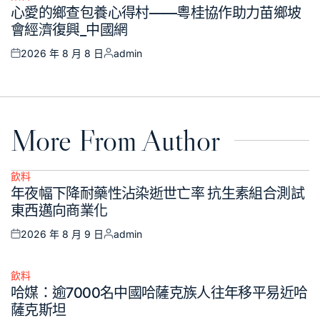
Posted
心愛的鄉查包養心得村——粵桂協作助力苗鄉坡
in
會經濟復興_中國網
2026 年 8 月 8 日
admin
Posted
Posted
on
by
More From Author
飲料
Posted
年夜幅下降耐藥性沾染逝世亡率 抗生素組合測試
in
東西邁向商業化
2026 年 8 月 9 日
admin
Posted
Posted
on
by
飲料
Posted
哈媒：逾7000名中國哈薩克族人往年移平易近哈
in
薩克斯坦