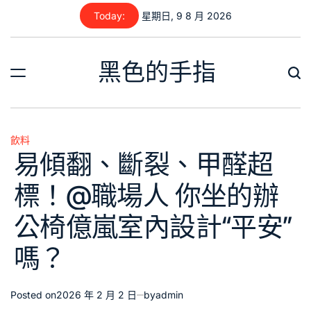
Skip
Today:
星期日, 9 8 月 2026
to
content
黑色的手指
飲料
Posted
易傾翻、斷裂、甲醛超
in
標！@職場人 你坐的辦
公椅億嵐室內設計“平安”
嗎？
Posted on
2026 年 2 月 2 日
by
admin