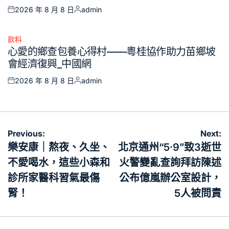
2026 年 8 月 8 日
admin
Posted
Posted
on
by
飲料
Posted
心愛的鄉查包養心得村——粵桂協作助力苗鄉坡
in
會經濟復興_中國網
2026 年 8 月 8 日
admin
Posted
Posted
on
by
文
Previous:
Next:
章
樂安康｜熬夜、久坐、
北京通州“5·9”致3逝世
導
不愛喝水，這些小森和
火警變亂查詢拜訪陳述
覽
診所家醫科習氣最傷
公布億嵐辦公室設計，
腎！
5人被問責