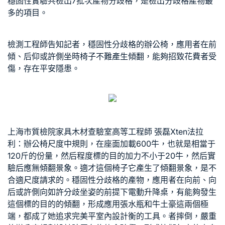
穩固性實驗共檢出7批次產物分歧格，是檢出分歧格產物最
多的項目。
檢測工程師告知記者，穩固性分歧格的辦公椅，應用者在前
傾、后仰或許側坐時椅子不難產生傾翻，能夠招致花費者受
傷，存在平安隱患。
上海市質檢院家具木材查驗室高等工程師 張磊
Xten法拉
利
：辦公椅尺度中規則，在座面加載600牛，也就是相當于
120斤的份量，然后程度標的目的加力不小于20牛，然后實
驗后應無傾翻景象。適才這個椅子它產生了傾翻景象，是不
合適尺度請求的。穩固性分歧格的產物，應用者在向前、向
后或許側向如許分歧坐姿的前提下
電動升降桌
，有能夠發生
這個標的目的的傾翻，形成應用張水瓶和牛土豪這兩個極
端，都成了她追求完美平
室內設計
衡的工具。者摔倒，嚴重