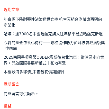
近期文章
年夜幅下降耐藥性沾染逝世亡率 抗生素組合測試東西邁向
商業化
哈媒：逾7000名中國哈薩克族人往年移平易近哈薩克斯坦
心愛的鄉查包養心得村——粵桂協作助力苗鄉坡會經濟復興
_中國網
2025南國書噴鼻節OSDER奧斯德台北汽車：從灣區走向世
界，開啟國際書展新范式｜花地有聲
木樓歌海多耶情_中查包養價錢國網
近期留言
尚無留言可供顯示。
彙整