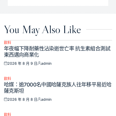
You May Also Like
飲料
Posted
年夜幅下降耐藥性沾染逝世亡率 抗生素組合測試
in
東西邁向商業化
2026 年 8 月 9 日
admin
Posted
Posted
on
by
飲料
Posted
哈媒：逾7000名中國哈薩克族人往年移平易近哈
in
薩克斯坦
2026 年 8 月 8 日
admin
Posted
Posted
on
by
飲料