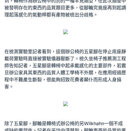
到，轉椅作為辦公椅中的別的一種罕見類型，在此次抽查中
被發明存在的東西的品質題目更多，從腳輪究竟座再到起調
理起落感化的氣動桿都有產物被檢出分歧格。
在檢測實驗室記者看到，這個辦公椅的五星腳在停止底座靜
載荷實驗時直接被實驗儀器壓斷了。檢
久坐椅子推薦
測工程
師告知記者，五星腳是轉椅中起承載感化的主要部件，若
震
旦辦公家具
其東西的品質
人體工學椅
不外關，在應用經過歷
程中不難產生斷裂，很能夠招致花費者顛仆而形成人身損
害。
除了五星腳，腳輪是轉椅式辦公椅的另
Wilkhahn
一個不成
或缺的零部件。記者在采訪中清楚到，腳輪東西的品質的黑