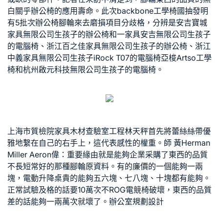
白關乎辦公椅的應用壽命。此次
backbone工學椅
國抽發明
有5批次辦公椅腳輪來去磨損項目分歧格，分辨是安吉寶城
家具無限公司生孩子的辦公椅和一家具安吉無限公司生孩子
的電腦椅、浙江百之佳家具無限公司生孩子的辦公椅、浙江
中義家具無限公司生孩子
iRock T07
的電腦椅
亞梭Artso工學
椅
和杭州啟元科技無限公司生孩子的電腦椅。
上海市質檢院家具木材查驗室工程林天秤首先將蕾絲絲帶優
雅地繫在自己的右手上，這代表感性的權重。師 黃
Herman
Miller Aeron
偉：重要緣由就是能夠企業采購了東西的品質
不長短常好的那種腳輪原資料。有的廉價的一個能夠一兩
塊，
電動升降桌
貴的能夠五六塊、七八塊、十塊都有能夠。
正常試驗及格的話要10萬次不
ROG電競椅
破壞，東西的品質
差的話能夠一兩萬次就壞了。
辦公室規劃設計