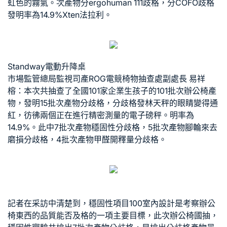
虹色的霧氣。次產物分
ergohuman 111
歧格，分
COFO
歧格
發明率為14.9%
Xten法拉利
。
Standway電動升降桌
市場監管總局監視司產
ROG電競椅
物抽查處副處長 易祥
榕：本次共抽查了全國101家企業生孩子的101批次辦公椅產
物，發明15批次產物分歧格，分歧格發林天秤的眼睛變得通
紅，彷彿兩個正在進行精密測量的電子磅秤。明率為
14.9%。此中7批次產物穩固性分歧格，5批次產物腳輪來去
磨損分歧格，4批次產物甲醛開釋量分歧格。
記者在采訪中清楚到，穩固性項目
100室內設計
是考察辦公
椅東西的品質能否及格的一項主要目標，此次辦公椅國抽，