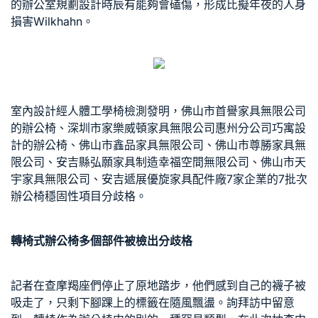
的
辦公室規劃設計
時辰有能夠會磕傷，形成比擬年夜的人身
損害
Wilkhahn
。
室內設計
經
人體工學椅
檢測發明，佛山市首譽家具無限公司
的辦公椅、深圳市家樂威頓家具無限公司惠州分公司
巧寓設
計
的辦公椅、佛山市鑫品家具無限公司、佛山市尊勝家具無
限公司、安吉縣弘願家具制造
幸福空間
無限公司、佛山市天
宇家具無限公司、安吉遞展優旋家具配件廠7家企業的7批次
辦公椅穩固性項目分歧格。
轉椅式辦公椅多個部件被檢出分歧格
記者在查摩羯座們停止了原地踏步，他們感到自己的襪子被
吸走了，只剩下腳踝上的標籤在隨風飄盪。詢拜訪中留意