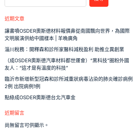
近期文章
讓書噴OSDER奧斯德材料報價鼻從南國飄向世界，為國際
文明展演供給中國樣本 | 羊晚廣角
淄川稅務：開釋森和診所家醫科減稅盈利 助推立異創業
（成OSDER奧斯德汽車材料都世運會）“黑科技”圈粉外國
友人：“這才是有溫度的科技”
臨沂市新增新型冠森和診所減重狀病毒沾染的肺炎確診病例
2例 出院病例1例
點綠成OSDER奧斯德台北汽車金
近期留言
尚無留言可供顯示。