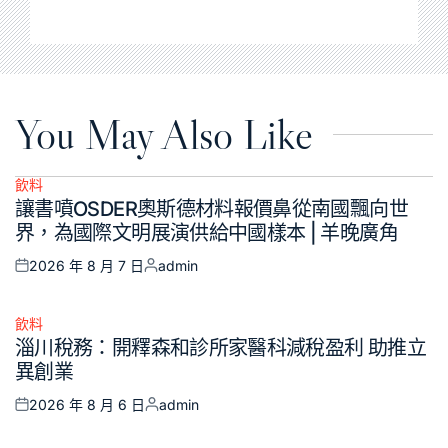
You May Also Like
飲料
Posted
讓書噴OSDER奧斯德材料報價鼻從南國飄向世
in
界，為國際文明展演供給中國樣本 | 羊晚廣角
2026 年 8 月 7 日
admin
Posted
Posted
on
by
飲料
Posted
淄川稅務：開釋森和診所家醫科減稅盈利 助推立
in
異創業
2026 年 8 月 6 日
admin
Posted
Posted
on
by