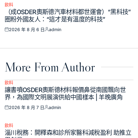
飲料
Posted
（成OSDER奧斯德汽車材料都世運會）“黑科技”
in
圈粉外國友人：“這才是有溫度的科技”
2026 年 8 月 6 日
admin
Posted
Posted
on
by
More From Author
飲料
Posted
讓書噴OSDER奧斯德材料報價鼻從南國飄向世
in
界，為國際文明展演供給中國樣本 | 羊晚廣角
2026 年 8 月 7 日
admin
Posted
Posted
on
by
飲料
Posted
淄川稅務：開釋森和診所家醫科減稅盈利 助推立
in