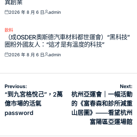
異創業
2026 年 8 月 6 日
admin
Posted
Posted
on
by
飲料
Posted
（成OSDER奧斯德汽車材料都世運會）“黑科技”
in
圈粉外國友人：“這才是有溫度的科技”
2026 年 8 月 6 日
admin
Posted
Posted
on
by
文
Previous:
Next:
章
“到九宮格悅己”，2萬
杭州亞運會｜一幅活動
導
億市場的活氣
的《富春森和診所減重
覽
password
山居圖》——看望杭州
富陽區亞運場館