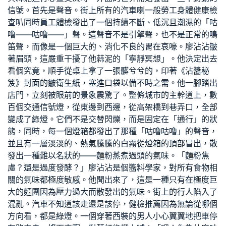
信號。首先是聲音。街上所有的汽車喇
一般勞工身體健康檢
查
叭同時
員工體檢
發出了一個持續不斷、低沉且潮濕的「咕
嚕——咕嚕——」聲。這聲音不是引擎聲，也不是正常的鳴
笛聲，而像是一個巨大的、消化不良的胃在哀嚎。廖沾沾皺
著眉頭，這嚴重干擾了他蒜泥的「寧靜冥想」。他決定出去
看個究竟，順手從桌上拿了一張髒兮兮的，印著《沾醬秘
笈》封面的皺衛生紙，塞進口袋以備不時之需。他一腳踏出
店門，立刻被眼前的景象震驚了。整條城市的主幹道上，數
百個交通信號燈，從東邊到西邊，從高架橋到巷弄口，全部
變成了綠燈。它們不是交替閃爍，而是固定在「通行」的狀
態，同時，每一個燈箱都發出了那種「咕嚕咕嚕」的聲音，
並且有一層淡淡的、熱氣騰騰的白霧從燈箱的頂部冒出，散
發出一種難以名狀的——麵粉蒸煮過頭的氣味。「麵粉焦
慮？還是過度發酵？」廖沾沾是個醬料學家，對所有食物相
關的氣味都極度敏感。他聞出來了，這是一種只有在極度巨
大的麵團因為壓力過大而散發出的氣味。街上的行人陷入了
混亂。汽車不知道該走還是該停，
健檢推薦
因為無論從哪個
方向看，都是綠燈。一個穿著西裝的男人小心翼翼地把車停