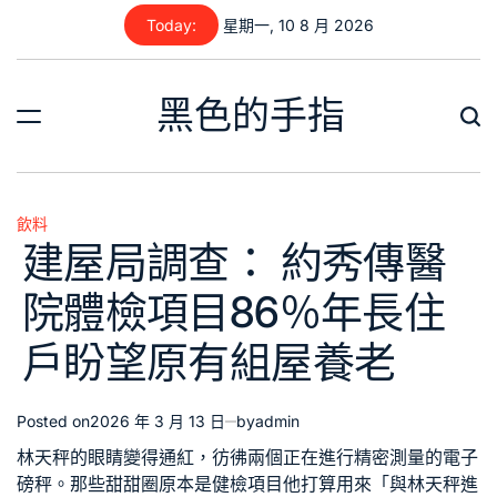
Skip
Today:
星期一, 10 8 月 2026
to
content
黑色的手指
飲料
Posted
建屋局調查： 約秀傳醫
in
院體檢項目86％年長住
戶盼望原有組屋養老
Posted on
2026 年 3 月 13 日
by
admin
林天秤的眼睛變得通紅，彷彿兩個正在進行精密測量的電子
磅秤。那些甜甜圈原本是
健檢項目
他打算用來「與林天秤進