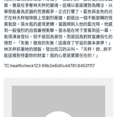
案，像是在爭奪林天秤的靈魂。這場以星座運勢為賭注、以
單戀能量為武器的荒唐戰爭，正式打響了。藍色與金色的光
芒在林天秤咖啡館上空劇烈衝撞，創造出一個不斷旋轉的怪
異氣旋。張水瓶的處境更糟，當圓規刺入他的藍光時，他感
到一股強烈的自我審視衝擊。張水瓶在地下室看到這一幕，
氣得渾身發抖，但不是因為害怕，而是因為對財富庸俗化的
憤怒。「失衡！徹底的失衡！這違背了宇宙的基本美學！」
林天秤抓著她的頭髮，發出低沉的尖叫。「天秤！妳…妳不
能這樣對待愛妳的財富！我的心意是實實在在的！」
TC:healthcheck123 69b2e6d0cd4781.64531117