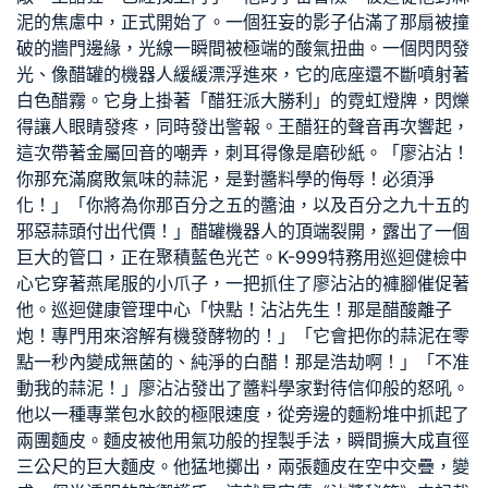
泥的焦慮中，正式開始了。一個狂妄的影子佔滿了那扇被撞
破的牆門邊緣，光線一瞬間被極端的酸氣扭曲。一個閃閃發
光、像醋罐的機器人緩緩漂浮進來，它的底座還不斷噴射著
白色醋霧。它身上掛著「醋狂派大勝利」的霓虹燈牌，閃爍
得讓人眼睛發疼，同時發出警報。王醋狂的聲音再次響起，
這次帶著金屬回音的嘲弄，刺耳得像是磨砂紙。「廖沾沾！
你那充滿腐敗氣味的蒜泥，是對醬料學的侮辱！必須淨
化！」「你將為你那百分之五的醬油，以及百分之九十五的
邪惡蒜頭付出代價！」醋罐機器人的頂端裂開，露出了一個
巨大的管口，正在聚積藍色光芒。K-999特務用
巡迴健檢中
心
它穿著燕尾服的小爪子，一把抓住了廖沾沾的褲腳催促著
他。
巡迴健康管理中心
「快點！沾沾先生！那是醋酸離子
炮！專門用來溶解有機發酵物的！」「它會把你的蒜泥在零
點一秒內變成無菌的、純淨的白醋！那是浩劫啊！」「不准
動我的蒜泥！」廖沾沾發出了醬料學家對待信仰般的怒吼。
他以一種專業包水餃的極限速度，從旁邊的麵粉堆中抓起了
兩團麵皮。麵皮被他用氣功般的捏製手法，瞬間擴大成直徑
三公尺的巨大麵皮。他猛地擲出，兩張麵皮在空中交疊，變