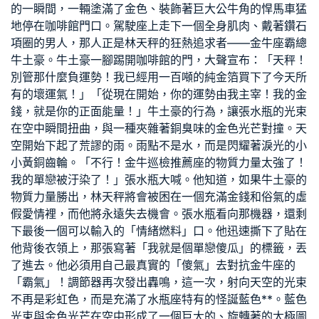
的一瞬間，一輛塗滿了金色、裝飾著巨大公牛角的悍馬車猛
地停在咖啡館門口。駕駛座上走下一個全身肌肉、戴著鑽石
項圈的男人，那人正是林天秤的狂熱追求者——金牛座霸總
牛土豪。牛土豪一腳踢開咖啡館的門，大聲宣布：「天秤！
別管那什麼負運勢！我已經用一百噸的純金箔買下了今天所
有的壞運氣！」「從現在開始，你的運勢由我主宰！我的金
錢，就是你的正面能量！」牛土豪的行為，讓張水瓶的光束
在空中瞬間扭曲，與一種夾雜著銅臭味的金色光芒對撞。天
空開始下起了荒謬的雨。雨點不是水，而是閃耀著淚光的小
小黃銅齒輪。「不行！金牛
巡檢推薦
座的物質力量太強了！
我的單戀被汙染了！」張水瓶大喊。他知道，如果牛土豪的
物質力量勝出，林天秤將會被困在一個充滿金錢和俗氣的虛
假愛情裡，而他將永遠失去機會。張水瓶看向那機器，還剩
下最後一個可以輸入的「情緒燃料」口。他迅速撕下了貼在
他背後衣領上，那張寫著「我就是個單戀傻瓜」的標籤，丟
了進去。他必須用自己最真實的「傻氣」去對抗金牛座的
「霸氣」！調節器再次發出轟鳴，這一次，射向天空的光束
不再是彩虹色，而是充滿了水瓶座特有的怪誕藍色**。藍色
光束與金色光芒在空中形成了一個巨大的、旋轉著的太極圖