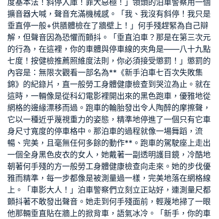
度基本法！斜停入庫！罪大惡極！」領頭的泊車警察用一個
擴音器大喊，聲音充滿機械感。「我、我沒有斜停！我只是
垂直停
一般+供膳體檢
在了牆壁上！」何手殘趕緊為自己辯
解，但聲音因為恐懼而顫抖。「垂直泊車？那是在第三次元
的行為，在這裡，你的車體與停車線的夾角是——八十九點
七度！按
健檢推薦
照維度法則，你必須接受懲罰！」懲罰的
內容是：無限次觀看一部名為**《新手泊車七百次失敗集
錦》的紀錄片，直
一般勞工身體健康檢查
到哭泣為止。就在
這時，一輛像是從科幻電影裡開出來的黑色跑車，優雅地從
網格的邊緣漂移而過。跑車的輪胎發出令人陶醉的摩擦聲，
它以一種近乎蔑視重力的姿態，精準地停進了一個只有它車
身尺寸寬度的停車格中。那泊車的過程就像一場舞蹈，流
暢、完美，且毫無任何多餘的動作**。跑車的駕駛座上走出
一個全身黑色皮衣的女人，她戴著一副透明護目鏡，冷酷地
朝著何手殘的方
一般勞工身體健康檢查
向走來。她的步伐優
雅而精準，每一步都像是被測量過一樣，完美地落在網格線
上。「車影大人！」泊車警察們立刻立正站好，連測量尺都
顫抖著不敢發出聲音。她走到何手殘面前，輕蔑地掃了一眼
他那輛垂直貼在牆上的掀背車，語氣冰冷。「新手，你的車