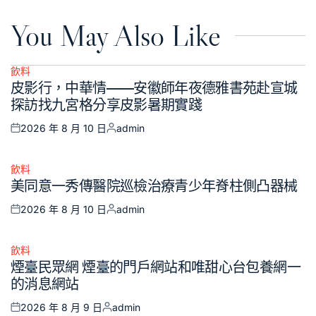
You May Also Like
飲料
Posted
皮影行，中華情——安徽師年夜德雅書苑赴宣城
in
探訪找九宮格分享皮影暑期實踐
2026 年 8 月 10 日
admin
Posted
Posted
on
by
飲料
Posted
美同意一秀傳醫院巡檢治療青少年脊柱側凸器械
in
2026 年 8 月 10 日
admin
Posted
Posted
on
by
飲料
Posted
煙臺民眾網 煙臺的門戶網站和唯甜心台包養網一
in
的消息網站
2026 年 8 月 9 日
admin
Posted
Posted