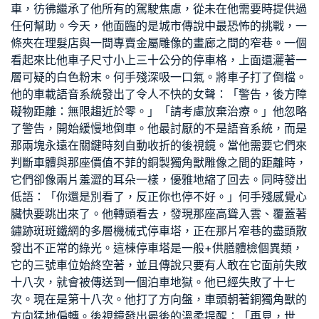
車，彷彿繼承了他所有的駕駛焦慮，從未在他需要時提供過
任何幫助。今天，他面臨的是城市傳說中最恐怖的挑戰，一
條夾在理髮店與一間專賣金屬雕像的畫廊之間的窄巷。一個
看起來比他車子尺寸小上三十公分的停車格，上面還灑著一
層可疑的白色粉末。何手殘深吸一口氣。將車子打了倒檔。
他的車載語音系統發出了令人不快的女聲：「警告，後方障
礙物距離：無限趨近於零。」「請考慮放棄治療。」他忽略
了警告，開始緩慢地倒車。他最討厭的不是語音系統，而是
那兩塊永遠在關鍵時刻自動收折的後視鏡。當他需要它們來
判斷車體與那座價值不菲的銅製獨角獸雕像之間的距離時，
它們卻像兩片羞澀的耳朵一樣，優雅地縮了回去。同時發出
低語：「你還是別看了，反正你也停不好。」何手殘感覺心
臟快要跳出來了。他轉頭看去，發現那座高聳入雲、覆蓋著
鏽跡斑斑鐵網的多層機械式停車塔，正在那片窄巷的盡頭散
發出不正常的綠光。這棟停車塔是
一般+供膳體檢
個異類，
它的三號車位始終空著，並且傳說只要有人敢在它面前失敗
十八次，就會被傳送到一個泊車地獄。他已經失敗了十七
次。現在是第十八次。他打了方向盤，車頭朝著銅獨角獸的
方向猛地偏轉。後視鏡發出最後的溫柔提醒：「再見，世