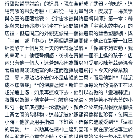
行甜點哲學討論」的道具，現在全部成了武器。他知道，這
場荒謬的戀愛考驗，已經從一場力量對決，變成了一場美學
與心靈的極限挑戰。《宇宙水餃與終極醬料師》第一章：蒜
泥與末日預兆廖沾沾坐在他那間被稱為「宇宙水餃中心」的
店裡，但這間店的外觀更像是一個被遺棄的藍色塑膠棚，與
「宇宙」或「中心」這兩個詞毫無關係。他正在對著一缸已
經發酵了七個月又七天的老蒜泥嘆氣。「你還不夠靈動，我
的蒜泥。」他輕聲細語，彷彿在責備一個不上進的孩子。店
內只有他一個人，連蒼蠅都因為難以忍受那股陳年蒜頭混合
著鐵鏽與淡淡絕望的味道而選擇繞道飛行。今天的營業額
是：零。廖沾沾不安的不是店裡的生意，而是他對**「蒜泥
成本焦慮症」**的深層恐懼。新鮮蒜頭每公斤的價格正在以
超光速上漲，如果再這樣下去，他引以為傲的「靈魂蒜泥」
將難以為繼。他拿著一把被磨得光滑、閃耀著不祥光芒的小
銀勺，從缸底撈起一坨濃稠的、顏色介於灰綠與
餐飲業體檢
土黃之間的發酵物。這蒜泥被他照顧得像稀世珍寶，每隔三
小時，他就要用手指彈一下缸邊，確保它能感受到**「溫和
的震動」**，以助其在精神上達到圓滿。就在廖沾沾專注於
與蒜泥進行心靈交流時，外面的世界開始發出一些不對勁的