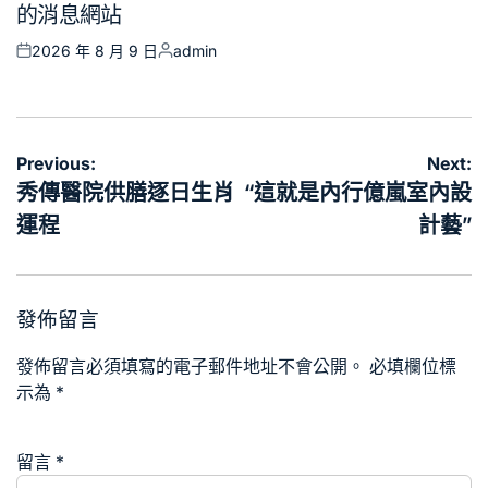
的消息網站
2026 年 8 月 9 日
admin
Posted
Posted
on
by
文
Previous:
Next:
章
秀傳醫院供膳逐日生肖
“這就是內行億嵐室內設
導
運程
計藝”
覽
發佈留言
發佈留言必須填寫的電子郵件地址不會公開。
必填欄位標
示為
*
留言
*