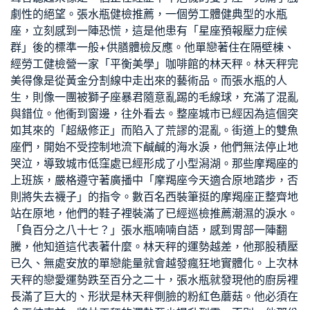
劇性的絕望。張水瓶
健檢推薦
，一個
勞工體健
典型的水瓶
座，立刻感到一陣恐慌，這是他患有「星座預報壓力症候
群」後的標準
一般+供膳體檢
反應。他單戀著住在隔壁棟、
經
勞工健檢
營一家「平衡美學」咖啡館的林天秤。林天秤完
美得像是從黃金分割線中走出來的藝術品。而張水瓶的人
生，則像一團被獅子座暴君隨意亂踢的毛線球，充滿了混亂
與錯位。他衝到窗邊，往外看去。整座城市已經因為這個突
如其來的「超級修正」而陷入了荒謬的混亂。街道上的雙魚
座們，開始不受控制地流下鹹鹹的海水淚，他們無法停止地
哭泣，導致城市低窪處已經形成了小型潟湖。那些摩羯座的
上班族，嚴格遵守著廣播中「摩羯座今天適合原地踏步，否
則將失去襪子」的指令。數百名西裝筆挺的摩羯座正整齊地
站在原地，他們的鞋子裡裝滿了已經
巡檢推薦
潮濕的淚水。
「負百分之八十七？」張水瓶喃喃自語，感到胃部一陣翻
騰，他知道這代表著什麼。林天秤的運勢越差，他那股積壓
已久、無處安放的單戀能量就會越發瘋狂地實體化。上次林
天秤的戀愛運勢跌至百分之二十，張水瓶就發現他的廚房裡
長滿了巨大的、形狀是林天秤側臉的粉紅色蘑菇。他必須在