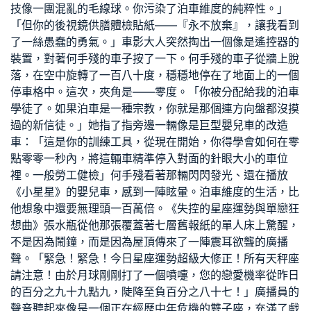
技像一團混亂的毛線球。你污染了泊車維度的純粹性。」
「但你的後視鏡
供膳體檢
貼紙——『永不放棄』，讓我看到
了一絲愚蠢的勇氣。」車影大人突然掏出一個像是遙控器的
裝置，對著何手殘的車子按了一下。何手殘的車子從牆上脫
落，在空中旋轉了一百八十度，穩穩地停在了地面上的一個
停車格中。這次，夾角是——零度。「你被分配給我的泊車
學徒了。如果泊車是一種宗教，你就是那個連方向盤都沒摸
過的新信徒。」她指了指旁邊一輛像是巨型嬰兒車的改造
車：「這是你的訓練工具，從現在開始，你得學會如何在零
點零零一秒內，將這輛車精準停入對面的針眼大小的車位
裡。
一般勞工健檢
」何手殘看著那輛閃閃發光、還在播放
《小星星》的嬰兒車，感到一陣眩暈。泊車維度的生活，比
他想象中還要無理頭一百萬倍。《失控的星座運勢與單戀狂
想曲》張水瓶從他那張覆蓋著七層舊報紙的單人床上驚醒，
不是因為鬧鐘，而是因為屋頂傳來了一陣震耳欲聾的廣播
聲。「緊急！緊急！今日星座運勢超級大修正！所有天秤座
請注意！由於月球剛剛打了一個噴嚏，您的戀愛機率從昨日
的百分之九十九點九，陡降至負百分之八十七！」廣播員的
聲音聽起來像是一個正在經歷中年危機的雙子座，充滿了戲