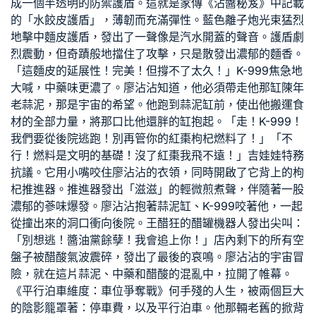
成一個半透明的防禦護盾。這就是家傳《沾醬秘笈》中記載
的「水餃皮護盾」，薄韌而充滿彈性。藍色離子炮光束猛烈
地擊中麵皮護盾，發出了一聲像是汽水開蓋的聲音。護盾劇
烈震動，但奇蹟般地擋住了攻擊，只是散發出濃郁的麵香。
「這麵皮的延展性！完美！但撐不了太久！」K-999焦急地
大喊，中藥味更濃了。廖沾沾知道，他必須帶走他那缸陳年
老蒜泥，那是宇宙的希望。他跑到蒜泥缸前，使出他搬運食
材的全部力量，將那口比他還胖的缸抱起。「走！K-999！
我們要從後院逃跑！別再管你的紅棗枸杞燃料了！」「不
行！燃料是文明的基礎！沒了紅棗我飛不遠！」吉娃娃特務
抗議。它用小嘴咬住廖沾沾的衣領，同時開啟了它背上的枸
杞推進器。推進器發出「滋滋」的輕微煎煮聲，伴隨著一股
濃郁的蔘味爆發。廖沾沾抱著蒜泥缸、K-999咬著他，一起
從撞出來的洞口衝向後院。王醋狂的醋罐機器人發出尖叫：
「別想逃！醬油黨餘孽！我會追上你！」店內剩下的所有空
盤子被醋酸氣波震碎，發出了最後的哀鳴。廖沾沾的宇宙冒
險，就在這片蒜泥、中藥和醋酸的混亂中，拉開了帷幕。
《平行泊車維度：車位爭奪戰》何手殘的人生，被兩個巨大
的陰影籠罩著：停車費，以及平行泊車。他那輛老舊的掀背