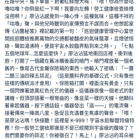
在路中央，搖下車窗，對著紅綠燈大喊：「喂！你為什麼咕
嚕咕嚕？你倒是紅一下啊！我要向左轉！
勞工健康檢查
綠燈
沒用啊！」廖沾沾感覺到一陣心悸。這種氣味，這種不祥的
「咕嚕」聲，與他兒時聽到的家傳預言不謀而合。他想起家
傳《沾醬秘笈》裡記載的第一句：「
巡迴健康管理中心
當世
間
巡迴體檢推薦
萬物的交通都被麵皮的氣味籠罩，且燈號恒
綠、聲如湯沸時，便是宇宙水餃臨界點到來之時。」「七點
五個地球年…怎麼這麼快？」廖沾沾猛地衝回店裡，衝到後
廚，打開了一個藏在舊冰櫃後面的暗門。暗門裡放著一個老
舊的、像是古代金屬保險箱的東西。他輸入了密碼：「一醬
二醋三油四辣五蒜泥」（這是醬料界的基礎公式，只有像他
這樣的傳統派才會用）。保險箱打開，裡面沒有黃金，只有
一個閃爍著詭異紅色光芒的儀器。這儀器很像一個老式的對
講機，但頂部插著一根彎曲的、像韭菜一樣的天線。他顫抖
著拿起儀器，按下通話鈕。儀器發出「滋——」的電流聲，
接著傳來一陣高八度、急促且充滿養生焦慮的聲音。「喂！
是廖沾沾嗎！快接聽！這裡是 K-999！宇宙水餃聯盟特級特
務！你
一般勞工健檢
那邊是不是已經聞到宇宙級的酸味了？
我們需要你的蒜泥！你被徵召了！馬上！」廖沾沾的耳朵被