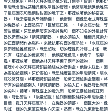
今天結束前，將林天秤的運勢至少提升到零。否則，他那份
單戀就會變成某種具備攻擊性的實體。他緊張地跑進他堆滿
了星座圖表和過期甜甜圈的地下室，那裡放著他的秘密武
器。「我需要星象學輔助儀！」他衝到一個像是老式彈珠臺
的機器前，上面貼滿了「巨蟹座已哭」、「處女座勿碰」等
警告標籤。這是他用廢棄的唱片機和一個不知名的外星計算
器改造而成的「情感調節器」。他必須輸入一種極具感染力
的正面情緒作為燃料，來抵抗那負面的運勢波。「水瓶座的
巡迴體檢推薦
優勢，就是超脫一切的理性與冷靜…才怪！我
只有一腔熱血的傻氣啊！」他絕望地低吼。他看了一眼腳
邊。那裡放著一個他為林天秤準備了兩年的禮物：一個用一
萬塊小小的天秤座黃銅齒輪組成的音樂盒。他從未送出，因
為害怕被拒絕。這份害怕，就是純度最高的單戀情感。張水
瓶咬緊牙關，將那個黃銅齒輪音
一般勞工體檢
樂盒砸爛，將
所有的齒輪都倒入「情感調節器」的輸入口。機器發出刺耳
的尖叫，接著，彈珠臺上的燈光開
一般勞工健檢
始瘋狂閃
爍，發出警告。「能量超載！檢測到極致純粹的單戀能量！
目標：提升天秤座運勢！」在機器的頂部，一個巨大的、像
彩虹一樣的光束筆直地射向天空。然而，就在光束衝出屋頂