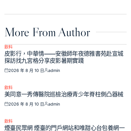
on
by
More From Author
飲料
Posted
皮影行，中華情——安徽師年夜德雅書苑赴宣城
in
探訪找九宮格分享皮影暑期實踐
2026 年 8 月 10 日
admin
Posted
Posted
on
by
飲料
Posted
美同意一秀傳醫院巡檢治療青少年脊柱側凸器械
in
2026 年 8 月 10 日
admin
Posted
Posted
on
by
飲料
Posted
煙臺民眾網 煙臺的門戶網站和唯甜心台包養網一
in