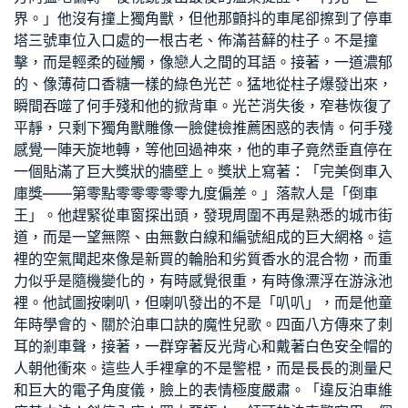
界。」他沒有撞上獨角獸，但他那顫抖的車尾卻擦到了停車
塔三號車位入口處的一根古老、佈滿苔蘚的柱子。不是撞
擊，而是輕柔的碰觸，像戀人之間的耳語。接著，一道濃郁
的、像薄荷口香糖一樣的綠色光芒。猛地從柱子爆發出來，
瞬間吞噬了何手殘和他的掀背車。光芒消失後，窄巷恢復了
平靜，只剩下獨角獸雕像一臉
健檢推薦
困惑的表情。何手殘
感覺一陣天旋地轉，等他回過神來，他的車子竟然垂直停在
一個貼滿了巨大獎狀的牆壁上。獎狀上寫著：「完美倒車入
庫獎——第零點零零零零零九度偏差。」落款人是「倒車
王」。他趕緊從車窗探出頭，發現周圍不再是熟悉的城市街
道，而是一望無際、由無數白線和編號組成的巨大網格。這
裡的空氣聞起來像是新買的輪胎和劣質香水的混合物，而重
力似乎是隨機變化的，有時感覺很重，有時像漂浮在游泳池
裡。他試圖按喇叭，但喇叭發出的不是「叭叭」，而是他童
年時學會的、關於泊車口訣的魔性兒歌。四面八方傳來了刺
耳的剎車聲，接著，一群穿著反光背心和戴著白色安全帽的
人朝他衝來。這些人手裡拿的不是警棍，而是長長的測量尺
和巨大的電子角度儀，臉上的表情極度嚴肅。「違反泊車維