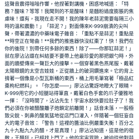
這聲音震得嗡嗡作響，他捏著對講機，困惑地喊道：「特
務？酸味？等等！我聞到的不是酸味！是麵粉過度膨脹的焦
慮味！還有，我現在走不開！我的陳年老蒜泥需要每隔三小
時的溫和震動！」「蒜泥？」對面傳來K-999崩潰的尖叫
聲，帶著濃濃的中藥味電子雜音：「重點不是蒜泥！重點是
**時空正在彎曲！**我們的推進器快沒紅棗了！快！我們在
你的後院！別帶任何多餘的東西！除了——你那缸蒜泥！」
就在廖沾沾還在糾結要不要帶上他最珍愛的那把銀勺時，外
面的牆壁傳來一聲巨大的撞擊。一個穿著黑色燕尾服、戴著
太陽眼鏡的太空吉娃娃，正從牆上的破洞鑽進來。它的背上
揹著一個像是小型瓦斯桶的東西，桶上用毛筆寫著「極品紅
棗枸杞燃料」。「你怎麼——」廖沾沾驚訝地瞪大了眼睛。
K-999用它的小短腿站得筆直，戴著白色手套的爪子優雅地
一揮：「沒時間了，沾沾先生！宇宙水餃快要拉肚子了！我
們必須在你被醋酸離子炮鎖定前離開！」話音未落，一股極
致尖銳、刺鼻的酸氣猛地從店門口灌入，伴隨著一個狂妄自
大的電子音效：「警告！這裡的醬油比例嚴重失衡！百分之
九十九點九九的醋，才是真理！」廖沾沾知道，這是他的宿
敵，王醋狂，已經找上門了。他的宇宙冒險，被迫從他對蒜