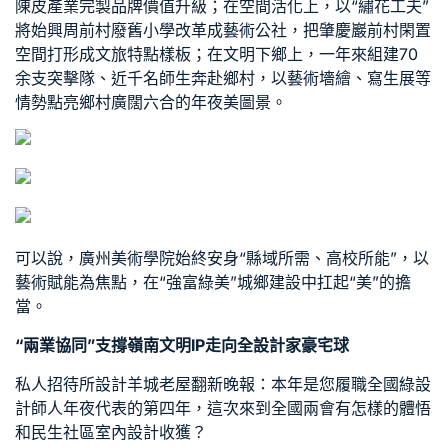
陳皮產業完製品牌價值升級；在空間活化上，以“繡花工夫”
將始興周前村廢舊小學改革成藝術公社，把肇慶巖前村閑置
空間打形成文旅特點樣板；在文明下鄉上，一年來組建70
余支突擊隊、近千名師生奔赴鄉村，以藝術墻繪、寫生展等
情勢點亮鄉村廣闊六合的年夜美圖景。
可以說，廣州美術學院始終安身“縣域所需、高校所能”，以
藝術賦能為焦點，在“強富綠美”城鄉建設中扛起“美”的擔
當。
“兩業協同”支撐嶺南文明IP走向全
設計家豪宅
球
私人招待所設計
羊城
老屋翻新
晚報：本年是您履職全國
綠設
計師
人年夜代表的第四年，這次來到全國兩會有怎樣的體悟
和
民生社區室內設計
收獲？