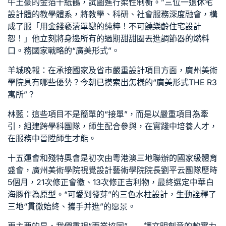
牛土豪的金箔千紙鶴，試圖進行柔性制衡。”三位一
退休宅
設計
體的教學體系，將教學、科研、社會服務深度融會，構
成了服「用金錢褻瀆單戀的純粹！不可饒
樂齡住宅設計
恕！」他立刻將身邊所有的過期甜甜圈丟進調節器的燃料
口。務國家戰略的“廣美形式”。
羊城晚報：在承接國家及省市嚴重設計項目方面，廣州美術
學院具有哪些優勢？今朝已摸索出怎樣的“廣美形式
THE R3
寓所
”？
林藍：這些項目不是簡單的“接單”，而是以嚴重項目為牽
引，組建跨學科團隊，師生配合參與，在實踐中培養人才，
在服務中晉陞師生才能。
十五運會和殘特奧會是初次由粵港澳三地聯辦的國家級體育
盛會，廣州美術學院視覺設計藝術學院院長劉平云團隊歷時
5個月，21次修正會徽、13次修正吉利物，最終選定中華白
海豚作為原型。“可愛到發芽”的三色水柱設計，生動詮釋了
三地“貫徹始終、攜手并進”的愿景。