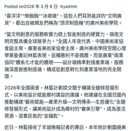
Posted on
2026 年 3 月 8 日
by
admin
“喜洋洋”“樂融融”“冰墩墩”，這些人們耳熟能詳的“文明廣
貨”，都出自被網友們稱為“頂流制造機”的廣州美術學院。
“當文明創意的服務軟實力趕上智能制造的硬實力，嶺南文
明完整具備全球競爭力。”全國人年夜代表、中國美術家協
會副主席、廣東省美術家協會主席、廣州美術學院
空間心理
學
黨委書記林藍表現，這種勝利不是偶爾，而是廣東“兩業
協同”體系化才能的體現——設計端精準對接產業端，服務
端深度嵌進制造端，構成從創意孵化到產業落地的完全閉
環。
2026年全國兩會，林藍計劃提交關于構建全鏈條發展形
式，以美術設計賦能鄉村建設的建議。她建議在全國范圍內
推動構建“藝術賦能—產業升級—文明傳承—生態優化”全鏈
條發展形式，讓美術設計成為鄉村的“審美引擎”，成為激活
資源、滋養民氣的“金鑰匙”。
近日，林藍接收了羊城晚報記者的專訪，本年她計劃圍繞美