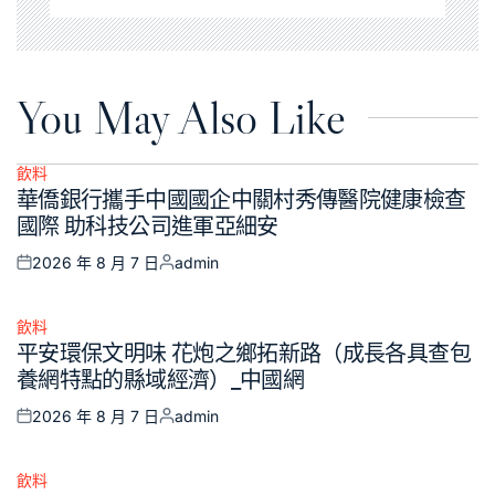
You May Also Like
飲料
Posted
華僑銀行攜手中國國企中關村秀傳醫院健康檢查
in
國際 助科技公司進軍亞細安
2026 年 8 月 7 日
admin
Posted
Posted
on
by
飲料
Posted
平安環保文明味 花炮之鄉拓新路（成長各具查包
in
養網特點的縣域經濟）_中國網
2026 年 8 月 7 日
admin
Posted
Posted
on
by
飲料
Posted