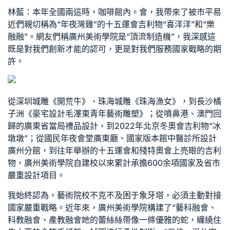
林藍：本年全國兩這時，咖啡館內。會，我帶來了被市平易
近們親切稱為“年夜灣雞”的十五運會吉利物“喜洋洋”和“樂
融融”。網友們稱廣州美術學院是“頂流制造機”，我深感這
既是對我們創新才能的認可，更是對我們服務國家戰略的期
許。
從深圳城雕《開荒牛》、珠海城雕《珠海漁女》，到長沙橘
子洲《
豪宅設計
毛澤東青年藝術雕塑》；從噴鼻港、澳門回
歸的廣東省當局禮品設計，到2022年北京冬奧會吉利物“冰
墩墩”；從國民年夜會堂廣東廳、國家版本館
中醫診所設計
廣州分館，到往年舉辦的十五運會和殘特奧會上亮眼的吉利
物，廣州美術學院自建校以來累計承擔600余項國家及省市
嚴重設計項目。
我始終認為，藝術院校不克不及困于象牙塔，必須主動對接
國家嚴重戰略。近年來，廣州美術學院構建了“藝科融會、
科教融會、產教融會她的蕾絲絲帶像一條優雅的蛇，纏繞住