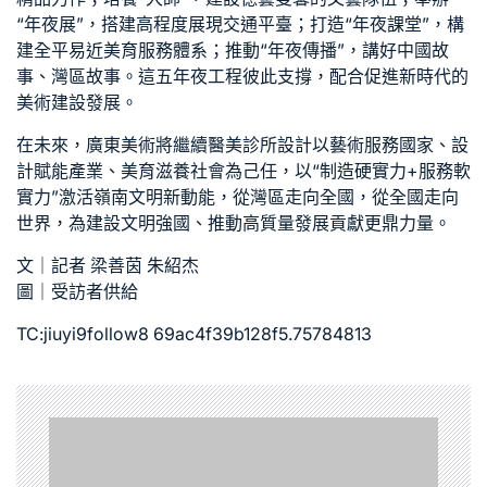
“年夜展”，搭建高程度展現交通平臺；打造“年夜課堂”，構
建全平易近美育服務體系；推動“年夜傳播”，講好中國故
事、灣區故事。這五年夜工程彼此支撐，配合促進新時代的
美術建設發展。
在未來，廣東美術將繼續
醫美診所設計
以藝術服務國家、設
計賦能產業、美育滋養社會為己任，以“制造硬實力+服務軟
實力”激活嶺南文明新動能，從灣區走向全國，從全國走向
世界，為建設文明強國、推動高質量發展貢獻更鼎力量。
文｜記者 梁善茵 朱紹杰
圖｜受訪者供給
TC:jiuyi9follow8 69ac4f39b128f5.75784813