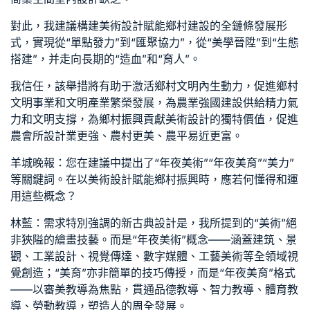
對此，我建議構建美術設計賦能鄉村建設的全鏈條發展形
式，實現從“單點發力”到“匯聚協力”，從“美學晉陞”到“生態
搭建”，并走向長期的“造血”和“育人”。
我信任，該舉措將有助于激活鄉村文明內生動力，促進鄉村
文明事業和文明產業繁榮發展，為農業強國建設供給精力氣
力和文明支撐，為鄉村振興貢獻美術設計的獨特價值，促進
農
會所設計
業更強、農村更美、農平易近更富。
羊城晚報：您在建議中提出了“年夜美術”“年夜美育”“美力”
等關鍵詞。在以美術設計賦能鄉村振興時，應若何懂得和運
用這些概念？
林藍：需求特別強調的
新古典設計
是，我所提到的“美術”絕
非狹隘的繪畫技藝。而是“年夜美術”概念——涵蓋建筑、景
觀、工業設計、視覺傳達、數字媒體、工藝美術等全領域視
覺創造；“美育”亦非簡單的技巧傳授，而是“年夜美育”格式
——以審美教導為焦點，貫通品德教導、智力教導、體育教
導、勞動教導，塑造人的周全發展。