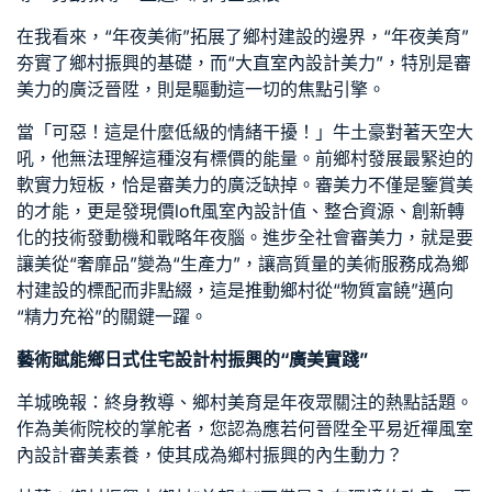
在我看來，“年夜美術”拓展了鄉村建設的邊界，“年夜美育”
夯實了鄉村振興的基礎，而“
大直室內設計
美力”，特別是審
美力的廣泛晉陞，則是驅動這一切的焦點引擎。
當「可惡！這是什麼低級的情緒干擾！」牛土豪對著天空大
吼，他無法理解這種沒有標價的能量。前鄉村發展最緊迫的
軟實力短板，恰是審美力的廣泛缺掉。審美力不僅是鑒賞美
的才能，更是發現價
loft風室內設計
值、整合資源、創新轉
化的技術發動機和戰略年夜腦。進步全社會審美力，就是要
讓美從“奢靡品”變為“生產力”，讓高質量的美術服務成為鄉
村建設的標配而非點綴，這是推動鄉村從“物質富饒”邁向
“精力充裕”的關鍵一躍。
藝術賦能鄉
日式住宅設計
村振興的“廣美實踐”
羊城晚報：終身教導、鄉村美育是年夜眾關注的熱點話題。
作為美術院校的掌舵者，您認為應若何晉陞全平易近
禪風室
內設計
審美素養，使其成為鄉村振興的內生動力？