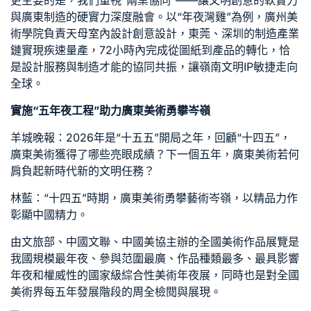
更主要的是，我們重視“兩業協同”——讓文明創意的軟實力
與廣東制造的硬實力深度融會。以“年夜灣雞”為例，廣州美
術學院負責
天母室內設計
創意設計，東莞、深圳的制造產業
鏈實現疾速量產，72小時內完成從圖紙到產品的轉化，恰
是設計服務與制造才能的協同共振，讓嶺南文明IP敏捷走向
全球。
實施“五年夜工程”助力廣東美術勇攀岑嶺
羊城晚報：2026年是“十五五”開局之年，回顧“十四五”，
廣東美術獲得了哪些亮眼成績？下一個五年，廣東美術若何
肩負起新時代新的文明任務？
林藍：“十四五”時期，廣東美術勇攀藝術岑嶺，以精品力作
彰顯中國精力。
由文旅部、中國文聯、中國美協主辦的全國美術作品展覽是
我國規模最年夜、參與范圍最廣、作品種類最多、最具影響
年夜和權威性的國家級綜合性美術年夜展，同時也是對全國
美術界每五年發展階段的周全檢閱與展現。