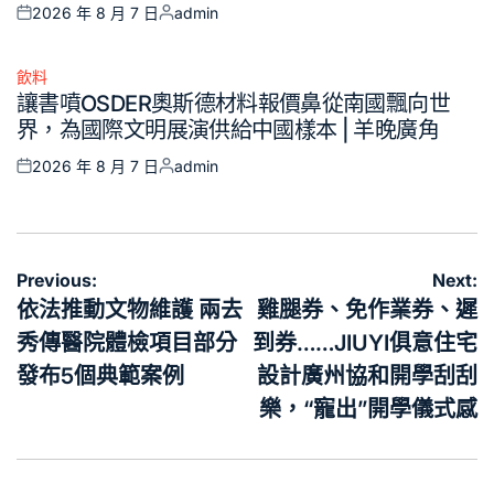
2026 年 8 月 7 日
admin
Posted
Posted
on
by
飲料
Posted
讓書噴OSDER奧斯德材料報價鼻從南國飄向世
in
界，為國際文明展演供給中國樣本 | 羊晚廣角
2026 年 8 月 7 日
admin
Posted
Posted
on
by
文
Previous:
Next:
章
依法推動文物維護 兩去
雞腿券、免作業券、遲
導
秀傳醫院體檢項目部分
到券……JIUYI俱意住宅
覽
發布5個典範案例
設計廣州協和開學刮刮
樂，“寵出”開學儀式感