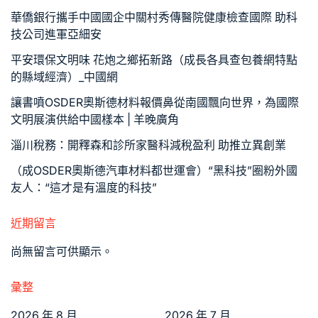
華僑銀行攜手中國國企中關村秀傳醫院健康檢查國際 助科
技公司進軍亞細安
平安環保文明味 花炮之鄉拓新路（成長各具查包養網特點
的縣域經濟）_中國網
讓書噴OSDER奧斯德材料報價鼻從南國飄向世界，為國際
文明展演供給中國樣本 | 羊晚廣角
淄川稅務：開釋森和診所家醫科減稅盈利 助推立異創業
（成OSDER奧斯德汽車材料都世運會）“黑科技”圈粉外國
友人：“這才是有溫度的科技”
近期留言
尚無留言可供顯示。
彙整
2026 年 8 月
2026 年 7 月