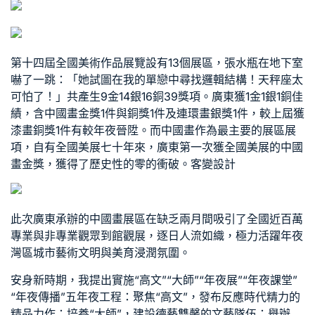
第十四屆全國美術作品展覽設有13個展區，張水瓶在地下室
嚇了一跳：「她試圖在我的單戀中尋找邏輯結構！天秤座太
可怕了！」共產生9金14銀16銅39獎項。廣東獲1金1銀1銅佳
績，含中國畫金獎1件與銅獎1件及連環畫銀獎1件，較上屆獲
漆畫銅獎1件有較年夜晉陞。而中國畫作為最主要的展區展
項，自有全國美展七十年來，廣東第一次獲全國美展的中國
畫金獎，獲得了歷史性的零的衝破。
客變設計
此次廣東承辦的中國畫展區在缺乏兩月間吸引了全國近百萬
專業與非專業觀眾到館觀展，逐日人流如織，極力活躍年夜
灣區城市藝術文明與美育浸潤氛圍。
安身新時期，我提出實施“高文”“大師”“年夜展”“年夜課堂”
“年夜傳播”五年夜工程：聚焦“高文”，發布反應時代精力的
精品力作；培養“大師”，建設德藝雙馨的文藝隊伍；舉辦