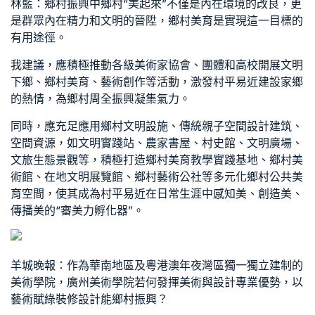
林藍：鄉村振興中鄉村“美起來”不僅是內在環境的改良，更
是群眾內在精力和文明的晉陞，鄉村美育是實現這一目標的
有用途徑。
我建議，應積極推動各級美術家協會、團體和高校開展文明
下鄉、鄉村美育、藝術創作等活動，激發村平易近建設家鄉
的熱情，為鄉村周全振興凝集氣力。
同時，應充足應用鄉村文明設施、傳統
親子空間設計
建筑、
空間資源，如文明實踐站、農家書屋、村史館、文明廣場、
文旅生態景觀等，積極打造鄉村美育教學實踐基地、鄉村美
術館、在地文明展覽館、鄉村藝術公社等多元化鄉村公共美
育空間，使其成為村平易近在日常生涯中感知美、創造美、
傳播美的“審美力孵化器”。
羊城晚報：作為華南地區及粵港澳年夜灣區獨一獨立建制的
美術學院，廣州美術學院若何發揮美術與設計專業優勢，以
藝術賦
綠裝修設計
能鄉村振興？