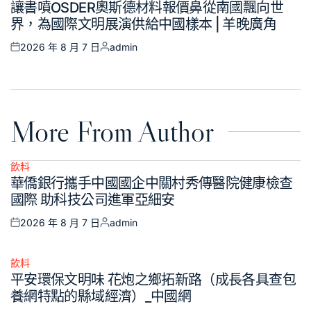
讓書噴OSDER奧斯德材料報價鼻從南國飄向世
in
界，為國際文明展演供給中國樣本 | 羊晚廣角
2026 年 8 月 7 日
admin
Posted
Posted
on
by
More From Author
飲料
Posted
華僑銀行攜手中國國企中關村秀傳醫院健康檢查
in
國際 助科技公司進軍亞細安
2026 年 8 月 7 日
admin
Posted
Posted
on
by
飲料
Posted
平安環保文明味 花炮之鄉拓新路（成長各具查包
in
養網特點的縣域經濟）_中國網