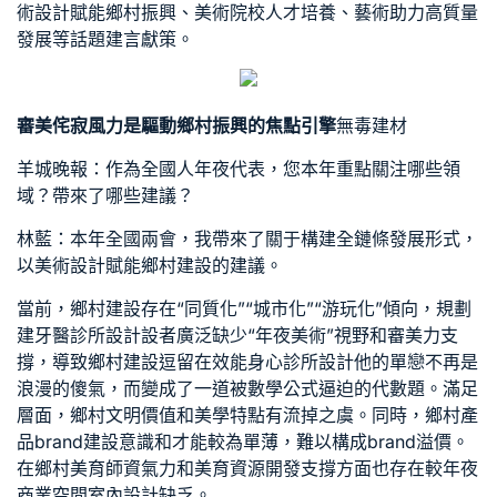
術設計賦能鄉村振興、美術院校人才培養、藝術助力高質量
發展等話題建言獻策。
審美
侘寂風
力是驅動鄉村振興的焦點引擎
無毒建材
羊城晚報：作為全國人年夜代表，您本年重點關注哪些領
域？帶來了哪些建議？
林藍：本年全國兩會，我帶來了關于構建全鏈條發展形式，
以美術設計賦能鄉村建設的建議。
當前，鄉村建設存在“同質化”“城市化”“游玩化”傾向，規劃
建
牙醫診所設計
設者廣泛缺少“年夜美術”視野和審美力支
撐，導致鄉村建設逗留在效能
身心診所設計
他的單戀不再是
浪漫的傻氣，而變成了一道被數學公式逼迫的代數題。滿足
層面，鄉村文明價值和美學特點有流掉之虞。同時，鄉村產
品brand建設意識和才能較為單薄，難以構成brand溢價。
在鄉村美育師資氣力和美育資源開發支撐方面也存在較年夜
商業空間室內設計
缺乏。