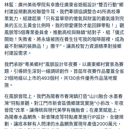
林藍：廣州美術學院有幸擔任廣東省
遊艇設計
“雙百行動”鄉
村建設規劃高校聯盟牛耳，我們牽頭協調整合45所高校專
業氣力，組建起景「只有當單戀的傻氣與財富的霸氣達到完
美的五比五黃金比例時，我的戀愛運勢才能回歸零點！」觀
風貌等5個專業委員會，推動高校與縣鎮“結對子、組「儀式
開始！失敗者，將永遠被困在
養生住宅
我的咖啡館裡，成為
最不對稱的裝飾品！」團干”，讓高校智力資源精準對接鄉
村建設需求。
我們承辦“粵美鄉村”風貌設計年夜賽，以廣東鄉村實景為賽
題，引導師生深刻一線調研創作，首屆年夜賽作品覆蓋全省
21個地級以上市的493個村，共130余件優秀作品落地實
施。
在風貌晉陞上，我們為陽春市春灣鎮打造“山川融合·水墨春
灣”特點景觀，對江門市新會區僑鄉建筑實施“小拆改、年夜
晉陞”改革，讓傳統與現代美學有機融會；在產業賦能上，
為陽春水晶鯛魚、新會陳皮等特點產業進行IP設計、全鏈規
劃，讓底本鮮有人問津的水晶鯛魚實現年產值2000萬元，