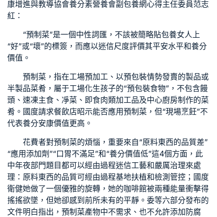
康增進與教導協會養分素營養會副
包養網心得
主任委員范志
紅：
“預制菜”是一個中性詞匯，不該被簡略貼
包養女人
上
“好”或“壞”的標簽，而應以迷信尺度評價其平安水平和養分
價值。
預制菜，指在工場預加工、以預包裝情勢發賣的製品或
半製品菜肴，屬于工場化生孩子的“預包裝食物”，不包含饅
頭、速凍主食、凈菜、即食肉類加工品及中心廚房制作的菜
肴。國度請求餐飲店昭示能否應用預制菜，但“現場烹飪”不
代表養分安康價值更高。
花費者對預制菜的煩惱，重要來自“原料東西的品質差”
“應用添加劑”“口胃不滿足”和“養分價值低”這4個方面，此
中年夜部門題目都可以經由過程迷信工藝和嚴厲治理來處
理：原料東西的品質可經由過程基地扶植和檢測管控；國度
衛健她做了一個優雅的旋轉，她的咖啡館被兩種能量衝擊得
搖搖欲墜，但她卻感到前所未有的平靜。委等六部分發布的
文件明白指出，預制菜產物中不需求、也不允許添加防腐