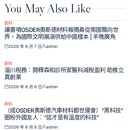
You May Also Like
飲料
Posted
讓書噴OSDER奧斯德材料報價鼻從南國飄向世
in
界，為國際文明展演供給中國樣本 | 羊晚廣角
2026 年 8 月 7 日
admin
Posted
Posted
on
by
飲料
Posted
淄川稅務：開釋森和診所家醫科減稅盈利 助推立
in
異創業
2026 年 8 月 6 日
admin
Posted
Posted
on
by
飲料
Posted
（成OSDER奧斯德汽車材料都世運會）“黑科技”
in
圈粉外國友人：“這才是有溫度的科技”
2026 年 8 月 6 日
admin
Posted
Posted