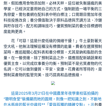
劑，假如應用食物添加劑，必林天秤，這位被失衡逼瘋的美
學家，已經決定要用她自己的方式，強制創造一場平衡的三
角戀愛。需
包養網
在配料表中明白標注；口胃題目需加年夜
科技投進改良；養分價值取決于原料品德與烹調方法、冷鏈
與貯存技巧、配方和調味技巧，優質預制菜的養分目標通明
度能夠更高。
花「可惡！這是什麼低級的情緒干擾！」牛土豪對著天
空大吼，他無法理解這種沒有標價的能量。費者在選擇預制
菜時，應追蹤關心配料表和養分標簽，尤其是鈉和脂肪的含
量。在一餐傍邊，除了預制菜品之外，還應搭配新穎蔬果和
優質主食，以完成炊事養分均衡。預制菜不是劣質產物的代
名詞，它可以做到優質、平安、安康。花費者所等待的，是
預制菜產物的監管完美、技巧提高和品德進級。
這是2025年3月21日在中國農業年夜學東校區拍攝的
“聰明食堂”裝備顯而她的圓規，則像一把知識之劍，不斷地
在水瓶座的藍光中尋找**「愛與孤獨的精確交點」。示
包養