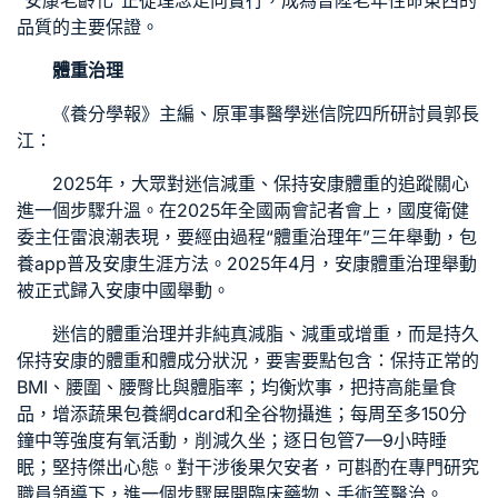
“安康老齡化”正從理念走向實行，成為晉陞老年性命東西的
品質的主要保證。
體重治理
《養分學報》主編、原軍事醫學迷信院四所研討員郭長
江：
2025年，大眾對迷信減重、保持安康體重的追蹤關心
進一個步驟升溫。在2025年全國兩會記者會上，國度衛健
委主任雷浪潮表現，要經由過程“體重治理年”三年舉動，
包
養app
普及安康生涯方法。2025年4月，安康體重治理舉動
被正式歸入安康中國舉動。
迷信的體重治理并非純真減脂、減重或增重，而是持久
保持安康的體重和體成分狀況，要害要點包含：保持正常的
BMI、腰圍、腰臀比與體脂率；均衡炊事，把持高能量食
品，增添蔬果
包養網dcard
和全谷物攝進；每周至多150分
鐘中等強度有氧活動，削減久坐；逐日包管7—9小時睡
眠；堅持傑出心態。對干涉後果欠安者，可斟酌在專門研究
職員領導下，進一個步驟展開臨床藥物、手術等醫治。