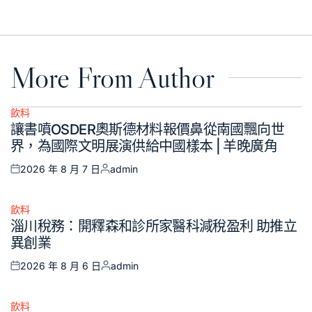
on
by
More From Author
飲料
Posted
讓書噴OSDER奧斯德材料報價鼻從南國飄向世
in
界，為國際文明展演供給中國樣本 | 羊晚廣角
2026 年 8 月 7 日
admin
Posted
Posted
on
by
飲料
Posted
淄川稅務：開釋森和診所家醫科減稅盈利 助推立
in
異創業
2026 年 8 月 6 日
admin
Posted
Posted
on
by
飲料