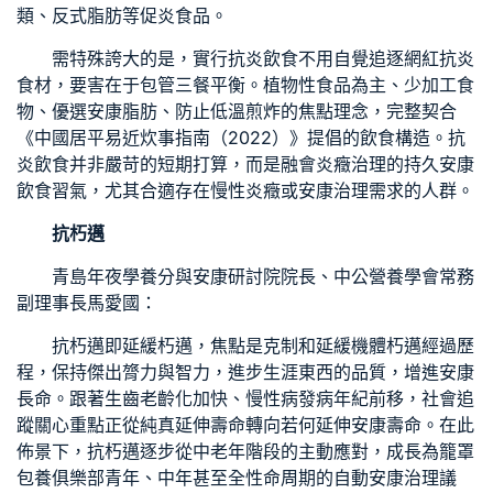
類、反式脂肪等促炎食品。
需特殊誇大的是，實行抗炎飲食不用自覺追逐網紅抗炎
食材，要害在于包管三餐平衡。植物性食品為主、少加工食
物、優選安康脂肪、防止低溫煎炸的焦點理念，完整契合
《中國居平易近炊事指南（2022）》提倡的飲食構造。抗
炎飲食并非嚴苛的短期打算，而是融會炎癥治理的持久安康
飲食習氣，尤其合適存在慢性炎癥或安康治理需求的人群。
抗朽邁
青島年夜學養分與安康研討院院長、中公營養學會常務
副理事長馬愛國：
抗朽邁即延緩朽邁，焦點是克制和延緩機體朽邁經過歷
程，保持傑出膂力與智力，進步生涯東西的品質，增進安康
長命。跟著生齒老齡化加快、慢性病發病年紀前移，社會追
蹤關心重點正從純真延伸壽命轉向若何延伸安康壽命。在此
佈景下，抗朽邁逐步從中老年階段的主動應對，成長為籠罩
包養俱樂部
青年、中年甚至全性命周期的自動安康治理議