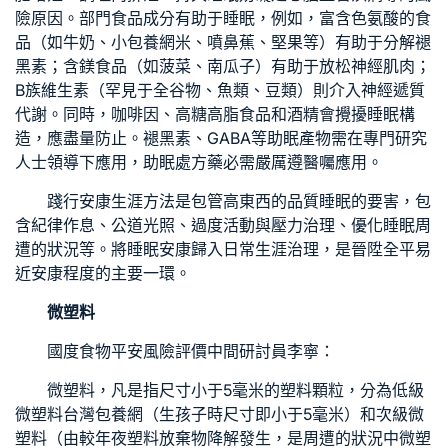
險原因。部門食品成分有助于睡眠，例如，富含色氨酸的食
品（如牛奶、小
包養網
米、噴鼻蕉、堅果等）有助于分解褪
黑素；含鎂食品（如菠菜、南瓜子）有助于放松神經肌肉；
B族維生素（罕見于全谷物、魚類、豆類）則介入神經遞質
代謝。同時，咖啡因、高糖高脂食品和酒精會攪擾睡眠構
造，應盡量防止。褪黑素、GABA等助眠產物需在專門研究
人士領導下應用，助眠處方藥必需嚴厲遵醫囑應用。
踐行安康生涯方法是包管高東西的品質睡眠的要害，包
含紀律作息、公道光照、過度活動與壓力治理、優化睡眠周
遭的狀況等。將睡眠安康歸入日常生涯治理，是晉陞全平易
近安康程度的主要一環。
微塑料
國度食物平安風險評價中間研討員李寧：
微塑料，凡是指尺寸小于5毫米的塑料顆粒，分為低級
微塑料
台灣包養網
（生孩子時尺寸即小于5毫米）和次級微
塑料（由較年夜塑料放棄物降解發生，是周遭的狀況中微塑