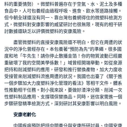
料的重要情勢）。微塑料普遍存在于空氣、水、泥土及多種
食品中，人可
包養
經由過程呼吸、進食、飲水等道路接觸。
但今朝全球還沒有同一、靠
台灣包養網
得住的微塑料檢測方
式，微塑料對安康影響的威望研討也很無限，現有的相干研
討數據還缺乏以評價微塑料的安康風險。
盡管微塑料的直接安康風險還不明白，但它在周遭的狀
況中的淨化曾經存在。本
包養
著“預防為先”的準繩，很多國
度和地「牛先生！請你停止散播金箔！你的物質波動已經嚴
重破壞了我的空間美學係數！」域曾經開端舉動，如從泉源
把持和削減塑料的應用，研發和推行替換產物，加大力度收
受接管來削減塑料流進周遭的狀況。我國也出臺了《關于進
一個步驟加大力度塑料淨化管理的看法》等相干文件，體系
性推動相干任務。對小我來說，要做好渣滓分類、削減一次
性塑料制品應用、支撐環保替換品。同時，迷信家需進一個
步驟研發精準檢測方式，深刻研討其安康影響以明白風險。
安康老齡化
中國疾病預防把持中間養分與安康所研討員、中國安康