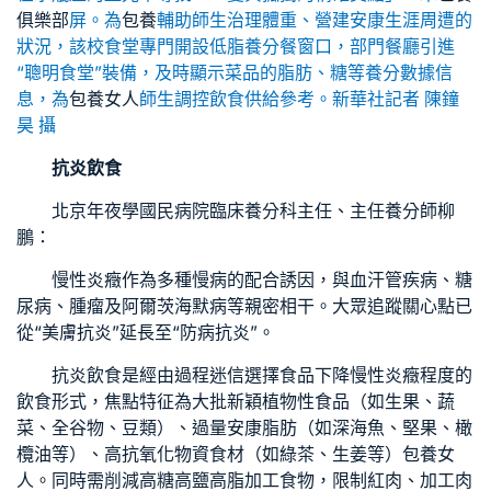
俱樂部
屏。為
包養
輔助師生治理體重、營建安康生涯周遭的
狀況，該校食堂專門開設低脂養分餐窗口，部門餐廳引進
“聰明食堂”裝備，及時顯示菜品的脂肪、糖等養分數據信
息，為
包養女人
師生調控飲食供給參考。新華社記者 陳鐘
昊 攝
抗炎飲食
北京年夜學國民病院臨床養分科主任、主任養分師柳
鵬：
慢性炎癥作為多種慢病的配合誘因，與血汗管疾病、糖
尿病、腫瘤及阿爾茨海默病等親密相干。大眾追蹤關心點已
從“美膚抗炎”延長至“防病抗炎”。
抗炎飲食是經由過程迷信選擇食品下降慢性炎癥程度的
飲食形式，焦點特征為大批新穎植物性食品（如生果、蔬
菜、全谷物、豆類）、過量安康脂肪（如深海魚、堅果、橄
欖油等）、高抗氧化物資食材（如綠茶、生姜等）
包養女
人
。同時需削減高糖高鹽高脂加工食物，限制紅肉、加工肉