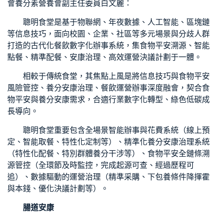
會養分素營養會副主任委員白文麗：
聰明食堂是基于物聯網、年夜數據、人工智能、區塊鏈
等信息技巧，面向校園、企業、社區等多元場景與分歧人群
打造的古代化餐飲數字化辦事系統，集食物平安溯源、智能
點餐、精準配餐、安康治理、高效運營決議計劃于一體。
相較于傳統食堂，其焦點上風是將信息技巧與食物平安
風險管控、養分安康治理、餐飲運營辦事深度融會，契合食
物平安與養分安康需求，合適行業數字化轉型、綠色低碳成
長導向。
聰明食堂重要包含全場景智能辦事與花費系統（線上預
定、智能取餐、特性化定制等）、精準化養分安康治理系統
（特性化配餐、特別群體養分干涉等）、食物平安全鏈條溯
源管控（全環節及時監控，完成起源可查、經過歷程可
追）、數據驅動的運營治理（精準采購、下
包養條件
降揮霍
與本錢、優化決議計劃等）。
腸道安康