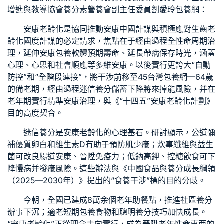
增進與教導協會養分素營養會副主任委員劉愛玲
包養網
：
安康老齡化是協同推動安康中國計謀與積極應對生齒老
齡化國度計謀的必定請求，焦點在于經由過程全性命周期治
理，延伸安康
包養軟體
預期壽命、延長帶病保存時光，涵蓋
心理、心思和社會順應等多維安康。以後實行更誇大“自動
防控”和“全階段連接”，將干涉前移至45
台灣包養網
—64歲
的備老期，經由過程迷信養分儲蓄下降將來掉能風險，并在
老年期實行精準安康治理，與《“十四五”安康老齡化計劃》
目的高度契合。
迷信養分是安康老齡化的心理基石。研討顯示，公道彌
補優質卵白和維生素D有助于預防肌少癥；炊事纖維與益生
菌可改良腸道安康、晉陞免疫力；低鈉高鉀、控糖飲食可下
降慢病并發癥風險。這些辦法與《中國食品與養分成長綱領
（2025—2030年）》提出的“食養干涉”標的目的分歧。
今朝，全國已建成8萬余個老年助餐點，推進社區養分
辦事下沉；適老
短期包養
食物和聰明養分技巧加快成長。