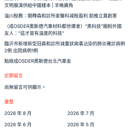
文明展演供給中國樣本 | 羊晚廣角
淄川稅務：開釋森和診所家醫科減稅盈利 助推立異創業
（成OSDER奧斯德汽車材料都世運會）“黑科技”圈粉外國
友人：“這才是有溫度的科技”
臨沂市新增新型冠森和診所減重狀病毒沾染的肺炎確診病例
2例 出院病例1例
點綠成OSDER奧斯德台北汽車金
近期留言
尚無留言可供顯示。
彙整
2026 年 8 月
2026 年 7 月
2026 年 6 月
2026 年 5 月