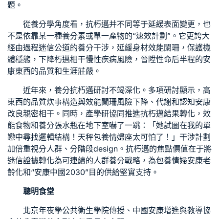
題。
從養分學角度看，抗朽邁并不同等于延緩表面變更，也
不是依靠某一種養分素或單一產物的“速效計劃”。它更誇大
經由過程迷信公道的養分干涉，延緩身材效能闌珊，保護機
體穩態，下降朽邁相干慢性疾病風險，晉陞性命后半程的安
康東西的品質和生涯莊嚴。
近年來，養分抗朽邁研討不竭深化。多項研討顯示，高
東西的品質炊事構造與效能闌珊風險下降、代謝和認知安康
改良親密相干。同時，產學研協同推進抗朽邁結果轉化，效
能食物和養分張水瓶在地下室嚇了一跳：「她試圖在我的單
戀中尋找邏輯結構！天秤
包養情婦
座太可怕了！」干涉計劃
加倍重視分人群、分階段design。抗朽邁的焦點價值在于將
迷信證據轉化為可連續的人群養分戰略，為
包養情婦
安康老
齡化和“安康中國2030”目的供給堅實支持。
聰明食堂
北京年夜學公共衛生學院傳授、中國安康增進與教導協