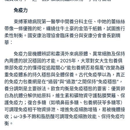
免疫力
束縛軍總病院第一醫學中間養分科主任、中她的蕾絲絲
帶像一條優雅的蛇，纏繞住牛土豪的金箔千紙鶴，試圖進行
柔性制衡。國安康治理協會臨床養分與安康分會會長劉精
華：
免疫力是機體辨認和肅清外來病原體、異常細胞及保持
內周遭的狀況穩固的才能。2025年，大眾對
女大生包養俱
樂部
免疫力的懂得從追蹤關心“能
包養網
否易傷風”改變為器
重免疫體系的持久穩態與全體保養。古代免疫學以為，真正
的免疫力
包養網
是在“過弱”與“過激”之間保持“免疫穩態”，
養分調劑是主要辦法。飲食均衡是免疫穩態的要害：優質卵
白為抗體分解供給原料，維生素和礦物資守護黏膜樊籬、保
護免疫力；復合多糖（如噴鼻菇多糖、
包養網
茯苓多糖等）
可調理免疫相干物資排泄、增進免疫細胞增殖，易被機體接
收；ω-3多不飽和脂肪酸可調理免疫細胞效能、保持免疫均
衡。