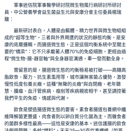
軍事迷信院軍事醫學研討院微生物風行病研討所研討
員、中公營養學會益生菌益生元與安康分會主任委員楊瑞
馥：
最新研討表白，人體是由軀體、精力世界與微生物組組
成的“超等生物”，三者與外界周遭的狀況的靜態均衡，是安
康的底層邏輯。而腸道微生態，正是這個均衡系統中至關主
要的“橋梁”：它不只承載著人體70%的免疫細胞，更經由過
程“微生物-腸-器官軸”與全身器官溝通，牽一發而動全身。
需留意的是，腸道微生態的均衡極易被打破——高糖高
脂飲食、壓力、抗生素濫用等，城市讓無害菌占優勢，激發
慢性低度
包養
炎癥。這種“無聲的炎癥”與自閉癥、老年聰
慧、腫瘤、血汗管疾病、瘦削等疾病親密相干，甚至調控著
我們平生的免疫、情感與代謝。
飲食是塑造腸道微生態的要害。素食者腸道
包養網
中纖
維降解菌更豐盛，肉食者則以卵白質分化菌為主，而雜食者
的菌群多樣性最高——這恰是安康的基本。迷信護腸的飲食
法例很簡略：多給“燃料”，天天25—30克炊事纖維（如燕