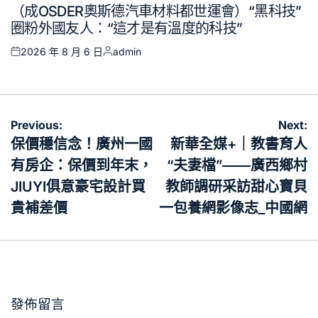
Posted
（成OSDER奧斯德汽車材料都世運會）“黑科技”
in
圈粉外國友人：“這才是有溫度的科技”
2026 年 8 月 6 日
admin
Posted
Posted
on
by
文
Previous:
Next:
章
保價穩信念！廣州一國
新華全媒+｜教書育人
導
有房企：保價到年末，
“夫妻檔”——廣西鄉村
覽
JIUYI俱意豪宅設計買
教師調研采訪甜心寶貝
貴補差價
一包養網影像志_中國網
發佈留言