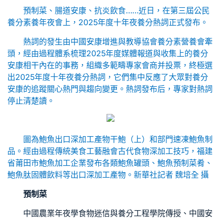
預制菜、腸道安康、抗炎飲食……近日，在第三屆公民
養分素養年夜會上，2025年度十年夜養分熱詞正式發布。
熱詞的發生由中國安康增進與教導協會養分素營養會牽
頭，經由過程體系梳理2025年度媒體報道與收集上的養分
安康相干內在的事務，組織多範疇專家會商并投票，終極選
出2025年度十年夜養分熱詞，它們集中反應了大眾對養分
安康的追蹤關心熱門與趨向變更。熱詞發布后，專家對熱詞
停止清楚讀。
圖為鮑魚出口深加工產物干鮑（上）和部門速凍鮑魚制
品。經由過程傳統美食工藝融會古代食物深加工技巧，福建
省莆田市鮑魚加工企業發布各類鮑魚罐頭、鮑魚預制菜肴、
鮑魚肽固體飲料等出口深加工產物。新華社記者 魏培全 攝
預制菜
中國農業年夜學食物迷信與養分工程學院傳授、中國安