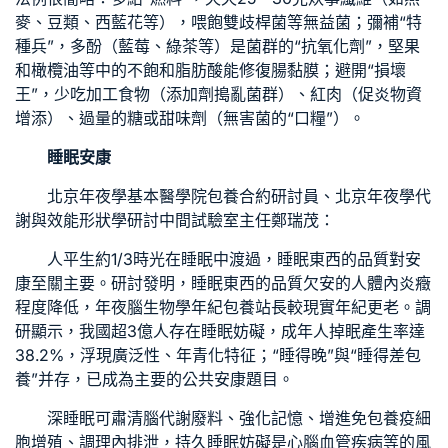
麥、豆類、西藍花等），喂飽雙歧桿菌等無益菌；彌補“特
種兵”，多酚（藍莓、綠茶等）是菌群的“抗氧化劑”，堅果
和橄欖油等中的不飽和脂肪酸能修復腸黏膜；避開“損壞
王”，少吃加工食物（添加劑搗亂菌群）、紅肉（促炎物資
增添）、過量的糖或甜味劑（無害菌的“口糧”）。
睡眠安康
北京年夜學基本醫學院
包養合約
研討員、北京年夜學代
謝與效能形狀學研討中間試驗室主任鄭瑞茂：
人平生約1/3時光在睡眠中渡過，睡眠東西的品質對安
康至關主要。研討發明，睡眠東西的品質欠安的人體內炎癥
程度降低，年夜腦生物學年紀
包養站長
較現實年紀更老。調
研顯示，我國超3億人存在睡眠妨礙，成年人掉眠產生率達
38.2%，浮現廣泛性、年青化特征；“睡得晚”與“睡得差
包
養
”并存，已成為主要的公共安康題目。
深睡眠可肅清腦代謝廢料、強化記憶、增進免
包養
疫細
胞增殖、調理內排泄，持久睡眠妨礙是心腦血管疾病等的風