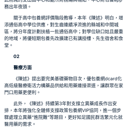
務出年夜頭。
關于高中
包養網評價
階段教導，本年《陳述》明白，增
添通俗高中學位供應，對生齒連續凈流進的縣城和中間城
區，將分年度計劃扶植一批通俗高中；對學位缺口姑且嚴重
的地域，將優
短期包養
先改擴建已有講授樓、先生宿舍和食
堂。
02
醫療方面
《陳述》提出要完美基礎藥物目次，優
包養網dcard
化
高低級醫療衛活力構藥品供給和用藥連接渠道，讓群眾在家
門口用藥更便利。
此外，《陳述》持續第3年對支撐立異藥成長作出安
排，本年將強化全鏈條支撐政策
包養網VIP
協同，進一個步
驟處理立異藥“進院難”等題目，更好知足國民群浩繁元化就
醫用藥的需求。