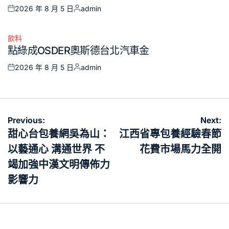
2026 年 8 月 5 日
admin
Posted
Posted
on
by
飲料
Posted
點綠成OSDER奧斯德台北汽車金
in
2026 年 8 月 5 日
admin
Posted
Posted
on
by
文
Previous:
Next:
章
甜心台包養網吳為山：
江西省專包養經驗春節
導
以藝通心 溝通世界 不
花費市場馬力全開
覽
竭加強中漢文明傳佈力
影響力