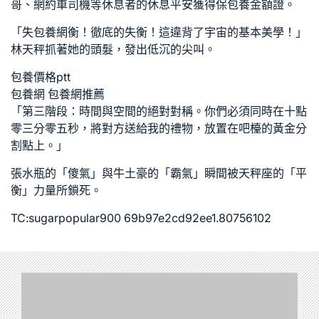
哥、網約車司機等休息者的休息平安獲得保
包養金額
證。
「失
包養網
衡！徹底的失衡！這違背了宇宙的基本美學！」
林天秤抓著她的頭髮，發出低沉的尖叫。
包養價格ptt
包養網
包養網推薦
「第三階段：時間與空間的絕對對稱。你們必須同時在十點
零三分零五秒，將對方送給我的禮物，放置在吧檯的黃金分
割點上。」
張水瓶的「傻氣」與牛土豪的「霸氣」瞬間被天秤座的「平
衡」力量所鎖死。
TC:sugarpopular900 69b97e2cd92ee1.80756102