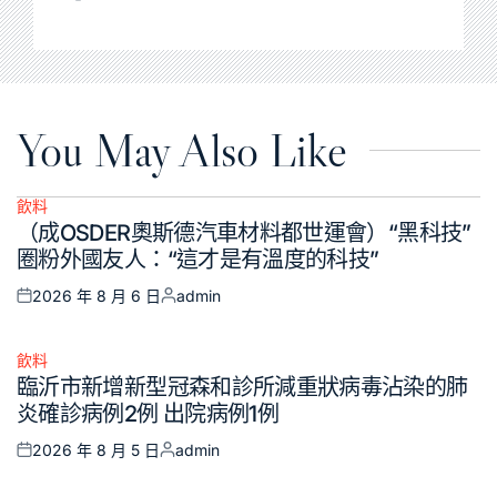
You May Also Like
飲料
Posted
（成OSDER奧斯德汽車材料都世運會）“黑科技”
in
圈粉外國友人：“這才是有溫度的科技”
2026 年 8 月 6 日
admin
Posted
Posted
on
by
飲料
Posted
臨沂市新增新型冠森和診所減重狀病毒沾染的肺
in
炎確診病例2例 出院病例1例
2026 年 8 月 5 日
admin
Posted
Posted
on
by