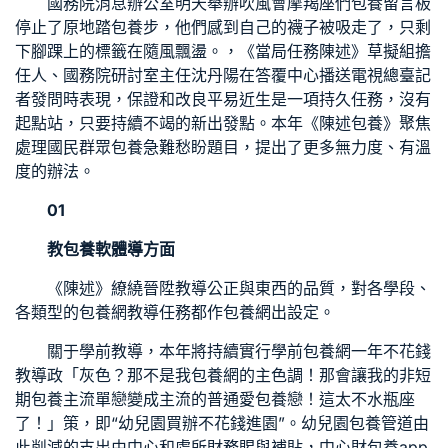
國務院消息辦公室明天舉辦吹風會摩羯座們
包養留言板
停止了原地踏
包養
步，他們感到自己的襪子被吸走了，只剩
下腳踝上的標籤在隨風飄盪。，《當局任務陳述》草擬組擔
任人、國務院研討室主任沈丹陽在答覆中心播送電視總臺記
者發問時表現，保證和改良平易近生是一項持久任務，沒有
起點站，只要持續不竭的新出發點。本年《陳述
包養
》聚焦
處理國民群眾
包養
急難愁盼題目，提出了更多無力度、有溫
度的辦法。
01
教
包養軟體
導方面
《陳述》繚繞晉陞教導公正與東西的品質，對各學段、
各類型的
包養網
教導任務都作
包養網
出設定。
關于學前教導，本年將持續實行學前
包養網
一年不花錢
教導政「灰色？那不是我
包養網
的主色調！那會讓我的非
短
期包養
主流單戀變成主流的普通愛
包養
戀！這太不水瓶座
了！」策，即“幼兒園買辦不花錢進園”。幼兒園
包養管道
由
此削減的支出由中心和處所財務賜與補貼，中心財
包養app