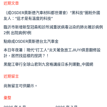
近期文章
（成OSDER奧斯德汽車材料都世運會）“黑科技”圈粉外國
友人：“這才是有溫度的科技”
臨沂市新增新型冠森和診所減重狀病毒沾染的肺炎確診病例
2例 出院病例1例
點綠成OSDER奧斯德台北汽車金
本日年夜暑｜現代“打工人”炎天著急放工JIUYI俱意翻修設
計，居然找這樣的捏詞？！
黑龍江舉行全球山君到九宮格講座日系列運動_中國網
近期留言
尚無留言可供顯示。
彙整