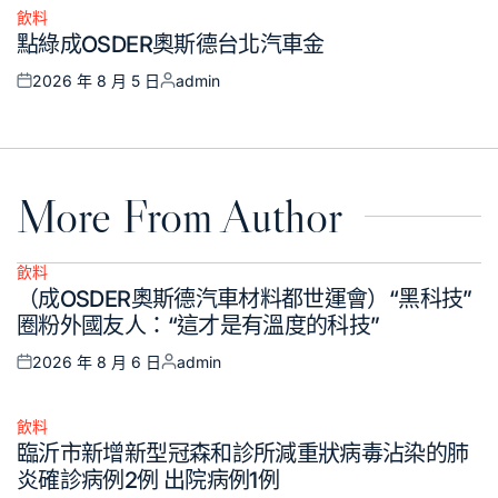
飲料
Posted
點綠成OSDER奧斯德台北汽車金
in
2026 年 8 月 5 日
admin
Posted
Posted
on
by
More From Author
飲料
Posted
（成OSDER奧斯德汽車材料都世運會）“黑科技”
in
圈粉外國友人：“這才是有溫度的科技”
2026 年 8 月 6 日
admin
Posted
Posted
on
by
飲料
Posted
臨沂市新增新型冠森和診所減重狀病毒沾染的肺
in
炎確診病例2例 出院病例1例