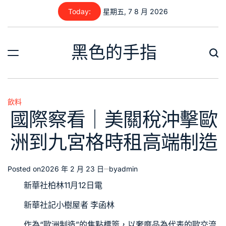
Skip
Today:
星期五, 7 8 月 2026
to
content
黑色的手指
飲料
Posted
國際察看｜美關稅沖擊歐
in
洲到九宮格時租高端制造
Posted on
2026 年 2 月 23 日
by
admin
新華社柏林11月12日電
新華社記
小樹屋
者 李函林
作為“歐洲制造”的焦點標簽，以奢靡品為代表的歐
交流