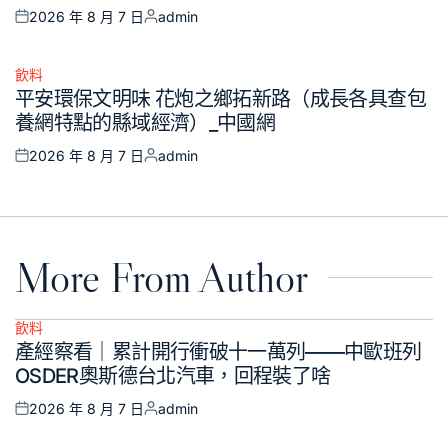
2026 年 8 月 7 日
admin
Posted
Posted
on
by
飲料
Posted
平安環保文明味 花炮之鄉拓新路（成長各具查包
in
養網特點的縣域經濟）_中國網
2026 年 8 月 7 日
admin
Posted
Posted
on
by
More From Author
飲料
Posted
產經察看｜累計開行衝破十一萬列——中歐班列
in
OSDER奧斯德台北汽車，回程裝了啥
2026 年 8 月 7 日
admin
Posted
Posted
on
by