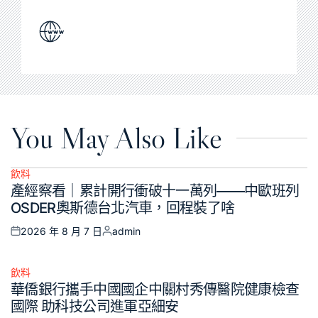
You May Also Like
飲料
Posted
產經察看｜累計開行衝破十一萬列——中歐班列
in
OSDER奧斯德台北汽車，回程裝了啥
2026 年 8 月 7 日
admin
Posted
Posted
on
by
飲料
Posted
華僑銀行攜手中國國企中關村秀傳醫院健康檢查
in
國際 助科技公司進軍亞細安