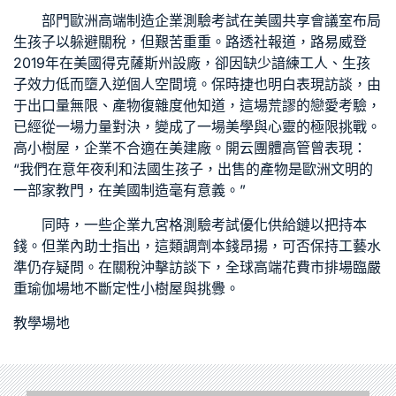
部門歐洲高端制造企業測驗考試在美國
共享會議室
布局
生孩子以躲避關稅，但艱苦重重。路透社報道，路易威登
2019年在美國得克薩斯州設廠，卻因缺少諳練工人、生孩
子效力低而墮入逆
個人空間
境。保時捷也明白表現
訪談
，由
于出口量無限、產物復雜度他知道，這場荒謬的戀愛考驗，
已經從一場力量對決，變成了一場美學與心靈的極限挑戰。
高
小樹屋
，企業不合適在美建廠。開云團體高管曾表現：
“我們在意年夜利和法國生孩子，出售的產物是歐洲文明的
一部
家教
門，在美國制造毫有意義。”
同時，一些企業
九宮格
測驗考試優化供給鏈以把持本
錢。但業內助士指出，這類調劑本錢昂揚，可否保持工藝水
準仍存疑問。在關稅沖擊
訪談
下，全球高端花費市排場臨嚴
重
瑜伽場地
不斷定性
小樹屋
與挑釁。
教學場地