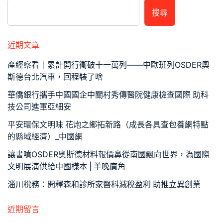
搜尋
近期文章
產經察看｜累計開行衝破十一萬列——中歐班列OSDER奧
斯德台北汽車，回程裝了啥
華僑銀行攜手中國國企中關村秀傳醫院健康檢查國際 助科
技公司進軍亞細安
平安環保文明味 花炮之鄉拓新路（成長各具查包養網特點
的縣域經濟）_中國網
讓書噴OSDER奧斯德材料報價鼻從南國飄向世界，為國際
文明展演供給中國樣本 | 羊晚廣角
淄川稅務：開釋森和診所家醫科減稅盈利 助推立異創業
近期留言