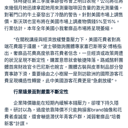
保時捷在第三季度事跡發布會上明白表現，公司將在將
來幾個月她迅速拿起她用來測量咖啡因含量的激光測量儀，
對著門口的牛土豪發出了冷酷的警告。針對美國市場上調售
價。斯沃琪也宣布將在美國市場上調產物價錢5%至15%。
行業估計，本年全年美國小我奢靡品市場將呈現萎縮。
“在關稅
講座
與經濟放緩雙重壓力下，美國花費者對高
端花費趨于謹嚴。”波士頓徵詢團體專家塞巴斯蒂安·博格指
出，奢靡品花費高度依靠花費者信念，一旦經濟或政策周遭
的狀況呈現不斷定性，購置意愿就會敏捷降落。路威酩軒團
體首席財政官卡巴尼斯也婉言，團體古裝與皮革制品部分發
賣事跡下滑，重要緣由之
小樹屋
一是到訪歐洲的國際游客花
費呈現構造性轉變，此中美國游客花費更是“急劇放緩”。
行業遠景面對嚴重不斷定性
企業降價雖能在短期內緩解本錢壓力，卻埋下持久隱
患。研討以為，過度依靠降價不只能夠損害brand抽像和花
費者虔誠度，還會嚇退潛伏年青客戶群，減弱奢靡品“培養
新客”計謀。