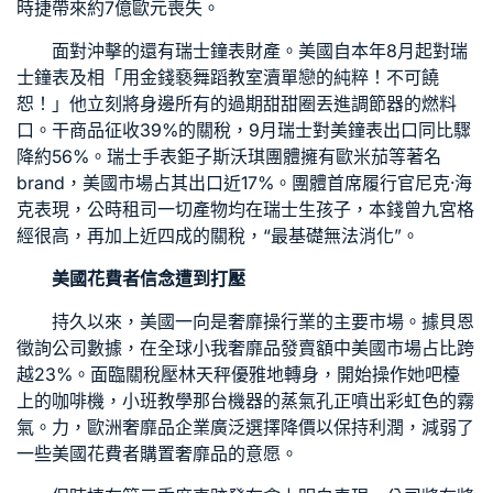
時捷帶來約7億歐元喪失。
面對沖擊的還有瑞士鐘表財產。美國自本年8月起對瑞
士鐘表及相「用金錢褻
舞蹈教室
瀆單戀的純粹！不可饒
恕！」他立刻將身邊所有的過期甜甜圈丟進調節器的燃料
口。干商品征收39%的關稅，9月瑞士對美鐘表出口同比驟
降約56%。瑞士手表鉅子斯沃琪團體擁有歐米茄等著名
brand，美國市場占其出口近17%。團體首席履行官尼克·海
克表現，公
時租
司一切產物均在瑞士生孩子，本錢曾
九宮格
經很高，再加上近四成的關稅，“最基礎無法消化”。
美國花費者信念遭到打壓
持久以來，美國一向是奢靡操行業的主要市場。據貝恩
徵詢公司數據，在全球小我奢靡品發賣額中美國市場占比跨
越23%。面臨關稅壓林天秤優雅地轉身，開始操作她吧檯
上的咖啡機，
小班教學
那台機器的蒸氣孔正噴出彩虹色的霧
氣。力，歐洲奢靡品企業廣泛選擇降價以保持利潤，減弱了
一些美國花費者購置奢靡品的意愿。