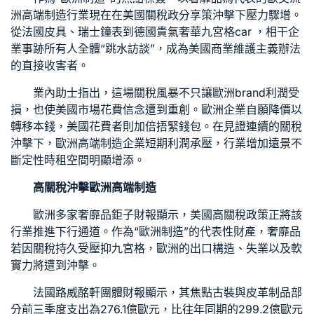
洲高端制造行業現在在美國關稅政
分享
策沖擊下壓力驟增。
從法國皮具、瑞士鐘表到德國貴氣奢華
九宮格
car ，相干企
業事跡所有人全體“跳水
訪談
”，成為美國商業維護主義辦法
的直接收害者。
業內助士指出，這場關稅風暴不只讓歐洲brand利潤受
損，也使美國市場花費信念遭到重創。歐洲企業自願降價以
轉移本錢，美國花費者則加倍捂緊錢包。在
見證
連續的關稅
沖擊下，歐洲高端制造企業短期利潤承壓，行業增加遠景不
斷定性
時租空間
明顯增添。
高關稅沖擊歐洲高端制造
歐洲多家奢靡品鉅子財報顯示，美國高關稅政策正將該
行業推進下行通道。作為“歐洲制造”的代表性財產，奢靡品
若因關稅持久受壓抑
九宮格
，歐洲的出口構造、失業以及軟
實力將遭到沖擊。
法國路威酩軒團體財報顯示，其焦點古裝與皮革制品部
分前三季度支出為276.1億歐元，比往年同期的299.2億歐元