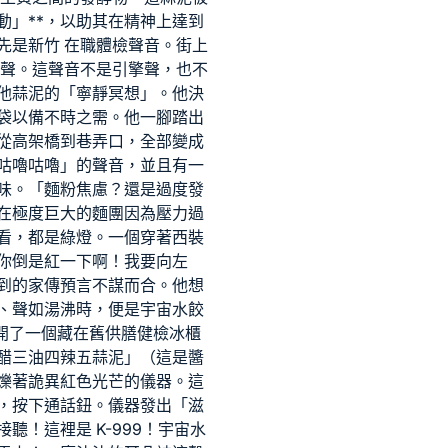
動」**，以助其在精神上達到
先是
新竹 在職體檢
聲音。街上
聲。這聲音不是引擎聲，也不
他蒜泥的「寧靜冥想」。他決
袋以備不時之需。他一腳踏出
從高架橋到巷弄口，全部變成
咕嚕咕嚕」的聲音，並且有一
味。「麵粉焦慮？還是過度發
在極度巨大的麵團因為壓力過
看，都是綠燈。一個穿著西裝
你倒是紅一下啊！我要向左
到的家傳預言不謀而合。他想
、聲如湯沸時，便是宇宙水餃
開了一個藏在舊
供膳健檢
冰櫃
醋三油四辣五蒜泥」（這是醬
爍著詭異紅色光芒的儀器。這
，按下通話鈕。儀器發出「滋
！這裡是 K-999！宇宙水