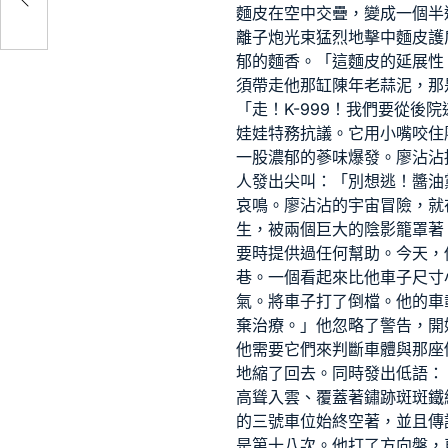
麵皮在空中交疊，變成一個半
離子炮光束猛烈地擊中麵皮護
郁的麵香。「這麵皮的延展性
須帶走他那缸陳年老蒜泥，那
「走！K-999！我們要從
娃娃特務抗議。它用小嘴咬住
一股濃郁的蔘味爆發。廖沾沾
人發出尖叫：「別想逃！醬油
哀鳴。廖沾沾的宇宙冒險，就
生，被兩個巨大的陰影籠罩著
要時提供過任何幫助。今天，
巷。一個看起來比他車子尺寸
氣。將車子打了倒檔。他的車
棄治療。」他忽略了警告，開
他需要它們來判斷車體與那座
地縮了回去。同時發出低語：
高聳入雲、覆蓋著鏽跡斑斑鐵
的三號車位始終空著，並且傳
是第十八次。他打了方向盤，