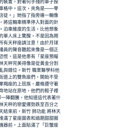
的裝置，對著何手殘的車子按
車格中。這次，夾角是——零
信徒。」她指了指旁邊一輛像
，將這輛車精準停入對面的針
。泊車維度的生活，比他想象
的單人床上驚醒，不是因為鬧
所有天秤座請注意！由於月球
播員的聲音聽起來像是一個正
恐慌，這是他患有「星座預報
林天秤完美得像是從黃金分割
亂與錯位。
新竹 職業醫學科
他
街道上的雙魚座們，開始不受
摩羯座的上班族，嚴格遵守著
齊地站在原地，他們的鞋子裡
部一陣翻騰，他知道這代表著什
林天秤的戀愛運勢跌至百分之
天結束前，
新竹 肺功能
將林天
堆滿了星座圖表和過期甜甜圈
機器前，上面貼滿了「巨蟹座