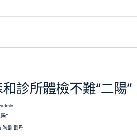
和診所體檢不難“二陽”
y
admin
陽”
 陶艷 劉丹