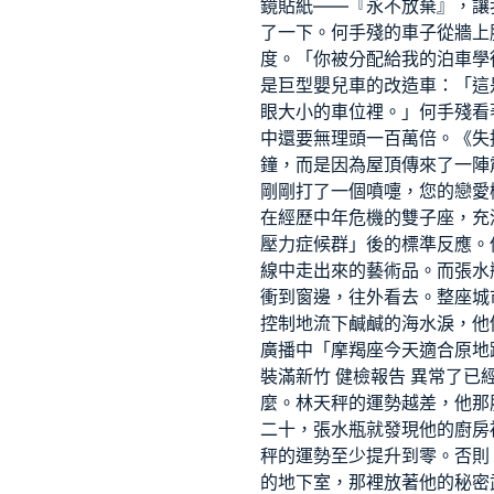
鏡貼紙——『永不放棄』，讓
了一下。何手殘的車子從牆上
度。「你被分配給我的泊車學
是巨型嬰兒車的改造車：「這
眼大小的車位裡。」何手殘看
中還要無理頭一百萬倍。《失
鐘，而是因為屋頂傳來了一陣
剛剛打了一個噴嚏，您的戀愛
在經歷中年危機的雙子座，充
壓力症候群」後的標準反應。
線中走出來的藝術品。而張水
衝到窗邊，往外看去。整座城
控制地流下鹹鹹的海水淚，他
廣播中「摩羯座今天適合原地
裝滿
新竹 健檢報告 異常
了已
麼。林天秤的運勢越差，他那
二十，張水瓶就發現他的廚房
秤的運勢至少提升到零。否則
的地下室，那裡放著他的秘密