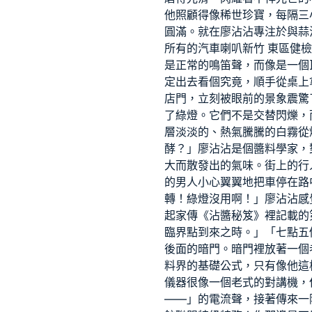
他照顧得像稀世珍寶，每隔三
圓滿。就在廖沾沾專注於與蒜
所有的汽車喇叭
新竹 東區健檢
是正常的鳴笛聲，而像是一個
定出去看個究竟，順手從桌上
店門，立刻被眼前的景象震驚
了綠燈。它們不是交替閃爍，
層淡淡的、熱氣騰騰的白霧從
酵？」廖沾沾是個醬料學家，
大而散發出的氣味。街上的行
的男人小心翼翼地把車停在路
轉！綠燈沒用啊！」廖沾沾感
起家傳《沾醬秘笈》裡記載的
臨界點到來之時。」「七點五
後面的暗門。暗門裡放著一個
料界的基礎公式，只有像他這
儀器很像一個老式的對講機，
——」的電流聲，接著傳來一