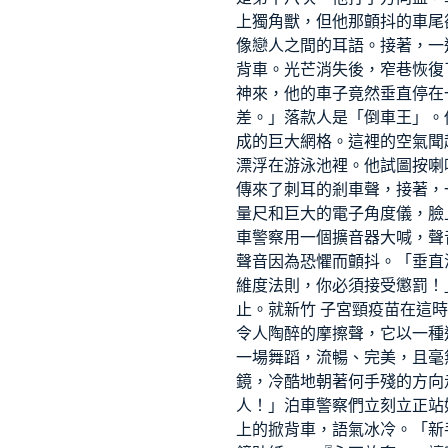
上獨角獸，但他那顫抖的車尾
像戀人之間的耳語。接著，一
背車。光芒消失後，窄巷恢復
神來，他的車子竟然垂直停在
差。」落款人是「倒車王」。
成的巨大網格。這裡的空氣聞
漂浮在游泳池裡。他試圖按喇
傳來了刺耳的剎車聲，接著，
量尺和巨大的電子角度儀，臉
車警察用一個擴音器大喊，聲
聲音因為恐懼而顫抖。「垂直
維度法則，你必須接受懲罰！
止。就
新竹 子宮頸疫苗
在這時
令人陶醉的摩擦聲，它以一種
一場舞蹈，流暢、完美，且毫
鏡，冷酷地朝著何手殘的方向
人！」泊車警察們立刻立正站
上的掀背車，語氣冰冷。「新