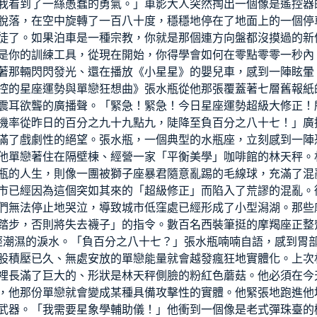
我看到了一絲愚蠢的勇氣。」車影大人突然掏出一個像是遙控器
脫落，在空中旋轉了一百八十度，穩穩地停在了地面上的一個停
徒了。如果泊車是一種宗教，你就是那個連方向盤都沒摸過的新
是你的訓練工具，從現在開始，你得學會如何在零點零零一秒內
著那輛閃閃發光、還在播放《小星星》的嬰兒車，感到一陣眩暈
控的星座運勢與單戀狂想曲》張水瓶從他那張覆蓋著七層舊報紙
震耳欲聾的廣播聲。「緊急！緊急！今日星座運勢超級大修正！
機率從昨日的百分之九十九點九，陡降至負百分之八十七！」廣
滿了戲劇性的絕望。張水瓶，一個典型的水瓶座，立刻感到一陣
他單戀著住在隔壁棟、經營一家「平衡美學」咖啡館的林天秤。
瓶的人生，則像一團被獅子座暴君隨意亂踢的毛線球，充滿了混
市已經因為這個突如其來的「超級修正」而陷入了荒謬的混亂。
們無法停止地哭泣，導致城市低窪處已經形成了小型潟湖。那些
踏步，否則將失去襪子」的指令。數百名西裝筆挺的摩羯座正整
經潮濕的淚水。「負百分之八十七？」張水瓶喃喃自語，感到胃
股積壓已久、無處安放的單戀能量就會越發瘋狂地實體化。上次
裡長滿了巨大的、形狀是林天秤側臉的粉紅色蘑菇。他必須在今
，他那份單戀就會變成某種具備攻擊性的實體。他緊張地跑進他
武器。「我需要星象學輔助儀！」他衝到一個像是老式彈珠臺的