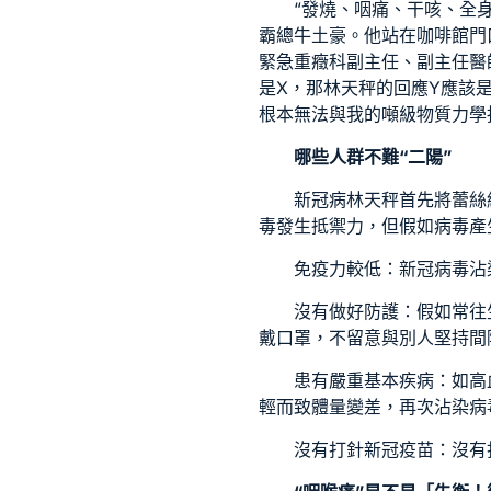
“發燒、咽痛、干咳、全
霸總牛土豪。他站在咖啡館門
緊急重癥科副主任、副主任醫
是X，那林天秤的回應Y應該
根本無法與我的噸級物質力學
哪些人群不難“二陽”
新冠病林天秤首先將蕾絲
毒發生抵禦力，但假如病毒產
免疫力較低：新冠病毒沾
沒有做好防護：假如常往
戴口罩，不留意與別人堅持間
患有嚴重基本疾病：如高
輕而致體量變差，再次沾染病
沒有打針新冠疫苗：沒有