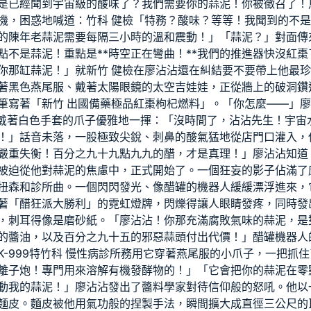
是已經聞到宇宙級的酸味了？我們需要你的蒜泥！你被徵召了！
機，困惑地喊道：
竹科 健檢
「特務？酸味？等等！我聞到的不是
的陳年老蒜泥需要每隔三小時的溫和震動！」「蒜泥？」對面傳來
點不是蒜泥！重點是**時空正在彎曲！**我們的推進器快沒紅
你那缸蒜泥！」就
新竹 健檢
在廖沾沾還在糾結要不要帶上他最珍
著黑色燕尾服、戴著太陽眼鏡的太空吉娃娃，正從牆上的破洞鑽
筆寫著「
新竹 出國備藥
極品紅棗枸杞燃料」。「你怎麼——」廖
，戴著白色手套的爪子優雅地一揮：「沒時間了，沾沾先生！宇宙
！」話音未落，一股極致尖銳、刺鼻的酸氣猛地從店門口灌入，
嚴重失衡！百分之九十九點九九的醋，才是真理！」廖沾沾知道
被迫從他對蒜泥的焦慮中，正式開始了。一個狂妄的影子佔滿了
扭
森和診所
曲。一個閃閃發光、像醋罐的機器人緩緩漂浮進來，
著「醋狂派大勝利」的霓虹燈牌，閃爍得讓人眼睛發疼，同時發
，刺耳得像是磨砂紙。「廖沾沾！你那充滿腐敗氣味的蒜泥，是
的醬油，以及百分之九十五的邪惡蒜頭付出代價！」醋罐機器人
-999特
竹科 慢性病診所
務用它穿著燕尾服的小爪子，一把抓住
離子炮！專門用來溶解有機發酵物的！」「它會把你的蒜泥在零
動我的蒜泥！」廖沾沾發出了醬料學家對待信仰般的怒吼。他以
麵皮。麵皮被他用氣功般的捏製手法，瞬間擴大成直徑三公尺的