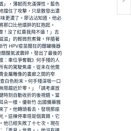
時
盾」，薄韌而充滿彈性。藍色
地擋住了攻擊，只是散發出濃
中藥味更濃了。廖沾沾知道，他必
將那口比他還胖的缸抱起。
基礎！沒了紅棗我飛不遠！」吉
滋滋」的輕微煎煮聲，伴隨著
新竹 HPV疫苗
醋狂的醋罐機器
被醋酸氣波震碎，發出了最後的
度：車位爭奪戰》何手殘的人
所有的駕駛焦慮，從未在他需
賣金屬雕像的畫廊之間的窄
檢查
白色粉末。何手殘深吸一口
無限趨近於零。」「請考慮放
鍵時刻自動收折的後視鏡。當
耳朵一樣，優
新竹 出國備藥
雅
來了。他轉頭看去，發現那座
光。這棟停車塔是個異類，它
。他已經失敗了十七次。現在
：「再見，世界。」他沒有撞