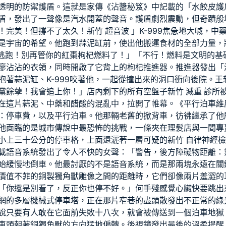
透明的防禦護盾。這就是家傳《沾醬秘笈》中記載的「水餃皮護
盾，發出了一聲像是汽水開蓋的聲音。護盾劇烈震動，但奇蹟般
！完美！但撐不了太久！
新竹 超音波
」K-999焦急地大喊，
是宇宙的希望。他跑到蒜泥缸前，使出他搬運食材的全部力量，
後院逃跑！別再管你的紅棗枸杞燃料了！」「不行！燃料是文明的
廖沾沾的衣領，同時開啟了它背上的枸杞推進器。推進器發出「
抱著蒜泥缸、K-999咬著他，一起從撞出來的洞口衝向後院。王
黨餘孽！我會追上你！」店內剩下的所有空盤子
新竹 減重 診所
在這片蒜泥、中藥和醋酸的混亂中，拉開了帷幕。《平行泊車維
：停車費，以及平行泊車。他那輛老舊的掀背車，彷彿繼承了他
他面臨的是城市傳說中最恐怖的挑戰，一條夾在理髮店與一間專
小上三十公分的停車格，上面還灑著一層可疑的
新竹 自律神經
載語音系統發出了令人不快的女聲：「警告，後方障礙物距離：
始緩慢地倒車。他最討厭的不是語音系統，而是那兩塊永遠在關
價值不菲的銅製獨角獸雕像之間的距離時，它們卻像兩片羞澀的
「你還是別看了，反正你也停不好。」何手殘感覺心臟快要跳出
網的多層機械式停車塔，正在那片窄巷的盡頭散發出不正常的綠
說只要有人敢在它面前失敗十八次，就會被傳送到一個泊車地獄
車頭朝著銅獨角獸的方向猛地偏轉。後視鏡發出最後的溫柔提醒