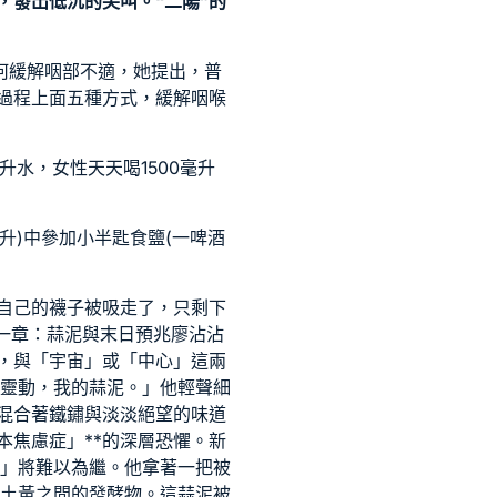
，發出低沉的尖叫。“二陽”的
若何緩解咽部不適，她提出，普
過程上面五種方式，緩解咽喉
水，女性天天喝1500毫升
升)中參加小半匙食鹽(一啤酒
自己的襪子被吸走了，只剩下
一章：蒜泥與末日預兆廖沾沾
，與「宇宙」或「中心」這兩
靈動，我的蒜泥。」他輕聲細
混合著鐵鏽與淡淡絕望的味道
本焦慮症」**的深層恐懼。新
」將難以為繼。他拿著一把被
土黃之間的發酵物。這蒜泥被