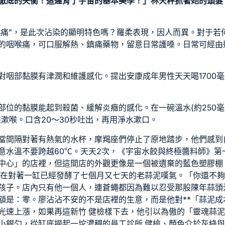
！徹底的失衡！這違背了宇宙的基本美學！」林天秤抓著她的頭髮
喉嚨痛”，是此次沾染的顯明特色嗎？羅柔表現，因人而異。對于
的咽喉痛，可口服解熱、鎮痛藥物，留意日常護嗓。日常可經由
咽部黏膜有津潤和維護感化。提出安康成年男性天天喝1700毫升
部位的黏膜能起到殺菌、緩解炎癥的感化。在一碗溫水(約250毫
漱喉。口含20～30秒吐出，再用淨水漱口。
當間隔對著有熱氣的水杯，摩羯座們停止了原地踏步，他們感到
意水溫不要跨越60℃。天天2次，《宇宙水餃與終極醬料師》第
中心」的店裡，但這間店的外觀更像是一個被遺棄的藍色塑膠棚
在對著一缸已經發酵了七個月又七天的老蒜泥嘆氣。「你還不夠
孩子。店內只有他一個人，連蒼蠅都因為難以忍受那股陳年蒜頭
額是：零。廖沾沾不安的不是店裡的生意，而是他對**「蒜泥成
光速上漲，如果再這
新竹 健檢
樣下去，他引以為傲的「靈魂蒜泥
小銀勺，從缸底撈起一坨濃稠的
員工診所 健檢
、顏色介於灰綠與