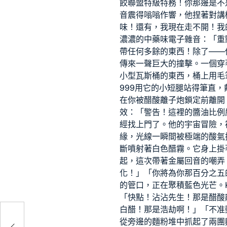
餃聯盟特級特務！你那邊是不
音震得嗡嗡作響，他捏著對講
味！還有，我現在走不開！我
濃濃的中藥味電子雜音：「重
帶任何多餘的東西！除了——
傳來一聲巨大的撞擊。一個穿
小型瓦斯桶的東西，桶上用毛
999用它的小短腿站得筆直
在你被醋酸離子炮鎖定前離開
效：「警告！這裡的醬油比例
經找上門了。他的宇宙冒險，
緣，光線一瞬間被極端的酸氣
斷噴射著白色醋霧。它身上掛
起，這次帶著金屬回音的嘲弄
化！」「你將為你那百分之五
的管口，正在聚積藍色光芒。K
「快點！沾沾先生！那是醋酸
白醋！那是浩劫啊！」「不准
室溫
從旁邊的麵粉堆中抓起了兩團