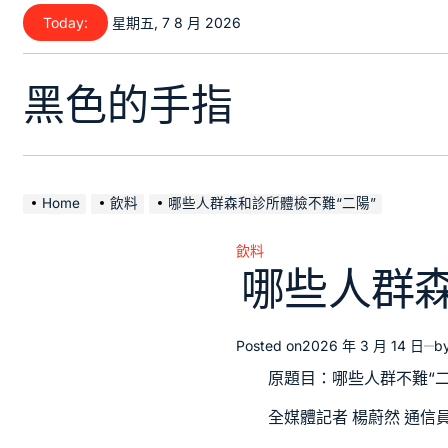
Skip
Today:
星期五, 7 8 月 2026
to
content
黑色的手指
Home
飲料
哪些人群森和診所體檢不難“二陽”
飲料
Posted
哪些人群森
in
Posted on
2026 年 3 月 14 日
b
原題目：哪些人群不難“二
全媒體記者 楊蔚然 通信員