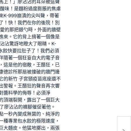
馬上！」廖沾沾的耳朵被這聲
酸味！是麵粉過度膨脹的焦慮
K-999崩潰的尖叫聲，帶著
棗了！快！我們在你的後院！別
愛的那把銀勺時，外面的牆壁
進來。它的背上揹著一個像是
沾沾驚訝地瞪大了眼睛。K-
水餃快要拉肚子了！我們必須
伴隨著一個狂妄自大的電子音
，這是他的宿敵，王醋狂，已
康德診所
那扇被撞破的牆門邊
它的
新竹 子宮頸疫苗
底座還不
出警報。王醋狂的聲音再次響
對醬料學的侮辱！必須淨
的頂端裂開，露出了一個巨大
了廖沾沾的褲腳催促著他。
點一秒內變成無菌的、純淨的
一種專業包水餃的極限速度，
迷
巨大麵皮。他猛地擲出，兩張