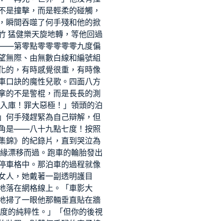
不是撞擊，而是輕柔的碰觸，
，瞬間吞噬了何手殘和他的掀
竹 猛健樂
天旋地轉，等他回過
——第零點零零零零零九度偏
望無際、由無數白線和編號組
化的，有時感覺很重，有時像
車口訣的魔性兒歌。四面八方
拿的不是警棍，而是長長的測
入庫！罪大惡極！」領頭的泊
」何手殘趕緊為自己辯解，但
角是——八十九點七度！按照
集錦》的紀錄片，直到哭泣為
緣漂移而過。跑車的輪胎發出
停車格中。那泊車的過程就像
女人，她戴著一副透明護目
地落在網格線上。「車影大
地掃了一眼他那輛垂直貼在牆
度的純粹性。」「但你的後視