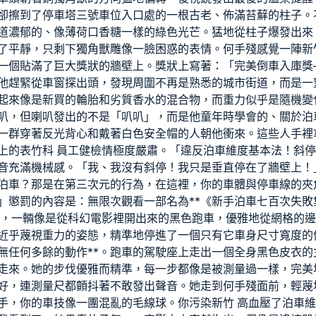
卻擦到了停車塔三號車位入口處的一根古老、佈滿苔蘚的柱子。
道濃郁的、像薄荷口香糖一樣的綠色光芒。猛地從柱子爆發出來
了平靜，只剩下獨角獸雕像一臉困惑的表情。何手殘感覺一陣
新
一個貼滿了巨大獎狀的牆壁上。獎狀上寫著：「完美倒車入庫獎
他趕緊從車窗探出頭，發現周圍不再是熟悉的城市街道，而是一
起來像是新買的輪胎和劣質香水的混合物，而重力似乎是隨機變
叭，但喇叭發出的不是「叭叭」，而是他童年時學會的、關於泊
一群穿著反光背心和戴著白色安全帽的人朝他衝來。這些人手裡
上的表
竹科 員工健檢
情極度嚴肅。「違反泊車維度基本法！斜停
音充滿機械感。「我、我沒有斜停！我只是垂直停在了牆壁上！
泊車？那是在第三次元的行為，在這裡，你的車體與停車線的夾
」懲罰的內容是：無限次觀看一部名為**《新手泊車七百次失敗
，一輛像是從科幻電影裡開出來的黑色跑車，優雅地從網格的邊
近乎蔑視重力的姿態，精準地停進了一個只有它車身尺寸寬度的
無任何多餘的動作**。跑車的駕駛座上走出一個全身黑色皮衣的
走來。她的步伐優雅而精準，每一步都像是被測量過一樣，完美
好，連測量尺都顫抖著不敢發出聲音。她走到何手殘面前，輕蔑
手，你的車技像一團混亂的毛線球。你污染
新竹 高血壓
了泊車維