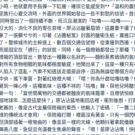
小時，他就要用手指彈一下缸邊，確保它能感受到**「溫和的震
泥進行心靈交流時，外面的世界開始發出一些不對勁的信號。首
同時發出了一個持續不斷、低沉且潮濕的「咕嚕——咕嚕——」
巨大的、消化不良的胃在哀嚎。廖沾沾皺著眉頭，這嚴重干擾了
拿了一張髒兮兮的，印著《沾醬秘笈》封面的皺衛生紙，塞進口
了。整條城市的主幹道上，數百個交通信號燈，從東邊到西邊，
而是固定在「通行」的狀態，同時，每一個燈箱都發出了那種「
燈箱的頂部冒出，散發出一種難以名狀的——麵粉蒸煮過頭的氣
對所有食物相關的氣味都極度敏感。他聞出來了，這是一種只有
人陷入了混亂。汽車不知道該走還是該停，因為無論從哪個方向
中央，搖下車窗，對著紅綠燈大喊：「喂！你為什麼咕嚕咕嚕？
覺到一陣心悸。這種氣味，這種不祥的「咕嚕」聲，與他兒時聽
第一句：「當世間萬物的交通都被麵皮的氣味籠罩，且燈號恒綠
個地球年…怎麼這麼快？」廖沾沾猛地衝回店裡，衝到後廚，打
老舊的、像是古代金屬保險箱的東西。他輸入了密碼：「一醬二
樣的傳統派才會用）。保險箱打開，裡面沒有黃金，只有一個閃
但頂部插著一根彎曲的、像韭菜一樣的天線。他顫抖著拿起儀器
陣高八度、急促且充滿養生焦慮的聲音。「喂！是廖沾沾嗎！快接聽