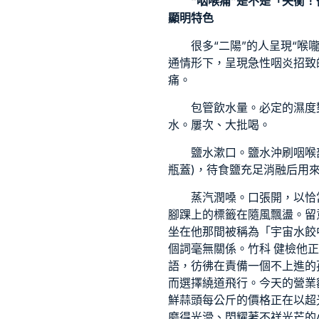
“咽喉痛”是不是「失衡
顯明特色
很多“二陽”的人呈現“
通情形下，呈現急性咽炎招致
痛。
包管飲水量。必定的濕度對
水。屢次、大批喝。
鹽水漱口。鹽水沖刷咽喉
瓶蓋)，待食鹽充足消融后用來
蒸汽潤嗓。口張開，以恰
腳踝上的標籤在隨風飄盪。留
坐在他那間被稱為「宇宙水餃
個詞毫無關係。
竹科 健檢
他正
語，彷彿在責備一個不上進的
而選擇繞道飛行。今天的營業
鮮蒜頭每公斤的價格正在以超
磨得光滑、閃耀著不祥光芒的