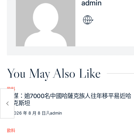
admin
You May Also Like
飲料
Posted
哈媒：逾7000名中國哈薩克族人往年移平易近哈
黌
in
薩克斯坦
2026 年 8 月 8 日
admin
Posted
Posted
on
by
飲料
Posted