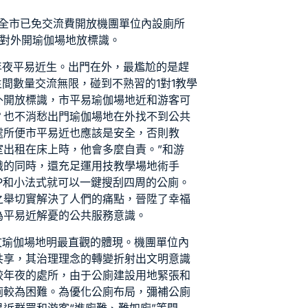
全市已免
交流
費開放機團單位內設廁所
的對外開
瑜伽場地
放標識。
年夜平易近生。出門在外，最尷尬的是趕
生間數量
交流
無限，碰到不熟習的
1對1教學
外開放標識，市平易
瑜伽場地
近和游客可
？也不消愁出門
瑜伽場地
在外找不到公共
處所便市平易近也應該是安全，否則
教
室出租
在床上時，他會多麼自責。”和游
識的同時，還充足運用技
教學場地
術手
P和小法式就可以一鍵搜刮四周的公廁。
之舉切實解決了人們的痛點，晉陞了幸福
為平易近解憂的公共服務意識。
文
瑜伽場地
明最直觀的體現。機團單位內
共享，其治理理念的轉變折射出文明意識
較年夜的處所，由于公廁建設用地緊張和
廁較為困難。為優化公廁布局，彌補公廁