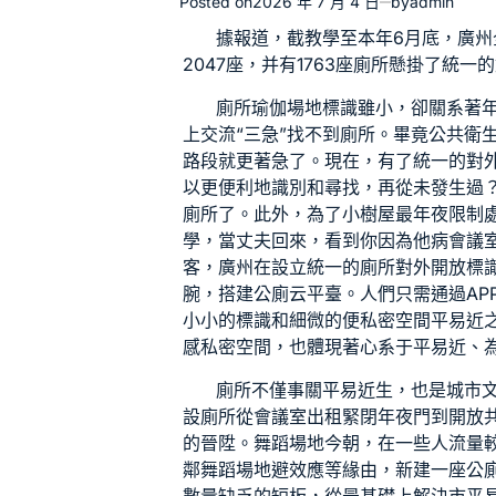
Posted on
2026 年 7 月 4 日
by
admin
據報道，截
教學
至本年6月底，廣州
2047座，并有1763座廁所懸掛了統一
廁所
瑜伽場地
標識雖小，卻關系著
上
交流
“三急”找不到廁所。畢竟公共衛
路段就更著急了。現在，有了統一的對
以更便利地識別和尋找，再從未發生過
廁所了。此外，為了
小樹屋
最年夜限制
學
，當丈夫回來，看到你因為他病
會議
客，廣州在設立統一的廁所對外開放標
腕，搭建公廁云平臺。人們只需通過AP
小小的標識和細微的便
私密空間
平易近
感
私密空間
，也體現著心系于平易近、
廁所不僅事關平易近生，也是城市
設廁所從
會議室出租
緊閉年夜門到開放
的晉陞。
舞蹈場地
今朝，在一些人流量
鄰
舞蹈場地
避效應等緣由，新建一座公