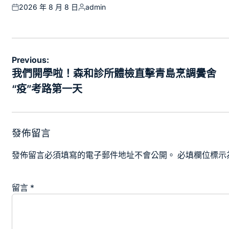
2026 年 8 月 8 日
admin
Posted
Posted
on
by
文
Previous:
章
我們開學啦！森和診所體檢直擊青島烹調黌舍
導
“疫”考路第一天
覽
發佈留言
發佈留言必須填寫的電子郵件地址不會公開。
必填欄位標示
留言
*