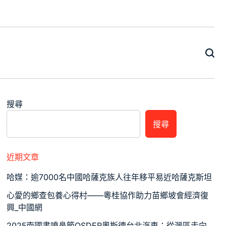
搜尋
搜尋
近期文章
哈媒：逾7000名中國哈薩克族人往年移平易近哈薩克斯坦
心愛的鄉查包養心得村——粵桂協作助力苗鄉坡會經濟復
興_中國網
2025南國書噴鼻節OSDER奧斯德台北汽車：從灣區走向