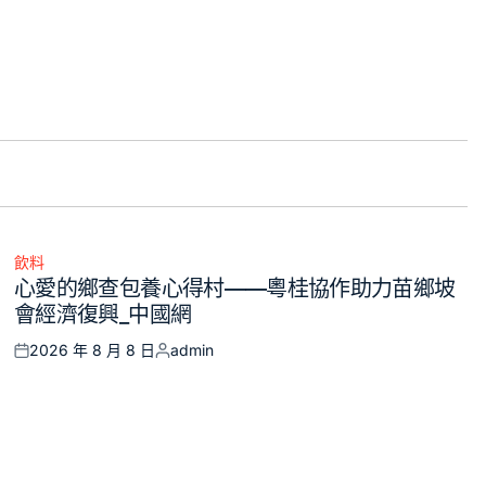
飲料
Posted
心愛的鄉查包養心得村——粵桂協作助力苗鄉坡
in
會經濟復興_中國網
2026 年 8 月 8 日
admin
Posted
Posted
on
by