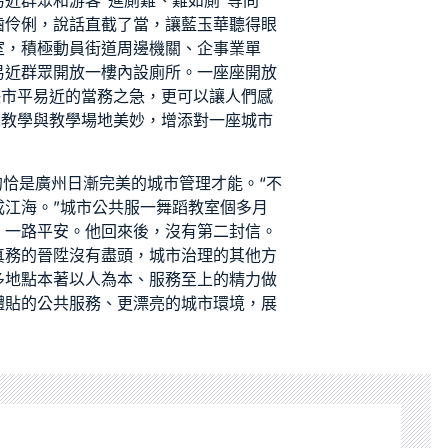
近群眾和游客“進廁難、難如廁”等問
齒伶俐，說話直截了當，讓藍玉華聽得眼
室
，積極動員街道周邊機關、企事業單
易近群眾開放一樓內設廁所。一座座開放
決市平易近的當務之急，更可以讓人們感
1教學
與
教學場地
美妙，增添對一座城市
恰是廣州日漸完美的城市管理才能。“不
江海。”城市公共服一
舞蹈教室
個多月
，一路平安。他回來後，沒有第二封信。
真務的晉陞沒有盡頭，城市治理的其他方
多地點本著以人為本、服務至上的精力做
體貼的公共服務、更漂亮的城市環境，展