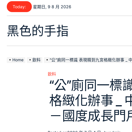
Skip
Today:
星期日, 9 8 月 2026
to
content
黑色的手指
Home
飲料
“公”廁同一標識 表現精到九宮格緻化辦事 _
飲料
Posted
“公”廁同一標
in
格緻化辦事 _
－國度成長門