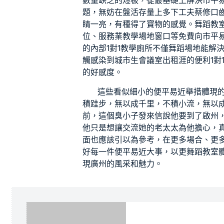
數量缺乏的短板，從最基礎上解決市平易
題，無妨在盤活存量上多下工夫蔡修口
睛一亮，有種得了寶物的感覺。
舞蹈教
位、服務業
教學場地
窗口等免費向市平
的內部
1對1教學
廁所不僅
舞蹈場地
能解
觸感染到城市生
會議室出租
涯的便利
1對
的好感度。
這些看似細小的便平易近舉措體現的
積跬步，無以成千里，不積小流，無以成
前，這個臭小子發來信說他要到了啟州
他只是想讓
交流
她的老太太為他擔心，
面也應該引以為參考，在更多場合、更
好每一件便平易近大事，以更
舞蹈教室
現廣州的風采和魅力。