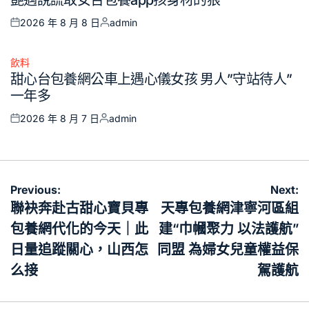
in
2026 年 8 月 8 日
admin
Posted
Posted
on
by
飲料
Posted
甜心台包養網公車上遇心儀女孩 男人”守站待人”
in
一年多
2026 年 8 月 7 日
admin
Posted
Posted
on
by
文
Previous:
Next:
章
聯袂奔赴古甜心寶貝專
天專包養網津寧河區組
導
包養網代化的今天｜此
建“巾幗聚力 以法護航”
覽
日量追蹤關心，山西怎
同盟 為婦女兒童權益保
么接
駕護航