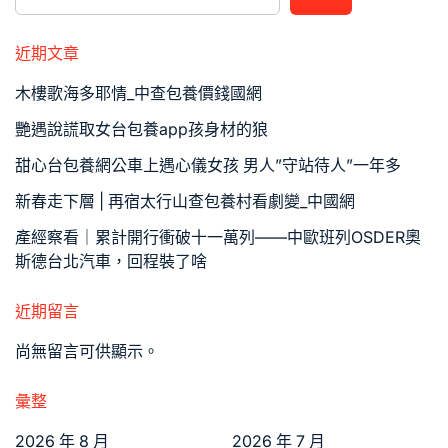
近期文章
木樓歌海多耶情_中查包養價錢國網
艷遇說謊取女台包養app孩身材的狼
甜心台包養網公車上遇心儀女孩 男人”守站待人”一年多
新春走下層 | 再宿太行山查包養村看劇變_中國網
產經察看｜累計開行衝破十一萬列——中歐班列OSDER奧
斯德台北汽車，回程裝了啥
近期留言
尚無留言可供顯示。
彙整
2026 年 8 月
2026 年 7 月