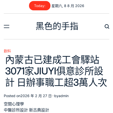
Skip
Today:
星期六, 8 8 月 2026
to
content
黑色的手指
飲料
Posted
內蒙古已建成工會驛站
in
3071家JIUYI俱意診所設
計 日辦事職工超3萬人次
Posted on
2026 年 2 月 27 日
by
admin
空間心理學
中醫診所設計
新古典設計