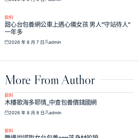
Posted
Posted
on
by
飲料
Posted
甜心台包養網公車上遇心儀女孩 男人”守站待人”
in
一年多
2026 年 8 月 7 日
admin
Posted
Posted
on
by
More From Author
飲料
Posted
木樓歌海多耶情_中查包養價錢國網
in
2026 年 8 月 8 日
admin
Posted
Posted
on
by
飲料
Posted
艷遇說謊取女台包養app孩身材的狼