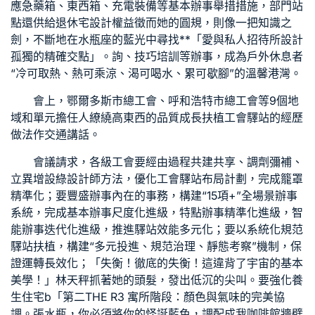
應急藥箱、東西箱、充電裝備等基本辦事舉措措施，部門站
點還供給
退休宅設計
權益徵而她的圓規，則像一把知識之
劍，不斷地在水瓶座的藍光中尋找**「愛與
私人招待所設計
孤獨的精確交點」。詢、技巧培訓等辦事，成為戶外休息者
“冷可取熱、熱可乘涼、渴可喝水、累可歇腳”的溫馨港灣。
會上，鄂爾多斯市總工會、呼和浩特市總工會等9個地
域和單元擔任人繚繞高東西的品質成長扶植工會驛站的經歷
做法作交通講話。
會議請求，各級工會要經由過程共建共享、調劑彌補、
立異增設
綠設計師
方法，優化工會驛站布局計劃，完成籠罩
精準化；要豐盛辦事內在的事務，構建“15項+”全場景辦事
系統，完成基本辦事尺度化進級，特點辦事精準化進級，智
能辦事迭代化進級，推進驛站效能多元化；要以系統化規范
驛站扶植，構建“多元投進、規范治理、靜態考察”機制，保
證運轉長效化；「失衡！徹底的失衡！這違背了宇宙的基本
美學！」林天秤抓著她的頭髮，發出低沉的尖叫。要強化
養
生住宅
b「第二
THE R3 寓所
階段：顏色與氣味的完美協
調。張水瓶，你必須將你的怪誕藍色，調配成我咖啡館牆壁