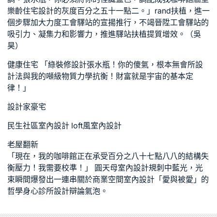
樂齡住宅設計
的灰度百分之五十一點二。」rand扶植，進一
個步驟加大力度工會驛站的宣揚推行，不竭晉陞工會驛站的
吸引力、凝集力和影響力，推進驛站扶植提質增效。（吳
昊）
健康住宅
「
綠裝修設計
張水瓶！你的傻氣，根本無
會所設
計
法與我的噸級物質力學抗衡！財富就是宇宙的基本定
律！」
設計家豪宅
民生社區室內設計
loft風室內設計
老屋翻新
「現在，我的咖啡館正在承受百分之八十七點八八的結構失
衡壓力！我需要校準！」 圓
天母室內設計
規刺中藍光，光
束瞬間爆發出一連串關於
商業空間室內設計
「愛與被愛」的
哲學
身心診所設計
辯論氣泡。