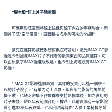
“腳本殺”盯上片子院空間
可應用影院空間將線上錄像與線下內在的事務聯合，開
闢片子院“空間價值”，直面新技巧能夠帶來的“推翻”
蒙克在選擇影
歐德系統傢俱
院時發明，激光IMAX GT影
廳是今朝國際IMAX片子不雅看的最高東西的品質選擇，可
以由原數字IMAX廳進級改建，但今朝上海還沒有IMAX GT
影廳。
“IMAX GT影廳造價昂揚，異樣的投資可以造一個很不
錯的片子院了。”有業內助士流露，年夜部門影院的場地前
提不敷，也缺乏密集不雅眾群來支持昂揚本錢，加之實用的
片子未幾，難以年夜範圍商用。據悉，此前貴陽有一家影院
曾引進33米年夜銀幕，也因利潤等緣由“
人體工學椅
暫停營