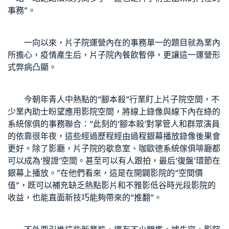
事務”。
一向以來，片子院運營內在的事務單一的題目就為業內
所擔心，疫情產生后，片子院內餐飲暫停，更讓這一運營形
式弊病凸顯。
今朝年青人中熱點的“腳本殺”行業盯上片子院空間，不
少業內助士盼望應用影院空間，將線上錄像與線下內在
綠的
系統傢俱
的事務聯合：“此刻的‘腳本殺’對掌管人和群眾演員
的依靠很年夜，這些經過歷程經由過程銀幕播放錄像後果會
更好。除了影廳，片子院的歇息室、咖
歐德系統傢俱
啡廳都
可以成為‘搜證’空間。甚至可以有人跟拍，最后‘復盤’環節在
銀幕上播放。”在他們看來，這是在開闢影院的“空間價
值”，既可以補充缺乏熱點影片和不雅影低谷時光段影院的
收益，也能直面新技巧能夠帶來的“推翻”。