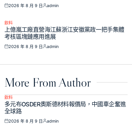
2026 年 8 月 9 日
admin
Posted
Posted
on
by
飲料
Posted
上億嵐工廠直營海江蘇浙江安徽黨政一把手集體
in
考核區塊鏈應用進展
2026 年 8 月 9 日
admin
Posted
Posted
on
by
More From Author
飲料
Posted
多元布OSDER奧斯德材料報價局，中國車企奮進
in
全球路
2026 年 8 月 9 日
admin
Posted
Posted
on
by