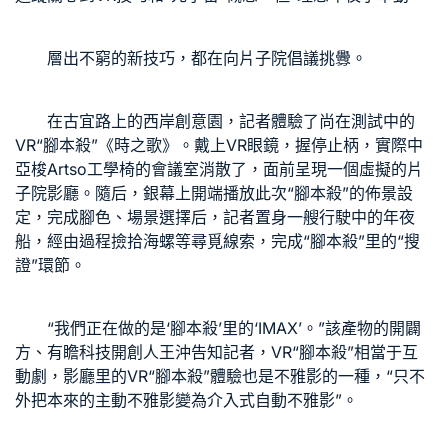
層出不窮的新技巧，都在向片子院倡議挑釁。
在古宜路上的西岸創意園，記者體驗了尚在測試中的
VR“腳本殺”《時之歌》。戴上VR眼鏡，握停止柄，實際中
亞梭Artso工學椅
的會議室消散了，面前呈現一個虛擬的片
子院影廳。隨后，銀幕上開端播放此次“腳本殺”的佈景設
定，完成腳色、場景選擇后，記者置身一艘行駛中的年夜
船，經由過程撿拾海螺等尋覓線索，完成“腳本殺”里的“搜
證”環節。
“我們正在做的是‘腳本殺’里的‘IMAX’。”該產物的開闢
方、有瞻科技開創人王沖告知記者，VR“腳本殺”相當于互
動劇，影廳里的VR“腳本殺”體驗也是不雅影的一種，“只不
外把本來的主動不雅影變為介入式自動不雅影”。