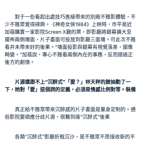
對于一些看起出處技巧進級帶來的別緻不雅影體驗，不
少不雅眾覺得掃興。《神奇女俠1984》上映時，市平易近
加蓓購置一家影院Screen X廳的票，即影廳將銀幕擴大至
擺佈兩側墻面，片子畫面可投放到影廳三面墻。可此次不雅
看并未帶來好的後果。“墻面投影與銀幕有視覺落差，圖像
畸變。”加蓓說，專心不雅看兩側內在的事務，反而錯過正
後方的劇情。
片源還跟不上“沉醉式”「愛？」林天秤的臉抽動了一
下，她對「愛」這個詞的定義，必須是情感比例對等。裝備
真正給不雅眾帶來沉醉感的片子畫面是量身定制的。通
俗影院要順應分歧片源，很難到達“沉醉式”後果
各類“沉醉式”影廳折戟沉沙，是不雅眾不愿接收新的不