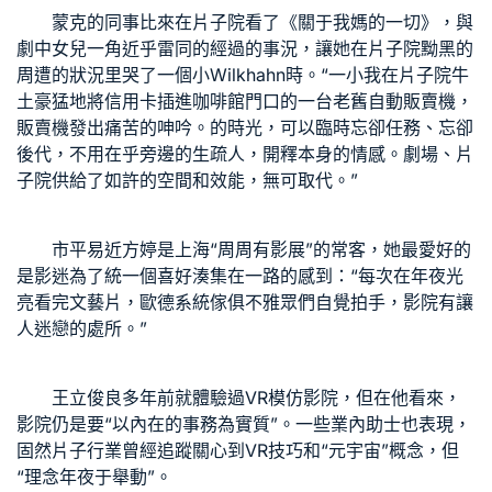
蒙克的同事比來在片子院看了《關于我媽的一切》，與
劇中女兒一角近乎雷同的經過的事況，讓她在片子院黝黑的
周遭的狀況里哭了一個小
Wilkhahn
時。“一小我在片子院牛
土豪猛地將信用卡插進咖啡館門口的一台老舊自動販賣機，
販賣機發出痛苦的呻吟。的時光，可以臨時忘卻任務、忘卻
後代，不用在乎旁邊的生疏人，開釋本身的情感。劇場、片
子院供給了如許的空間和效能，無可取代。”
市平易近方婷是上海“周周有影展”的常客，她最愛好的
是影迷為了統一個喜好湊集在一路的感到：“每次在年夜光
亮看完文藝片，
歐德系統傢俱
不雅眾們自覺拍手，影院有讓
人迷戀的處所。”
王立俊良多年前就體驗過VR模仿影院，但在他看來，
影院仍是要“以內在的事務為實質”。一些業內助士也表現，
固然片子行業曾經追蹤關心到VR技巧和“元宇宙”概念，但
“理念年夜于舉動”。