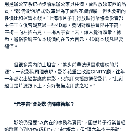
用進
辦公室系統櫃
步前輩
辦公家具
裝備，晉陞放映東西的品
質。“影院做‘沉醉式’改革是為了晉陞花費體驗，但也要斟酌
性價比和運營本錢。”上海市片子刊行放映行業協會影管部
主任王立俊曾觀賞過一些4D廳，發明對體驗晉陞并不高，
座椅一向左搖右晃，一場片子看上去，讓人覺得頭暈。據
悉，通俗影廳座位本錢價約在五六百元，4D廳本錢凡是要
翻倍。
但很多業內助士坦言，“進步前輩裝備需求響應的片
源”。一家影院司理表現，影院花重金改建CINITY廳，往年
一年都沒出過響應的電影，只能用來播放通俗影片。“此刻
題目是片源跟不上，有好裝備沒用武之地。”
“元宇宙”會對影院降維衝擊？
影院仍是要“以內在的事務為實質”。固然片子行業曾經
追蹤關心到VR技巧和“元宇宙”概念，但“理念年夜于舉動”