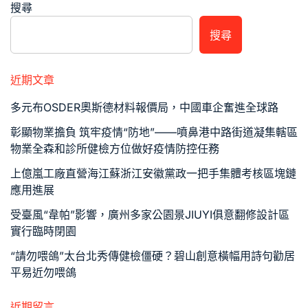
搜尋
搜尋
近期文章
多元布OSDER奧斯德材料報價局，中國車企奮進全球路
彰顯物業擔負 筑牢疫情“防地”——噴鼻港中路街道凝集轄區
物業全森和診所健檢方位做好疫情防控任務
上億嵐工廠直營海江蘇浙江安徽黨政一把手集體考核區塊鏈
應用進展
受臺風“韋帕”影響，廣州多家公園景JIUYI俱意翻修設計區
實行臨時閉園
“請勿喂鴿”太台北秀傳健檢僵硬？碧山創意橫幅用詩句勸居
平易近勿喂鴿
近期留言