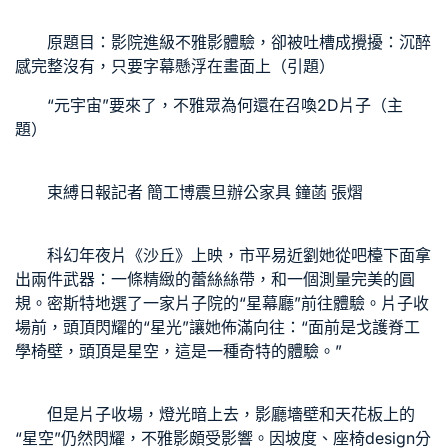
原題目：影院進級不雅影體驗，卻被吐槽成攪擾：沉醉
感完整沒有，只要字幕懸浮在畫面上（引題）
“元宇宙”要來了，不雅眾為何還在召喚2D片子（主
題）
束縛日報記者 簡工博
震旦辦公家具
鐘菡 張熠
科幻年夜片《沙丘》上映，市平易近劉她從吧檯下面拿
出兩件武器：一條精緻的蕾絲絲帶，和一個測量完美的圓
規。密斯特地選了一家片子院的“星幕廳”前往體驗。片子收
場前，頭頂閃耀的“星光”讓她佈滿向往：“面前是戈
護脊工
學椅
壁，頭頂是星空，這是一種奇特的體驗。”
但是片子收場，燈光暗上去，影廳墻壁和天花板上的
“星空”仍然閃耀，不雅影頗受影響。因坡度、座椅design分