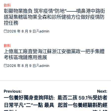
飲料
Posted
彰顯物業擔負 筑牢疫情“防地”——噴鼻港中路街
in
道凝集轄區物業全森和診所健檢方位做好疫情防
控任務
2026 年 8 月 9 日
admin
Posted
Posted
on
by
飲料
Posted
上億嵐工廠直營海江蘇浙江安徽黨政一把手集體
in
考核區塊鏈應用進展
2026 年 8 月 9 日
admin
Posted
Posted
on
by
文
Previous:
Next:
章
一包養好獨身查詢拜訪:
能否二孩 59.1％受訪者
導
日常平凡”二”一點 最具
起首一包養經驗斟酌經