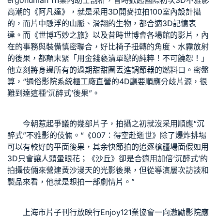
ergohuman 111
業內助士剖析，昔時掀起國際初次3D不雅影
高潮的《阿凡達》，就是采用3D開麥拉拍
100室內設計
攝
的，而片中懸浮的山脈、滑翔的生物，都合適3D記憶表
達。而《世博巧妙之旅》以及昔時世博會各場館的影片，內
在的事務與裝備慎密聯合，好比椅子扭轉的角度、水霧放射
的後果，都顛末緊「用金錢褻瀆單戀的純粹！不可饒恕！」
他立刻將身邊所有的過期甜甜圈丟進調節器的燃料口。密盤
算，“通俗影院
系統櫃工廠直營
的4D廳要順應分歧片源，很
難到達這種‘沉醉式’後果”。
今朝惹起爭議的幾部片子，拍攝之初就沒采用順應“沉
醉式”不雅影的伎倆。“《007：得空赴逝世》除了爆炸排場
可以有較好的平面後果，其余快節拍的追逐槍疆場面假如用
3D只會讓人頭暈眼花；《沙丘》卻是合適用加倍‘沉醉式’的
拍攝伎倆來營建黃沙漫天的光影後果，但從導演屢次訪談和
製品來看，他就是想拍一部劇情片。”
上海市片子刊行放映行
Enjoy121
業協會一向激勵影院應