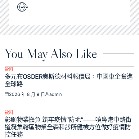
You May Also Like
飲料
Posted
多元布OSDER奧斯德材料報價局，中國車企奮進
in
全球路
2026 年 8 月 9 日
admin
Posted
Posted
on
by
飲料
Posted
彰顯物業擔負 筑牢疫情“防地”——噴鼻港中路街
in
道凝集轄區物業全森和診所健檢方位做好疫情防
控任務