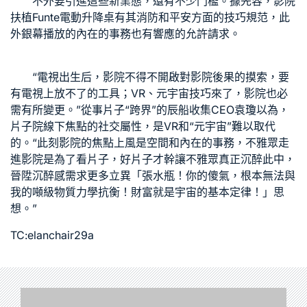
不外要引進這些新業態，還有不少門檻。據先容，影院
扶植
Funte電動升降桌
有其消防和平安方面的技巧規范，此
外銀幕播放的內在的事務也有響應的允許請求。
“電視出生后，影院不得不開啟對影院後果的摸索，要
有電視上放不了的工具；VR、元宇宙技巧來了，影院也必
需有所變更。”從事片子“跨界”的辰船收集CEO袁瓊以為，
片子院線下焦點的社交屬性，是VR和“元宇宙”難以取代
的。“此刻影院的焦點上風是空間和內在的事務，不雅眾走
進影院是為了看片子，好片子才幹讓不雅眾真正沉醉此中，
晉陞沉醉感需求更多立異「張水瓶！你的傻氣，根本無法與
我的噸級物質力學抗衡！財富就是宇宙的基本定律！」思
想。”
TC:elanchair29a