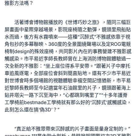
雅影方法嗎？
活著博會博物館播放的《世博巧妙之旅》，隨同三幅巨
屏畫面中星際穿越場景，影院座椅隨之動彈，鏡頭里飛船貼
水而過，後方有水霧噴來——這種“沉醉式”不雅感依靠于視
角包抄的多幕聯映、360度的全景圍繞聲場以及定
ROG電競
椅
制design的殊效座椅，共同影片內在的事務營建不雅影感
觸感染。市平易近李師長教師曾在上海消防博物館體驗過一
次全新的不雅影：“坐上座位得系平安帶。”跟著片子中摩托
車追風逐電，全部座位會斜到簡直貼地。還有不少市平易近
對世博會時多個場館的視聽體驗
幸福空間
記憶猶新，市平易
近黎師長教師至今記適當年石油館里的片子，鏡頭跟著海上
鉆井塔尖一路下沉至海中，“心都跳到嘴里了”“十多年
護脊
工學椅
前
bestmade工學椅
就有那么好的‘沉醉式’感觸感染，
此刻怎么還在搞‘偽3D’？”
“真正給不雅眾帶來沉醉感的片子畫面是量身定制的。”