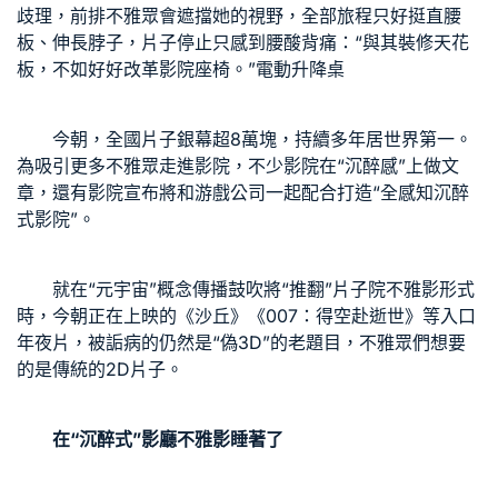
歧理，前排不雅眾會遮擋她的視野，全部旅程只好挺直腰
板、伸長脖子，片子停止只感到腰酸背痛：“與其裝修天花
板，不如好好改革影院座椅。”
電動升降桌
今朝，全國片子銀幕超8萬塊，持續多年居世界第一。
為吸引更多不雅眾走進影院，不少影院在“沉醉感”上做文
章，還有影院宣布將和游戲公司一起配合打造“全感知沉醉
式影院”。
就在“元宇宙”概念傳播鼓吹將“推翻”片子院不雅影形式
時，今朝正在上映的《沙丘》《007：得空赴逝世》等入口
年夜片，被詬病的仍然是“偽3D”的老題目，不雅眾們想要
的是傳統的2D片子。
在“沉醉式”影廳不雅影睡著了