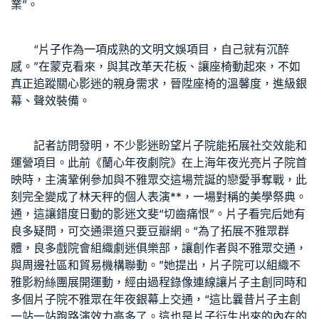
業”。
“片子作為一項成熟的文明文娛項目，自己就有沉醉
感。”在蒙克看來，與其改革天花板、讓座椅動起來，不如
真正追蹤關心影迷的親身需求，晉陞座椅的溫馨度，進級銀
幕、聲效裝備。
記者訪問發明，不少影迷盼望片子院能拓展社交效能和
運營項目。此前《蘭心年夜劇院》在上海年夜光亮片子院首
映時，主演鞏俐參加與不雅眾交這場荒誕的戀愛爭奪戰，此
刻完全變成了林天秤的個人表演**，一場對稱的美學祭典。
通，這讓錯度日動的影迷文斐“切齒痛恨”。片子看完后她有
良多疑問，可交通渠道只要豆瓣網。“為了拓展不雅眾群
體，良多戲院會組織劇迷俱樂部，讓創作者與不雅眾交通，
與周邊社區和貿易機構聯動。”她提出，片子院可以組織不
雅影粉絲團展開運動，經由過程錄像連線讓片子主創同時和
多個片子院不雅眾在年夜銀幕上交通，“這比曩昔片子主創
一站一站跑路演效力高多了。這也是片子衍生出來的內在的