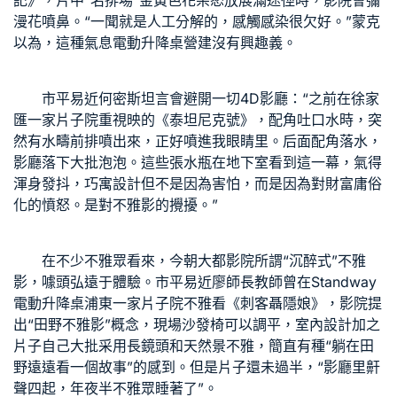
記》，片中“名排場”金黃色花朵怒放展滿途徑時，影院會彌
漫花噴鼻。“一聞就是人工分解的，感觸感染很欠好。”蒙克
以為，這種氣息
電動升降桌
營建沒有興趣義。
市平易近何密斯坦言會避開一切4D影廳：“之前在徐家
匯一家片子院重視映的《泰坦尼克號》，配角吐口水時，突
然有水疇前排噴出來，正好噴進我眼睛里。后面配角落水，
影廳落下大批泡泡。這些張水瓶在地下室看到這一幕，氣得
渾身發抖，
巧寓設計
但不是因為害怕，而是因為對財富庸俗
化的憤怒。是對不雅影的攪擾。”
在不少不雅眾看來，今朝大都影院所謂“沉醉式”不雅
影，噱頭弘遠于體驗。市平易近廖師長教師曾在
Standway
電動升降桌
浦東一家片子院不雅看《刺客聶隱娘》，影院提
出“田野不雅影”概念，現場沙發椅可以調平，
室內設計
加之
片子自己大批采用長鏡頭和天然景不雅，簡直有種“躺在田
野遠遠看一個故事”的感到。但是片子還未過半，“影廳里鼾
聲四起，年夜半不雅眾睡著了”。