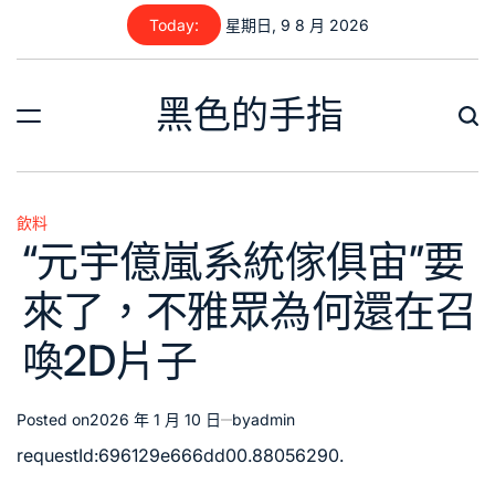
Skip
Today:
星期日, 9 8 月 2026
to
content
黑色的手指
飲料
Posted
“元宇億嵐系統傢俱宙”要
in
來了，不雅眾為何還在召
喚2D片子
Posted on
2026 年 1 月 10 日
by
admin
requestId:696129e666dd00.88056290.