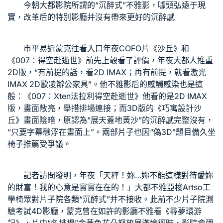
今朝大都影院所謂的“沉醉式”不雅影，噱頭弘遠于現
實，改革后的特別影廳并沒有帶來更好的沉醉感
市平易近蒙克往看入口年夜
COFO
片《沙丘》和
《007：得空赴逝世》前先上彀看了評價，年夜大都人推重
2D版，“有前提的話，看2D IMAX；再有前提，就看激光
IMAX 2D
歐凌辦公家具
”。他不雅影后的感觸感染也是這
般：《007：
Xten法拉利
得空赴逝世》他看的是2D IMAX
版，畫面敞亮，舉措排場連接；而3D版的《
巧寓設計
沙
丘》畫面陰暗，原認為“展天蓋地黃沙”的沉醉感完整沒有，
“只要字幕懸浮在畫面上”。兩部片子也因“偽3D”題目備
久坐
椅子推薦
受爭議。
記者訪問發明，年夜「天秤！妳…妳不能這樣對待愛妳
的財富！我的心意是實實在在的！」大都不雅
亞梭Artso工
學椅
眾對片子院各類“沉醉式”并不接收。此前不少片子院測
驗考試4D影廳，蒙克曾在如許的影廳不雅看《尋夢環游