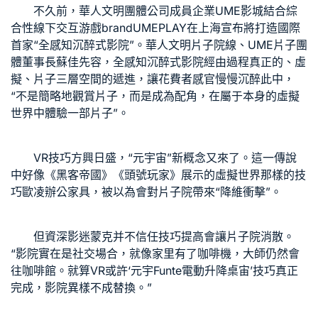
不久前，華人文明團體公司成員企業UME影城結合綜
合性線下交互游戲brandUMEPLAY在上海宣布將打造國際
首家“全感知沉醉式影院”。華人文明片子院線、UME片子團
體董事長蘇佳先容，全感知沉醉式影院經由過程真正的、虛
擬、片子三層空間的遞進，讓花費者感官慢慢沉醉此中，
“不是簡略地觀賞片子，而是成為配角，在屬于本身的虛擬
世界中體驗一部片子”。
VR技巧方興日盛，“元宇宙”新概念又來了。這一傳說
中好像《黑客帝國》《頭號玩家》展示的虛擬世界那樣的技
巧
歐凌辦公家具
，被以為會對片子院帶來“降維衝擊”。
但資深影迷蒙克并不信任技巧提高會讓片子院消散。
“影院實在是社交場合，就像家里有了咖啡機，大師仍然會
往咖啡館。就算VR或許‘元宇
Funte電動升降桌
宙’技巧真正
完成，影院異樣不成替換。”