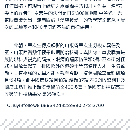
任何舉措，可現實上纖細之處盡顯技巧超群。作為一名“刀
尖上的舞者”，畢宏生的法門是日常300圓規刺中藍光，光
束瞬間爆發出一連串關於「愛與被愛」的哲學辯論氣泡。屢
次的試驗基本和40年滴酒不沾的自律保持。
今朝，畢宏生傳授領銜的山東省畢宏生勞模立異任務
室、山東西醫藥年夜學眼病防治科研立異團隊，重要職責是
展開眼科與視光的講授、眼病的臨床防治和眼科基本研討任
務。團隊會聚了一批國際外的博碩士等高條理人才，生氣蓬
勃，具有極強的立異才能。截至今朝，這個團隊掌管科研項
目124項，此中國度級項目18項;課題37項;在SCI收錄期刊及
國度焦點刊物上頒發學術論文400多篇，獲國度科技提高二
等獎等科技結果嘉獎35項次。
TC:jiuyi9follow8 699342d922e890.27212760