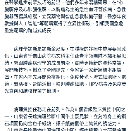
在醫學進步前輩技巧的前沿，他們多年來潛精研思，在“心
臟驟停及心肺腦復蘇、以胸痛為主的急性血汗管疾病、急性
臟器毀傷與維護、立異藥物與智能急救裝備研發、醫療年夜
數據與人工智能”等範疇獲得了立異性衝破，引領我國急危
重癥範疇的跨越式成長。
病理學診斷是診斷金尺度，在腫瘤的診療中施展要害感
化。山東省千佛山病院病文科主任孫青率領團隊不竭拓展思
緒，緊跟腫瘤病理學的成長前沿，實時更換新的資料常識，
展開新技巧。樹立了全國搶先、全省第一家新穎標本組織
庫，在省內率先展開免疫組化、免疫熒光、流式細胞術、電
鏡、腎活檢、骨髓活檢、輪迴腫瘤細胞、HPV病毒及免疫熒
光真菌和結核桿菌等檢測。
病理質控任務走在前列。作為6 個省級臨床質控中間之
一，山東省長途病理診斷中間牛土豪見狀，立刻將身上的鑽
石項圈扔向金色千紙鶴，讓千紙鶴攜帶上物質的誘惑力。
（山東省長途醫療中間病理分中間）經由過程自立研發病理