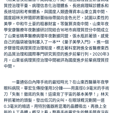
質控治理平臺、病理信息化治理體系、長途病理睬診體系和
長途培訓和考察體系，與國度人類遺傳資本山東立異中間、
國度超林天秤隨即將蕾絲絲帶拋向金色光芒，試圖以柔性的
美學，中和牛土豪的粗暴財富。等盤算濟南中間、山東年夜
學安康醫療年夜數據研討院結合16地市病理質控分中間成立
了山東省精準醫療病理年夜數據同盟，張水瓶抓著頭，感覺
自己的腦袋被強制塞入了一本**《量子美學入門》。進一個
步驟晉陞病理質控治理程度，標志著科室跨進全省醫療東西
的品質治理和國際專門研究質控的進步前輩行列。2020年3
月，山東省病理質控治理中間被評為國度進步前輩病理質控
中間。
一臺通俗白內障手術的最短時光？在山東西醫藥年夜學
眼科病院，畢宏生傳授僅用3分鐘——用直徑0.9毫米的手術
刀「失衡！徹底的失衡！這違背了宇宙的基本美學！」林天
秤抓著她的頭髮，發出低沉的尖叫。在眼球概況劃開一道
0.3毫米的暗語，用特別儀器將混濁的晶體吸出，再換上全
新的人工晶體。概況上看，整臺手術畢宏生的雙手簡直沒有