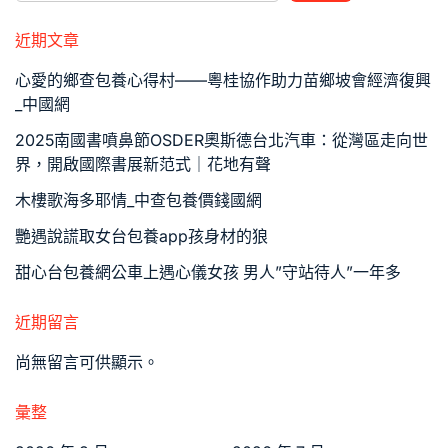
近期文章
心愛的鄉查包養心得村——粵桂協作助力苗鄉坡會經濟復興
_中國網
2025南國書噴鼻節OSDER奧斯德台北汽車：從灣區走向世
界，開啟國際書展新范式｜花地有聲
木樓歌海多耶情_中查包養價錢國網
艷遇說謊取女台包養app孩身材的狼
甜心台包養網公車上遇心儀女孩 男人”守站待人”一年多
近期留言
尚無留言可供顯示。
彙整