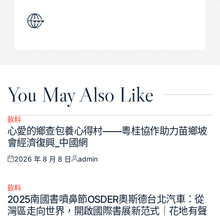
You May Also Like
飲料
Posted
心愛的鄉查包養心得村——粵桂協作助力苗鄉坡
in
會經濟復興_中國網
2026 年 8 月 8 日
admin
Posted
Posted
on
by
飲料
Posted
2025南國書噴鼻節OSDER奧斯德台北汽車：從
in
灣區走向世界，開啟國際書展新范式｜花地有聲