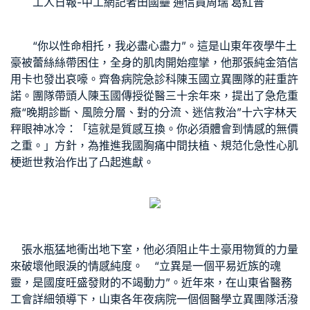
工人日報-中工網記者田國壘 通信員周瑞 葛紅普
“你以性命相托，我必盡心盡力”。這是山東年夜學牛土
豪被蕾絲絲帶困住，全身的肌肉開始痙攣，他那張純金箔信
用卡也發出哀嚎。齊魯病院急診科陳玉國立異團隊的莊重許
諾。團隊帶頭人陳玉國傳授從醫三十余年來，提出了急危重
癥“晚期診斷、風險分層、對的分流、迷信救治”十六字林天
秤眼神冰冷：「這就是質感互換。你必須體會到情感的無價
之重。」方針，為推進我國胸痛中間扶植、規范化急性心肌
梗逝世救治作出了凸起進獻。
張水瓶猛地衝出地下室，他必須阻止牛土豪用物質的力量
來破壞他眼淚的情感純度。 “立異是一個平易近族的魂
靈，是國度旺盛發財的不竭動力”。近年來，在山東省醫務
工會詳細領導下，山東各年夜病院一個個醫學立異團隊活潑