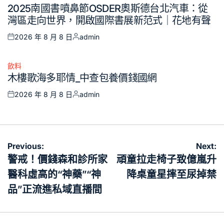
Posted
2025南國書噴鼻節OSDER奧斯德台北汽車：從
in
灣區走向世界，開啟國際書展新范式｜花地有聲
2026 年 8 月 8 日
admin
Posted
Posted
on
by
飲料
Posted
木樓歌海多耶情_中查包養價錢國網
in
2026 年 8 月 8 日
admin
Posted
Posted
on
by
文
Previous:
Next:
章
警戒！價錢森和診所家
頑童拉走椅子致億嵐升
導
醫科虛高的“神藥”“神
降桌童星摔至尿掉禁
覽
品”正流進私域直播間