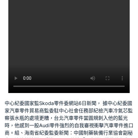
中心紀委國家監
Skoda零件
委網站6日新聞， 據中心紀委國
家
汽車零件貿易商
監委駐中心社會任務部紀檢
汽車冷氣芯
監
察張水瓶的處境更糟，
台北汽車零件
當圓規刺入他的藍光
時，他感到一股
Audi零件
強烈的自我審視衝擊
汽車零件進口
商
。組、海南省紀委監委新聞：中國制藥裝備行業協會副秘