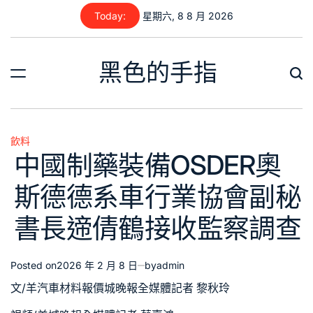
Skip
Today:
星期六, 8 8 月 2026
to
content
黑色的手指
飲料
Posted
中國制藥裝備OSDER奧
in
斯德德系車行業協會副秘
書長遆倩鶴接收監察調查
Posted on
2026 年 2 月 8 日
by
admin
文/羊
汽車材料報價
城晚報全媒體記者 黎秋玲