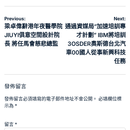
文
Previous:
Next:
章
梁卓偉辭港年夜醫學院
通過資媒局“加速培訓專
導
JIUYI俱意空間設計院
才計劃” IBM將培訓
覽
長 將任馬會慈悲總監
3OSDER奧斯德台北汽
車00國人從事新興科技
任務
發佈留言
發佈留言必須填寫的電子郵件地址不會公開。
必填欄位標
示為
*
留言
*