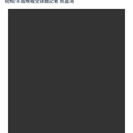
視頻/羊城晚報全媒體記者 蔡嘉鴻