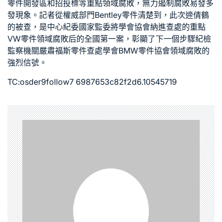
零件
開發區和招投標等重點領域腐敗，無力遏制腐敗易發多
發現象。記者從權威部門
Bentley零件
清楚到，此次遆倩鶴
的被查，是中心紀委國家監委將學會協會納進查處的重點
VW零件
領域腐敗后的全國第一案，彰顯了下一個步驟紀檢
監察機關嚴肅
福斯零件
查處學會
BMW零件
協會領域腐敗的
強烈信號。
TC:osder9follow7 6987653c82f2d6.10545719