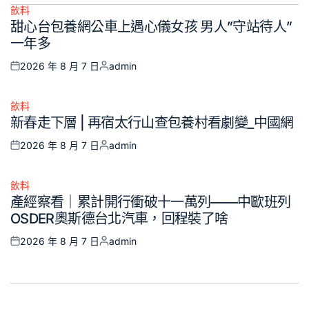
飲料
Posted
甜心台包養網公車上遇心儀女孩 男人”守站待人”
in
一年多
2026 年 8 月 7 日
admin
Posted
Posted
on
by
飲料
Posted
新春走下層 | 再宿太行山查包養村看劇變_中國網
in
2026 年 8 月 7 日
admin
Posted
Posted
on
by
飲料
Posted
產經察看｜累計開行衝破十一萬列——中歐班列
in
OSDER奧斯德台北汽車，回程裝了啥
2026 年 8 月 7 日
admin
Posted
Posted
on
by