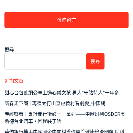
搜尋
搜尋
近期文章
甜心台包養網公車上遇心儀女孩 男人”守站待人”一年多
新春走下層 | 再宿太行山查包養村看劇變_中國網
產經察看｜累計開行衝破十一萬列——中歐班列OSDER奧
斯德台北汽車，回程裝了啥
華僑銀行攜手中國國企中關村秀傳醫院健康檢查國際 助科