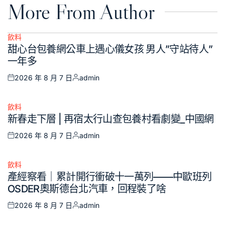
More From Author
飲料
Posted
甜心台包養網公車上遇心儀女孩 男人”守站待人”
in
一年多
2026 年 8 月 7 日
admin
Posted
Posted
on
by
飲料
Posted
新春走下層 | 再宿太行山查包養村看劇變_中國網
in
2026 年 8 月 7 日
admin
Posted
Posted
on
by
飲料
Posted
產經察看｜累計開行衝破十一萬列——中歐班列
in
OSDER奧斯德台北汽車，回程裝了啥
2026 年 8 月 7 日
admin
Posted
Posted
on
by