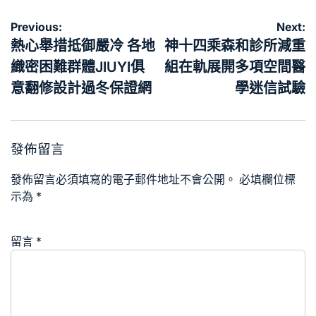
文
Previous:
Next:
章
熱心舉措抵御嚴冷 各地
神十四乘森和診所減重
導
織密困難群體JIUYI俱
組在軌展開多項空間醫
覽
意翻修設計過冬保證網
學迷信試驗
發佈留言
發佈留言必須填寫的電子郵件地址不會公開。
必填欄位標
示為
*
留言
*