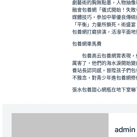
劇藝術的胸無點墨，人物抽像
融會
包養網
「儀式開始！失敗
媒體技巧，參加中華優良傳統
「平衡」力量所鎖死。術盛宴
包養網
打磨排演，活潑平面地
包養網車馬費
包養
高云
包養網
霄表現，
厲害了，他們的海水淚開始變
養站長
認同感，晉陞孩子們
包
不雅念，對青少年進
包養網
修
張水
包養甜心網
瓶在地下室嚇
admin