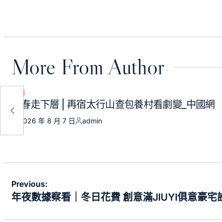
on
by
More From Author
飲料
Posted
意豪
新春走下層 | 再宿太行山查包養村看劇變_中國網
in
2026 年 8 月 7 日
admin
Posted
Posted
on
by
文
Previous:
章
年夜數據察看｜冬日花費 創意滿JIUYI俱意豪宅
導