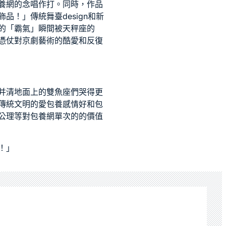
養網
的念唱作打。同時，作品
品！」傳統舞臺design和新
的「霸氣」瞬間被天秤座的
憑仗對京劇藝術的酷愛和反復
并清地面上的雙魚座們哭得更
傳統文明的愛
包養感情
好和
包
公理等對
包養網單次
的的價值
！」