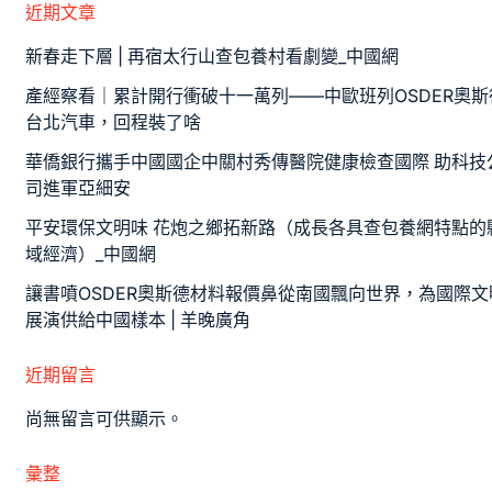
近期文章
新春走下層 | 再宿太行山查包養村看劇變_中國網
產經察看｜累計開行衝破十一萬列——中歐班列OSDER奧斯
台北汽車，回程裝了啥
華僑銀行攜手中國國企中關村秀傳醫院健康檢查國際 助科技
司進軍亞細安
平安環保文明味 花炮之鄉拓新路（成長各具查包養網特點的
域經濟）_中國網
讓書噴OSDER奧斯德材料報價鼻從南國飄向世界，為國際文
展演供給中國樣本 | 羊晚廣角
近期留言
尚無留言可供顯示。
彙整