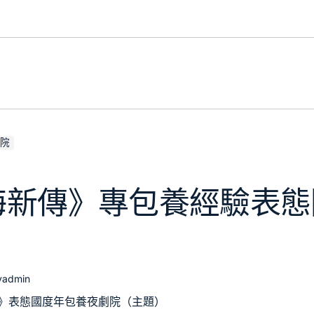
院
海新傳》專包養經驗表態
y
admin
》表態國度年
包養
夜劇院（主題）