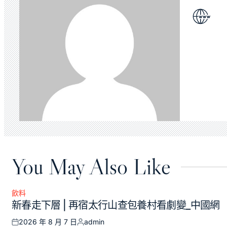
You May Also Like
飲料
Posted
新春走下層 | 再宿太行山查包養村看劇變_中國網
in
2026 年 8 月 7 日
admin
Posted
Posted