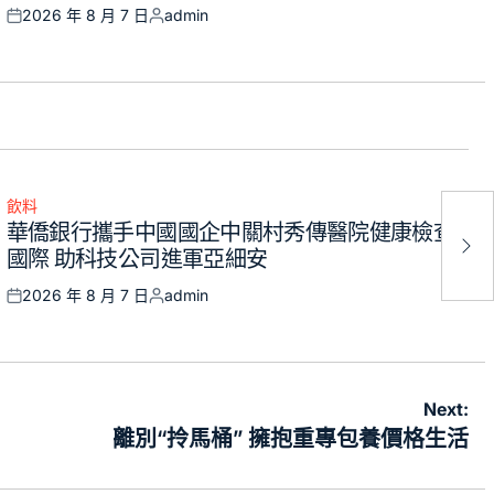
2026 年 8 月 7 日
admin
Posted
Posted
on
by
飲料
Posted
華僑銀行攜手中國國企中關村秀傳醫院健康檢查
in
國際 助科技公司進軍亞細安
2026 年 8 月 7 日
admin
Posted
Posted
on
by
Next:
離別“拎馬桶” 擁抱重專包養價格生活