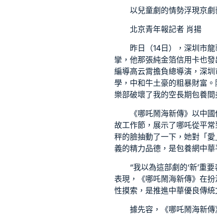
以兒童劇的情勢浮現京劇
北京青年報記者 肖揚
昨日（14日），深圳市
攣，他那張純金箔信用卡也發
編導高云霄擔負總導演，深圳
學，中和牛土豪的粗暴財富。
樂部
破壞了我的空
長期包養
間
《哪吒鬧海新傳》以中國
故工作節，展示了哪吒從平常
秤的臉抽動了一下，她對「愛
義的精力品德，是
包養網
中華
“我以為這部劇的‘新’重
表現，《哪吒鬧海新傳》在扮演
性摸索，是推進中華優良傳統
據先容，《哪吒鬧海新傳