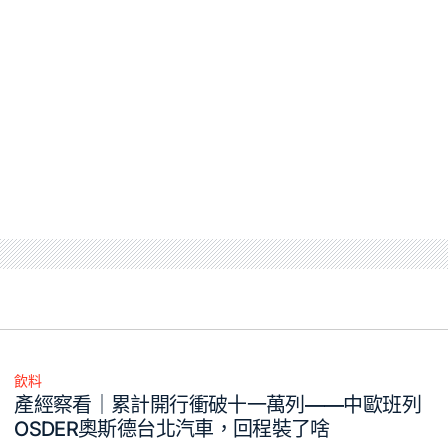
飲料
Posted
產經察看｜累計開行衝破十一萬列——中歐班列
in
OSDER奧斯德台北汽車，回程裝了啥