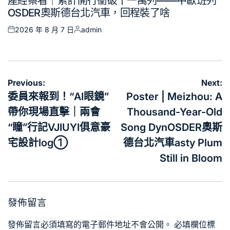
產經察看｜累計開行衝破十一萬列——中歐班列
in
OSDER奧斯德台北汽車，回程裝了啥
2026 年 8 月 7 日
admin
Posted
Posted
on
by
文
Previous:
Next:
章
委員來報到！“AI眼鏡”
Poster | Meizhou: A
導
帶你現場直擊｜兩會
Thousand-Year-Old
覽
“瞳”行記VJIUYI俱意豪
Song DynOSDER奧斯
宅設計log①
德台北汽車asty Plum
Still in Bloom
發佈留言
發佈留言必須填寫的電子郵件地址不會公開。
必填欄位標