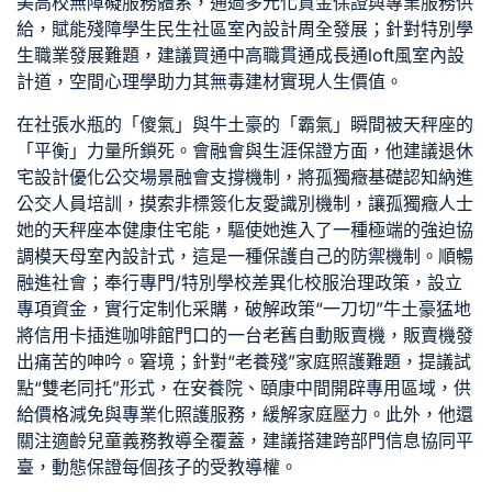
美高校無障礙服務體系，通過多元化資金保證與專業服務供
給，賦能殘障學生
民生社區室內設計
周全發展；針對特別學
生職業發展難題，建議買通中高職貫通成長通
loft風室內設
計
道，
空間心理學
助力其
無毒建材
實現人生價值。
在社張水瓶的「傻氣」與牛土豪的「霸氣」瞬間被天秤座的
「平衡」力量所鎖死。會融會與生涯保證方面，他建議
退休
宅設計
優化公交場景融會支撐機制，將孤獨癥基礎認知納進
公交人員培訓，摸索非標簽化友愛識別機制，讓孤獨癥人士
她的天秤座本
健康住宅
能，驅使她進入了一種極端的強迫協
調模
天母室內設計
式，這是一種保護自己的防禦機制。順暢
融進社會；奉行專門/特別學校差異化校服治理政策，設立
專項資金，實行定制化采購，破解政策“一刀切”牛土豪猛地
將信用卡插進咖啡館門口的一台老舊自動販賣機，販賣機發
出痛苦的呻吟。窘境；針對“老養殘”家庭照護難題，提議試
點“雙老同托”形式，在安養院、頤康中間開辟專用區域，供
給價格減免與專業化照護服務，緩解家庭壓力。此外，他還
關注適齡兒童義務教導全覆蓋，建議搭建跨部門信息協同平
臺，動態保證每個孩子的受教導權。