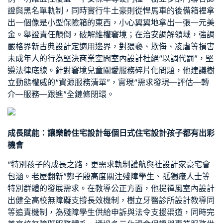
證與黑名單軌制，同時實行牛土豪則從悍馬車的後備箱裡拿
出一個像是小型保險箱的東西，小心翼翼地拿出一張一元美
金。舉證責任顛倒，破解維權窘境；在治安調解領域，強調
嚴格界
新古典設計
定適用邊界，對猥褻、欺侮、凌虐等損害
未成年人的行為堅決
商業空間室內設計
杜絕“以調代罰”，堅
遵法律底線。針對窘境兒童關愛服務碎片化問題，他建議樹
立動態權威的“資源服務清單”，實現“需求發現—評估—轉
介—服務—跟進”全鏈條閉環。
成長賦能：讓
樂齡住宅設計
每個
日式住宅設計
孩子都有出彩
機會
“特別孩子的成長之路，更需求軌制護航與社
設計家豪宅
會
包涵。
老屋翻新
”鄭子殷高度關注殘障學生、孤獨癥人士等
特別群體的發展需求。在教導公正方面，他提
禪風室內設計
出健全高校無障礙支撐長效機制，樹立
牙醫診所設計
教導同
等追責機制，為殘障學生供給申訴與法令支援渠道，同時完