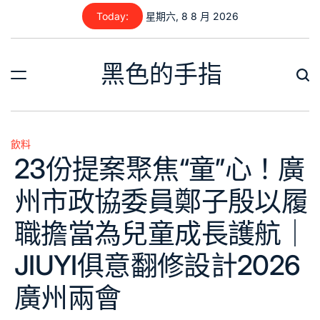
Skip
Today:
星期六, 8 8 月 2026
to
content
黑色的手指
飲料
Posted
23份提案聚焦“童”心！廣
in
州市政協委員鄭子殷以履
職擔當為兒童成長護航｜
JIUYI俱意翻修設計2026
廣州兩會