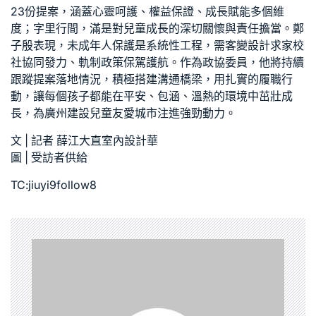
23份提案，涵蓋心靈呵護、權益保證、成長賦能多個維
度；字里行間，滿是對兒童成長的深切關懷與責任擔當。鄭
子殷表現，未成年人保護是系統性工程，需
客變設計
求家校
社協同發力、軌制政策保駕護航。作為政協委員，他將持續
跟蹤提案落地情況，積極搭建溝通橋梁，用扎實的履職行
動，讓每個孩子都能在平安、包涵、溫熱的環境中茁壯成
長，為廣州建設兒童友愛城市注進強勁動力。
文 | 記者 薛江
大直室內設計
華
圖 | 受訪者供給
TC:jiuyi9follow8