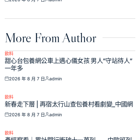
Posted
Posted
on
by
More From Author
飲料
Posted
甜心台包養網公車上遇心儀女孩 男人”守站待人”
in
一年多
2026 年 8 月 7 日
admin
Posted
Posted
on
by
飲料
Posted
新春走下層 | 再宿太行山查包養村看劇變_中國網
in
2026 年 8 月 7 日
admin
Posted
Posted
on
by
飲料
Posted