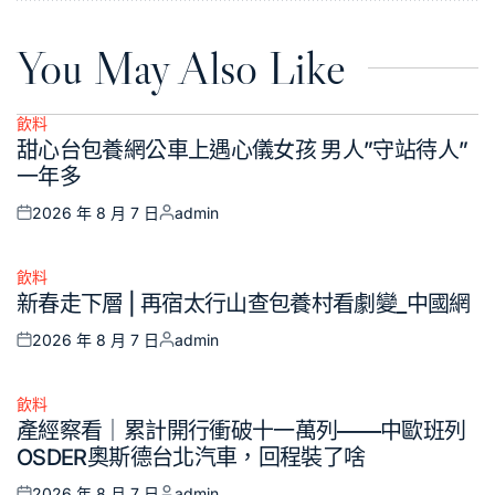
You May Also Like
飲料
Posted
甜心台包養網公車上遇心儀女孩 男人”守站待人”
in
一年多
2026 年 8 月 7 日
admin
Posted
Posted
on
by
飲料
Posted
新春走下層 | 再宿太行山查包養村看劇變_中國網
in
2026 年 8 月 7 日
admin
Posted
Posted
on
by
飲料
Posted
產經察看｜累計開行衝破十一萬列——中歐班列
in
OSDER奧斯德台北汽車，回程裝了啥
2026 年 8 月 7 日
admin