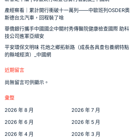
產經察看｜累計開行衝破十一萬列——中歐班列OSDER奧
斯德台北汽車，回程裝了啥
華僑銀行攜手中國國企中關村秀傳醫院健康檢查國際 助科
技公司進軍亞細安
平安環保文明味 花炮之鄉拓新路（成長各具查包養網特點
的縣域經濟）_中國網
近期留言
尚無留言可供顯示。
彙整
2026 年 8 月
2026 年 7 月
2026 年 6 月
2026 年 5 月
2026 年 4 月
2026 年 3 月