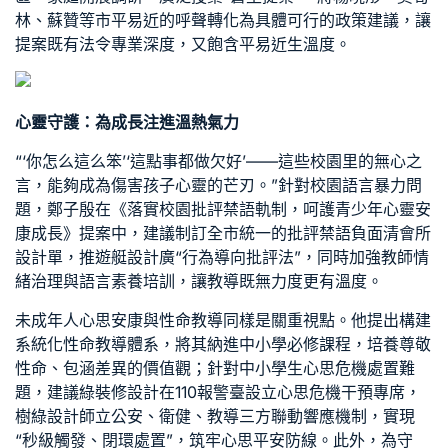
林、蘇贊等市平易近的呼聲轉化為具體可行的政策建議，讓
提案既有法令專業深度，又飽含平易近生溫度。
心靈守護：為成長注進溫熱氣力
“‘你怎么這么笨’‘這點事都做欠好’——這些校園里的無心之
言，能夠成為傷害孩子心靈的芒刃。”針對校園語言暴力問
題，鄭子殷在《落實校園批評禁語軌制，呵護青少年心靈安
康成長》提案中，建議制訂全市統一的批評禁語負面清
會所
設計
單，推
遊艇設計
廣“行為導向批評法”，同時加強教師情
緒治理與語言素養培訓，讓教導既無力度更有溫度。
未成年人心思安康與性命教導同樣是關重視點。他提出構建
系統化性命教導體系，將其納進中小學必修課程，培養尊敬
性命、包涵差異的價值觀；針對中小學生心思危機處置難
題，建議
綠裝修設計
在110報警臺設立心思危機干預專席，
樹
綠設計師
立公安、衛健、教導三方聯動響應機制，實現
“秒級觸發、閉環處置”，筑牢心思平安防線。此外，為守